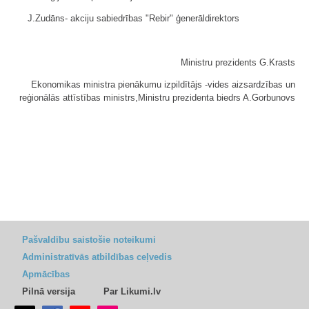
J.Zudāns- akciju sabiedrības "Rebir" ģenerāldirektors
Ministru prezidents G.Krasts
Ekonomikas ministra pienākumu izpildītājs -vides aizsardzības un
reģionālās attīstības ministrs,Ministru prezidenta biedrs A.Gorbunovs
Pašvaldību saistošie noteikumi
Administratīvās atbildības ceļvedis
Apmācības
Pilnā versija
Par Likumi.lv