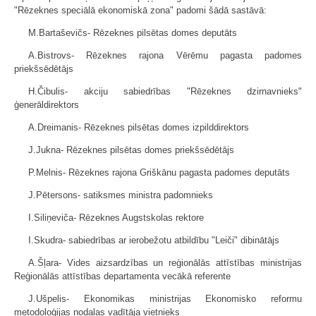
"Rēzeknes speciālā ekonomiskā zona" padomi šādā sastāvā:
M.Bartaševičs- Rēzeknes pilsētas domes deputāts
A.Bistrovs- Rēzeknes rajona Vērēmu pagasta padomes
priekšsēdētājs
H.Čibulis- akciju sabiedrības "Rēzeknes dzirnavnieks"
ģenerāldirektors
A.Dreimanis- Rēzeknes pilsētas domes izpilddirektors
J.Jukna- Rēzeknes pilsētas domes priekšsēdētājs
P.Melnis- Rēzeknes rajona Griškānu pagasta padomes deputāts
J.Pētersons- satiksmes ministra padomnieks
I.Siliņeviča- Rēzeknes Augstskolas rektore
I.Skudra- sabiedrības ar ierobežotu atbildību "Leiči" dibinātājs
A.Šļara- Vides aizsardzības un reģionālās attīstības ministrijas
Reģionālās attīstības departamenta vecākā referente
J.Ušpelis- Ekonomikas ministrijas Ekonomisko reformu
metodoloģijas nodaļas vadītāja vietnieks