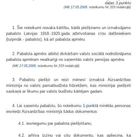
daļas 3.punktu
(MK
17.05.2005.
noteikumu Nr.333 redakcijā)
1. Šie noteikumi nosaka kārtību, kādā piešķirams un izmaksājams
pabalsts Latvijas 1918.-1920.gada atbrīvošanas cīņu dalībniekiem
(turpmāk - pabalsts), kā arī pabalsta apmēru.
2. Pabalsta apmērs atbilst divkāršam valsts sociālā nodrošinājuma
pabalsta apmēram neatkarīgi no saņemtās valsts pensijas apmēra.
(MK
17.05.2005.
noteikumu Nr.333 redakcijā)
3. Pabalstu piešķir un reizi mēnesī izmaksā Aizsardzības
ministrija no valsts pamatbudžeta līdzekļiem, kas ministrijai piešķirti
saskaņā ar likumu par valsts budžetu kārtējam gadam.
4. Lai saņemtu pabalstu, šo noteikumu
1.punktā
minētās personas
iesniedz Aizsardzības ministrijā šādus dokumentus:
4.1. iesniegumu par pabalsta piešķiršanu;
4.2. arhīva izziņu vai citu dokumentu, kas apliecina, ka