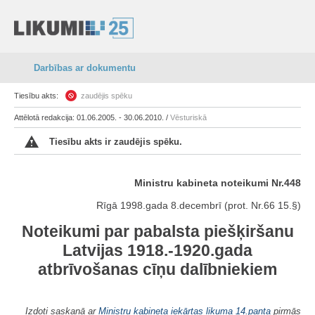
Darbības ar dokumentu
Tiesību akts:
zaudējis spēku
Attēlotā redakcija: 01.06.2005. - 30.06.2010. /
Vēsturiskā
Tiesību akts ir zaudējis spēku.
Ministru kabineta noteikumi Nr.448
Rīgā 1998.gada 8.decembrī (prot. Nr.66 15.§)
Noteikumi par pabalsta piešķiršanu
Latvijas 1918.-1920.gada
atbrīvošanas cīņu dalībniekiem
Izdoti saskaņā ar
Ministru kabineta iekārtas likuma
14.panta
pirmās