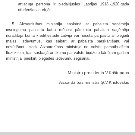
attiecīgā persona ir piedalījusies Latvijas 1918.-1920.gada
atbrīvošanas cīņās.
5. Aizsardzības ministrija saskaņā ar pabalsta saņēmēja
iesniegumu pabalstu katru mēnesi pārskaita pabalsta saņēmēja
norādītajā kontā kredītiestādē Latvijā vai nosūta pa pastu ar piegādi
mājās. Izdevumus, kas saistīti ar pabalsta pārskaitīšanu vai
nosūtīšanu, sedz Aizsardzības ministrija no valsts pamatbudžeta
līdzekļiem, kas saskaņā ar likumu par valsts budžetu kārtējam gadam
ministrijai piešķirti piegādes izdevumu segšanai.
Ministru prezidents V.Krištopans
Aizsardzības ministrs Ģ.V.Kristovskis