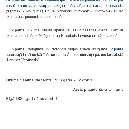
valdības un Šveices Konfederācijas Federālās padomes nolīgums par
pasažieru un kravu starptautiskajiem pārvadājumiem ar autotransportu
(turpmāk - Nolīgums) un tā protokols (turpmāk - Protokols) ar šo
likumu tiek pieņemti un apstiprināti.
2.pants.
Likums stājas spēkā tā izsludināšanas dienā. Līdz ar
likumu izsludināms Nolīgums un Protokols latviešu un vācu valodā.
3.pants.
Nolīgums un Protokols stājas spēkā Nolīguma
12.pantā
noteiktajā laikā un kārtībā, un par to Ārlietu ministrija paziņo laikrakstā
"Latvijas Vēstnesis".
Likums Saeimā pieņemts 1998.gada 21.oktobrī.
Valsts prezidents G.Ulmanis
Rīgā 1998.gada 4.novembrī