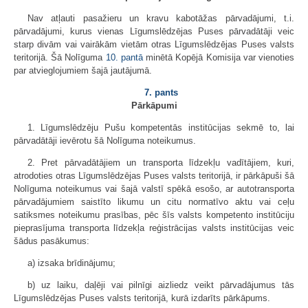
Nav atļauti pasažieru un kravu kabotāžas pārvadājumi, t.i.
pārvadājumi, kurus vienas Līgumslēdzējas Puses pārvadātāji veic
starp divām vai vairākām vietām otras Līgumslēdzējas Puses valsts
teritorijā. Šā Nolīguma
10. pantā
minētā Kopējā Komisija var vienoties
par atvieglojumiem šajā jautājumā.
7. pants
Pārkāpumi
1. Līgumslēdzēju Pušu kompetentās institūcijas sekmē to, lai
pārvadātāji ievērotu šā Nolīguma noteikumus.
2. Pret pārvadātājiem un transporta līdzekļu vadītājiem, kuri,
atrodoties otras Līgumslēdzējas Puses valsts teritorijā, ir pārkāpuši šā
Nolīguma noteikumus vai šajā valstī spēkā esošo, ar autotransporta
pārvadājumiem saistīto likumu un citu normatīvo aktu vai ceļu
satiksmes noteikumu prasības, pēc šīs valsts kompetento institūciju
pieprasījuma transporta līdzekļa reģistrācijas valsts institūcijas veic
šādus pasākumus:
a) izsaka brīdinājumu;
b) uz laiku, daļēji vai pilnīgi aizliedz veikt pārvadājumus tās
Līgumslēdzējas Puses valsts teritorijā, kurā izdarīts pārkāpums.