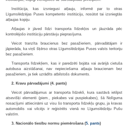
Institūcija, kas izsniegusi atļauju, informē par to otras
Līgumslēdzējas Puses kompetento institūciju, nosūtot tai izsniegtās
atļaujas kopiju.
Atļaujas ir jāved līdzi transporta līdzekļos un jāuzrāda pēc
kontrolējošo institūciju pārstāvju pieprasījuma.
Veicot tranzīta braucienus bez pasažieriem, pārvadātājam ir
jāpierāda, ka viņš šķērso otras Līgumslēdzējas Puses valsts teritoriju
bez pasažieriem.
Transporta līdzekļiem, kas ir paredzēti bojāta vai avārijā cietuša
autobusa aizstāšanai, nav nepieciešama atļauja braucienam bez
pasažieriem, ja tiek uzrādīts atbilstošs dokuments.
2. Kravu pārvadājumi (4. pants)
Veicot pārvadājumus ar transporta līdzekli, kura sastāvā ietilpst
atsevišķi elementi (piem., piekabes vai puspiekabes), šā Nolīguma
nosacījumi attiecināmi uz visu šo transporta līdzekļu grupu, ja kravas
automobilis vai vilcējs ir reģistrēts vienā no Līgumslēdzēju Pušu
valstīm.
3. Nacionālo tiesību normu piemērošana (
5. pants
)