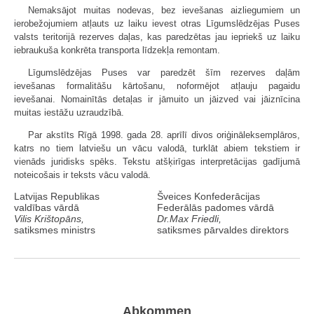
Nemaksājot muitas nodevas, bez ievešanas aizliegumiem un
ierobežojumiem atļauts uz laiku ievest otras Līgumslēdzējas Puses
valsts teritorijā rezerves daļas, kas paredzētas jau iepriekš uz laiku
iebraukuša konkrēta transporta līdzekļa remontam.
Līgumslēdzējas Puses var paredzēt šīm rezerves daļām
ievešanas formalitāšu kārtošanu, noformējot atļauju pagaidu
ievešanai. Nomainītās detaļas ir jāmuito un jāizved vai jāiznīcina
muitas iestāžu uzraudzībā.
Par akstīts Rīgā 1998. gada 28. aprīlī divos oriģināleksemplāros,
katrs no tiem latviešu un vācu valodā, turklāt abiem tekstiem ir
vienāds juridisks spēks. Tekstu atšķirīgas interpretācijas gadījumā
noteicošais ir teksts vācu valodā.
Latvijas Republikas
Šveices Konfederācijas
valdības vārdā
Federālās padomes vārdā
Vilis Krištopāns,
Dr.Max Friedli,
satiksmes ministrs
satiksmes pārvaldes direktors
Abkommen