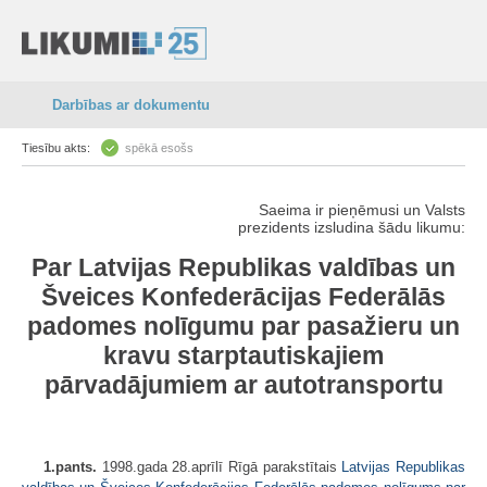
Darbības ar dokumentu
Tiesību akts:
spēkā esošs
Saeima ir pieņēmusi un Valsts
prezidents izsludina šādu likumu:
Par Latvijas Republikas valdības un
Šveices Konfederācijas Federālās
padomes nolīgumu par pasažieru un
kravu starptautiskajiem
pārvadājumiem ar autotransportu
1.pants.
1998.gada 28.aprīlī Rīgā parakstītais
Latvijas Republikas