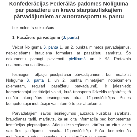
Konfederācijas Federālās padomes Nolīguma
par pasažieru un kravu starptautiskajiem
pārvadājumiem ar autotransportu 9. pantu
tiek nolemts sekojošais:
1. Pasažieru pārvadājumi (
3. pants
)
Veicot Nolīguma
3. panta
1. un 2. punktā minētos pārvadājumus,
nepieciešams brauciena formulārs ar pasažieru sarakstu. Šo
dokumentu paraugi pievienoti
pielikumā
un ir šā Protokola
neatņemama sastāvdaļa.
Iesniegumi atļauju piešķiršanai pārvadājumiem, kuri neatbilst
Nolīguma
3. panta
1. un 2. punktā minētajiem noteikumiem
(piemēram, regulāri pasažieru pārvadājumi), ir jāiesniedz
kompetentajai institūcijai valstī, kurā transporta līdzeklis reģistrēts; tā
nosūta akceptētos iesniegumus otras Līgumslēdzējas Puses
kompetentajai institūcijai vai informē to par atteikumu.
Pārvadātājiem savos iesniegumos jāuzrāda kustības saraksts,
braukšanas tarifi, maršruts, kā arī cita informācija pēc kompetentās
institūcijas pieprasījuma. Atļauju izsniegšanas kārtību un citus ar to
saistītos jautājumus nosaka Līgumslēdzēju Pušu kompetentās
institūcijas, kopīgi vienojoties uz savstarpības principiem.