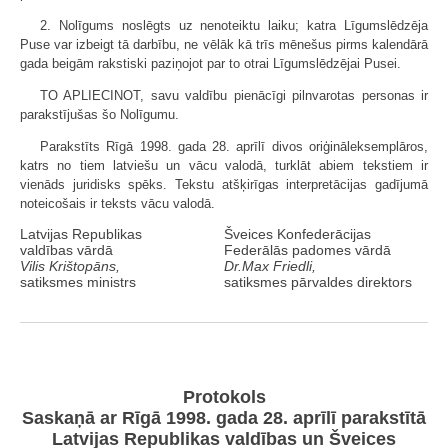
2. Nolīgums noslēgts uz nenoteiktu laiku; katra Līgumslēdzēja
Puse var izbeigt tā darbību, ne vēlāk kā trīs mēnešus pirms kalendārā
gada beigām rakstiski paziņojot par to otrai Līgumslēdzējai Pusei.
TO APLIECINOT, savu valdību pienācīgi pilnvarotas personas ir
parakstījušas šo Nolīgumu.
Parakstīts Rīgā 1998. gada 28. aprīlī divos oriģināleksemplāros,
katrs no tiem latviešu un vācu valodā, turklāt abiem tekstiem ir
vienāds juridisks spēks. Tekstu atšķirīgas interpretācijas gadījumā
noteicošais ir teksts vācu valodā.
Latvijas Republikas
Šveices Konfederācijas
valdības vārdā
Federālās padomes vārdā
Vilis Krištopāns,
Dr.Max Friedli,
satiksmes ministrs
satiksmes pārvaldes direktors
Protokols
Saskaņā ar Rīgā 1998. gada 28. aprīlī parakstītā
Latvijas Republikas valdības un Šveices