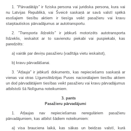
1.
"Pārvadātājs"
ir fiziska persona vai juridiska persona, kura vai
nu Latvijas Republikā, vai Šveicē saskaņā ar savā valstī spēkā
esošajiem tiesību aktiem ir tiesīga veikt pasažieru vai kravu
starptautiskos pārvadājumus ar autotransportu.
2.
"Transporta līdzeklis"
ir jebkurš motorizēts autotransporta
līdzeklis, ieskaitot ar to savienotu piekabi vai puspiekabi, kas
paredzēts:
a) vairāk par deviņu pasažieru (vadītāja vietu ieskaitot),
b) kravu pārvadāšanai.
3.
"Atļauja"
ir jebkurš dokuments, kas nepieciešams saskaņā ar
vienas vai otras Līgumslēdzējas Puses nacionālajiem tiesību aktiem
un dod pārvadātājiem tiesības veikt pasažieru vai kravu pārvadājumus
atbilstoši šā Nolīguma noteikumiem.
3. pants
Pasažieru pārvadājumi
1. Atļaujas nav nepieciešamas neregulāriem pasažieru
pārvadājumiem, kas atbilst šādiem noteikumiem:
a) visa brauciena laikā, kas sākas un beidzas valstī, kurā