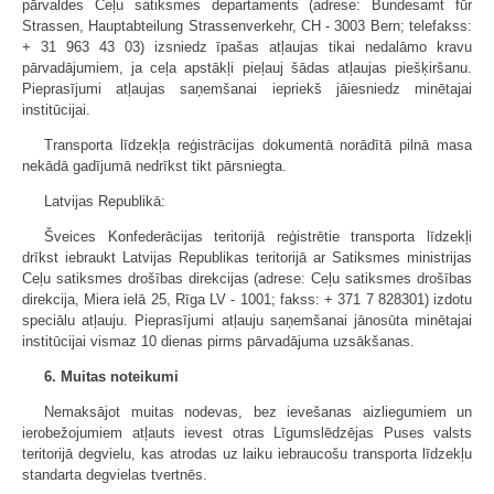
pārvaldes Ceļu satiksmes departaments (adrese: Bundesamt fūr
Strassen, Hauptabteilung Strassenverkehr, CH - 3003 Bern; telefakss:
+ 31 963 43 03) izsniedz īpašas atļaujas tikai nedalāmo kravu
pārvadājumiem, ja ceļa apstākļi pieļauj šādas atļaujas piešķiršanu.
Pieprasījumi atļaujas saņemšanai iepriekš jāiesniedz minētajai
institūcijai.
Transporta līdzekļa reģistrācijas dokumentā norādītā pilnā masa
nekādā gadījumā nedrīkst tikt pārsniegta.
Latvijas Republikā:
Šveices Konfederācijas teritorijā reģistrētie transporta līdzekļi
drīkst iebraukt Latvijas Republikas teritorijā ar Satiksmes ministrijas
Ceļu satiksmes drošības direkcijas (adrese: Ceļu satiksmes drošības
direkcija, Miera ielā 25, Rīga LV - 1001; fakss: + 371 7 828301) izdotu
speciālu atļauju. Pieprasījumi atļauju saņemšanai jānosūta minētajai
institūcijai vismaz 10 dienas pirms pārvadājuma uzsākšanas.
6. Muitas noteikumi
Nemaksājot muitas nodevas, bez ievešanas aizliegumiem un
ierobežojumiem atļauts ievest otras Līgumslēdzējas Puses valsts
teritorijā degvielu, kas atrodas uz laiku iebraucošu transporta līdzekļu
standarta degvielas tvertnēs.