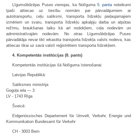
Līgumslēdzējas Puses vienojas, ka Nolīguma
5. panta
noteikumi
īpaši attiecas uz tiesību normām par pārvadājumiem ar
autotransportu, ceļu satiksmi, transporta līdzekļu pieļaujamajiem
izmēriem un svaru, transporta līdzekļu apkalpju darba un atpūtas
režīmu, braukšanas laiku kā arī nodokļiem, ceļa nodevām un
administratīvajām nodevām. No otras Līgumslēdzējas Puses
pārvadātāja nevar tikt iekasēta transporta līdzekļa valsts nodeva, kas
attiecas tikai uz savā valstī reģistrētiem transporta līdzekļiem.
4. Kompetentās institūcijas (8. pants)
Kompetentās institūcijas šā Nolīguma īstenošanai:
Latvijas Republikā:
Satiksmes ministrija
Gogoļa iela — 3
LV - 1743 Rīga
Šveicē:
Eidgenössisches Departement fūr Umvelt, Verkehr, Energie und
Kommunikation Bundesamt fūr Verkehr
CH - 3003 Bern