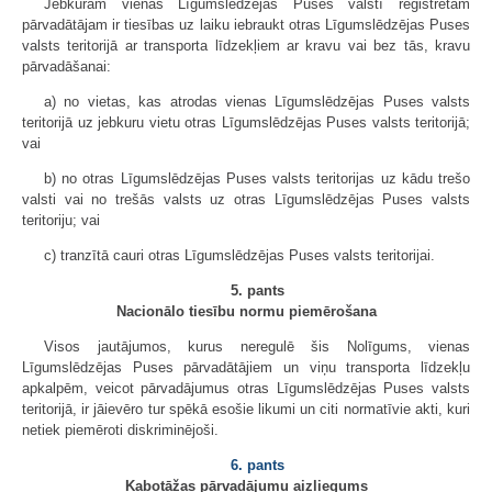
Jebkuram vienas Līgumslēdzējas Puses valstī reģistrētam
pārvadātājam ir tiesības uz laiku iebraukt otras Līgumslēdzējas Puses
valsts teritorijā ar transporta līdzekļiem ar kravu vai bez tās, kravu
pārvadāšanai:
a) no vietas, kas atrodas vienas Līgumslēdzējas Puses valsts
teritorijā uz jebkuru vietu otras Līgumslēdzējas Puses valsts teritorijā;
vai
b) no otras Līgumslēdzējas Puses valsts teritorijas uz kādu trešo
valsti vai no trešās valsts uz otras Līgumslēdzējas Puses valsts
teritoriju; vai
c) tranzītā cauri otras Līgumslēdzējas Puses valsts teritorijai.
5. pants
Nacionālo tiesību normu piemērošana
Visos jautājumos, kurus neregulē šis Nolīgums, vienas
Līgumslēdzējas Puses pārvadātājiem un viņu transporta līdzekļu
apkalpēm, veicot pārvadājumus otras Līgumslēdzējas Puses valsts
teritorijā, ir jāievēro tur spēkā esošie likumi un citi normatīvie akti, kuri
netiek piemēroti diskriminējoši.
6. pants
Kabotāžas pārvadājumu aizliegums