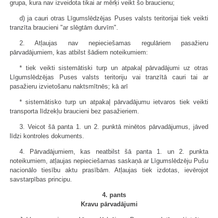
grupa, kura nav izveidota tikai ar mērķi veikt šo braucienu;
d) ja cauri otras Līgumslēdzējas Puses valsts teritorijai tiek veikti
tranzīta braucieni "ar slēgtām durvīm".
2. Atļaujas nav nepieciešamas regulāriem pasažieru
pārvadājumiem, kas atbilst šādiem noteikumiem:
* tiek veikti sistemātiski turp un atpakaļ pārvadājumi uz otras
Līgumslēdzējas Puses valsts teritoriju vai tranzītā cauri tai ar
pasažieru izvietošanu naktsmītnēs; kā arī
* sistemātisko turp un atpakaļ pārvadājumu ietvaros tiek veikti
transporta līdzekļu braucieni bez pasažieriem.
3. Veicot šā panta 1. un 2. punktā minētos pārvadājumus, jāved
līdzi kontroles dokuments.
4. Pārvadājumiem, kas neatbilst šā panta 1. un 2. punkta
noteikumiem, atļaujas nepieciešamas saskaņā ar Līgumslēdzēju Pušu
nacionālo tiesību aktu prasībām. Atļaujas tiek izdotas, ievērojot
savstarpības principu.
4. pants
Kravu pārvadājumi