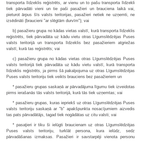
transporta līdzeklis reģistrēts, ar vienu un to pašu transporta līdzekli
tiek pārvadāti vieni un tie paši pasažieri un brauciena laikā vai,
pieturot ārpus šīs valsts teritorijas, pasažieri netiek ne uzņemti, ne
izsēdināti (braucieni "ar slēgtām durvīm"); vai
b) pasažieru grupa no kādas vietas valstī, kurā transporta līdzeklis
reģistrēts, tiek pārvadāta uz kādu vietu otras Līgumslēdzējas Puses
valsts teritorijā un transporta līdzeklis bez pasažieriem atgriežas
valstī, kurā tas reģistrēts; vai
c) pasažieru grupa no kādas vietas otras Līgumslēdzējas Puses
valsts teritorijā tiek pārvadāta uz kādu vietu valstī, kurā transporta
līdzeklis reģistrēts, ja pirms šā pakalpojuma uz otras Līgumslēdzējas
Puses valsts teritoriju tiek veikts brauciens bez pasažieriem un
* pasažieru grupas saskaņā ar pārvadājuma līgumu tiek izveidotas
pirms ierašanās tās valsts teritorijā, kurā tās tiek uzņemtas; vai
* pasažieru grupas, kuras iepriekš uz otras Līgumslēdzējas Puses
valsts teritoriju saskaņā ar "b" apakšpunkta nosacījumiem aizvedis
tas pats pārvadātājs, tagad tiek nogādātas uz citu valsti; vai
* pasaţieri ir tiku ši ielūgti braucienam uz otras Līgumslēdzējas
Puses valsts teritoriju, turklāt persona, kura ielūdz, sedz
pārvadāšanas izmaksas. Pasažieri ir savstarpēji vienota personu