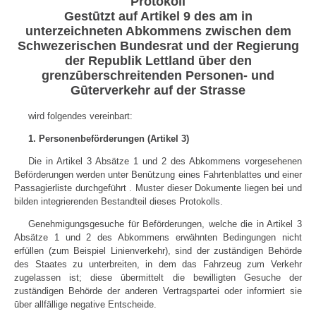
Protokoll
Gestūtzt auf Artikel 9 des am in
unterzeichneten Abkommens zwischen dem
Schwezerischen Bundesrat und der Regierung
der Republik Lettland ūber den
grenzūberschreitenden Personen- und
Gūterverkehr auf der Strasse
wird folgendes vereinbart:
1. Personenbeförderungen (Artikel 3)
Die in Artikel 3 Absätze 1 und 2 des Abkommens vorgesehenen
Beförderungen werden unter Benūtzung eines Fahrtenblattes und einer
Passagierliste durchgefūhrt . Muster dieser Dokumente liegen bei und
bilden integrierenden Bestandteil dieses Protokolls.
Genehmigungsgesuche fūr Beförderungen, welche die in Artikel 3
Absätze 1 und 2 des Abkommens erwähnten Bedingungen nicht
erfūllen (zum Beispiel Linienverkehr), sind der zuständigen Behörde
des Staates zu unterbreiten, in dem das Fahrzeug zum Verkehr
zugelassen ist; diese ūbermittelt die bewilligten Gesuche der
zuständigen Behörde der anderen Vertragspartei oder informiert sie
ūber allfällige negative Entscheide.