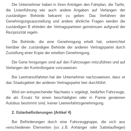
Die Unternehmer haben in ihren Anträgen den Fahrplan, die Tarife,
die Linienfūhrung wie auch andere Angaben auf Verlangen der
zuständigen Behörde bekannt zu geben. Das Verfahren der
Genehmigungsausstellung und andere ähnliche Fragen werden die
zuständigen B ehörden der Vertragsparteien gemeinsam aufgrund der
Reziprozität regeln.
Die Behörde, die eine Genehmigung erteilt hat, unterrichtet
hierūber die zuständigee Behörde der anderen Vertragspartei durch
Zustellung einer Kopie der erteilten Genehmigung.
Die Gene hmigungen sind auf den Fahrzeugen mitzufūhren und auf
Verlangen der Kontrollorgane vorzuweisen.
Bei Leertransitfahrten hat der Unternehmer nachzuweisen, dass er
das Staatsgebiet der anderen Vertragspartei leer durchfūhrt.
Wird ein entsprechender Nachweis v orgelegt, bedūrfen Fahrzeuge,
die als Ersatz fūr einen beschädigten oder in Panne geratenen
Autobus bestimmt sind, keiner Leereinfahrtsgenehmigung.
2. Gūterbeförderungen (Artikel 4)
Bei Beförderungen durch eine Fahrzeuggruppe, die sich aus
verschiedenen Elementen (so z.B. Anhänger oder Sattelauflieger)