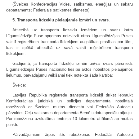
(Šveices Konfederācijas Vides, satiksmes, enerģijas un sakaru
departaments; Federālais satiksmes dienests)
5. Transporta līdzekļu pieļaujamie izmēri un svars.
Attiecībā uz transporta līdzekļu izmēriem un svaru katra
Līgumslēdzēja Puse apņemas neizvirzīt otras Līgumslēdzējas Puses
valstī reģistrētiem transporta līdzekļiem augstākas prasības par tām,
kas ir spēkā attiecībā uz savā valstī reģistrētiem transporta
līdzekļiem.
Gadījumā, ja transporta līdzekļu izmēri un/vai svars pārsniedz
Līgumslēdzējas Puses nacionālo tiesību aktos noteiktos pieļaujamos
lielumus, pārvadājumu veikšanai tiek noteikta šāda kārtība:
Šveicē:
Latvijas Republikā reģistrētie transporta līdzekļi drīkst iebraukt
Konfederācijas juridiskā un policijas departamenta noteiktajā
robežzonā ar Šveices muitas dienesta vai Federālās Autoceļu
pārvaldes Ceļu satiksmes departamenta Bernē izdotu speciālu atļauju.
Par robežzonu uzskatāma teritorija 10 kilometru attālumā ap muitas
punktu.
Pārvadājumiem ārpus šīs robežzonas Federālās Autoceļu