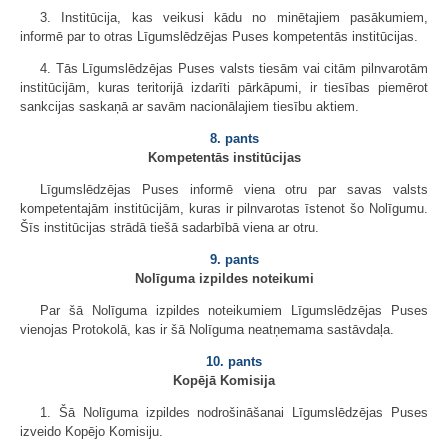
3. Institūcija, kas veikusi kādu no minētajiem pasākumiem,
informē par to otras Līgumslēdzējas Puses kompetentās institūcijas.
4. Tās Līgumslēdzējas Puses valsts tiesām vai citām pilnvarotām
institūcijām, kuras teritorijā izdarīti pārkāpumi, ir tiesības piemērot
sankcijas saskaņā ar savām nacionālajiem tiesību aktiem.
8. pants
Kompetentās institūcijas
Līgumslēdzējas Puses informē viena otru par savas valsts
kompetentajām institūcijām, kuras ir pilnvarotas īstenot šo Nolīgumu.
Šīs institūcijas strādā tiešā sadarbībā viena ar otru.
9. pants
Nolīguma izpildes noteikumi
Par šā Nolīguma izpildes noteikumiem Līgumslēdzējas Puses
vienojas Protokolā, kas ir šā Nolīguma neatņemama sastāvdaļa.
10. pants
Kopējā Komisija
1. Šā Nolīguma izpildes nodrošināšanai Līgumslēdzējas Puses
izveido Kopējo Komisiju.