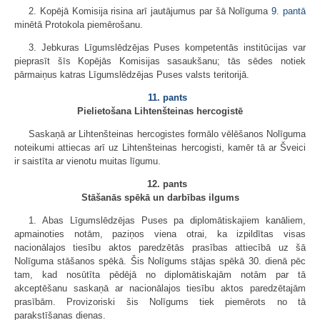
2. Kopējā Komisija risina arī jautājumus par šā Nolīguma
9. pantā
minētā Protokola piemērošanu.
3. Jebkuras Līgumslēdzējas Puses kompetentās institūcijas var
pieprasīt šīs Kopējās Komisijas sasaukšanu; tās sēdes notiek
pārmaiņus katras Līgumslēdzējas Puses valsts teritorijā.
11. pants
Pielietošana Lihtenšteinas hercogistē
Saskaņā ar Lihtenšteinas hercogistes formālo vēlēšanos Nolīguma
noteikumi attiecas arī uz Lihtenšteinas hercogisti, kamēr tā ar Šveici
ir saistīta ar vienotu muitas līgumu.
12. pants
Stāšanās spēkā un darbības ilgums
1. Abas Līgumslēdzējas Puses pa diplomātiskajiem kanāliem,
apmainoties notām, paziņos viena otrai, ka izpildītas visas
nacionālajos tiesību aktos paredzētās prasības attiecībā uz šā
Nolīguma stāšanos spēkā. Šis Nolīgums stājas spēkā 30. dienā pēc
tam, kad nosūtīta pēdējā no diplomātiskajām notām par tā
akceptēšanu saskaņā ar nacionālajos tiesību aktos paredzētajām
prasībām. Provizoriski šis Nolīgums tiek piemērots no tā
parakstīšanas dienas.