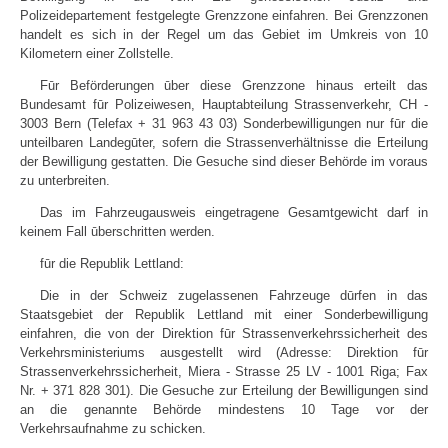
Polizeidepartement festgelegte Grenzzone einfahren. Bei Grenzzonen
handelt es sich in der Regel um das Gebiet im Umkreis von 10
Kilometern einer Zollstelle.
Fūr Beförderungen ūber diese Grenzzone hinaus erteilt das
Bundesamt fūr Polizeiwesen, Hauptabteilung Strassenverkehr, CH -
3003 Bern (Telefax + 31 963 43 03) Sonderbewilligungen nur fūr die
unteilbaren Landegūter, sofern die Strassenverhältnisse die Erteilung
der Bewilligung gestatten. Die Gesuche sind dieser Behörde im voraus
zu unterbreiten.
Das im Fahrzeugausweis eingetragene Gesamtgewicht darf in
keinem Fall ūberschritten werden.
fūr die Republik Lettland:
Die in der Schweiz zugelassenen Fahrzeuge dūrfen in das
Staatsgebiet der Republik Lettland mit einer Sonderbewilligung
einfahren, die von der Direktion fūr Strassenverkehrssicherheit des
Verkehrsministeriums ausgestellt wird (Adresse: Direktion fūr
Strassenverkehrssicherheit, Miera - Strasse 25 LV - 1001 Riga; Fax
Nr. + 371 828 301). Die Gesuche zur Erteilung der Bewilligungen sind
an die genannte Behörde mindestens 10 Tage vor der
Verkehrsaufnahme zu schicken.