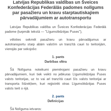
Latvijas Republikas valdības un Šveices
Konfederācijas Federālās padomes nolīgums
par pasažieru un kravu starptautiskajiem
pārvadājumiem ar autotransportu
Latvijas Republikas valdība un Šveices Konfederācijas Federālā
padome (turpmāk tekstā — "Līgumslēdzējas Puses"),
vēloties sekmēt pasažieru un kravu pārvadājumus ar
autotransportu starp abām valstīm un tranzītā cauri to teritorijām,
vienojās par sekojošo:
1. pants
Darbības sfēra
Šā Nolīguma noteikumi piemērojami pasažieru un kravu
pārvadājumiem, kuri tiek veikti no jebkuras Līgumslēdzējas Puses
valsts teritorijas, uz to vai arī tranzītā cauri šīs valsts teritorijai ar
transporta līdzekļiem, kuri reģistrēti otras Līgumslēdzējas Puses
valsts terit o rijā.
2. pants
Definīcijas
Šā Nolīguma ietvaros: