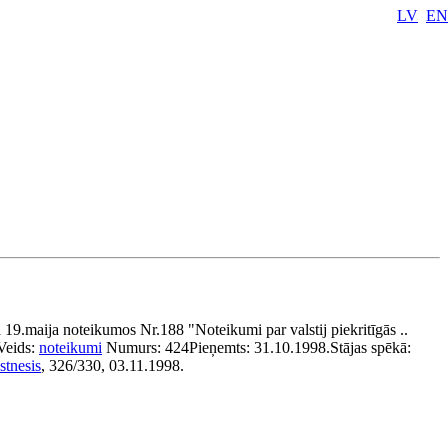
LV
EN
19.maija noteikumos Nr.188 "Noteikumi par valstij piekritīgās ..
Veids:
noteikumi
Numurs:
424
Pieņemts:
31.10.1998.
Stājas spēkā:
stnesis
, 326/330, 03.11.1998.