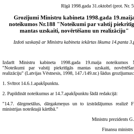
Rīgā 1998.gada 31.oktobrī (prot. Nr. 5
Grozījumi Ministru kabineta 1998.gada 19.maij
noteikumos Nr.188 "Noteikumi par valstij piekritī
mantas uzskaiti, novērtēšanu un realizāciju"
Izdoti saskaņā ar Ministru kabineta iekārtas likuma 14.panta 3
Izdarīt Ministru kabineta 1998.gada 19.maija noteikumos 
"Noteikumi par valstij piekritīgās mantas uzskaiti, novērtēš
realizāciju" (Latvijas Vēstnesis, 1998, 147./149.nr.) šādus grozījumus:
1. Svītrot 14.6.1.apakšpunktu.
2. Papildināt noteikumus ar 14.7.apakšpunktu šādā redakcijā:
"14.7. dārgmetālus, dārgakmeņus un to izstrādājumus realizē F
ministrijas noteiktajā kārtībā."
Ministru prezidents G
Finansu ministrs