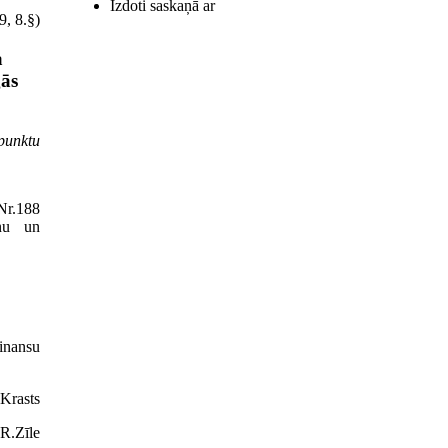
Izdoti saskaņā ar
9, 8.§)
a
gās
.punktu
Nr.188
anu un
inansu
.Krasts
 R.Zīle