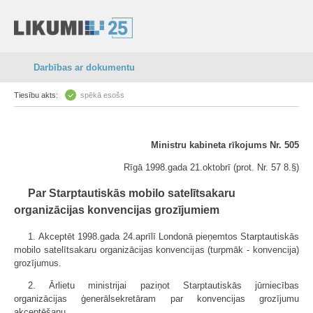
Darbības ar dokumentu
Tiesību akts:
spēkā esošs
Ministru kabineta rīkojums Nr. 505
Rīgā 1998.gada 21.oktobrī (prot. Nr. 57 8.§)
Par Starptautiskās mobilo satelītsakaru
organizācijas konvencijas grozījumiem
1. Akceptēt 1998.gada 24.aprīlī Londonā pieņemtos Starptautiskās
mobilo satelītsakaru organizācijas konvencijas (turpmāk - konvencija)
grozījumus.
2. Ārlietu ministrijai paziņot Starptautiskās jūrniecības
organizācijas ģenerālsekretāram par konvencijas grozījumu
akceptēšanu.