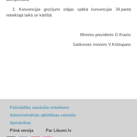
3. Konvencijas grozījumi stājas spēkā konvencijas 34.pantā
noteiktajā laikā un kārtībā.
Ministru prezidents G.Krasts
Satiksmes ministrs V.Krištopans
Pašvaldību saistošie noteikumi
Administratīvās atbildības ceļvedis
Apmācības
Pilnā versija
Par Likumi.lv