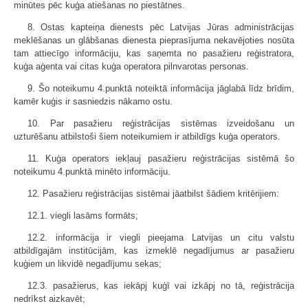
minūtes pēc kuģa atiešanas no piestātnes.
8. Ostas kapteiņa dienests pēc Latvijas Jūras administrācijas
meklēšanas un glābšanas dienesta pieprasījuma nekavējoties nosūta
tam attiecīgo informāciju, kas saņemta no pasažieru reģistratora,
kuģa aģenta vai citas kuģa operatora pilnvarotas personas.
9. Šo noteikumu 4.punktā noteiktā informācija jāglabā līdz brīdim,
kamēr kuģis ir sasniedzis nākamo ostu.
10. Par pasažieru reģistrācijas sistēmas izveidošanu un
uzturēšanu atbilstoši šiem noteikumiem ir atbildīgs kuģa operators.
11. Kuģa operators iekļauj pasažieru reģistrācijas sistēmā šo
noteikumu 4.punktā minēto informāciju.
12. Pasažieru reģistrācijas sistēmai jāatbilst šādiem kritērijiem:
12.1. viegli lasāms formāts;
12.2. informācija ir viegli pieejama Latvijas un citu valstu
atbildīgajām institūcijām, kas izmeklē negadījumus ar pasažieru
kuģiem un likvidē negadījumu sekas;
12.3. pasažierus, kas iekāpj kuģī vai izkāpj no tā, reģistrācija
nedrīkst aizkavēt;