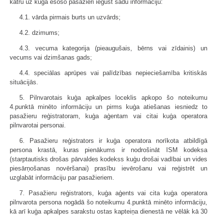
katru uz kuģa esošo pasažieri iegūst šādu informāciju:
4.1. vārda pirmais burts un uzvārds;
4.2. dzimums;
4.3. vecuma kategorija (pieaugušais, bērns vai zīdainis) un
vecums vai dzimšanas gads;
4.4. speciālas aprūpes vai palīdzības nepieciešamība kritiskās
situācijās.
5. Pilnvarotais kuģa apkalpes loceklis apkopo šo noteikumu
4.punktā minēto informāciju un pirms kuģa atiešanas iesniedz to
pasažieru reģistratoram, kuģa aģentam vai citai kuģa operatora
pilnvarotai personai.
6. Pasažieru reģistrators ir kuģa operatora norīkota atbildīgā
persona krastā, kuras pienākums ir nodrošināt ISM kodeksa
(starptautisks drošas pārvaldes kodekss kuģu drošai vadībai un vides
piesārņošanas novēršanai) prasību ievērošanu vai reģistrēt un
uzglabāt informāciju par pasažieriem.
7. Pasažieru reģistrators, kuģa aģents vai cita kuģa operatora
pilnvarota persona nogādā šo noteikumu 4.punktā minēto informāciju,
kā arī kuģa apkalpes sarakstu ostas kapteiņa dienestā ne vēlāk kā 30