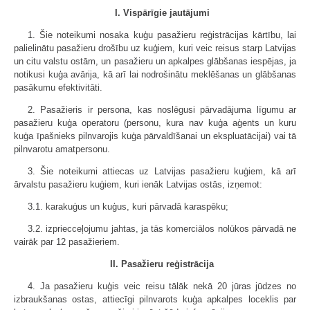
I. Vispārīgie jautājumi
1. Šie noteikumi nosaka kuģu pasažieru reģistrācijas kārtību, lai
palielinātu pasažieru drošību uz kuģiem, kuri veic reisus starp Latvijas
un citu valstu ostām, un pasažieru un apkalpes glābšanas iespējas, ja
notikusi kuģa avārija, kā arī lai nodrošinātu meklēšanas un glābšanas
pasākumu efektivitāti.
2. Pasažieris ir persona, kas noslēgusi pārvadājuma līgumu ar
pasažieru kuģa operatoru (personu, kura nav kuģa aģents un kuru
kuģa īpašnieks pilnvarojis kuģa pārvaldīšanai un ekspluatācijai) vai tā
pilnvarotu amatpersonu.
3. Šie noteikumi attiecas uz Latvijas pasažieru kuģiem, kā arī
ārvalstu pasažieru kuģiem, kuri ienāk Latvijas ostās, izņemot:
3.1. karakuģus un kuģus, kuri pārvadā karaspēku;
3.2. izpriecceļojumu jahtas, ja tās komerciālos nolūkos pārvadā ne
vairāk par 12 pasažieriem.
II. Pasažieru reģistrācija
4. Ja pasažieru kuģis veic reisu tālāk nekā 20 jūras jūdzes no
izbraukšanas ostas, attiecīgi pilnvarots kuģa apkalpes loceklis par