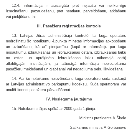
12.4. informācija ir aizsargāta pret nejaušu vai nelikumīgu
iznīcināšanu, pazaudēšanu, pret neatļautu pārveidošanu, atklāšanu
vai piekļūšanu tai.
III. Pasažieru reģistrācijas kontrole
13. Latvijas Jūras administrācija kontrolē, lai kuģa operators
nodrošinātu šo noteikumu 4.punktā minētās informācijas apkopošanu
un uzturēšanu, kā arī pieejamību (kopā ar informāciju par kuģa
nosaukumu, izbraukšanas un iebraukšanas ostām, izbraukšanas laiku
no ostas un aprēķināto iebraukšanas laiku nākamajā ostā)
atbildīgajām institūcijām, ja attiecīgā informācija nepieciešama
pasažieru meklēšanai un glābšanai vai negadījuma seku likvidēšanai.
14. Par šo noteikumu neievērošanu kuģa operatoru soda saskaņā
ar Latvijas administratīvo pārkāpumu kodeksu. Kuģa operatoram var
anulēt licenci pasažieru pārvadāšanai.
IV. Noslēguma jautājums
15. Noteikumi stājas spēkā ar 2000.gada 1.jūniju.
Ministru prezidents A.Šķēle
Satiksmes ministrs A.Gorbunovs