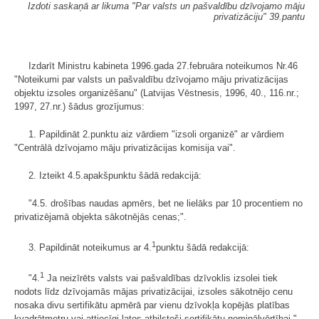
Izdoti saskaņā ar likuma "Par valsts un pašvaldību dzīvojamo māju
privatizāciju" 39.pantu
Izdarīt Ministru kabineta 1996.gada 27.februāra noteikumos Nr.46
"Noteikumi par valsts un pašvaldību dzīvojamo māju privatizācijas
objektu izsoles organizēšanu" (Latvijas Vēstnesis, 1996, 40., 116.nr.;
1997, 27.nr.) šādus grozījumus:
1. Papildināt 2.punktu aiz vārdiem "izsoli organizē" ar vārdiem
"Centrālā dzīvojamo māju privatizācijas komisija vai".
2. Izteikt 4.5.apakšpunktu šādā redakcijā:
"4.5. drošības naudas apmērs, bet ne lielāks par 10 procentiem no
privatizējamā objekta sākotnējās cenas;".
1
3. Papildināt noteikumus ar 4.
punktu šādā redakcijā:
1
"4.
Ja neizīrēts valsts vai pašvaldības dzīvoklis izsolei tiek
nodots līdz dzīvojamās mājas privatizācijai, izsoles sākotnējo cenu
nosaka divu sertifikātu apmērā par vienu dzīvokļa kopējās platības
kvadrātmetru vai attiecīgi latos atbilstoši sertifikātu nominālvērtībai."