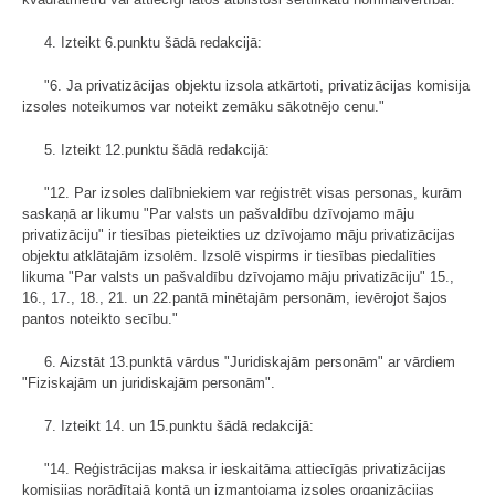
4. Izteikt 6.punktu šādā redakcijā:
"6. Ja privatizācijas objektu izsola atkārtoti, privatizācijas komisija
izsoles noteikumos var noteikt zemāku sākotnējo cenu."
5. Izteikt 12.punktu šādā redakcijā:
"12. Par izsoles dalībniekiem var reģistrēt visas personas, kurām
saskaņā ar likumu "Par valsts un pašvaldību dzīvojamo māju
privatizāciju" ir tiesības pieteikties uz dzīvojamo māju privatizācijas
objektu atklātajām izsolēm. Izsolē vispirms ir tiesības piedalīties
likuma "Par valsts un pašvaldību dzīvojamo māju privatizāciju" 15.,
16., 17., 18., 21. un 22.pantā minētajām personām, ievērojot šajos
pantos noteikto secību."
6. Aizstāt 13.punktā vārdus "Juridiskajām personām" ar vārdiem
"Fiziskajām un juridiskajām personām".
7. Izteikt 14. un 15.punktu šādā redakcijā:
"14. Reģistrācijas maksa ir ieskaitāma attiecīgās privatizācijas
komisijas norādītajā kontā un izmantojama izsoles organizācijas