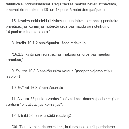
tehniskajai nodrošināšanai. Reģistrācijas maksa netiek atmaksāta,
izņemot šo noteikumu 36. un 47.punktā noteiktos gadījumus.
15. Izsoles dalībnieki (fiziskās un juridiskās personas) pārskaita
privatizācijas komisijas noteikto drošības naudu šo noteikumu
14.punktā minētajā kontā."
8. Izteikt 16.1.2.apakšpunktu šādā redakcijā:
"16.1.2. kvīts par reģistrācijas maksas un drošības naudas
samaksu;".
9. Svītrot 16.3.6.apakšpunktā vārdus "(neapdzīvojamo telpu
izsolēm)".
10. Svītrot 16.3.7.apakšpunktu.
11. Aizstāt 22.punktā vārdus "pašvaldības domes (padomes)" ar
vārdiem "privatizācijas komisijas".
12. Izteikt 36.punktu šādā redakcijā:
"36. Tiem izsoles dalībniekiem, kuri nav nosolījuši pārdodamo