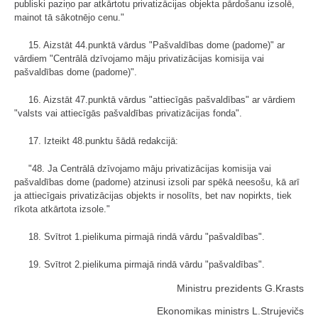
publiski paziņo par atkārtotu privatizācijas objekta pārdošanu izsolē,
mainot tā sākotnējo cenu."
15. Aizstāt 44.punktā vārdus "Pašvaldības dome (padome)" ar
vārdiem "Centrālā dzīvojamo māju privatizācijas komisija vai
pašvaldības dome (padome)".
16. Aizstāt 47.punktā vārdus "attiecīgās pašvaldības" ar vārdiem
"valsts vai attiecīgās pašvaldības privatizācijas fonda".
17. Izteikt 48.punktu šādā redakcijā:
"48. Ja Centrālā dzīvojamo māju privatizācijas komisija vai
pašvaldības dome (padome) atzinusi izsoli par spēkā neesošu, kā arī
ja attiecīgais privatizācijas objekts ir nosolīts, bet nav nopirkts, tiek
rīkota atkārtota izsole."
18. Svītrot 1.pielikuma pirmajā rindā vārdu "pašvaldības".
19. Svītrot 2.pielikuma pirmajā rindā vārdu "pašvaldības".
Ministru prezidents G.Krasts
Ekonomikas ministrs L.Strujevičs