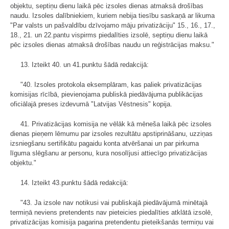
objektu, septiņu dienu laikā pēc izsoles dienas atmaksā drošības
naudu. Izsoles dalībniekiem, kuriem nebija tiesību saskaņā ar likuma
"Par valsts un pašvaldību dzīvojamo māju privatizāciju" 15., 16., 17.,
18., 21. un 22.pantu vispirms piedalīties izsolē, septiņu dienu laikā
pēc izsoles dienas atmaksā drošības naudu un reģistrācijas maksu."
13. Izteikt 40. un 41.punktu šādā redakcijā:
"40. Izsoles protokola eksemplāram, kas paliek privatizācijas
komisijas rīcībā, pievienojama publiskā piedāvājuma publikācijas
oficiālajā preses izdevumā "Latvijas Vēstnesis" kopija.
41. Privatizācijas komisija ne vēlāk kā mēneša laikā pēc izsoles
dienas pieņem lēmumu par izsoles rezultātu apstiprināšanu, uzziņas
izsniegšanu sertifikātu pagaidu konta atvēršanai un par pirkuma
līguma slēgšanu ar personu, kura nosolījusi attiecīgo privatizācijas
objektu."
14. Izteikt 43.punktu šādā redakcijā:
"43. Ja izsole nav notikusi vai publiskajā piedāvājumā minētajā
termiņā neviens pretendents nav pieteicies piedalīties atklātā izsolē,
privatizācijas komisija pagarina pretendentu pieteikšanās termiņu vai