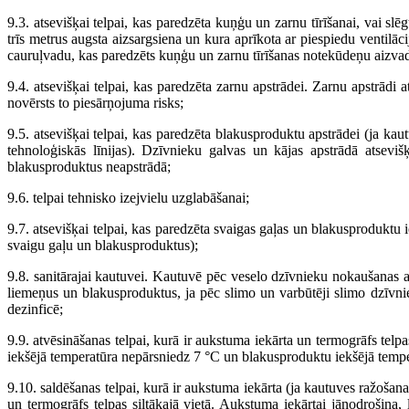
9.3. atsevišķai telpai, kas paredzēta kuņģu un zarnu tīrīšanai, vai slē
trīs metrus augsta aizsargsiena un kura aprīkota ar piespiedu ventilā
cauruļvadu, kas paredzēts kuņģu un zarnu tīrīšanas notekūdeņu aizvadī
9.4. atsevišķai telpai, kas paredzēta zarnu apstrādei. Zarnu apstrādi a
novērsts to piesārņojuma risks;
9.5. atsevišķai telpai, kas paredzēta blakusproduktu apstrādei (ja ka
tehnoloģiskās līnijas). Dzīvnieku galvas un kājas apstrādā atsevišķ
blakusproduktus neapstrādā;
9.6. telpai tehnisko izejvielu uzglabāšanai;
9.7. atsevišķai telpai, kas paredzēta svaigas gaļas un blakusproduktu 
svaigu gaļu un blakusproduktus);
9.8. sanitārajai kautuvei. Kautuvē pēc veselo dzīvnieku nokaušanas at
liemeņus un blakusproduktus, ja pēc slimo un varbūtēji slimo dzīvni
dezinficē;
9.9. atvēsināšanas telpai, kurā ir aukstuma iekārta un termogrāfs telpa
iekšējā temperatūra nepārsniedz 7 °C un blakusproduktu iekšējā temp
9.10. saldēšanas telpai, kurā ir aukstuma iekārta (ja kautuves ražoša
un termogrāfs telpas siltākajā vietā. Aukstuma iekārtai jānodrošina,