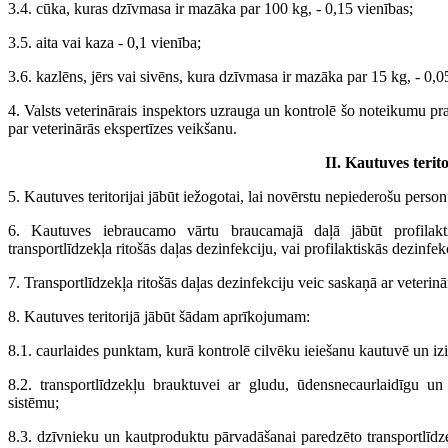
3.4. cūka, kuras dzīvmasa ir mazāka par 100 kg, - 0,15 vienības;
3.5. aita vai kaza - 0,1 vienība;
3.6. kazlēns, jērs vai sivēns, kura dzīvmasa ir mazāka par 15 kg, - 0,0
4. Valsts veterinārais inspektors uzrauga un kontrolē šo noteikumu pras
par veterinārās ekspertīzes veikšanu.
II. Kautuves terito
5. Kautuves teritorijai jābūt iežogotai, lai novērstu nepiederošu person
6. Kautuves iebraucamo vārtu braucamajā daļā jābūt profilakt
transportlīdzekļa ritošās daļas dezinfekciju, vai profilaktiskās dezinfekc
7. Transportlīdzekļa ritošās daļas dezinfekciju veic saskaņā ar veterin
8. Kautuves teritorijā jābūt šādam aprīkojumam:
8.1. caurlaides punktam, kurā kontrolē cilvēku ieiešanu kautuvē un izi
8.2. transportlīdzekļu brauktuvei ar gludu, ūdensnecaurlaidīgu 
sistēmu;
8.3. dzīvnieku un kautproduktu pārvadāšanai paredzēto transportlīdz