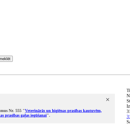
meklēt
T
N
St
I
umus Nr. 555 "
Veterinārās un higiēnas prasības kautuvēm,
3
nas prasības gaļas iegūšanai
".
3
S