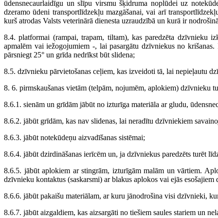
ūdensnecaurlaidīgu un slīpu virsmu šķidruma noplūdei uz notekūdeņ
dzeramo ūdeni transportlīdzekļu mazgāšanai, vai arī transportlīdzek
kurš atrodas Valsts veterinārā dienesta uzraudzībā un kurā ir nodrošināt
8.4. platformai (rampai, trapam, tiltam), kas paredzēta dzīvnieku iz
apmalēm vai iežogojumiem -, lai pasargātu dzīvniekus no krišanas. Pl
pārsniegt 25° un grīda nedrīkst būt slidena;
8.5. dzīvnieku pārvietošanas ceļiem, kas izveidoti tā, lai nepieļautu 
8. 6. pirmskaušanas vietām (telpām, nojumēm, aplokiem) dzīvnieku tu
8.6.1. sienām un grīdām jābūt no izturīga materiāla ar gludu, ūdensne
8.6.2. jābūt grīdām, kas nav slidenas, lai neradītu dzīvniekiem savain
8.6.3. jābūt notekūdeņu aizvadīšanas sistēmai;
8.6.4. jābūt dzirdināšanas ierīcēm un, ja dzīvniekus paredzēts turēt lī
8.6.5. jābūt aplokiem ar stingrām, izturīgām malām un vārtiem. Aplo
dzīvnieku kontaktus (saskarsmi) ar blakus aplokos vai ejās esošajiem
8.6.6. jābūt pakaišu materiālam, ar kuru jānodrošina visi dzīvnieki, kur
8.6.7. jābūt aizgaldiem, kas aizsargāti no tiešiem saules stariem un ne