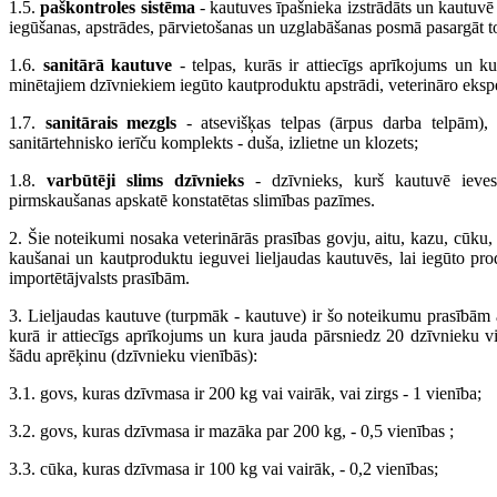
1.5.
paškontroles sistēma
- kautuves īpašnieka izstrādāts un kautuv
iegūšanas, apstrādes, pārvietošanas un uzglabāšanas posmā pasargāt t
1.6.
sanitārā kautuve
- telpas, kurās ir attiecīgs aprīkojums un k
minētajiem dzīvniekiem iegūto kautproduktu apstrādi, veterināro ekspe
1.7.
sanitārais mezgls
- atsevišķas telpas (ārpus darba telpām),
sanitārtehnisko ierīču komplekts - duša, izlietne un klozets;
1.8.
varbūtēji slims dzīvnieks
- dzīvnieks, kurš kautuvē ievest
pirmskaušanas apskatē konstatētas slimības pazīmes.
2. Šie noteikumi nosaka veterinārās prasības govju, aitu, kazu, cūku
kaušanai un kautproduktu ieguvei lieljaudas kautuvēs, lai iegūto produ
importētājvalsts prasībām.
3. Lieljaudas kautuve (turpmāk - kautuve) ir šo noteikumu prasībām
kurā ir attiecīgs aprīkojums un kura jauda pārsniedz 20 dzīvnieku 
šādu aprēķinu (dzīvnieku vienībās):
3.1. govs, kuras dzīvmasa ir 200 kg vai vairāk, vai zirgs - 1 vienība;
3.2. govs, kuras dzīvmasa ir mazāka par 200 kg, - 0,5 vienības ;
3.3. cūka, kuras dzīvmasa ir 100 kg vai vairāk, - 0,2 vienības;