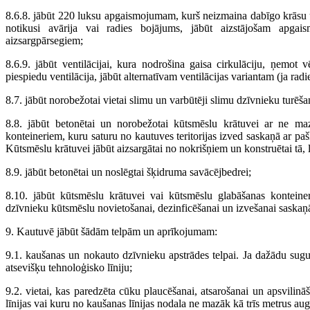
8.6.8. jābūt 220 luksu apgaismojumam, kurš neizmaina dabīgo krāsu u
notikusi avārija vai radies bojājums, jābūt aizstājošam apg
aizsargpārsegiem;
8.6.9. jābūt ventilācijai, kura nodrošina gaisa cirkulāciju, ņemot 
piespiedu ventilācija, jābūt alternatīvam ventilācijas variantam (ja rad
8.7. jābūt norobežotai vietai slimu un varbūtēji slimu dzīvnieku turēša
8.8. jābūt betonētai un norobežotai kūtsmēslu krātuvei ar ne 
konteineriem, kuru saturu no kautuves teritorijas izved saskaņā ar paš
Kūtsmēslu krātuvei jābūt aizsargātai no nokrišņiem un konstruētai tā,
8.9. jābūt betonētai un noslēgtai šķidruma savācējbedrei;
8.10. jābūt kūtsmēslu krātuvei vai kūtsmēslu glabāšanas konteine
dzīvnieku kūtsmēslu novietošanai, dezinficēšanai un izvešanai saskaņā
9. Kautuvē jābūt šādām telpām un aprīkojumam:
9.1. kaušanas un nokauto dzīvnieku apstrādes telpai. Ja dažādu sugu
atsevišķu tehnoloģisko līniju;
9.2. vietai, kas paredzēta cūku plaucēšanai, atsarošanai un apsvili
līnijas vai kuru no kaušanas līnijas nodala ne mazāk kā trīs metrus aug