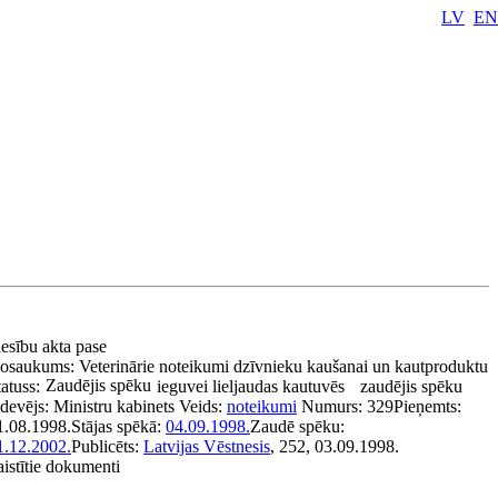
LV
EN
iesību akta pase
osaukums:
Veterinārie noteikumi dzīvnieku kaušanai un kautproduktu
Zaudējis spēku
atuss:
ieguvei lieljaudas kautuvēs
zaudējis spēku
zdevējs:
Ministru kabinets
Veids:
noteikumi
Numurs:
329
Pieņemts:
1.08.1998.
Stājas spēkā:
04.09.1998.
Zaudē spēku:
1.12.2002.
Publicēts:
Latvijas Vēstnesis
, 252, 03.09.1998.
aistītie dokumenti