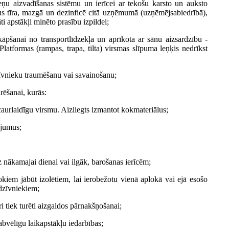
u aizvadīšanas sistēmu un ierīcei ar tekošu karsto un auksto
ļus tīra, mazgā un dezinficē citā uzņēmumā (uzņēmējsabiedrībā),
i apstākļi minēto prasību izpildei;
kāpšanai no transportlīdzekļa un aprīkota ar sānu aizsardzību -
atformas (rampas, trapa, tilta) virsmas slīpuma leņķis nedrīkst
dzīvnieku traumēšanu vai savainošanu;
rēšanai, kurās:
caurlaidīgu virsmu. Aizliegts izmantot kokmateriālus;
ojumus;
dz nākamajai dienai vai ilgāk, barošanas ierīcēm;
kiem jābūt izolētiem, lai ierobežotu vienā aplokā vai ejā esošo
 dzīvniekiem;
i tiek turēti aizgaldos pārnakšņošanai;
labvēlīgu laikapstākļu iedarbības;