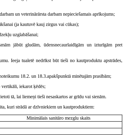
es darbam un veterinārārsta darbam nepieciešamais aprīkojums;
veikšanai (ja kautuvē kauj zirgus vai cūkas);
īdzekļu uzglabāšanai;
rsmām jābūt gludām, ūdensnecaurlaidīgām un izturīgām pret
mu. Ieeja tualetē nedrīkst būt tieši no kautproduktu apstrādes,
šo noteikumu 18.2. un 18.3.apakšpunktā minētajām prasībām;
vertikāli, iekarot ķēdēs;
toti tā, lai liemeņi tieši nesaskartos ar grīdu vai sienām.
ta, kuri strādā ar dzīvniekiem un kautproduktiem:
Minimālais sanitāro mezglu skaits