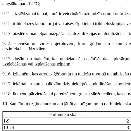
augstāka par -12 °C;
9.11. aizslēdzamai telpai, kurā ir veterinārās uzraudzības un kontrol
9.12. trihinelozes laboratorijai vai atsevišķai telpai trihineloskopijas 
9.13. aizslēdzamai telpai mazgāšanas, dezinfekcijas un deratizācijas l
9.14. sieviešu un vīriešu ģērbtuvēm, kuru grīdām un sienu vi
dezinfekcijas līdzekļiem;
9.15. dušām un tualetēm, kas nepieļauj ēkas pārējās daļas piesārņoju
uzglabāšanas vai izplatīšanas telpām;
9.16. izlietnēm, kas atrodas ģērbtuvju un tualešu tuvumā un atbilst 
9.17. iekārtai, ar kuras palīdzību dzīvnieku pēc apdullināšanas novieto 
9.18. liemeņu pārvietošanai paredzētiem griestu sliežu ceļiem, kas novie
10. Sanitāro mezglu daudzumam jābūt atkarīgam no to darbinieku skai
Darbinieku skaits
1-9
2
10-24
3