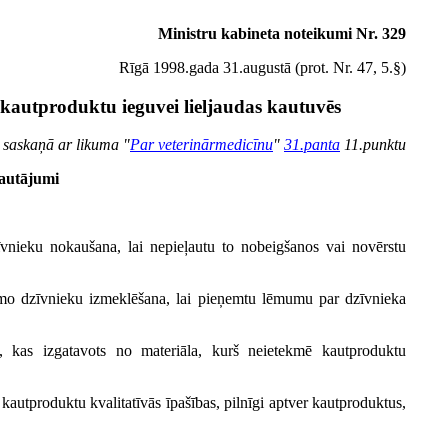
Ministru kabineta noteikumi Nr. 329
Rīgā 1998.gada 31.augustā (prot. Nr. 47, 5.§)
 kautproduktu ieguvei lieljaudas kautuvēs
i saskaņā ar likuma "
Par veterinārmedicīnu
"
31.panta
11.punktu
jautājumi
īvnieku nokaušana, lai nepieļautu to nobeigšanos vai novērstu
amo dzīvnieku izmeklēšana, lai pieņemtu lēmumu par dzīvnieka
, kas izgatavots no materiāla, kurš neietekmē kautproduktu
kautproduktu kvalitatīvās īpašības, pilnīgi aptver kautproduktus,