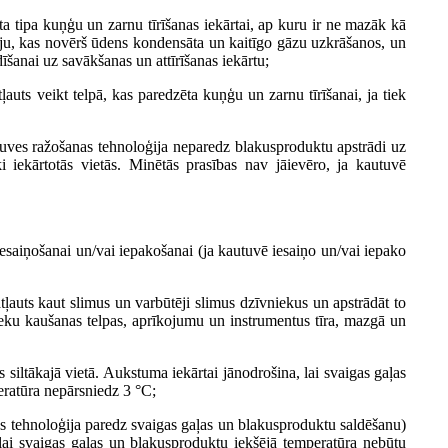
gta tipa kuņģu un zarnu tīrīšanas iekārtai, ap kuru ir ne mazāk kā
ciju, kas novērš ūdens kondensāta un kaitīgo gāzu uzkrāšanos, un
šanai uz savākšanas un attīrīšanas iekārtu;
tļauts veikt telpā, kas paredzēta kuņģu un zarnu tīrīšanai, ja tiek
utuves ražošanas tehnoloģija neparedz blakusproduktu apstrādi uz
i iekārtotās vietās. Minētās prasības nav jāievēro, ja kautuvē
iesaiņošanai un/vai iepakošanai (ja kautuvē iesaiņo un/vai iepako
ļauts kaut slimus un varbūtēji slimus dzīvniekus un apstrādāt to
eku kaušanas telpas, aprīkojumu un instrumentus tīra, mazgā un
s siltākajā vietā. Aukstuma iekārtai jānodrošina, lai svaigas gaļas
eratūra nepārsniedz 3 °C;
nas tehnoloģija paredz svaigas gaļas un blakusproduktu saldēšanu)
 lai svaigas gaļas un blakusproduktu iekšējā temperatūra nebūtu