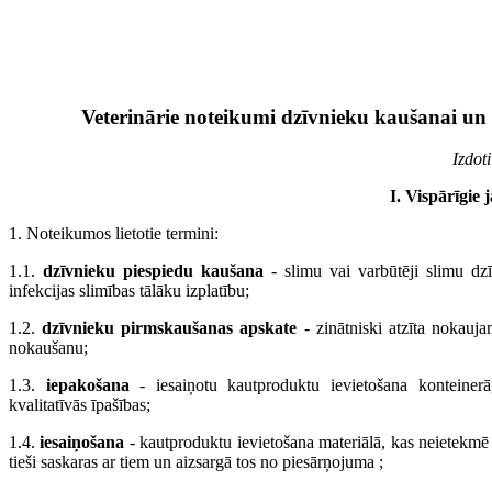
Veterinārie noteikumi dzīvnieku kaušanai un
Izdot
I. Vispārīgie 
1. Noteikumos lietotie termini:
1.1.
dzīvnieku piespiedu kaušana
- slimu vai varbūtēji slimu dz
infekcijas slimības tālāku izplatību;
1.2.
dzīvnieku pirmskaušanas apskate
- zinātniski atzīta nokauj
nokaušanu;
1.3.
iepakošana
- iesaiņotu kautproduktu ievietošana konteinerā
kvalitatīvās īpašības;
1.4.
iesaiņošana
- kautproduktu ievietošana materiālā, kas neietekmē 
tieši saskaras ar tiem un aizsargā tos no piesārņojuma ;