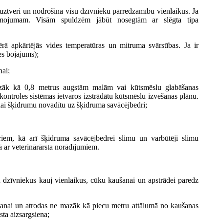
ztveri un nodrošina visu dzīvnieku pārredzamību vienlaikus. Ja
aismojumam. Visām spuldzēm jābūt nosegtām ar slēgta tipa
vērā apkārtējās vides temperatūras un mitruma svārstības. Ja ir
ies bojājums);
nai;
mazāk kā 0,8 metrus augstām malām vai kūtsmēslu glabāšanas
kontroles sistēmas ietvaros izstrādātu kūtsmēslu izvešanas plānu.
 lai šķidrumu novadītu uz šķidruma savācējbedri;
riem, kā arī šķidruma savācējbedrei slimu un varbūtēji slimu
 ar veterinārārsta norādījumiem.
 dzīvniekus kauj vienlaikus, cūku kaušanai un apstrādei paredz
nāšanai un atrodas ne mazāk kā piecu metru attālumā no kaušanas
sta aizsargsiena;