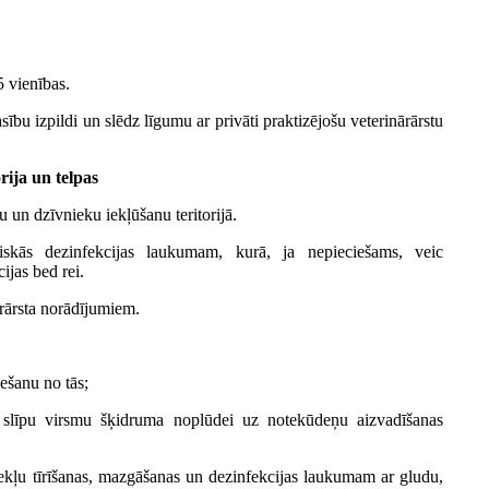
5 vienības.
ību izpildi un slēdz līgumu ar privāti praktizējošu veterinārārstu
rija un telpas
u un dzīvnieku iekļūšanu teritorijā.
iskās dezinfekcijas laukumam, kurā, ja nepieciešams, veic
ijas bed rei.
ārārsta norādījumiem.
ešanu no tās;
un slīpu virsmu šķidruma noplūdei uz notekūdeņu aizvadīšanas
ekļu tīrīšanas, mazgāšanas un dezinfekcijas laukumam ar gludu,