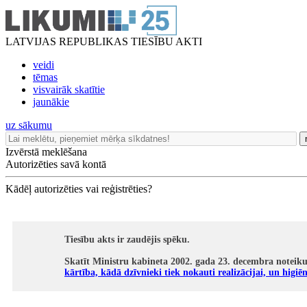
LATVIJAS REPUBLIKAS TIESĪBU AKTI
veidi
tēmas
visvairāk skatītie
jaunākie
uz sākumu
Izvērstā meklēšana
Autorizēties savā kontā
Kādēļ autorizēties vai reģistrēties?
Tiesību akts ir zaudējis spēku.
Skatīt Ministru kabineta 2002. gada 23. decembra noteik
kārtība, kādā dzīvnieki tiek nokauti realizācijai, un higiē