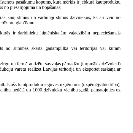
ē īstenots pasākumu kopums, kura mērķis ir jebkurā kautproduktu
os no piesārņojuma un bojāšanās;
urās kauj slimus un varbūtēji slimus dzīvniekus, kā arī veic no
rtīzi un glabāšanu;
 kurās ir darbinieku higiēniskajām vajadzībām nepieciešamais
s no slimības skarta ganāmpulka vai teritorijas vai kuram
, zirgu un fermā audzētu savvaļas pārnadžu (turpmāk - dzīvnieki)
kciju varētu realizēt Latvijas teritorijā un eksportēt saskaņā ar
 atbilstošs kautproduktu ieguves uzņēmums (uzņēmējsabiedrība),
vienību nedēļā un 1000 dzīvnieku vienību gadā, pamatojoties uz