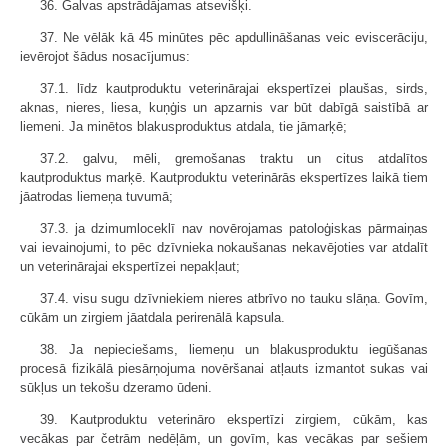
36. Galvas apstrādājamas atsevišķi.
37. Ne vēlāk kā 45 minūtes pēc apdullināšanas veic eviscerāciju,
ievērojot šādus nosacījumus:
37.1. līdz kautproduktu veterinārajai ekspertīzei plaušas, sirds,
aknas, nieres, liesa, kuņģis un apzarnis var būt dabīgā saistībā ar
liemeni. Ja minētos blakusproduktus atdala, tie jāmarķē;
37.2. galvu, mēli, gremošanas traktu un citus atdalītos
kautproduktus marķē. Kautproduktu veterinārās ekspertīzes laikā tiem
jāatrodas liemeņa tuvumā;
37.3. ja dzimumloceklī nav novērojamas patoloģiskas pārmaiņas
vai ievainojumi, to pēc dzīvnieka nokaušanas nekavējoties var atdalīt
un veterinārajai ekspertīzei nepakļaut;
37.4. visu sugu dzīvniekiem nieres atbrīvo no tauku slāņa. Govīm,
cūkām un zirgiem jāatdala perirenālā kapsula.
38. Ja nepieciešams, liemeņu un blakusproduktu iegūšanas
procesā fizikālā piesārņojuma novēršanai atļauts izmantot sukas vai
sūkļus un tekošu dzeramo ūdeni.
39. Kautproduktu veterināro ekspertīzi zirgiem, cūkām, kas
vecākas par četrām nedēļām, un govīm, kas vecākas par sešiem