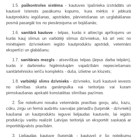
1.5.
paškontroles sistēma
- kautuves īpašnieka izstrādāts un
kautuvē īstenots pasākumu kopums, kura mērķis ir jebkurā
kautproduktu iegūšanas, apstrādes, pārvietošanas un uzglabāšanas
posmā pasargāt tos no piesārņojuma un bojāšanās;
1.6.
sanitārā kautuve
- telpas, kurās ir attiecīgs aprīkojums un
kurās kauj slimus un varbūtēji slimus dzīvniekus, kā arī veic no
minētajiem dzīvniekiem iegūto kautproduktu apstrādi, veterināro
ekspertīzi un glabāšanu;
1.7.
sanitārais mezgls
- atsevišķas telpas (ārpus darba telpām),
kurās ir darbinieku higiēniskajām vajadzībām nepieciešamais
sanitārtehnisko ierīču komplekts - duša, izlietne un klozets;
1.8.
varbūtēji slims dzīvnieks
- dzīvnieks, kurš kautuvē ievests
no slimības skarta ganāmpulka vai teritorijas vai kuram
pirmskaušanas apskatē konstatētas slimības pazīmes.
2. Šie noteikumi nosaka veterinārās prasības govju, aitu, kazu,
cūku, zirgu un fermā audzētu savvaļas pārnadžu (turpmāk - dzīvnieki)
kaušanai un kautproduktu ieguvei lieljaudas kautuvēs, lai iegūto
produkciju varētu realizēt Latvijas teritorijā un eksportēt saskaņā ar
importētājvalsts prasībām.
3. Lieljaudas kautuve (turpmāk - kautuve) ir šo noteikumu