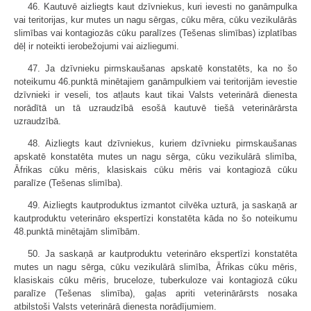
46. Kautuvē aizliegts kaut dzīvniekus, kuri ievesti no ganāmpulka
vai teritorijas, kur mutes un nagu sērgas, cūku mēra, cūku vezikulārās
slimības vai kontagiozās cūku paralīzes (Tešenas slimības) izplatības
dēļ ir noteikti ierobežojumi vai aizliegumi.
47. Ja dzīvnieku pirmskaušanas apskatē konstatēts, ka no šo
noteikumu 46.punktā minētajiem ganāmpulkiem vai teritorijām ievestie
dzīvnieki ir veseli, tos atļauts kaut tikai Valsts veterinārā dienesta
norādītā un tā uzraudzībā esošā kautuvē tiešā veterinārārsta
uzraudzībā.
48. Aizliegts kaut dzīvniekus, kuriem dzīvnieku pirmskaušanas
apskatē konstatēta mutes un nagu sērga, cūku vezikulārā slimība,
Āfrikas cūku mēris, klasiskais cūku mēris vai kontagiozā cūku
paralīze (Tešenas slimība).
49. Aizliegts kautproduktus izmantot cilvēka uzturā, ja saskaņā ar
kautproduktu veterināro ekspertīzi konstatēta kāda no šo noteikumu
48.punktā minētajām slimībām.
50. Ja saskaņā ar kautproduktu veterināro ekspertīzi konstatēta
mutes un nagu sērga, cūku vezikulārā slimība, Āfrikas cūku mēris,
klasiskais cūku mēris, bruceloze, tuberkuloze vai kontagiozā cūku
paralīze (Tešenas slimība), gaļas apriti veterinārārsts nosaka
atbilstoši Valsts veterinārā dienesta norādījumiem.