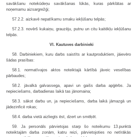
savākšanu notekūdeņu savākšanas lūkās, kuras pārklātas ar
noņemamu aizsargrežģi;
57.2.2. aizkavē nepatīkamu smaku iekļūšanu telpās;
57.2.3. novērš kukaiņu, grauzēju, putnu un citu kaitēkļu iekļūšanu
telpās.
VI. Kautuves darbinieki
58. Darbiniekiem, kuru darbs saistīts ar kautproduktiem, jāievēro
šādas prasības:
58.1. normatīvajos aktos noteiktajā kārtībā jāveic veselības
pārbaudes;
58.2. jāvalkā galvassega, apavi un gaišs darba apģērbs. Ja
nepieciešams, darbadienas laikā tas jānomaina;
58.3. sākot darbu un, ja nepieciešams, darba laikā jāmazgā un
jādezinficē rokas;
58.4. darba vietā aizliegts ēst, dzert un smēķēt.
59. Ja personāls pārvietojas starp šo noteikumu 13.punktā
noteiktajām darba zonām, katru reizi, pārvietojoties no netīrākās