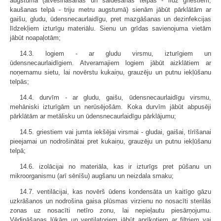
augstumā (atvēsināšanas un saldēšanas telpās - līdz griestiem,
kaušanas telpā - triju metru augstumā) sienām jābūt pārklātām ar
gaišu, gludu, ūdensnecaurlaidīgu, pret mazgāšanas un dezinfekcijas
līdzekļiem izturīgu materiālu. Sienu un grīdas savienojuma vietām
jābūt noapaļotām;
14.3. logiem - ar gludu virsmu, izturīgiem un
ūdensnecaurlaidīgiem. Atveramajiem logiem jābūt aizklātiem ar
noņemamu sietu, lai novērstu kukaiņu, grauzēju un putnu iekļūšanu
telpās;
14.4. durvīm - ar gludu, gaišu, ūdensnecaurlaidīgu virsmu,
mehāniski izturīgām un nerūsējošām. Koka durvīm jābūt abpusēji
pārklātām ar metālisku un ūdensnecaurlaidīgu pārklājumu;
14.5. griestiem vai jumta iekšējai virsmai - gludai, gaišai, tīrīšanai
pieejamai un nodrošinātai pret kukaiņu, grauzēju un putnu iekļūšanu
telpā;
14.6. izolācijai no materiāla, kas ir izturīgs pret pūšanu un
mikroorganismu (arī sēnīšu) augšanu un neizdala smaku;
14.7. ventilācijai, kas novērš ūdens kondensāta un kaitīgo gāzu
uzkrāšanos un nodrošina gaisa plūsmas virzienu no nosacīti sterilās
zonas uz nosacīti netīro zonu, lai nepieļautu piesārņojumu.
Vēdināšanas lūkām un ventilatoriem jābūt aprīkotiem ar filtriem vai