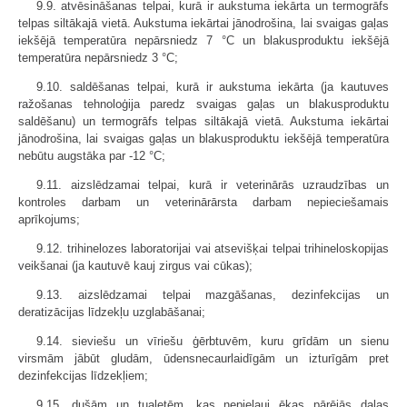
9.9. atvēsināšanas telpai, kurā ir aukstuma iekārta un termogrāfs
telpas siltākajā vietā. Aukstuma iekārtai jānodrošina, lai svaigas gaļas
iekšējā temperatūra nepārsniedz 7 °C un blakusproduktu iekšējā
temperatūra nepārsniedz 3 °C;
9.10. saldēšanas telpai, kurā ir aukstuma iekārta (ja kautuves
ražošanas tehnoloģija paredz svaigas gaļas un blakusproduktu
saldēšanu) un termogrāfs telpas siltākajā vietā. Aukstuma iekārtai
jānodrošina, lai svaigas gaļas un blakusproduktu iekšējā temperatūra
nebūtu augstāka par -12 °C;
9.11. aizslēdzamai telpai, kurā ir veterinārās uzraudzības un
kontroles darbam un veterinārārsta darbam nepieciešamais
aprīkojums;
9.12. trihinelozes laboratorijai vai atsevišķai telpai trihineloskopijas
veikšanai (ja kautuvē kauj zirgus vai cūkas);
9.13. aizslēdzamai telpai mazgāšanas, dezinfekcijas un
deratizācijas līdzekļu uzglabāšanai;
9.14. sieviešu un vīriešu ģērbtuvēm, kuru grīdām un sienu
virsmām jābūt gludām, ūdensnecaurlaidīgām un izturīgām pret
dezinfekcijas līdzekļiem;
9.15. dušām un tualetēm, kas nepieļauj ēkas pārējās daļas