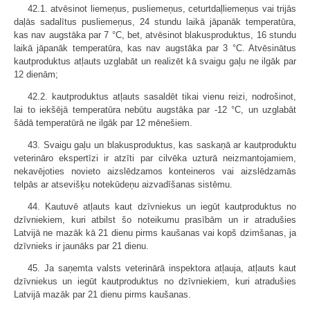
42.1. atvēsinot liemeņus, pusliemeņus, ceturtdaļliemeņus vai trijās
daļās sadalītus pusliemeņus, 24 stundu laikā jāpanāk temperatūra,
kas nav augstāka par 7 °C, bet, atvēsinot blakusproduktus, 16 stundu
laikā jāpanāk temperatūra, kas nav augstāka par 3 °C. Atvēsinātus
kautproduktus atļauts uzglabāt un realizēt kā svaigu gaļu ne ilgāk par
12 dienām;
42.2. kautproduktus atļauts sasaldēt tikai vienu reizi, nodrošinot,
lai to iekšējā temperatūra nebūtu augstāka par -12 °C, un uzglabāt
šādā temperatūrā ne ilgāk par 12 mēnešiem.
43. Svaigu gaļu un blakusproduktus, kas saskaņā ar kautproduktu
veterināro ekspertīzi ir atzīti par cilvēka uzturā neizmantojamiem,
nekavējoties novieto aizslēdzamos konteineros vai aizslēdzamās
telpās ar atsevišķu notekūdeņu aizvadīšanas sistēmu.
44. Kautuvē atļauts kaut dzīvniekus un iegūt kautproduktus no
dzīvniekiem, kuri atbilst šo noteikumu prasībām un ir atradušies
Latvijā ne mazāk kā 21 dienu pirms kaušanas vai kopš dzimšanas, ja
dzīvnieks ir jaunāks par 21 dienu.
45. Ja saņemta valsts veterinārā inspektora atļauja, atļauts kaut
dzīvniekus un iegūt kautproduktus no dzīvniekiem, kuri atradušies
Latvijā mazāk par 21 dienu pirms kaušanas.