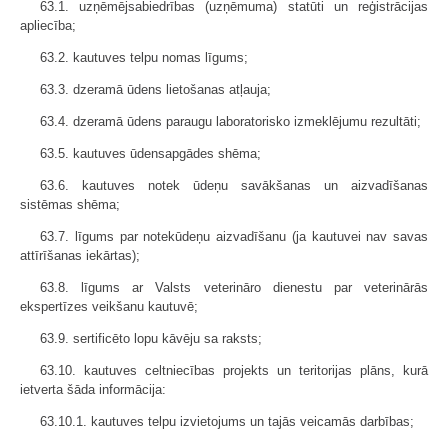
63.1. uzņēmējsabiedrības (uzņēmuma) statūti un reģistrācijas
apliecība;
63.2. kautuves telpu nomas līgums;
63.3. dzeramā ūdens lietošanas atļauja;
63.4. dzeramā ūdens paraugu laboratorisko izmeklējumu rezultāti;
63.5. kautuves ūdensapgādes shēma;
63.6. kautuves notek ūdeņu savākšanas un aizvadīšanas
sistēmas shēma;
63.7. līgums par notekūdeņu aizvadīšanu (ja kautuvei nav savas
attīrīšanas iekārtas);
63.8. līgums ar Valsts veterināro dienestu par veterinārās
ekspertīzes veikšanu kautuvē;
63.9. sertificēto lopu kāvēju sa raksts;
63.10. kautuves celtniecības projekts un teritorijas plāns, kurā
ietverta šāda informācija:
63.10.1. kautuves telpu izvietojums un tajās veicamās darbības;