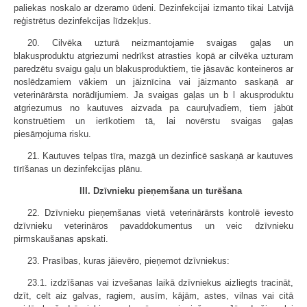
paliekas noskalo ar dzeramo ūdeni. Dezinfekcijai izmanto tikai Latvijā
reģistrētus dezinfekcijas līdzekļus.
20. Cilvēka uzturā neizmantojamie svaigas gaļas un
blakusproduktu atgriezumi nedrīkst atrasties kopā ar cilvēka uzturam
paredzētu svaigu gaļu un blakusproduktiem, tie jāsavāc konteineros ar
noslēdzamiem vākiem un jāiznīcina vai jāizmanto saskaņā ar
veterinārārsta norādījumiem. Ja svaigas gaļas un b l akusproduktu
atgriezumus no kautuves aizvada pa cauruļvadiem, tiem jābūt
konstruētiem un ierīkotiem tā, lai novērstu svaigas gaļas
piesārņojuma risku.
21. Kautuves telpas tīra, mazgā un dezinficē saskaņā ar kautuves
tīrīšanas un dezinfekcijas plānu.
III. Dzīvnieku pieņemšana un turēšana
22. Dzīvnieku pieņemšanas vietā veterinārārsts kontrolē ievesto
dzīvnieku veterināros pavaddokumentus un veic dzīvnieku
pirmskaušanas apskati.
23. Prasības, kuras jāievēro, pieņemot dzīvniekus:
23.1. izdzīšanas vai izvešanas laikā dzīvniekus aizliegts tracināt,
dzīt, celt aiz galvas, ragiem, ausīm, kājām, astes, vilnas vai citā