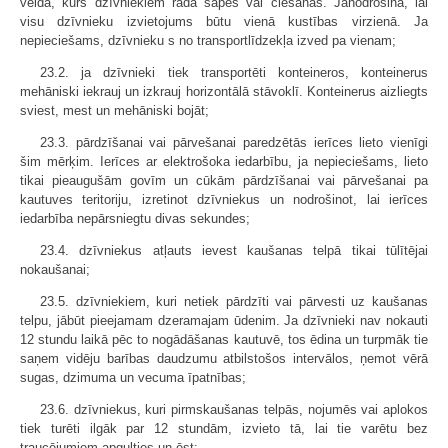
veidā, kurš dzīvniekiem rada sāpes vai ciešanas. Jānodrošina, lai
visu dzīvnieku izvietojums būtu vienā kustības virzienā. Ja
nepieciešams, dzīvnieku s no transportlīdzekļa izved pa vienam;
23.2. ja dzīvnieki tiek transportēti konteineros, konteinerus
mehāniski iekrauj un izkrauj horizontālā stāvoklī. Konteinerus aizliegts
sviest, mest un mehāniski bojāt;
23.3. pārdzīšanai vai pārvešanai paredzētās ierīces lieto vienīgi
šim mērķim. Ierīces ar elektrošoka iedarbību, ja nepieciešams, lieto
tikai pieaugušām govīm un cūkām pārdzīšanai vai pārvešanai pa
kautuves teritoriju, izretinot dzīvniekus un nodrošinot, lai ierīces
iedarbība nepārsniegtu divas sekundes;
23.4. dzīvniekus atļauts ievest kaušanas telpā tikai tūlītējai
nokaušanai;
23.5. dzīvniekiem, kuri netiek pārdzīti vai pārvesti uz kaušanas
telpu, jābūt pieejamam dzeramajam ūdenim. Ja dzīvnieki nav nokauti
12 stundu laikā pēc to nogādāšanas kautuvē, tos ēdina un turpmāk tie
saņem vidēju barības daudzumu atbilstošos intervālos, ņemot vērā
sugas, dzimuma un vecuma īpatnības;
23.6. dzīvniekus, kuri pirmskaušanas telpās, nojumēs vai aplokos
tiek turēti ilgāk par 12 stundām, izvieto tā, lai tie varētu bez
traucējumiem apgulties un ēst;