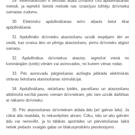
29. Veterinārārstam ir tiesības atļaut izmantot citu apdullināšanas
metodi, ja iepriekš lietotā metode nav izraisījusi tūlītēju dzīvnieka
samaņas zudumu.
30. Elektrisko apdullināšanas ierīci atļauts lietot tikai
apdullināšanai.
31. Apdullināto dzīvnieku atasiņošanu uzsāk iespējami ātri un
veidā, kas izraisa ātru un pilnīgu atasiņošanu, pirms dzīvnieks atgūst
samaņu.
32. Apdullinātus dzīvniekus atasiņo, iegriežot vienā no
koronārajām (sirds) vēnām vai asinsvados, no kuriem vēnas rodas.
33. Pēc asinsvadu pārgriešanas aizliegta jebkāda elektriskās
strāvas lietošana atasiņošanas stimulācijai.
34. Apdullināšanu, iekāršanu ķēdēs, pacelšanu un atasiņošanu
atbilstošā secībā paveic vienam dzīvniekam, pēc tam uzsāk darbības
ar nākamo dzīvnieku.
35. Pēc atasiņošanas dzīvniekam atdala ādu (arī galvas ādu). Ja
cūkai ādu neatdala, to nekavējoties atsaro. Cūku, teļu un aitu galvām
ādu var nenovilkt, ja to tālākās apstrādes un pārvietošanas laikā
netiek pieļauts svaigās gaļas un blakusproduktu piesārņojums.