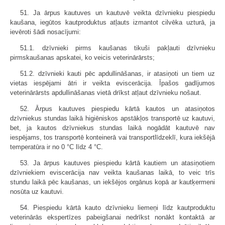
51. Ja ārpus kautuves un kautuvē veikta dzīvnieku piespiedu
kaušana, iegūtos kautproduktus atļauts izmantot cilvēka uzturā, ja
ievēroti šādi nosacījumi:
51.1. dzīvnieki pirms kaušanas tikuši pakļauti dzīvnieku
pirmskaušanas apskatei, ko veicis veterinārārsts;
51.2. dzīvnieki kauti pēc apdullināšanas, ir atasiņoti un tiem uz
vietas iespējami ātri ir veikta eviscerācija. Īpašos gadījumos
veterinārārsts apdullināšanas vietā drīkst atļaut dzīvnieku nošaut.
52. Ārpus kautuves piespiedu kārtā kautos un atasiņotos
dzīvniekus stundas laikā higiēniskos apstākļos transportē uz kautuvi,
bet, ja kautos dzīvniekus stundas laikā nogādāt kautuvē nav
iespējams, tos transportē konteinerā vai transportlīdzeklī, kura iekšējā
temperatūra ir no 0 °C līdz 4 °C.
53. Ja ārpus kautuves piespiedu kārtā kautiem un atasiņotiem
dzīvniekiem eviscerācija nav veikta kaušanas laikā, to veic trīs
stundu laikā pēc kaušanas, un iekšējos orgānus kopā ar kautķermeni
nosūta uz kautuvi.
54. Piespiedu kārtā kauto dzīvnieku liemeņi līdz kautproduktu
veterinārās ekspertīzes pabeigšanai nedrīkst nonākt kontaktā ar