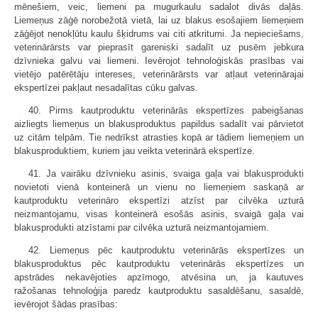
mēnešiem, veic, liemeni pa mugurkaulu sadalot divās daļās.
Liemeņus zāģē norobežotā vietā, lai uz blakus esošajiem liemeņiem
zāģējot nenokļūtu kaulu šķidrums vai citi atkritumi. Ja nepieciešams,
veterinārārsts var pieprasīt gareniski sadalīt uz pusēm jebkura
dzīvnieka galvu vai liemeni. Ievērojot tehnoloģiskās prasības vai
vietējo patērētāju intereses, veterinārārsts var atļaut veterinārajai
ekspertīzei pakļaut nesadalītas cūku galvas.
40. Pirms kautproduktu veterinārās ekspertīzes pabeigšanas
aizliegts liemeņus un blakusproduktus papildus sadalīt vai pārvietot
uz citām telpām. Tie nedrīkst atrasties kopā ar tādiem liemeņiem un
blakusproduktiem, kuriem jau veikta veterinārā ekspertīze.
41. Ja vairāku dzīvnieku asinis, svaiga gaļa vai blakusprodukti
novietoti vienā konteinerā un vienu no liemeņiem saskaņā ar
kautproduktu veterināro ekspertīzi atzīst par cilvēka uzturā
neizmantojamu, visas konteinerā esošās asinis, svaigā gaļa vai
blakusprodukti atzīstami par cilvēka uzturā neizmantojamiem.
42. Liemeņus pēc kautproduktu veterinārās ekspertīzes un
blakusproduktus pēc kautproduktu veterinārās ekspertīzes un
apstrādes nekavējoties apzīmogo, atvēsina un, ja kautuves
ražošanas tehnoloģija paredz kautproduktu sasaldēšanu, sasaldē,
ievērojot šādas prasības: