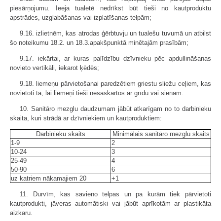
piesārņojumu. Ieeja tualetē nedrīkst būt tieši no kautproduktu
apstrādes, uzglabāšanas vai izplatīšanas telpām;
9.16. izlietnēm, kas atrodas ģērbtuvju un tualešu tuvumā un atbilst
šo noteikumu 18.2. un 18.3.apakšpunktā minētajām prasībām;
9.17. iekārtai, ar kuras palīdzību dzīvnieku pēc apdullināšanas
novieto vertikāli, iekarot ķēdēs;
9.18. liemeņu pārvietošanai paredzētiem griestu sliežu ceļiem, kas
novietoti tā, lai liemeņi tieši nesaskartos ar grīdu vai sienām.
10. Sanitāro mezglu daudzumam jābūt atkarīgam no to darbinieku
skaita, kuri strādā ar dzīvniekiem un kautproduktiem:
Darbinieku skaits
Minimālais sanitāro mezglu skaits
1-9
2
10-24
3
25-49
4
50-90
6
uz katriem nākamajiem 20
+1
11. Durvīm, kas savieno telpas un pa kurām tiek pārvietoti
kautprodukti, jāveras automātiski vai jābūt aprīkotām ar plastikāta
aizkaru.