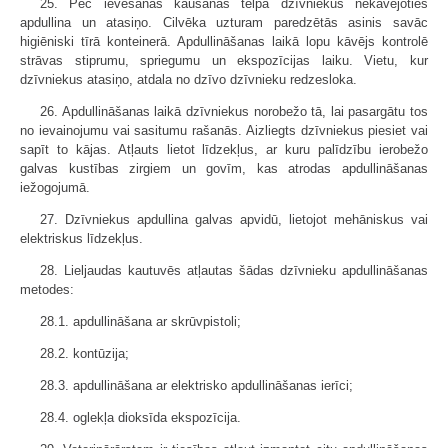
25. Pēc ievešanas kaušanas telpā dzīvniekus nekavējoties
apdullina un atasiņo. Cilvēka uzturam paredzētās asinis savāc
higiēniski tīrā konteinerā. Apdullināšanas laikā lopu kāvējs kontrolē
strāvas stiprumu, spriegumu un ekspozīcijas laiku. Vietu, kur
dzīvniekus atasiņo, atdala no dzīvo dzīvnieku redzesloka.
26. Apdullināšanas laikā dzīvniekus norobežo tā, lai pasargātu tos
no ievainojumu vai sasitumu rašanās. Aizliegts dzīvniekus piesiet vai
sapīt to kājas. Atļauts lietot līdzekļus, ar kuru palīdzību ierobežo
galvas kustības zirgiem un govīm, kas atrodas apdullināšanas
iežogojumā.
27. Dzīvniekus apdullina galvas apvidū, lietojot mehāniskus vai
elektriskus līdzekļus.
28. Lieljaudas kautuvēs atļautas šādas dzīvnieku apdullināšanas
metodes:
28.1. apdullināšana ar skrūvpistoli;
28.2. kontūzija;
28.3. apdullināšana ar elektrisko apdullināšanas ierīci;
28.4. oglekļa dioksīda ekspozīcija.