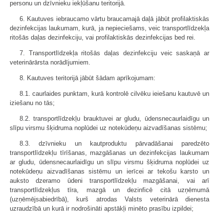
personu un dzīvnieku iekļūšanu teritorijā.
6. Kautuves iebraucamo vārtu braucamajā daļā jābūt profilaktiskās
dezinfekcijas laukumam, kurā, ja nepieciešams, veic transportlīdzekļa
ritošās daļas dezinfekciju, vai profilaktiskās dezinfekcijas bed rei.
7. Transportlīdzekļa ritošās daļas dezinfekciju veic saskaņā ar
veterinārārsta norādījumiem.
8. Kautuves teritorijā jābūt šādam aprīkojumam:
8.1. caurlaides punktam, kurā kontrolē cilvēku ieiešanu kautuvē un
iziešanu no tās;
8.2. transportlīdzekļu brauktuvei ar gludu, ūdensnecaurlaidīgu un
slīpu virsmu šķidruma noplūdei uz notekūdeņu aizvadīšanas sistēmu;
8.3. dzīvnieku un kautproduktu pārvadāšanai paredzēto
transportlīdzekļu tīrīšanas, mazgāšanas un dezinfekcijas laukumam
ar gludu, ūdensnecaurlaidīgu un slīpu virsmu šķidruma noplūdei uz
notekūdeņu aizvadīšanas sistēmu un ierīcei ar tekošu karsto un
auksto dzeramo ūdeni transportlīdzekļu mazgāšanai, vai arī
transportlīdzekļus tīra, mazgā un dezinficē citā uzņēmumā
(uzņēmējsabiedrībā), kurš atrodas Valsts veterinārā dienesta
uzraudzībā un kurā ir nodrošināti apstākļi minēto prasību izpildei;