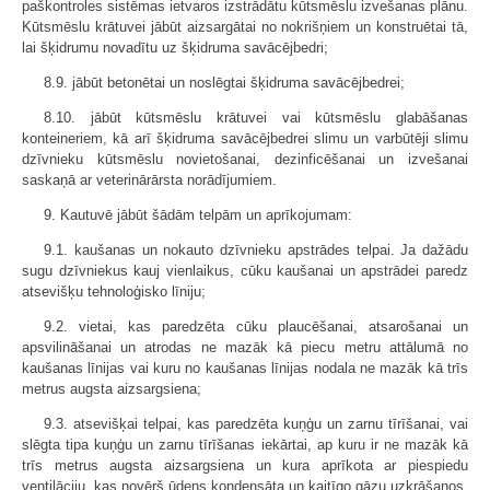
paškontroles sistēmas ietvaros izstrādātu kūtsmēslu izvešanas plānu.
Kūtsmēslu krātuvei jābūt aizsargātai no nokrišņiem un konstruētai tā,
lai šķidrumu novadītu uz šķidruma savācējbedri;
8.9. jābūt betonētai un noslēgtai šķidruma savācējbedrei;
8.10. jābūt kūtsmēslu krātuvei vai kūtsmēslu glabāšanas
konteineriem, kā arī šķidruma savācējbedrei slimu un varbūtēji slimu
dzīvnieku kūtsmēslu novietošanai, dezinficēšanai un izvešanai
saskaņā ar veterinārārsta norādījumiem.
9. Kautuvē jābūt šādām telpām un aprīkojumam:
9.1. kaušanas un nokauto dzīvnieku apstrādes telpai. Ja dažādu
sugu dzīvniekus kauj vienlaikus, cūku kaušanai un apstrādei paredz
atsevišķu tehnoloģisko līniju;
9.2. vietai, kas paredzēta cūku plaucēšanai, atsarošanai un
apsvilināšanai un atrodas ne mazāk kā piecu metru attālumā no
kaušanas līnijas vai kuru no kaušanas līnijas nodala ne mazāk kā trīs
metrus augsta aizsargsiena;
9.3. atsevišķai telpai, kas paredzēta kuņģu un zarnu tīrīšanai, vai
slēgta tipa kuņģu un zarnu tīrīšanas iekārtai, ap kuru ir ne mazāk kā
trīs metrus augsta aizsargsiena un kura aprīkota ar piespiedu
ventilāciju, kas novērš ūdens kondensāta un kaitīgo gāzu uzkrāšanos,