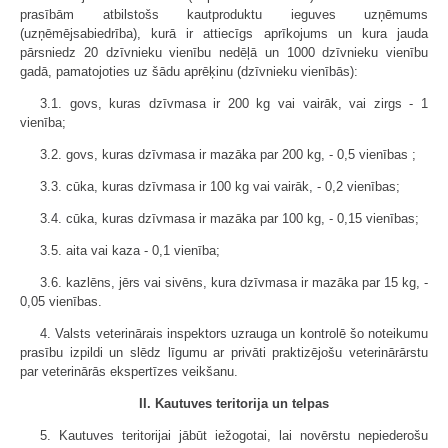
prasībām atbilstošs kautproduktu ieguves uzņēmums
(uzņēmējsabiedrība), kurā ir attiecīgs aprīkojums un kura jauda
pārsniedz 20 dzīvnieku vienību nedēļā un 1000 dzīvnieku vienību
gadā, pamatojoties uz šādu aprēķinu (dzīvnieku vienībās):
3.1. govs, kuras dzīvmasa ir 200 kg vai vairāk, vai zirgs - 1
vienība;
3.2. govs, kuras dzīvmasa ir mazāka par 200 kg, - 0,5 vienības ;
3.3. cūka, kuras dzīvmasa ir 100 kg vai vairāk, - 0,2 vienības;
3.4. cūka, kuras dzīvmasa ir mazāka par 100 kg, - 0,15 vienības;
3.5. aita vai kaza - 0,1 vienība;
3.6. kazlēns, jērs vai sivēns, kura dzīvmasa ir mazāka par 15 kg, -
0,05 vienības.
4. Valsts veterinārais inspektors uzrauga un kontrolē šo noteikumu
prasību izpildi un slēdz līgumu ar privāti praktizējošu veterinārārstu
par veterinārās ekspertīzes veikšanu.
II. Kautuves teritorija un telpas
5. Kautuves teritorijai jābūt iežogotai, lai novērstu nepiederošu