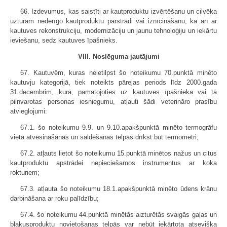
66. Izdevumus, kas saistīti ar kautproduktu izvērtēšanu un cilvēka
uzturam nederīgo kautproduktu pārstrādi vai iznīcināšanu, kā arī ar
kautuves rekonstrukciju, modernizāciju un jaunu tehnoloģiju un iekārtu
ieviešanu, sedz kautuves īpašnieks.
VIII. Noslēguma jautājumi
67. Kautuvēm, kuras neietilpst šo noteikumu 70.punktā minēto
kautuvju kategorijā, tiek noteikts pārejas periods līdz 2000.gada
31.decembrim, kurā, pamatojoties uz kautuves īpašnieka vai tā
pilnvarotas personas iesniegumu, atļauti šādi veterināro prasību
atvieglojumi:
67.1. šo noteikumu 9.9. un 9.10.apakšpunktā minēto termogrāfu
vietā atvēsināšanas un saldēšanas telpās drīkst būt termometri;
67.2. atļauts lietot šo noteikumu 15.punktā minētos nažus un citus
kautproduktu apstrādei nepieciešamos instrumentus ar koka
rokturiem;
67.3. atļauta šo noteikumu 18.1.apakšpunktā minēto ūdens krānu
darbināšana ar roku palīdzību;
67.4. šo noteikumu 44.punktā minētās aizturētās svaigās gaļas un
blakusproduktu novietošanas telpās var nebūt iekārtota atsevišķa