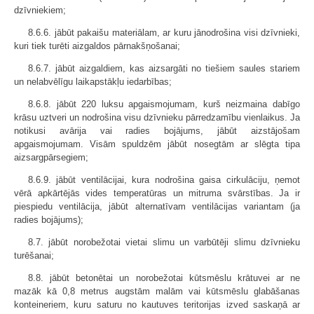
dzīvniekiem;
8.6.6. jābūt pakaišu materiālam, ar kuru jānodrošina visi dzīvnieki,
kuri tiek turēti aizgaldos pārnakšņošanai;
8.6.7. jābūt aizgaldiem, kas aizsargāti no tiešiem saules stariem
un nelabvēlīgu laikapstākļu iedarbības;
8.6.8. jābūt 220 luksu apgaismojumam, kurš neizmaina dabīgo
krāsu uztveri un nodrošina visu dzīvnieku pārredzamību vienlaikus. Ja
notikusi avārija vai radies bojājums, jābūt aizstājošam
apgaismojumam. Visām spuldzēm jābūt nosegtām ar slēgta tipa
aizsargpārsegiem;
8.6.9. jābūt ventilācijai, kura nodrošina gaisa cirkulāciju, ņemot
vērā apkārtējās vides temperatūras un mitruma svārstības. Ja ir
piespiedu ventilācija, jābūt alternatīvam ventilācijas variantam (ja
radies bojājums);
8.7. jābūt norobežotai vietai slimu un varbūtēji slimu dzīvnieku
turēšanai;
8.8. jābūt betonētai un norobežotai kūtsmēslu krātuvei ar ne
mazāk kā 0,8 metrus augstām malām vai kūtsmēslu glabāšanas
konteineriem, kuru saturu no kautuves teritorijas izved saskaņā ar