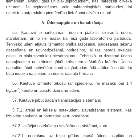
liemeņiem, svaigu gaļu un blakusproduktiem, kas paredzēti cilvēka
uzturam. Ja nepieciešams, veic bakterioloģiskās pārbaudes, lai
noteiktu kautproduktu piemērotību lietošanai cilvēka uzturā.
V. Ūdensapgāde un kanalizācija
55. Kautuvē izmantojamam ūdenim jāatbilst dzeramā ūdens
standartam, un to ne mazāk kā reizi gadā laboratoriski pārbauda.
Tehnisko ūdeni atļauts izmantot tvaika ražošanai, saldēšanas iekārtu
dzesēšanai un ugunsdzēšanai, nodrošinot, lai tas nerada svaigas
gaļas un blakusproduktu piesārņojumu. Tehniskā un dzeramā ūdens
cauruļvadiem un krāniem jābūt krāsotiem atšķirīgās krāsās. Ūdens
caurulēm jābūt iebūvētām sienā vai jāatrodas tādā attālumā no tās, lai
būtu iespējama sienas un ūdens cauruļu tīrīšana.
56. Kautuvē izmanto tekošu (ar spiedienu, ne mazāku par 1,4
2
kg/cm
) karsto un auksto dzeramo ūdeni.
57. Kautuvē jābūt šādām kanalizācijas sistēmām:
5 7.1. ārējai un iekšējai notekūdeņu aizvadīšanas sistēmai, kas
izbūvēta saskaņā ar normatīvo aktu prasībām;
57.2. iekšējai notekūdeņu savākšanas sistēmai, kura:
57.2.1. nodrošina uz telpu grīdas esošā ūdens aizplūdi un