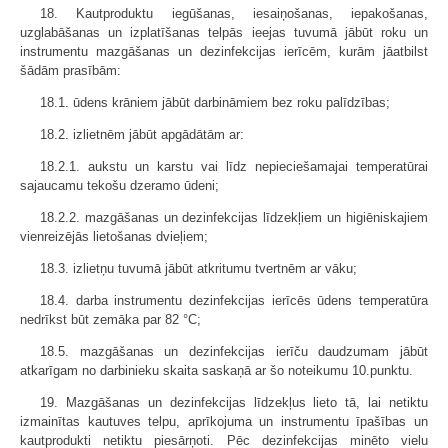
18. Kautproduktu iegūšanas, iesaiņošanas, iepakošanas,
uzglabāšanas un izplatīšanas telpās ieejas tuvumā jābūt roku un
instrumentu mazgāšanas un dezinfekcijas ierīcēm, kurām jāatbilst
šādām prasībām:
18.1. ūdens krāniem jābūt darbināmiem bez roku palīdzības;
18.2. izlietnēm jābūt apgādātām ar:
18.2.1. aukstu un karstu vai līdz nepieciešamajai temperatūrai
sajaucamu tekošu dzeramo ūdeni;
18.2.2. mazgāšanas un dezinfekcijas līdzekļiem un higiēniskajiem
vienreizējās lietošanas dvieļiem;
18.3. izlietņu tuvumā jābūt atkritumu tvertnēm ar vāku;
18.4. darba instrumentu dezinfekcijas ierīcēs ūdens temperatūra
nedrīkst būt zemāka par 82 °C;
18.5. mazgāšanas un dezinfekcijas ierīču daudzumam jābūt
atkarīgam no darbinieku skaita saskaņā ar šo noteikumu 10.punktu.
19. Mazgāšanas un dezinfekcijas līdzekļus lieto tā, lai netiktu
izmainītas kautuves telpu, aprīkojuma un instrumentu īpašības un
kautprodukti netiktu piesārņoti. Pēc dezinfekcijas minēto vielu