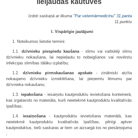
lieljaudas kautuvēs
Izdoti saskaņā ar likuma "
Par veterinārmedicīnu
"
31.panta
11.punktu
I. Vispārīgie jautājumi
1. Noteikumos lietotie termini:
1.1.
dzīvnieku piespiedu kaušana
- slimu vai varbūtēji slimu
dzīvnieku nokaušana, lai nepieļautu to nobeigšanos vai novērstu
infekcijas slimības tālāku izplatību;
1.2.
dzīvnieku pirmskaušanas apskate
- zinātniski atzīta
nokaujamo dzīvnieku izmeklēšana, lai pieņemtu lēmumu par
dzīvnieka nokaušanu;
1.3.
iepakošana
- iesaiņotu kautproduktu ievietošana konteinerā,
kas izgatavots no materiāla, kurš neietekmē kautproduktu kvalitatīvās
īpašības;
1.4.
iesaiņošana
- kautproduktu ievietošana materiālā, kas
neietekmē kautproduktu kvalitatīvās īpašības, pilnīgi aptver
kautproduktus, tieši saskaras ar tiem un aizsargā tos no piesārņojuma
;