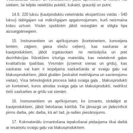
sietiem, lai telpās neiekļūtu putekļi, kukaiņi, grauzēji un putni;
14.8. 220 luksu (kautproduktu veterinārās ekspertīzes vietās - 540
luksu) dabīgajam vai mākslīgajam apgaismojumam, kurš neizmaina
krāsu uztveri. Visām spuldzēm jābūt nosegtām ar slēgta tipa
aizsargpārsegiem.
15. Instrumentiem un aprīkojumam (konteineriem, konveijera
lentēm, zāģiem, gaisa sliežu ceļiem), kas saskaras ar
kautproduktiem, jābūt izgatavotam no nerūsējoša un pret
dezinfekcijas līdzekļiem izturīga materiāla, kas neietekmē gaļas
kvalitatīvās īpašības. Virsmām (izņemot sienas un grīdu), kas
saskaras vai kam ir iespējama saskaršanās ar svaigu gaļu vai
blakusproduktiem, jābūt gludām (ieskaitot metinājuma un savienojumu
vietas). Visa tehnoloģiskā procesa laikā svaiga gaļa , blakusprodukti
un konteineri, kuros atrodas svaiga gaļa un blakusprodukti, nedrīkst
tieši saskarties ar grīdu vai sienām.
16. Instrumentiem un aprīkojumam, ko izmanto, strādājot ar
kautproduktiem, jābūt lietošanas kārtībā. Tie jāmazgā un jādezinficē
pirms darba, pēc darba, kā arī tad, ja radies piesārņojums.
17. Kokmateriālu izmantošana iepakošanai pieļaujama tikai darbā
ar iesaiņotu svaigu gaļu vai blakusproduktiem.