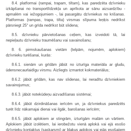
8.4. platformai (rampai, trapam, tiltam), kas paredzēta dzīvnieku
izkāpšanai no transportlīdzekļa un aprīkota ar sānu aizsardzību -
apmalēm vai iežogojumiem -, lai pasargātu dzīvniekus no krišanas.
Platformas (rampas, trapa, tilta) virsmas slīpuma leņķis nedrīkst
pārsniegt 25° un grīda nedrīkst būt slidena;
8.5. dzīvnieku pārvietošanas ceļiem, kas izveidoti tā, lai
nepieļautu dzīvnieku traumēšanu vai savainošanu;
8. 6. pirmskaušanas vietām (telpām, nojumēm, aplokiem)
dzīvnieku turēšanai, kurās:
8.6.1. sienām un grīdām jābūt no izturīga materiāla ar gludu,
ūdensnecaurlaidīgu virsmu. Aizliegts izmantot kokmateriālus;
8.6.2. jābūt grīdām, kas nav slidenas, lai neradītu dzīvniekiem
savainojumus;
8.6.3. jābūt notekūdeņu aizvadīšanas sistēmai;
8.6.4. jābūt dzirdināšanas ierīcēm un, ja dzīvniekus paredzēts
turēt līdz nākamajai dienai vai ilgāk, barošanas ierīcēm;
8.6.5. jābūt aplokiem ar stingrām, izturīgām malām un vārtiem.
Aplokiem jābūt izolētiem, lai ierobežotu vienā aplokā vai ejā esošo
dzīvnieku kontaktus (saskarsmi) ar blakus aplokos vai ejās esošajiem