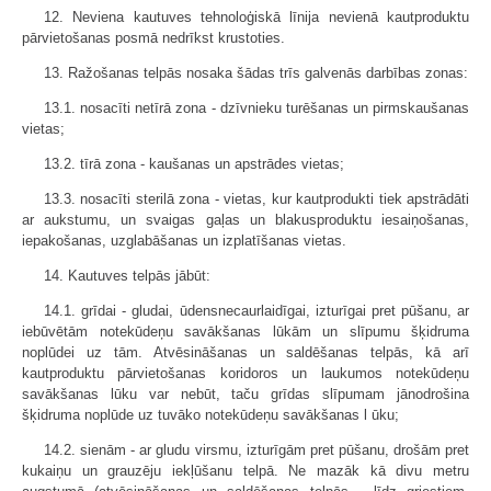
12. Neviena kautuves tehnoloģiskā līnija nevienā kautproduktu
pārvietošanas posmā nedrīkst krustoties.
13. Ražošanas telpās nosaka šādas trīs galvenās darbības zonas:
13.1. nosacīti netīrā zona - dzīvnieku turēšanas un pirmskaušanas
vietas;
13.2. tīrā zona - kaušanas un apstrādes vietas;
13.3. nosacīti sterilā zona - vietas, kur kautprodukti tiek apstrādāti
ar aukstumu, un svaigas gaļas un blakusproduktu iesaiņošanas,
iepakošanas, uzglabāšanas un izplatīšanas vietas.
14. Kautuves telpās jābūt:
14.1. grīdai - gludai, ūdensnecaurlaidīgai, izturīgai pret pūšanu, ar
iebūvētām notekūdeņu savākšanas lūkām un slīpumu šķidruma
noplūdei uz tām. Atvēsināšanas un saldēšanas telpās, kā arī
kautproduktu pārvietošanas koridoros un laukumos notekūdeņu
savākšanas lūku var nebūt, taču grīdas slīpumam jānodrošina
šķidruma noplūde uz tuvāko notekūdeņu savākšanas l ūku;
14.2. sienām - ar gludu virsmu, izturīgām pret pūšanu, drošām pret
kukaiņu un grauzēju iekļūšanu telpā. Ne mazāk kā divu metru