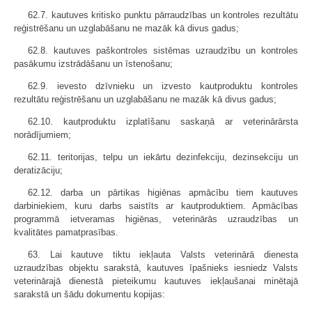
62.7. kautuves kritisko punktu pārraudzības un kontroles rezultātu
reģistrēšanu un uzglabāšanu ne mazāk kā divus gadus;
62.8. kautuves paškontroles sistēmas uzraudzību un kontroles
pasākumu izstrādāšanu un īstenošanu;
62.9. ievesto dzīvnieku un izvesto kautproduktu kontroles
rezultātu reģistrēšanu un uzglabāšanu ne mazāk kā divus gadus;
62.10. kautproduktu izplatīšanu saskaņā ar veterinārārsta
norādījumiem;
62.11. teritorijas, telpu un iekārtu dezinfekciju, dezinsekciju un
deratizāciju;
62.12. darba un pārtikas higiēnas apmācību tiem kautuves
darbiniekiem, kuru darbs saistīts ar kautproduktiem. Apmācības
programmā ietveramas higiēnas, veterinārās uzraudzības un
kvalitātes pamatprasības.
63. Lai kautuve tiktu iekļauta Valsts veterinārā dienesta
uzraudzības objektu sarakstā, kautuves īpašnieks iesniedz Valsts
veterinārajā dienestā pieteikumu kautuves iekļaušanai minētajā
sarakstā un šādu dokumentu kopijas: