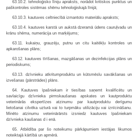
63.10.2. tehnoloģisko līniju apraksts, norādot kritiskos punktus un
paškontroles sistēmas shēmu tehnoloģiskajā līnijā;
63.10.3. kautuves celtniecībā izmantoto materiālu apraksts;
63.10.4. kautuves karstā un aukstā dzeramā ūdens cauruļvadu un
krānu shēma, numerācija un marķējums;
63.11. kukaiņu, grauzēju, putnu un citu kaitēkļu kontroles un
apkarošanas plāns;
63.12. kautuves tīrīšanas, mazgāšanas un dezinfekcijas plāns un
periodiskums;
63.13. dzīvnieku atkritumproduktu un kūtsmēslu savākšanas un
izvešanas (pārstrādes) plāns.
64. Kautuves īpašniekam ir tiesības saņemt kvalificētu un
savlaicīgu dzīvnieka pirmskaušanas apskates un kautproduktu
veterinārās ekspertīzes atzinumu par kautproduktu derīgumu
lietošanai cilvēka uzturā vai to turpmāku utilizāciju vai iznīcināšanu.
Minēto atzinumu veterinārārsts izsniedz kautuves īpašniekam
dzīvnieka kaušanas d i enā.
65. Atbildība par šo noteikumu pārkāpumiem iestājas likumos
noteiktajā kārtībā un apmērā.