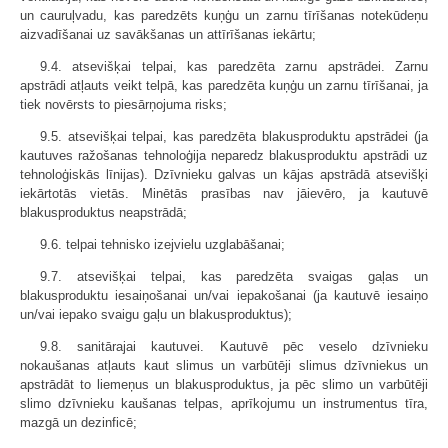
un cauruļvadu, kas paredzēts kuņģu un zarnu tīrīšanas notekūdeņu
aizvadīšanai uz savākšanas un attīrīšanas iekārtu;
9.4. atsevišķai telpai, kas paredzēta zarnu apstrādei. Zarnu
apstrādi atļauts veikt telpā, kas paredzēta kuņģu un zarnu tīrīšanai, ja
tiek novērsts to piesārņojuma risks;
9.5. atsevišķai telpai, kas paredzēta blakusproduktu apstrādei (ja
kautuves ražošanas tehnoloģija neparedz blakusproduktu apstrādi uz
tehnoloģiskās līnijas). Dzīvnieku galvas un kājas apstrādā atsevišķi
iekārtotās vietās. Minētās prasības nav jāievēro, ja kautuvē
blakusproduktus neapstrādā;
9.6. telpai tehnisko izejvielu uzglabāšanai;
9.7. atsevišķai telpai, kas paredzēta svaigas gaļas un
blakusproduktu iesaiņošanai un/vai iepakošanai (ja kautuvē iesaiņo
un/vai iepako svaigu gaļu un blakusproduktus);
9.8. sanitārajai kautuvei. Kautuvē pēc veselo dzīvnieku
nokaušanas atļauts kaut slimus un varbūtēji slimus dzīvniekus un
apstrādāt to liemeņus un blakusproduktus, ja pēc slimo un varbūtēji
slimo dzīvnieku kaušanas telpas, aprīkojumu un instrumentus tīra,
mazgā un dezinficē;