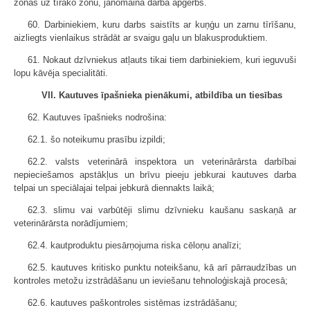
zonas uz tīrāko zonu, jānomaina darba apģērbs.
60. Darbiniekiem, kuru darbs saistīts ar kuņģu un zarnu tīrīšanu,
aizliegts vienlaikus strādāt ar svaigu gaļu un blakusproduktiem.
61. Nokaut dzīvniekus atļauts tikai tiem darbiniekiem, kuri ieguvuši
lopu kāvēja specialitāti.
VII. Kautuves īpašnieka pienākumi, atbildība un tiesības
62. Kautuves īpašnieks nodrošina:
62.1. šo noteikumu prasību izpildi;
62.2. valsts veterinārā inspektora un veterinārārsta darbībai
nepieciešamos apstākļus un brīvu pieeju jebkurai kautuves darba
telpai un speciālajai telpai jebkurā diennakts laikā;
62.3. slimu vai varbūtēji slimu dzīvnieku kaušanu saskaņā ar
veterinārārsta norādījumiem;
62.4. kautproduktu piesārņojuma riska cēloņu analīzi;
62.5. kautuves kritisko punktu noteikšanu, kā arī pārraudzības un
kontroles metožu izstrādāšanu un ieviešanu tehnoloģiskajā procesā;
62.6. kautuves paškontroles sistēmas izstrādāšanu;