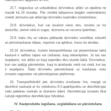
23.7. nogurušus un uzbudinātus dzīvniekus atšķir un atpūtina ne
mazāk kā 24 stundas. Pēc minētā laikposma beigām veterinārārsts
sniedz atzinumu par attiecīgo dzīvnieku turpmāko izmantošanu;
23.8. dzīvniekus, kuri var ievainot viens otru, novieto un tur
atsevišķi, ņemot vērā to sugas, dzimuma un vecuma īpatnības;
23.9. katru rītu un vakaru pārbauda dzīvnieku veselības stāvokli
un pirmskaušanas telpas, nojumes vai aplokus, kuros tie atrodas;
23.10. dzīvniekus, kuriem transportēšanas vai pieņemšanas laikā
kautuvē ir radītas sāpes vai ciešanas, kauj nekavējoties. Ja tas nav
iespējams, tos atšķir un kauj turpmāko divu stundu laikā. Dzīvniekus,
kuri nav spējīgi pārvietoties, kauj to atrašanās vietā vai vietā, kur tas
ir iespējams. Šādu dzīvnieku pārvietošanai uz kaušanas vietu
izmanto vagonetes vai pārvietojamas platformas.
24. Transportlīdzekli pēc dzīvnieku izvešanas tīra, mazgā un
dezinficē saskaņā ar šo noteikumu 8.3.apakšpunktu un dezinfekcijas
vielu paliekas noskalo ar dzeramo ūdeni. Dezinfekcijai izmanto tikai
Latvijā reģistrētus dezinfekcijas līdzekļus.
IV. Kautproduktu iegūšana, uzglabāšana un pārvietošana