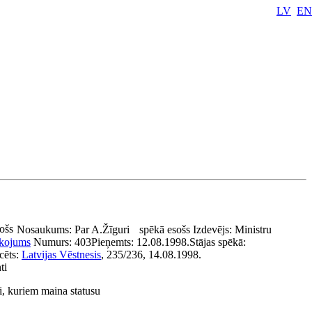
LV
EN
e
ošs
Nosaukums:
Par A.Žīguri
spēkā esošs
Izdevējs:
Ministru
īkojums
Numurs:
403
Pieņemts:
12.08.1998.
Stājas spēkā:
cēts:
Latvijas Vēstnesis
, 235/236, 14.08.1998.
ti
i, kuriem maina statusu