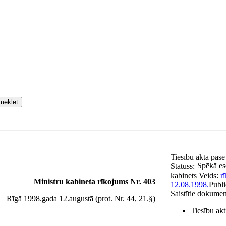
meklēt
Tiesību akta pas
Spēkā es
Statuss:
kabinets
Veids:
r
Ministru kabineta rīkojums Nr. 403
12.08.1998.
Publi
Saistītie dokumen
Rīgā 1998.gada 12.augustā (prot. Nr. 44, 21.§)
Tiesību akt