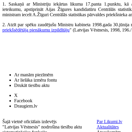
1. Saskaņā ar Ministriju iekārtas likuma 17.panta 1.punktu, kā a
ieteikumu, apstiprināt Aijas Žīgures kandidatūru Centrālās statis
ministram iecelt A.Žīguri Centrālās statistikas pārvaldes priekšnieka a
2. Atzīt par spēku zaudējušu Ministru kabineta 1998.gada 30.jūnija
priekšsēdētāja pienākumu izpildītāju
" (Latvijas Vēstnesis, 1998, 196./
Ar manām piezīmēm
Ar lielāka izmēra fontu
Drukāt tiesību aktu
X
Facebook
Draugiem.lv
Šajā vietnē oficiālais izdevējs
Par Likumi.lv
"Latvijas Vēstnesis" nodrošina tiesību aktu
Aktualitātes