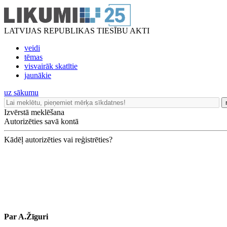
LATVIJAS REPUBLIKAS TIESĪBU AKTI
veidi
tēmas
visvairāk skatītie
jaunākie
uz sākumu
Izvērstā meklēšana
Autorizēties savā kontā
Kādēļ autorizēties vai reģistrēties?
Par A.Žīguri