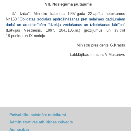
VII. Noslēguma jautājums
37. Izdarīt Ministru kabineta 1997.gada 22.aprīļa noteikumos
Nr.150 "
Obligātās sociālās apdrošināšanas pret nelaimes gadījumiem
darbā un arodslimībām līdzekļu veidošanas un izlietošanas kārtība
"
(Latvijas Vēstnesis, 1997, 104./105.nr.) grozījumus un svītrot
16.punktu un IX nodaļu.
Ministru prezidents G.Krasts
Labklājības ministrs V.Makarovs
Pašvaldību saistošie noteikumi
Administratīvās atbildības ceļvedis
Apmācības