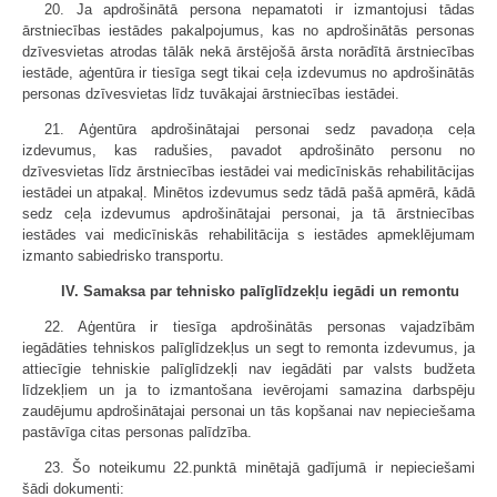
20. Ja apdrošinātā persona nepamatoti ir izmantojusi tādas
ārstniecības iestādes pakalpojumus, kas no apdrošinātās personas
dzīvesvietas atrodas tālāk nekā ārstējošā ārsta norādītā ārstniecības
iestāde, aģentūra ir tiesīga segt tikai ceļa izdevumus no apdrošinātās
personas dzīvesvietas līdz tuvākajai ārstniecības iestādei.
21. Aģentūra apdrošinātajai personai sedz pavadoņa ceļa
izdevumus, kas radušies, pavadot apdrošināto personu no
dzīvesvietas līdz ārstniecības iestādei vai medicīniskās rehabilitācijas
iestādei un atpakaļ. Minētos izdevumus sedz tādā pašā apmērā, kādā
sedz ceļa izdevumus apdrošinātajai personai, ja tā ārstniecības
iestādes vai medicīniskās rehabilitācija s iestādes apmeklējumam
izmanto sabiedrisko transportu.
IV. Samaksa par tehnisko palīglīdzekļu iegādi un remontu
22. Aģentūra ir tiesīga apdrošinātās personas vajadzībām
iegādāties tehniskos palīglīdzekļus un segt to remonta izdevumus, ja
attiecīgie tehniskie palīglīdzekļi nav iegādāti par valsts budžeta
līdzekļiem un ja to izmantošana ievērojami samazina darbspēju
zaudējumu apdrošinātajai personai un tās kopšanai nav nepieciešama
pastāvīga citas personas palīdzība.
23. Šo noteikumu 22.punktā minētajā gadījumā ir nepieciešami
šādi dokumenti: