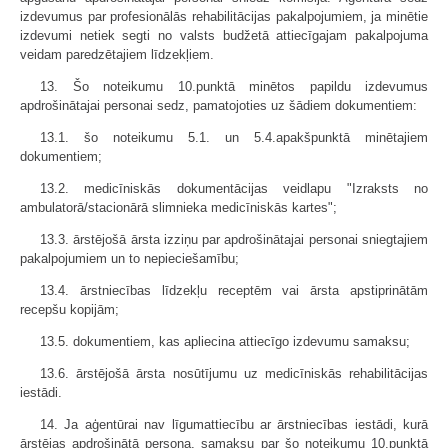
izdevumus par profesionālās rehabilitācijas pakalpojumiem, ja minētie
izdevumi netiek segti no valsts budžetā attiecīgajam pakalpojuma
veidam paredzētajiem līdzekļiem.
13. Šo noteikumu 10.punktā minētos papildu izdevumus
apdrošinātajai personai sedz, pamatojoties uz šādiem dokumentiem:
13.1. šo noteikumu 5.1. un 5.4.apakšpunktā minētajiem
dokumentiem;
13.2. medicīniskās dokumentācijas veidlapu "Izraksts no
ambulatorā/stacionārā slimnieka medicīniskās kartes";
13.3. ārstējošā ārsta izziņu par apdrošinātajai personai sniegtajiem
pakalpojumiem un to nepieciešamību;
13.4. ārstniecības līdzekļu receptēm vai ārsta apstiprinātām
recepšu kopijām;
13.5. dokumentiem, kas apliecina attiecīgo izdevumu samaksu;
13.6. ārstējošā ārsta nosūtījumu uz medicīniskās rehabilitācijas
iestādi.
14. Ja aģentūrai nav līgumattiecību ar ārstniecības iestādi, kurā
ārstējas apdrošinātā persona, samaksu par šo noteikumu 10.punktā