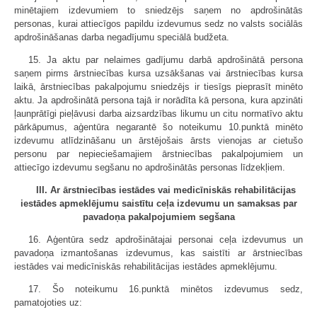
minētajiem izdevumiem to sniedzējs saņem no apdrošinātās
personas, kurai attiecīgos papildu izdevumus sedz no valsts sociālās
apdrošināšanas darba negadījumu speciālā budžeta.
15. Ja aktu par nelaimes gadījumu darbā apdrošinātā persona
saņem pirms ārstniecības kursa uzsākšanas vai ārstniecības kursa
laikā, ārstniecības pakalpojumu sniedzējs ir tiesīgs pieprasīt minēto
aktu. Ja apdrošinātā persona tajā ir norādīta kā persona, kura apzināti
ļaunprātīgi pieļāvusi darba aizsardzības likumu un citu normatīvo aktu
pārkāpumus, aģentūra negarantē šo noteikumu 10.punktā minēto
izdevumu atlīdzināšanu un ārstējošais ārsts vienojas ar cietušo
personu par nepieciešamajiem ārstniecības pakalpojumiem un
attiecīgo izdevumu segšanu no apdrošinātās personas līdzekļiem.
III. Ar ārstniecības iestādes vai medicīniskās rehabilitācijas
iestādes apmeklējumu saistītu ceļa izdevumu un samaksas par
pavadoņa pakalpojumiem segšana
16. Aģentūra sedz apdrošinātajai personai ceļa izdevumus un
pavadoņa izmantošanas izdevumus, kas saistīti ar ārstniecības
iestādes vai medicīniskās rehabilitācijas iestādes apmeklējumu.
17. Šo noteikumu 16.punktā minētos izdevumus sedz,
pamatojoties uz: