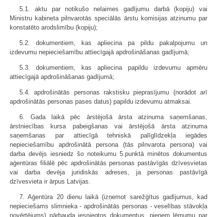
5.1. aktu par notikušo nelaimes gadījumu darbā (kopiju) vai
Ministru kabineta pilnvarotās speciālās ārstu komisijas atzinumu par
konstatēto arodslimību (kopiju);
5.2. dokumentiem, kas apliecina pa pildu pakalpojumu un
izdevumu nepieciešamību attiecīgajā apdrošināšanas gadījumā;
5.3. dokumentiem, kas apliecina papildu izdevumu apmēru
attiecīgajā apdrošināšanas gadījumā;
5.4. apdrošinātās personas rakstisku pieprasījumu (norādot arī
apdrošinātās personas pases datus) papildu izdevumu atmaksai.
6. Gada laikā pēc ārstējošā ārsta atzinuma saņemšanas,
ārstniecības kursa pabeigšanas vai ārstējošā ārsta atzinuma
saņemšanas par attiecīgā tehniskā palīglīdzekļa iegādes
nepieciešamību apdrošinātā persona (tās pilnvarota persona) vai
darba devējs iesniedz šo noteikumu 5.punktā minētos dokumentus
aģentūras filiālē pēc apdrošinātās personas pastāvīgās dzīvesvietas
vai darba devēja juridiskās adreses, ja personas pastāvīgā
dzīvesvieta ir ārpus Latvijas.
7. Aģentūra 20 dienu laikā (izņemot sarežģītus gadījumus, kad
nepieciešams slimnieka - apdrošinātās personas - veselības stāvokļa
novērtējums) pārbauda iesniegtos dokumentus, pieņem lēmumu par