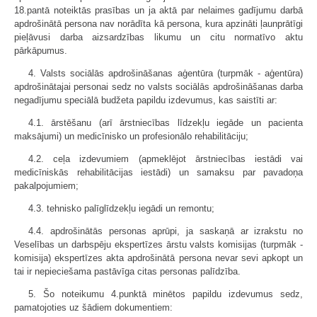
18.pantā noteiktās prasības un ja aktā par nelaimes gadījumu darbā
apdrošinātā persona nav norādīta kā persona, kura apzināti ļaunprātīgi
pieļāvusi darba aizsardzības likumu un citu normatīvo aktu
pārkāpumus.
4. Valsts sociālās apdrošināšanas aģentūra (turpmāk - aģentūra)
apdrošinātajai personai sedz no valsts sociālās apdrošināšanas darba
negadījumu speciālā budžeta papildu izdevumus, kas saistīti ar:
4.1. ārstēšanu (arī ārstniecības līdzekļu iegāde un pacienta
maksājumi) un medicīnisko un profesionālo rehabilitāciju;
4.2. ceļa izdevumiem (apmeklējot ārstniecības iestādi vai
medicīniskās rehabilitācijas iestādi) un samaksu par pavadoņa
pakalpojumiem;
4.3. tehnisko palīglīdzekļu iegādi un remontu;
4.4. apdrošinātās personas aprūpi, ja saskaņā ar izrakstu no
Veselības un darbspēju ekspertīzes ārstu valsts komisijas (turpmāk -
komisija) ekspertīzes akta apdrošinātā persona nevar sevi apkopt un
tai ir nepieciešama pastāvīga citas personas palīdzība.
5. Šo noteikumu 4.punktā minētos papildu izdevumus sedz,
pamatojoties uz šādiem dokumentiem: