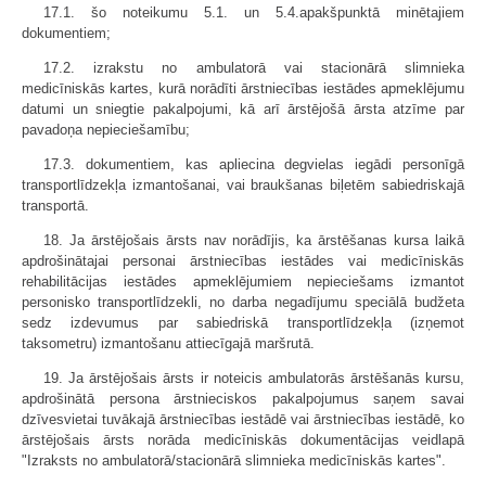
17.1. šo noteikumu 5.1. un 5.4.apakšpunktā minētajiem
dokumentiem;
17.2. izrakstu no ambulatorā vai stacionārā slimnieka
medicīniskās kartes, kurā norādīti ārstniecības iestādes apmeklējumu
datumi un sniegtie pakalpojumi, kā arī ārstējošā ārsta atzīme par
pavadoņa nepieciešamību;
17.3. dokumentiem, kas apliecina degvielas iegādi personīgā
transportlīdzekļa izmantošanai, vai braukšanas biļetēm sabiedriskajā
transportā.
18. Ja ārstējošais ārsts nav norādījis, ka ārstēšanas kursa laikā
apdrošinātajai personai ārstniecības iestādes vai medicīniskās
rehabilitācijas iestādes apmeklējumiem nepieciešams izmantot
personisko transportlīdzekli, no darba negadījumu speciālā budžeta
sedz izdevumus par sabiedriskā transportlīdzekļa (izņemot
taksometru) izmantošanu attiecīgajā maršrutā.
19. Ja ārstējošais ārsts ir noteicis ambulatorās ārstēšanās kursu,
apdrošinātā persona ārstnieciskos pakalpojumus saņem savai
dzīvesvietai tuvākajā ārstniecības iestādē vai ārstniecības iestādē, ko
ārstējošais ārsts norāda medicīniskās dokumentācijas veidlapā
"Izraksts no ambulatorā/stacionārā slimnieka medicīniskās kartes".