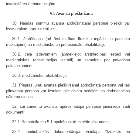
invaliditātes termiņa beigām.
VI. Avansa piešķiršana
30. Naudas summu avansā apdrošinātajai personai piešķir par
izdevumiem, kas saistīti ar:
30.1. ārstēšanos (arī ārstniecības līdzekļu iegāde un pacienta
maksājumi) un medicīnisko un profesionālo rehabilitāciju;
30.2. ceļa izdevumiem (apmeklējot ārstniecības iestādi vai
medicīniskās rehabilitācijas iestādi) un samaksu par pavadoņa
pakalpojumiem;
30.3. medicīnisko rehabilitāciju;
31. Pieprasījumu avansa piešķiršanai apdrošinātā persona vai tās
pilnvarota persona var iesniegt pēc divām nedēļām no darbnespējas
sākuma dienas.
32. Lai saņemtu avansu, apdrošinātajai personai jāiesniedz šādi
dokumenti:
32.1. šo noteikumu 5.1.apakšpunktā minētie dokumenti;
32.2. medicīniskās dokumentācijas veidlapa "Izraksts no