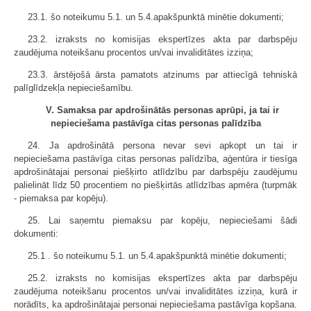
23.1. šo noteikumu 5.1. un 5.4.apakšpunktā minētie dokumenti;
23.2. izraksts no komisijas ekspertīzes akta par darbspēju
zaudējuma noteikšanu procentos un/vai invaliditātes izziņa;
23.3. ārstējošā ārsta pamatots atzinums par attiecīgā tehniskā
palīglīdzekļa nepieciešamību.
V. Samaksa par apdrošinātās personas aprūpi, ja tai ir
nepieciešama pastāvīga citas personas palīdzība
24. Ja apdrošinātā persona nevar sevi apkopt un tai ir
nepieciešama pastāvīga citas personas palīdzība, aģentūra ir tiesīga
apdrošinātajai personai piešķirto atlīdzību par darbspēju zaudējumu
palielināt līdz 50 procentiem no piešķirtās atlīdzības apmēra (turpmāk
- piemaksa par kopēju).
25. Lai saņemtu piemaksu par kopēju, nepieciešami šādi
dokumenti:
25.1 . šo noteikumu 5.1. un 5.4.apakšpunktā minētie dokumenti;
25.2. izraksts no komisijas ekspertīzes akta par darbspēju
zaudējuma noteikšanu procentos un/vai invaliditātes izziņa, kurā ir
norādīts, ka apdrošinātajai personai nepieciešama pastāvīga kopšana.