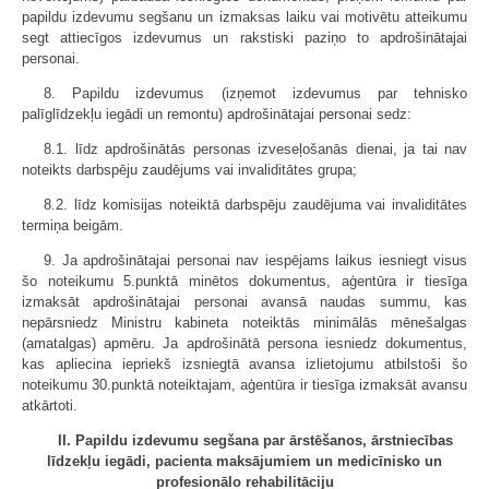
papildu izdevumu segšanu un izmaksas laiku vai motivētu atteikumu
segt attiecīgos izdevumus un rakstiski paziņo to apdrošinātajai
personai.
8. Papildu izdevumus (izņemot izdevumus par tehnisko
palīglīdzekļu iegādi un remontu) apdrošinātajai personai sedz:
8.1. līdz apdrošinātās personas izveseļošanās dienai, ja tai nav
noteikts darbspēju zaudējums vai invaliditātes grupa;
8.2. līdz komisijas noteiktā darbspēju zaudējuma vai invaliditātes
termiņa beigām.
9. Ja apdrošinātajai personai nav iespējams laikus iesniegt visus
šo noteikumu 5.punktā minētos dokumentus, aģentūra ir tiesīga
izmaksāt apdrošinātajai personai avansā naudas summu, kas
nepārsniedz Ministru kabineta noteiktās minimālās mēnešalgas
(amatalgas) apmēru. Ja apdrošinātā persona iesniedz dokumentus,
kas apliecina iepriekš izsniegtā avansa izlietojumu atbilstoši šo
noteikumu 30.punktā noteiktajam, aģentūra ir tiesīga izmaksāt avansu
atkārtoti.
II. Papildu izdevumu segšana par ārstēšanos, ārstniecības
līdzekļu iegādi, pacienta maksājumiem un medicīnisko un
profesionālo rehabilitāciju