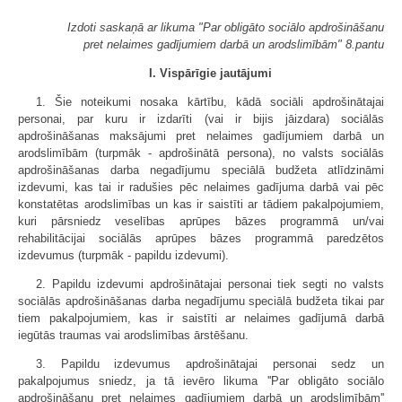
Izdoti saskaņā ar likuma "Par obligāto sociālo apdrošināšanu
pret nelaimes gadījumiem darbā un arodslimībām" 8.pantu
I. Vispārīgie jautājumi
1. Šie noteikumi nosaka kārtību, kādā sociāli apdrošinātajai
personai, par kuru ir izdarīti (vai ir bijis jāizdara) sociālās
apdrošināšanas maksājumi pret nelaimes gadījumiem darbā un
arodslimībām (turpmāk - apdrošinātā persona), no valsts sociālās
apdrošināšanas darba negadījumu speciālā budžeta atlīdzināmi
izdevumi, kas tai ir radušies pēc nelaimes gadījuma darbā vai pēc
konstatētas arodslimības un kas ir saistīti ar tādiem pakalpojumiem,
kuri pārsniedz veselības aprūpes bāzes programmā un/vai
rehabilitācijai sociālās aprūpes bāzes programmā paredzētos
izdevumus (turpmāk - papildu izdevumi).
2. Papildu izdevumi apdrošinātajai personai tiek segti no valsts
sociālās apdrošināšanas darba negadījumu speciālā budžeta tikai par
tiem pakalpojumiem, kas ir saistīti ar nelaimes gadījumā darbā
iegūtās traumas vai arodslimības ārstēšanu.
3. Papildu izdevumus apdrošinātajai personai sedz un
pakalpojumus sniedz, ja tā ievēro likuma ''Par obligāto sociālo
apdrošināšanu pret nelaimes gadījumiem darbā un arodslimībām''