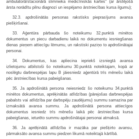
ambulatorā/stacionārā slimnieka medicīniskās kartes" (ar ārstējošā
ārsta norādītu pilnu diagnozi un iespējamo ārstniecības kursa ilgumu);
32.3. apdrošinātās personas rakstisks pieprasījums avansa
piešķiršanai.
33. Aģentūra pārbauda šo noteikumu 32.punktā minētos
dokumentus un piecu darbadienu laikā no dokumentu iesniegšanas
dienas pieņem attiecīgu lēmumu, un rakstiski paziņo to apdrošinātajai
personai.
34. Dokumentus, kas apliecina iepriekš izsniegtā avansa
izlietojumu atbilstoši šo noteikumu 30.punktā noteiktajam, kopā ar
noslēgtu darbnespējas lapu B jāiesniedz aģentūrā trīs mēnešu laikā
pēc ārstniecības kursa pabeigšanas.
35. Ja apdrošinātā persona neiesniedz šo noteikumu 34.punktā
minētos dokumentus, aprēķinātās atlīdzības (pārejošas darbnespējas
pabalsts vai atlīdzība par darbspēju zaudējumu) summu samazina par
izmaksātā avansa summu. Ja apdrošinātā persona attiecīgos
dokumentus iesniedz trīs mēnešu laikā pēc ārstniecības kursa
pabeigšanas, ieturēto summu apdrošinātajai personai atmaksā.
36. Ja aprēķinātā atlīdzība ir mazāka par piešķirto avansu,
pārmaksāto avansa summu piedzen likumā noteiktajā kārtībā.