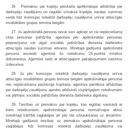
26 . Piemaksu par kopēju pieskaita aprēķinātajai atlīdzībai par
darbspēju zaudējumu un regulāri izmaksā kopējās naudas summas
veidā līdz komisijas noteiktā darbspēju zaudējuma un/vai attiecīgās
invaliditātes grupas termiņa beigām.
27. Ja apdrošinātā persona nevar sevi apkopt un tai nepieciešama
citas personas palīdzība, aģentūra pēc apdrošinātās personas
pieprasījuma var algot sociālās palīdzības dienesta darbinieku
attiecīgās naudas summas ietvaros. Minētajā gadījumā apdrošinātā
persona iesniedz aģentūrā šo noteikumu 25.punktā minētos
dokumentus. Aģentūra sedz ar attiecīgajiem pakalpojumiem saistītos
izdevumus.
28. Ja pēc komisijas noteiktā darbspēju zaudējuma un/vai
attiecīgās invaliditātes grupas termiņa beigām apdrošinātajai personai
nav nepieciešama pastāvīga kopšana, aģentūra pārrēķina atlīdzības
par darbspēju zaudējumu apmēru atbilstoši vispārīgajiem noteikumiem
vai pārtrauc sociālās palīdzības dienesta darbinieka algošanu.
29. Tiesības uz piemaksu par kopēju, kas iegūtas saskaņā ar
šiem noteikumiem, apdrošinātajai personai normatīvajos aktos
noteiktajā kārtībā saglabājas arī pēc tās izbraukšanas uz ārvalstīm.
Minētajā gadījumā tiesības uz piemaksu apdrošinātajai personai
saglabājas līdz komisijas noteiktā darbspēju zaudējuma vai