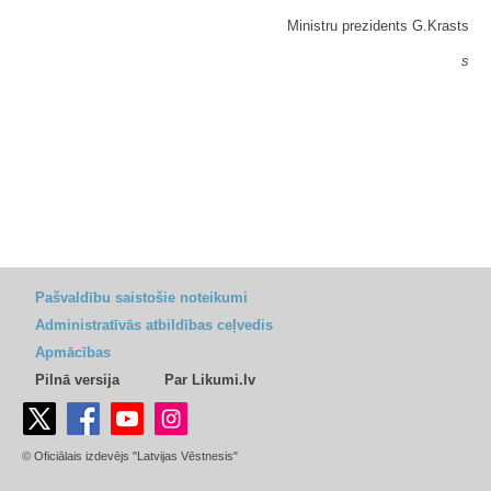
Ministru prezidents G.Krasts
s
Pašvaldību saistošie noteikumi
Administratīvās atbildības ceļvedis
Apmācības
Pilnā versija
Par Likumi.lv
© Oficiālais izdevējs "Latvijas Vēstnesis"