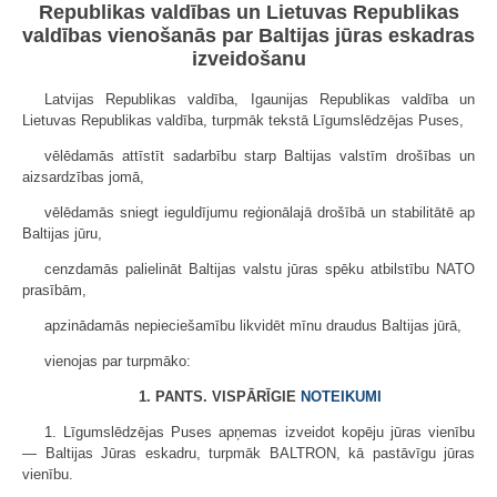
Republikas valdības un Lietuvas Republikas
valdības vienošanās par Baltijas jūras eskadras
izveidošanu
Latvijas Republikas valdība, Igaunijas Republikas valdība un
Lietuvas Republikas valdība, turpmāk tekstā Līgumslēdzējas Puses,
vēlēdamās attīstīt sadarbību starp Baltijas valstīm drošības un
aizsardzības jomā,
vēlēdamās sniegt ieguldījumu reģionālajā drošībā un stabilitātē ap
Baltijas jūru,
cenzdamās palielināt Baltijas valstu jūras spēku atbilstību NATO
prasībām,
apzinādamās nepieciešamību likvidēt mīnu draudus Baltijas jūrā,
vienojas par turpmāko:
1. PANTS. VISPĀRĪGIE
NOTEIKUMI
1. Līgumslēdzējas Puses apņemas izveidot kopēju jūras vienību
— Baltijas Jūras eskadru, turpmāk BALTRON, kā pastāvīgu jūras
vienību.