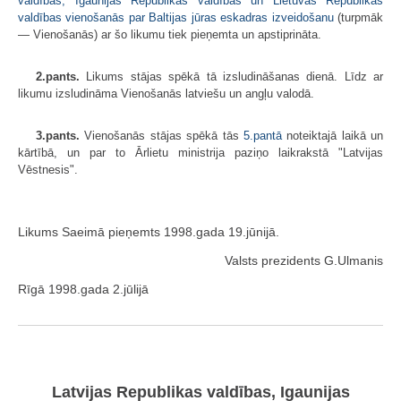
valdības, Igaunijas Republikas valdības un Lietuvas Republikas
valdības vienošanās par Baltijas jūras eskadras izveidošanu
(turpmāk
— Vienošanās) ar šo likumu tiek pieņemta un apstiprināta.
2.pants.
Likums stājas spēkā tā izsludināšanas dienā. Līdz ar
likumu izsludināma Vienošanās latviešu un angļu valodā.
3.pants.
Vienošanās stājas spēkā tās
5.pantā
noteiktajā laikā un
kārtībā, un par to Ārlietu ministrija paziņo laikrakstā "Latvijas
Vēstnesis".
Likums Saeimā pieņemts 1998.gada 19.jūnijā.
Valsts prezidents G.Ulmanis
Rīgā 1998.gada 2.jūlijā
Latvijas Republikas valdības, Igaunijas