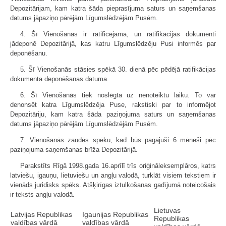
Depozitārijam, kam katra šāda pieprasījuma saturs un saņemšanas
datums jāpaziņo pārējām Līgumslēdzējām Pusēm.
4. Šī Vienošanās ir ratificējama, un ratifikācijas dokumenti
jādeponē Depozitārijā, kas katru Līgumslēdzēju Pusi informēs par
deponēšanu.
5. Šī Vienošanās stāsies spēkā 30. dienā pēc pēdējā ratifikācijas
dokumenta deponēšanas datuma.
6. Šī Vienošanās tiek noslēgta uz nenoteiktu laiku. To var
denonsēt katra Līgumslēdzēja Puse, rakstiski par to informējot
Depozitāriju, kam katra šāda paziņojuma saturs un saņemšanas
datums jāpaziņo pārējām Līgumslēdzējām Pusēm.
7. Vienošanās zaudēs spēku, kad būs pagājuši 6 mēneši pēc
paziņojuma saņemšanas brīža Depozitārijā.
Parakstīts Rīgā 1998.gada 16.aprīlī trīs oriģināleksemplāros, katrs
latviešu, igauņu, lietuviešu un angļu valodā, turklāt visiem tekstiem ir
vienāds juridisks spēks. Atšķirīgas iztulkošanas gadījumā noteicošais
ir teksts angļu valodā.
Lietuvas
Latvijas Republikas
Igaunijas Republikas
Republikas
valdības vārdā
valdības vārdā