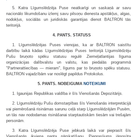
5. Katra Līgumslēdzēja Puse neatkarīgi un saskaņā ar savu
nacionālo likumdošanu izlemj savu pilsoņu dienesta apstākļus, algas,
nodokļus, sociālās un juridiskās garantijas dienot BALTRON tās
teritorijā.
4. PANTS. STATUSS
1. Līgumslēdzējas Puses vienojas, ka ar BALTRON saistītu
darbību laikā kādas Līgumslēdzējas Puses teritorijā Līgumslēdzēju
Pušu bruņoto spēku statusu regulē Ziemeļatlantijas līguma
organizācijas dalībvalstu un valstu, kas piedalās programmā
"Partnerattiecības — mieram", līgums par to bruņoto spēku statusu.
BALTRON vajadzībām var noslēgt papildus Protokolus.
5. PANTS. NOBEIGUMA
NOTEIKUMI
1. Igaunijas Republikas valdība ir šīs Vienošanās Depozitārijs.
2. Līgumslēdzēju Pušu domstarpības šīs Vienošanās interpretācijā
vai piemērošanā risināmas sarunu ceļā starp Līgumslēdzējām Pusēm,
un tās nav nododamas risināšanai starptautiskām tiesām vai trešajām
personām.
3. Katra Līgumslēdzēja Puse jebkurā laikā var pieprasīt šīs
Vienošanās ikviena panta pārskatīšanu. Pieprasījums jānosūta