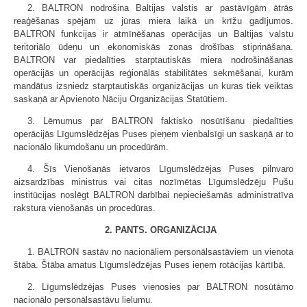
2. BALTRON nodrošina Baltijas valstis ar pastāvīgām ātrās
reaģēšanas spējām uz jūras miera laikā un krīžu gadījumos.
BALTRON funkcijas ir atmīnēšanas operācijas un Baltijas valstu
teritoriālo ūdeņu un ekonomiskās zonas drošības stiprināšana.
BALTRON var piedalīties starptautiskās miera nodrošināšanas
operācijās un operācijās reģionālās stabilitātes sekmēšanai, kurām
mandātus izsniedz starptautiskās organizācijas un kuras tiek veiktas
saskaņā ar Apvienoto Nāciju Organizācijas Statūtiem.
3. Lēmumus par BALTRON faktisko nosūtīšanu piedalīties
operācijās Līgumslēdzējas Puses pieņem vienbalsīgi un saskaņā ar to
nacionālo likumdošanu un procedūrām.
4. Šīs Vienošanās ietvaros Līgumslēdzējas Puses pilnvaro
aizsardzības ministrus vai citas nozīmētas Līgumslēdzēju Pušu
institūcijas noslēgt BALTRON darbībai nepieciešamās administratīva
rakstura vienošanās un procedūras.
2. PANTS. ORGANIZĀCIJA
1. BALTRON sastāv no nacionāliem personālsastāviem un vienota
štāba. Štāba amatus Līgumslēdzējas Puses ieņem rotācijas kārtībā.
2. Līgumslēdzējas Puses vienosies par BALTRON nosūtāmo
nacionālo personālsastāvu lielumu.