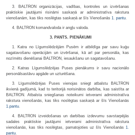
3. BALTRON organizācijas, vadības, kontroles un izvēršanas
praktiskie jautājumi risināmi saskaņā ar administratīva rakstura
vienošanām, kas tiks noslēgtas saskaņā ar šīs Vienošanās
1. pantu
.
4. BALTRON komandvaloda ir angļu valoda.
3. PANTS. PIENĀKUMI
1. Katra no Līgumslēdzējām Pusēm ir atbildīga par savu kuģu
sagatavošanu operācijām un izvēršanai, kā arī par personāla, kas
nozīmēts dienēšanai BALTRON, iesaukšanu un sagatavošanu.
2. Katras Līgumslēdzējas Puses pienākums ir savu nacionālo
personālsastāvu apgāde un uzturēšana.
3. Līgumslēdzējas Puses vienojas sniegt atbalstu BALTRON
ikvienā gadījumā, kad to teritorijā norisinātos darbība, kas saistīta ar
BALTRON. Atbalsta sniegšanas noteikumi ietverami administratīva
rakstura vienošanās, kas tiks noslēgtas saskaņā ar šīs Vienošanās
1.pantu
.
4. BALTRON izveidošanas un darbības izdevumu savstarpējās
sadales praktiskie jautājumi ietverami administratīva rakstura
vienošanās, kas tiks noslēgtas, pamatojoties uz šīs Vienošanās
1.
pantu
.