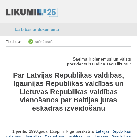
Darbības ar dokumentu
Tiesību akts:
spēkā esošs
Saeima ir pieņēmusi un Valsts
prezidents izsludina šādu likumu:
Par Latvijas Republikas valdības,
Igaunijas Republikas valdības un
Lietuvas Republikas valdības
vienošanos par Baltijas jūras
eskadras izveidošanu
1.pants.
1998.gada 16.aprīlī Rīgā parakstītā
Latvijas Republikas