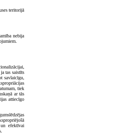
es teritorijā
šamība nebija
žojumiem.
nalizācijai,
a tas saistīts
t savlaicīgu,
spropriācijas
datumam, tiek
askaņā ar tās
jas attiecīgo
īgumslēdzējas
spropriējošā
un efektīvai
s.