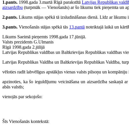
1.pants.
1998.gada 3.martā Rīgā parakstītā
Latvijas Republikas valdī
aizsardzību
(turpmāk — Vienošanās) ar šo likumu tiek pieņemta un aps
2.pants.
Likums stājas spēkā tā izsludināšanas dienā. Līdz ar likumu 
3.pants.
Vienošanās stājas spēkā tās
13.pantā
noteiktajā laikā un kārtī
Likums Saeimā pieņemts 1998.gada 17.jūnijā.
Valsts prezidents G.Ulmanis
Rīgā 1998.gada 2.jūlijā
Latvijas Republikas valdības un Baltkrievijas Republikas valdības vi
Latvijas Republikas Valdība un Baltkrievijas Republikas Valdība, t
vēloties radīt labvēlīgus apstākļus vienas valsts pilsoņu un kompāniju ie
apzinoties, ka šo ieguldījumu veicināšana un aizsardzība saskaņā ar 
abās valstīs;
vienojās par sekojošo:
Šīs Vienošanās kontekstā: