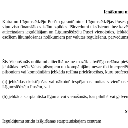
Ienākumu un
Katra no Līgumslēdzēju Pusēm garantē otras Līgumslēdzējas Puses 
viņu visu finansiālo saistību izpildes. Pārvedumi tiks īstenoti bez kavē
attiecīgajam ieguldītājam un Līgumslēdzēju Pusei vienojoties, jebkādā
esošiem likumdošanas nolikumiem par valūtas regulēšanu, pārvedums 
Šīs Vienošanās nolikumi attiecībā uz ne mazāk labvēlīga režīma pie
jebkādas trešās Valsts pilsoņiem un kompānijām, nevar tikt interpret
pilsoņiem vai kompānijām jebkāda režīma priekšrocības, kuru preferenc
(a) jebkādas eksistējošas vai nākotnē iespējamas muitas savienības v
Līgumslēdzēju Pusēm, vai
(b) jebkāda starptautiska līguma vai vienošanās, kas pilnībā vai galve
S
Ieguldījumu strīdu izšķiršanas starptautiskajam centram