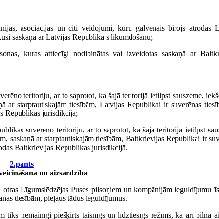
nijas, asociācijas un citi veidojumi, kuru galvenais birojs atrodas L
ikusi saskaņā ar Latvijas Republika s likumdošanu;
rsonas, kuras attiecīgi nodibinātas vai izveidotas saskaņā ar Baltkr
rēno teritoriju, ar to saprotot, ka šajā teritorijā ietilpst sauszeme, iekš
aņā ar starptautiskajām tiesībām, Latvijas Republikai ir suverēnas tiesī
s Republikas jurisdikcijā;
ublikas suverēno teritoriju, ar to saprotot, ka šajā teritorijā ietilpst sa
kurām, saskaņā ar starptautiskajām tiesībām, Baltkrievijas Republikai ir su
rodas Baltkrievijas Republikas jurisdikcijā.
2.pants
veicināšana un aizsardzība
us otras Līgumslēdzējas Puses pilsoņiem un kompānijām ieguldījumu īs
šanas tiesībām, pieļaus tādus ieguldījumus.
iks nemainīgi piešķirts taisnīgs un līdztiesīgs režīms, kā arī pilna a