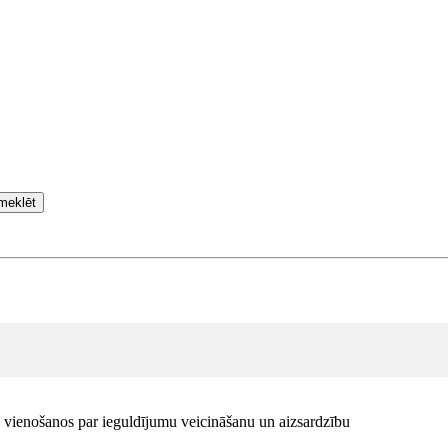
meklēt
s vienošanos par ieguldījumu veicināšanu un aizsardzību