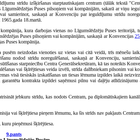
ījumu strīdu izšķiršanas starptautiskajam centram (tālāk tekstā "Cen
ras Līgumslēdzējas Puses pilsoņiem vai kompānijām, sakarā ar viņu iegu
ot vai samierinot, saskaņā ar Konvenciju par ieguldījumu strīdu noreg
nā 1965.gada 18.martā.
kompānija, kura darbojas vienas no Līgumslēdzēju Puses teritorijā, tur
gumslēdzējas Puses pilsoņiem vai kompānijām, saskaņā ar Konvencijas
25
ējas Puses kompānija.
 pusēm neizdodas vienoties uz vietas vai citā veidā, trīs mēnešu lai
rišanu nodod strīdu noregulēšanai, saskaņā ar Konvenciju, samierin
s nosūtīšanas starpniecību Centra Ģenerālsekretāram, kā tas noteikts Konv
šanas vai šķīrējtiesas veida izvēli, strīda dalībniekam pilsonim vai ko
emas visā tiesiskās izskatīšanas un tiesas lēmuma izpildes laikā neizvirz
a garantēta kontrakta izpildei saņēmusi pilnu vai daļēju atlīdzinājumu a
isināt jebkuru strīdu, kas nodots Centram, pa diplomātiskajiem kanā
isija vai šķīrējtiesa pieņem lēmumu, ka šis strīds nav pakļauts Centram
 kuru pieņēmusi šķīrējtiesa.
9.pants
arp Līgumslēdzēju Pusēm