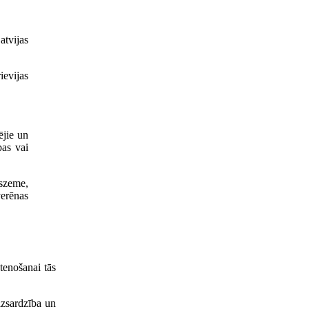
atvijas
ievijas
ējie un
bas vai
uszeme,
verēnas
tenošanai tās
izsardzība un