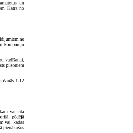
pamatotus un
iem. Katra no
uldījumiem ne
un kompāniju
mu vadīšanai,
sts pilsoņiem
enošanās 1-12
kara vai cita
orijā, pēdējā
m vai, kādas
rā pienākošos