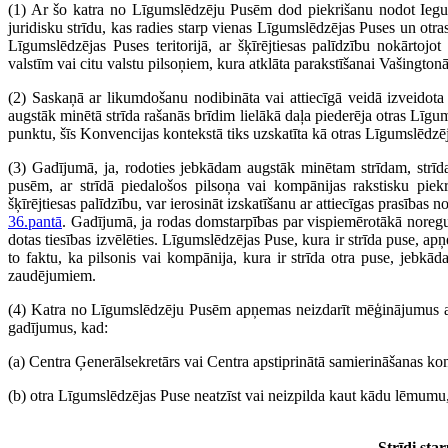
(1) Ar šo katra no Līgumslēdzēju Pusēm dod piekrišanu nodot Ieguld
juridisku strīdu, kas radies starp vienas Līgumslēdzējas Puses un ot
Līgumslēdzējas Puses teritorijā, ar šķīrējtiesas palīdzību nokārtoj
valstīm vai citu valstu pilsoņiem, kura atklāta parakstīšanai Vašingto
(2) Saskaņā ar likumdošanu nodibināta vai attiecīgā veidā izveidota 
augstāk minētā strīda rašanās brīdim lielākā daļa piederēja otras Lī
punktu, šīs Konvencijas kontekstā tiks uzskatīta kā otras Līgumslēdz
(3) Gadījumā, ja, rodoties jebkādam augstāk minētam strīdam, strīda
pusēm, ar strīdā piedalošos pilsoņa vai kompānijas rakstisku piek
šķīrējtiesas palīdzību, var ierosināt izskatīšanu ar attiecīgas prasība
36.pantā
. Gadījumā, ja rodas domstarpības par vispiemērotākā noregulē
dotas tiesības izvēlēties. Līgumslēdzējas Puse, kura ir strīda puse, apņ
to faktu, ka pilsonis vai kompānija, kura ir strīda otra puse, jebkād
zaudējumiem.
(4) Katra no Līgumslēdzēju Pusēm apņemas neizdarīt mēģinājumus atr
gadījumus, kad:
(a) Centra Ģenerālsekretārs vai Centra apstiprinātā samierināšanas kom
(b) otra Līgumslēdzējas Puse neatzīst vai neizpilda kaut kādu lēmumu,
Strīdi st