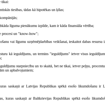
 tikai:
iskās tiesības, tādas kā hipotēkas un ķīlas;
a kompānijās;
 jebkāda līguma pienākumu izpilde, kam ir kāda finansiāla vērtība;
kie procesi un "know-how";
mdošanu vai līgumu uzņēmējdarbības veikšanai, ieskaitot dabas resursu i
sturu kā ieguldījums, un termins "ieguldījums" ietver visus ieguldījum
s;
ldījumu starpniecību un to skaitā, bet ne tikai, ietver peļņu, procent
ībām un apbalvojumiem;
, kuras saskaņā ar Latvijas Republikas spēkā esošo likumdošanu ir L
sonas, kuras saskaņā ar Baltkrievijas Republikas spēkā esošo likumdo