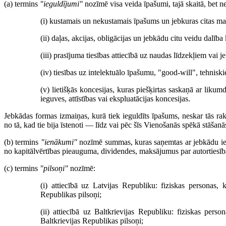
(a) termins
"ieguldījumi"
nozīmē visa veida īpašumi, tajā skaitā, bet ne
(i) kustamais un nekustamais īpašums un jebkuras citas mant
(ii) daļas, akcijas, obligācijas un jebkādu citu veidu dalīb
(iii) prasījuma tiesības attiecībā uz naudas līdzekļiem vai
(iv) tiesības uz intelektuālo īpašumu, "good-will", tehnis
(v) lietišķās koncesijas, kuras piešķirtas saskaņā ar liku
ieguves, attīstības vai ekspluatācijas koncesijas.
Jebkādas formas izmaiņas, kurā tiek ieguldīts īpašums, neskar tās rak
no tā, kad tie bija īstenoti — līdz vai pēc šīs Vienošanās spēkā stāšanā
(b) termins
"ienākumi"
nozīmē summas, kuras saņemtas ar jebkādu iegu
no kapitālvērtības pieauguma, dividendes, maksājumus par autorties
(c) termins
"pilsoņi"
nozīmē:
(i) attiecībā uz Latvijas Republiku: fiziskas personas
Republikas pilsoņi;
(ii) attiecībā uz Baltkrievijas Republiku: fiziskas per
Baltkrievijas Republikas pilsoņi;