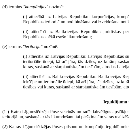
(d) termins
"kompānijas"
nozīmē:
(i) attiecībā uz Latvijas Republiku: korporācijas, kompā
Republikas teritorijā un nodibināšana vai izveidošana not
(ii) attiecībā uz Baltkrievijas Republiku: juridiskas pe
Republikas spēkā esošo likumdošanu;
(e) termins
"teritorija"
nozīmē:
(i) attiecībā uz Latvijas Republiku: Latvijas Republikas suve
teritoriālie ūdeņi, kā arī jūra, tās dzīles, uz kurām, sask
kuras, saskaņā ar starptautiskajām tiesībām, atrodas Latvija
(ii) attiecībā uz Baltkrievijas Republiku: Baltkrievijas Rep
iekšējie un teritoriālie ūdeņi, kā arī jūra, tās dzīles, uz 
tiesības vai kuras, saskaņā ar starptautiskajām tiesībām, at
Ieguldījumu 
(1 ) Katra Līgumslēdzēja Puse veicinās un radīs labvēlīgus apstākļ
teritorijā un, saskaņā ar tās likumdošanu tai piešķirtajām varas realizē
(2) Katras Līgumslēdzējas Puses pilsoņu un kompāniju ieguldījumiem t