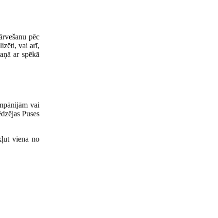
ārvešanu pēc
zēti, vai arī,
kaņā ar spēkā
ompānijām vai
ēdzējas Puses
kļūt viena no