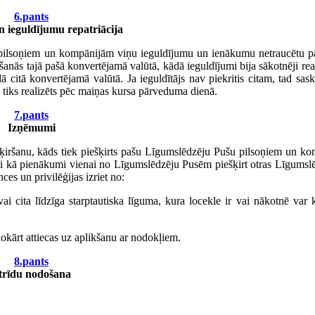
6.pants
 ieguldījumu repatriācija
pilsoņiem un kompānijām viņu ieguldījumu un ienākumu netraucētu p
šanās tajā pašā konvertējamā valūtā, kādā ieguldījumi bija sākotnēji reali
 citā konvertējamā valūtā. Ja ieguldītājs nav piekritis citam, tad sas
tiks realizēts pēc maiņas kursa pārveduma dienā.
7.pants
Izņēmumi
šķiršanu, kāds tiek piešķirts pašu Līgumslēdzēju Pušu pilsoņiem un k
ēti kā pienākumi vienai no Līgumslēdzēju Pusēm piešķirt otras Līgumsl
es un privilēģijas izriet no:
ai cita līdzīga starptautiska līguma, kura locekle ir vai nākotnē var 
nokārt attiecas uz aplikšanu ar nodokļiem.
8.pants
trīdu nodošana