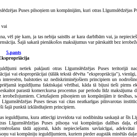
lēdzējas Puses pilsoņiem un kompānijām, kuri otras Līgumslēdzējas Pus
 vai
a, vēl pie kam, ja tas nebija saistīts ar kara darbībām vai, ja nepiecie
ompensācija. Šajā sakarā pienākošos maksājumus var pārskaitīt bez ierobe
5.pants
Ekspropriācija
jumi netiek pakļauti otras Līgumslēdzējas Puses teritorijā nacio
jai vai ekspropriācijai (tālāk tekstā dēvēta "ekspropriācija"), vienīgi, j
 interesēm, balstoties uz nediskriminējošiem principiem un nodrošino
ējamā ieguldījuma faktiskajai vērtībai, kāda tā bijusi tieši pirms ek
s, ieskaitot parastā komerckursa procentus par periodu līdz maksājuma 
ez ierobežojumiem. Cietušajiem pilsoņiem un kompānijām ir tiesības, s
īgumslēdzējas Puses tiesas vai citas neatkarīgas pilnvarotas institūci
ši šajā punktā izklāstītajiem principiem.
ieguldījumu, kura attiecīgi izveidota vai nodibināta saskaņā ar šīs L
as Līgumslēdzējas Puses pilsoņa vai kompānijas dalības daļa, ek
mērošanu tādā apjomā, kāds nepieciešams savlaicīgai, adekvātai 
ilsoņu vai kompāniju ieguldījumiem, kuriem pieder augstāk minētās daļa