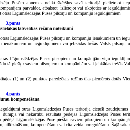
dzēju Pusēm apņemas nelikt šķēršļus savā teritorijā pielietojot ne
mpānijām pārvaldot, atbalstot, izlietojot vai rīkojoties ar ieguldījum
et otras Līgumslēdzējas Puses pilsoņu un kompāniju ieguldījumiem.
3.pants
islielākās labvēlības režīma noteikumi
 uz otras Līgumslēdzējas Puses pilsoņu un kompāniju ienākumiem un ieg
u ienākumiem un ieguldījumiem vai jebkādas trešās Valsts pilsoņu 
 otras Līgumslēdzējas Puses pilsoņiem un kompānijām viņu ieguldīju
ādu tā piešķir saviem pilsoņiem un kompānijām vai jebkādas trešās Val
āstītajos (1) un (2) punktos paredzētais režīms tiks piemērots dotās Vi
4.pants
jumu kompensēšana
uldījumi otras Līgumslēdzējas Puses teritorijā cietuši zaudējumus 
ās, dumpja vai nekārtību rezultātā pēdējās Līgumslēdzējas Puses terit
du pēdējā Līgumslēdzējas Puse piešķir saviem pilsoņiem un kompānijā
u, atlīdzināšanu, kompensēšanu vai cita veida noregulēšanu. Šajā saka