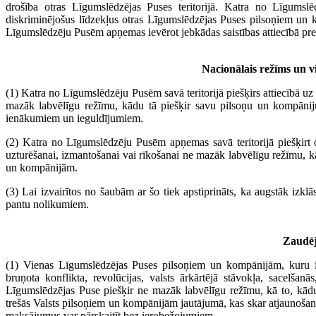
drošība otras Līgumslēdzējas Puses teritorijā. Katra no Līgumslē
diskriminējošus līdzekļus otras Līgumslēdzējas Puses pilsoņiem un ko
Līgumslēdzēju Pusēm apņemas ievērot jebkādas saistības attiecībā pr
Nacionālais režīms un v
(1) Katra no Līgumslēdzēju Pusēm savā teritorijā piešķirs attiecībā
mazāk labvēlīgu režīmu, kādu tā piešķir savu pilsoņu un kompānij
ienākumiem un ieguldījumiem.
(2) Katra no Līgumslēdzēju Pusēm apņemas savā teritorijā piešķirt
uzturēšanai, izmantošanai vai rīkošanai ne mazāk labvēlīgu režīmu, k
un kompānijām.
(3) Lai izvairītos no šaubām ar šo tiek apstiprināts, ka augstāk izkl
pantu nolikumiem.
Zaudē
(1) Vienas Līgumslēdzējas Puses pilsoņiem un kompānijām, kuru ieg
bruņota konflikta, revolūcijas, valsts ārkārtējā stāvokļa, sacelšan
Līgumslēdzējas Puse piešķir ne mazāk labvēlīgu režīmu, kā to, kā
trešās Valsts pilsoņiem un kompānijām jautājumā, kas skar atjaunošan
maksājumus var pārskaitīt bez ierobežojumiem.