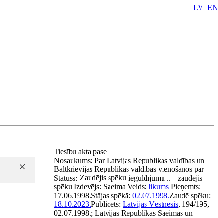
LV
EN
Tiesību akta pase
Nosaukums:
Par Latvijas Republikas valdības un
Baltkrievijas Republikas valdības vienošanos par
Zaudējis spēku
Statuss:
ieguldījumu ..
zaudējis
spēku
Izdevējs:
Saeima
Veids:
likums
Pieņemts:
17.06.1998.
Stājas spēkā:
02.07.1998.
Zaudē spēku:
18.10.2023.
Publicēts:
Latvijas Vēstnesis
, 194/195,
02.07.1998.; Latvijas Republikas Saeimas un