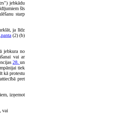
trs") jebkādu
ldījumiem šīs
ulēšanu starp
klāt, ja līdz
.panta
(2) (b)
kā jebkura no
āšanai vai ar
encijas
28.
un
mpānijai tiek
īt kā protestu
ttiecībā pret
liem, izņemot
, vai