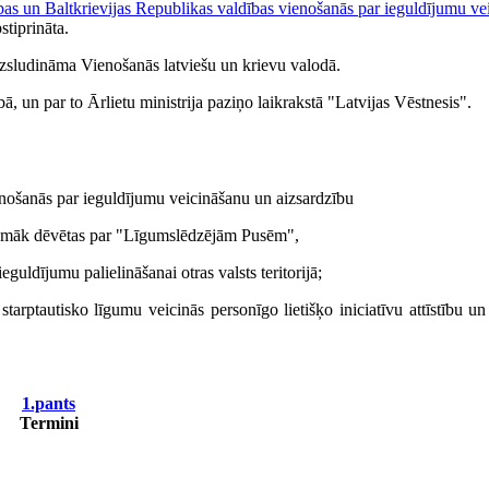
bas un Baltkrievijas Republikas valdības vienošanās par ieguldījumu ve
tiprināta.
izsludināma Vienošanās latviešu un krievu valodā.
bā, un par to Ārlietu ministrija paziņo laikrakstā "Latvijas Vēstnesis".
enošanās par ieguldījumu veicināšanu un aizsardzību
urpmāk dēvētas par "Līgumslēdzējām Pusēm",
guldījumu palielināšanai otras valsts teritorijā;
starptautisko līgumu veicinās personīgo lietišķo iniciatīvu attīstību 
1.pants
Termini