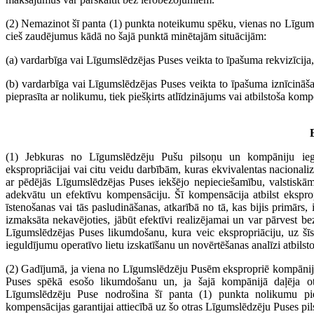
(2) Nemazinot šī panta (1) punkta noteikumu spēku, vienas no Līgums
cieš zaudējumus kādā no šajā punktā minētajām situācijām:
(a) vardarbīga vai Līgumslēdzējas Puses veikta to īpašuma rekvizīcija,
(b) vardarbīga vai Līgumslēdzējas Puses veikta to īpašuma iznīcināšan
pieprasīta ar nolikumu, tiek piešķirts atlīdzinājums vai atbilstoša k
(1) Jebkuras no Līgumslēdzēju Pušu pilsoņu un kompāniju ieguldī
ekspropriācijai vai citu veidu darbībām, kuras ekvivalentas nacionalizāci
ar pēdējās Līgumslēdzējas Puses iekšējo nepieciešamību, valstiskām
adekvātu un efektīvu kompensāciju. Šī kompensācija atbilst ekspropri
īstenošanas vai tās pasludināšanas, atkarībā no tā, kas bijis primār
izmaksāta nekavējoties, jābūt efektīvi realizējamai un var pārvest b
Līgumslēdzējas Puses likumdošanu, kura veic ekspropriāciju, uz šīs L
ieguldījumu operatīvo lietu izskatīšanu un novērtēšanas analīzi atbilsto
(2) Gadījumā, ja viena no Līgumslēdzēju Pusēm ekspropriē kompānijas 
Puses spēkā esošo likumdošanu un, ja šajā kompānijā daļēja otr
Līgumslēdzēju Puse nodrošina šī panta (1) punkta nolikumu pie
kompensācijas garantijai attiecībā uz šo otras Līgumslēdzēju Puses p