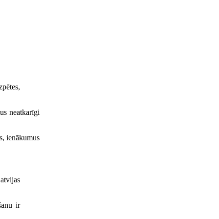
zpētes,
us neatkarīgi
us, ienākumus
atvijas
šanu ir