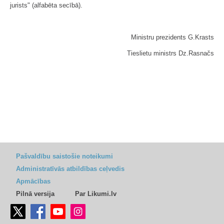
jurists" (alfabēta secībā).
Ministru prezidents G.Krasts
Tieslietu ministrs Dz.Rasnačs
Pašvaldību saistošie noteikumi
Administratīvās atbildības ceļvedis
Apmācības
Pilnā versija
Par Likumi.lv