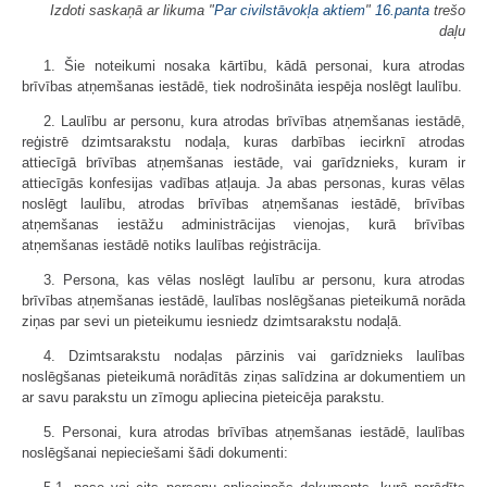
Izdoti saskaņā ar likuma "
Par civilstāvokļa aktiem
"
16.panta
trešo
daļu
1. Šie noteikumi nosaka kārtību, kādā personai, kura atrodas
brīvības atņemšanas iestādē, tiek nodrošināta iespēja noslēgt laulību.
2. Laulību ar personu, kura atrodas brīvības atņemšanas iestādē,
reģistrē dzimtsarakstu nodaļa, kuras darbības iecirknī atrodas
attiecīgā brīvības atņemšanas iestāde, vai garīdznieks, kuram ir
attiecīgās konfesijas vadības atļauja. Ja abas personas, kuras vēlas
noslēgt laulību, atrodas brīvības atņemšanas iestādē, brīvības
atņemšanas iestāžu administrācijas vienojas, kurā brīvības
atņemšanas iestādē notiks laulības reģistrācija.
3. Persona, kas vēlas noslēgt laulību ar personu, kura atrodas
brīvības atņemšanas iestādē, laulības noslēgšanas pieteikumā norāda
ziņas par sevi un pieteikumu iesniedz dzimtsarakstu nodaļā.
4. Dzimtsarakstu nodaļas pārzinis vai garīdznieks laulības
noslēgšanas pieteikumā norādītās ziņas salīdzina ar dokumentiem un
ar savu parakstu un zīmogu apliecina pieteicēja parakstu.
5. Personai, kura atrodas brīvības atņemšanas iestādē, laulības
noslēgšanai nepieciešami šādi dokumenti: