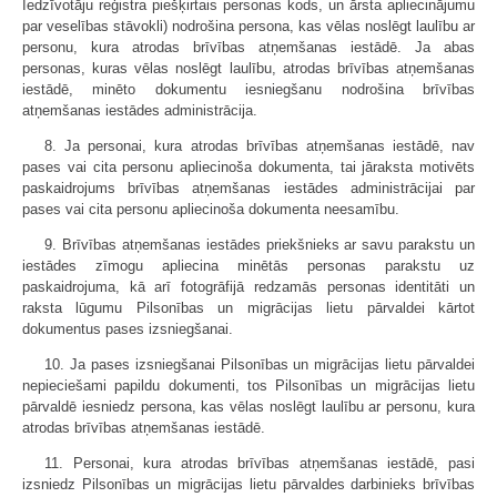
Iedzīvotāju reģistra piešķirtais personas kods, un ārsta apliecinājumu
par veselības stāvokli) nodrošina persona, kas vēlas noslēgt laulību ar
personu, kura atrodas brīvības atņemšanas iestādē. Ja abas
personas, kuras vēlas noslēgt laulību, atrodas brīvības atņemšanas
iestādē, minēto dokumentu iesniegšanu nodrošina brīvības
atņemšanas iestādes administrācija.
8. Ja personai, kura atrodas brīvības atņemšanas iestādē, nav
pases vai cita personu apliecinoša dokumenta, tai jāraksta motivēts
paskaidrojums brīvības atņemšanas iestādes administrācijai par
pases vai cita personu apliecinoša dokumenta neesamību.
9. Brīvības atņemšanas iestādes priekšnieks ar savu parakstu un
iestādes zīmogu apliecina minētās personas parakstu uz
paskaidrojuma, kā arī fotogrāfijā redzamās personas identitāti un
raksta lūgumu Pilsonības un migrācijas lietu pārvaldei kārtot
dokumentus pases izsniegšanai.
10. Ja pases izsniegšanai Pilsonības un migrācijas lietu pārvaldei
nepieciešami papildu dokumenti, tos Pilsonības un migrācijas lietu
pārvaldē iesniedz persona, kas vēlas noslēgt laulību ar personu, kura
atrodas brīvības atņemšanas iestādē.
11. Personai, kura atrodas brīvības atņemšanas iestādē, pasi
izsniedz Pilsonības un migrācijas lietu pārvaldes darbinieks brīvības