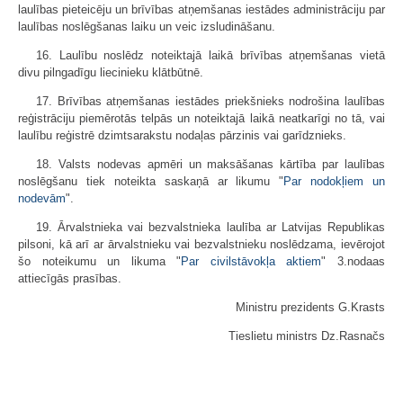
laulības pieteicēju un brīvības atņemšanas iestādes administrāciju par
laulības noslēgšanas laiku un veic izsludināšanu.
16. Laulību noslēdz noteiktajā laikā brīvības atņemšanas vietā
divu pilngadīgu liecinieku klātbūtnē.
17. Brīvības atņemšanas iestādes priekšnieks nodrošina laulības
reģistrāciju piemērotās telpās un noteiktajā laikā neatkarīgi no tā, vai
laulību reģistrē dzimtsarakstu nodaļas pārzinis vai garīdznieks.
18. Valsts nodevas apmēri un maksāšanas kārtība par laulības
noslēgšanu tiek noteikta saskaņā ar likumu "
Par nodokļiem un
nodevām
".
19. Ārvalstnieka vai bezvalstnieka laulība ar Latvijas Republikas
pilsoni, kā arī ar ārvalstnieku vai bezvalstnieku noslēdzama, ievērojot
šo noteikumu un likuma "
Par civilstāvokļa aktiem
" 3.nodaas
attiecīgās prasības.
Ministru prezidents G.Krasts
Tieslietu ministrs Dz.Rasnačs