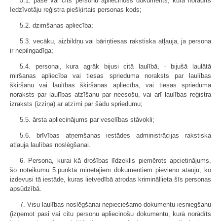
5.1. pase vai cits personu apliecinošs dokuments, kurā norādīts
Iedzīvotāju reģistra piešķirtais personas kods;
5.2. dzimšanas apliecība;
5.3. vecāku, aizbildņu vai bāriņtiesas rakstiska atļauja, ja persona
ir nepilngadīga;
5.4. personai, kura agrāk bijusi citā laulībā, - bijušā laulātā
miršanas apliecība vai tiesas sprieduma noraksts par laulības
šķiršanu vai laulības šķiršanas apliecība, vai tiesas sprieduma
noraksts par laulības atzīšanu par neesošu, vai arī laulības reģistra
izraksts (izziņa) ar atzīmi par šādu spriedumu;
5.5. ārsta apliecinājums par veselības stāvokli;
5.6. brīvības atņemšanas iestādes administrācijas rakstiska
atļauja laulības noslēgšanai.
6. Persona, kurai kā drošības līdzeklis piemērots apcietinājums,
šo noteikumu 5.punktā minētajiem dokumentiem pievieno atauju, ko
izdevusi tā iestāde, kuras lietvedībā atrodas krimināllieta šīs personas
apsūdzībā.
7. Visu laulības noslēgšanai nepieciešamo dokumentu iesniegšanu
(izņemot pasi vai citu personu apliecinošu dokumentu, kurā norādīts