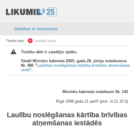
Darbības ar dokumentu
Tiesību akts:
zaudējis spēku
Tiesību akts ir zaudējis spēku.
Skatīt Ministru kabineta 2005. gada 28. jūnija noteikumus
Nr. 486 "
Laulības noslēgšanas kārtība brīvības atņemšanas
vietā
".
Ministru kabineta noteikumi Nr. 142
Rīgā 1998.gada 21.aprīlī (prot. nr.21 10.§)
Laulību noslēgšanas kārtība brīvības
atņemšanas iestādēs