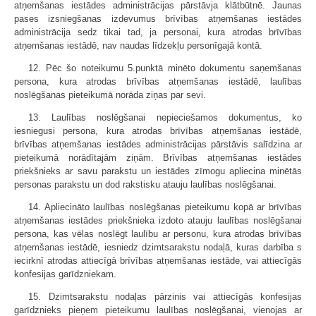
atņemšanas iestādes administrācijas pārstāvja klātbūtnē. Jaunas
pases izsniegšanas izdevumus brīvības atņemšanas iestādes
administrācija sedz tikai tad, ja personai, kura atrodas brīvības
atņemšanas iestādē, nav naudas līdzekļu personīgajā kontā.
12. Pēc šo noteikumu 5.punktā minēto dokumentu saņemšanas
persona, kura atrodas brīvības atņemšanas iestādē, laulības
noslēgšanas pieteikumā norāda ziņas par sevi.
13. Laulības noslēgšanai nepieciešamos dokumentus, ko
iesniegusi persona, kura atrodas brīvības atņemšanas iestādē,
brīvības atņemšanas iestādes administrācijas pārstāvis salīdzina ar
pieteikumā norādītajām ziņām. Brīvības atņemšanas iestādes
priekšnieks ar savu parakstu un iestādes zīmogu apliecina minētās
personas parakstu un dod rakstisku atauju laulības noslēgšanai.
14. Apliecināto laulības noslēgšanas pieteikumu kopā ar brīvības
atņemšanas iestādes priekšnieka izdoto atauju laulības noslēgšanai
persona, kas vēlas noslēgt laulību ar personu, kura atrodas brīvības
atņemšanas iestādē, iesniedz dzimtsarakstu nodaļā, kuras darbība s
iecirknī atrodas attiecīgā brīvības atņemšanas iestāde, vai attiecīgās
konfesijas garīdzniekam.
15. Dzimtsarakstu nodaļas pārzinis vai attiecīgās konfesijas
garīdznieks pieņem pieteikumu laulības noslēgšanai, vienojas ar