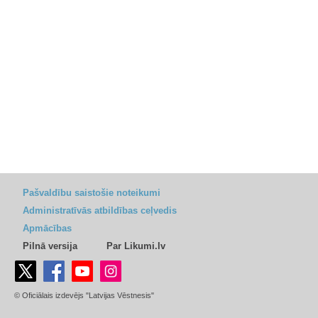
Pašvaldību saistošie noteikumi
Administratīvās atbildības ceļvedis
Apmācības
Pilnā versija
Par Likumi.lv
© Oficiālais izdevējs "Latvijas Vēstnesis"