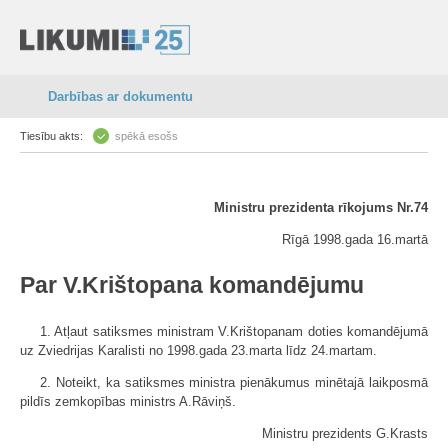
Darbības ar dokumentu
Tiesību akts:
spēkā esošs
Ministru prezidenta rīkojums Nr.74
Rīgā 1998.gada 16.martā
Par V.Krištopana komandējumu
1. Atļaut satiksmes ministram V.Krištopanam doties komandējumā
uz Zviedrijas Karalisti no 1998.gada 23.marta līdz 24.martam.
2. Noteikt, ka satiksmes ministra pienākumus minētajā laikposmā
pildīs zemkopības ministrs A.Rāviņš.
Ministru prezidents G.Krasts