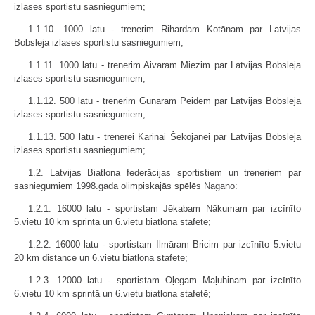
izlases sportistu sasniegumiem;
1.1.10. 1000 latu - trenerim Rihardam Kotānam par Latvijas
Bobsleja izlases sportistu sasniegumiem;
1.1.11. 1000 latu - trenerim Aivaram Miezim par Latvijas Bobsleja
izlases sportistu sasniegumiem;
1.1.12. 500 latu - trenerim Gunāram Peidem par Latvijas Bobsleja
izlases sportistu sasniegumiem;
1.1.13. 500 latu - trenerei Karinai Šekojanei par Latvijas Bobsleja
izlases sportistu sasniegumiem;
1.2. Latvijas Biatlona federācijas sportistiem un treneriem par
sasniegumiem 1998.gada olimpiskajās spēlēs Nagano:
1.2.1. 16000 latu - sportistam Jēkabam Nākumam par izcīnīto
5.vietu 10 km sprintā un 6.vietu biatlona stafetē;
1.2.2. 16000 latu - sportistam Ilmāram Bricim par izcīnīto 5.vietu
20 km distancē un 6.vietu biatlona stafetē;
1.2.3. 12000 latu - sportistam Oļegam Maļuhinam par izcīnīto
6.vietu 10 km sprintā un 6.vietu biatlona stafetē;