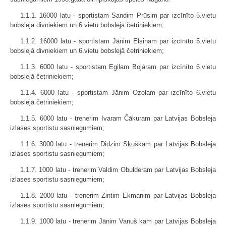
1.1.1. 16000 latu - sportistam Sandim Prūsim par izcīnīto 5.vietu
bobslejā divniekiem un 6.vietu bobslejā četriniekiem;
1.1.2. 16000 latu - sportistam Jānim Elsiņam par izcīnīto 5.vietu
bobslejā divniekiem un 6.vietu bobslejā četriniekiem;
1.1.3. 6000 latu - sportistam Egilam Bojāram par izcīnīto 6.vietu
bobslejā četriniekiem;
1.1.4. 6000 latu - sportistam Jānim Ozolam par izcīnīto 6.vietu
bobslejā četriniekiem;
1.1.5. 6000 latu - trenerim Ivaram Čākuram par Latvijas Bobsleja
izlases sportistu sasniegumiem;
1.1.6. 3000 latu - trenerim Didzim Skuškam par Latvijas Bobsleja
izlases sportistu sasniegumiem;
1.1.7. 1000 latu - trenerim Valdim Obulderam par Latvijas Bobsleja
izlases sportistu sasniegumiem;
1.1.8. 2000 latu - trenerim Zintim Ekmanim par Latvijas Bobsleja
izlases sportistu sasniegumiem;
1.1.9. 1000 latu - trenerim Jānim Vanuš kam par Latvijas Bobsleja