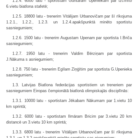
1.2.4. 6000 latu - sportistam Guntaram Upeniekam par izcīnīto
6.vietu biatlona stafetē;
1.2.5. 18800 latu - trenerim Vitālijam Urbanovičam par šī rīkojuma
1.2.1., 1.2.2., 1.2.3. un 1.2.4.apakšpunktā minēto sportistu
sasniegumiem;
1.2.6. 1500 latu - trenerim Augustam Upenam par sportista I.Briča
sasniegumiem;
1.2.7. 1950 latu - trenerim Valdim Bērziņam par sportista
J.Nākuma s asniegumiem;
1.2.8. 750 latu - trenerim Egīlam Ziņģītim par sportista G.Upenieka
sasniegumiem;
1.3. Latvijas Biatlona federācijas sportistiem un treneriem par
sasniegumiem Eiropas čempionātā biatlonā olimpiskajās disciplīnās:
1.3.1. 10000 latu - sportistam Jēkabam Nākumam par 1.vietu 10
km sprintā;
1.3.2. 6000 latu - sportistam Ilmāram Bricim par 3.vietu 20 km
distancē un 3.vietu 10 km sprintā;
1.3.3. 6800 latu - trenerim Vitālijam Urbanovičam par šī rīkojuma
1.3.1. un 1.3.2.apakšpunktā minēto sportistu sas niegumiem;