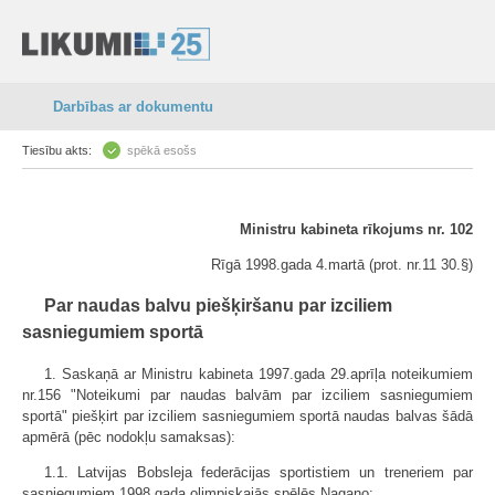
Darbības ar dokumentu
Tiesību akts:
spēkā esošs
Ministru kabineta rīkojums nr. 102
Rīgā 1998.gada 4.martā (prot. nr.11 30.§)
Par naudas balvu piešķiršanu par izciliem
sasniegumiem sportā
1. Saskaņā ar Ministru kabineta 1997.gada 29.aprīļa noteikumiem
nr.156 "Noteikumi par naudas balvām par izciliem sasniegumiem
sportā" piešķirt par izciliem sasniegumiem sportā naudas balvas šādā
apmērā (pēc nodokļu samaksas):
1.1. Latvijas Bobsleja federācijas sportistiem un treneriem par
sasniegumiem 1998.gada olimpiskajās spēlēs Nagano: