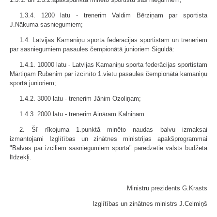
1.3.4. 1200 latu - trenerim Valdim Bērziņam par sportista
J.Nākuma sasniegumiem;
1.4. Latvijas Kamaniņu sporta federācijas sportistam un treneriem
par sasniegumiem pasaules čempionātā junioriem Siguldā:
1.4.1. 10000 latu - Latvijas Kamaniņu sporta federācijas sportistam
Mārtiņam Rubenim par izcīnīto 1.vietu pasaules čempionātā kamaniņu
sportā junioriem;
1.4.2. 3000 latu - trenerim Jānim Ozoliņam;
1.4.3. 2000 latu - trenerim Aināram Kalniņam.
2. Šī rīkojuma 1.punktā minēto naudas balvu izmaksai
izmantojami Izglītības un zinātnes ministrijas apakšprogrammai
"Balvas par izciliem sasniegumiem sportā" paredzētie valsts budžeta
līdzekļi.
Ministru prezidents G.Krasts
Izglītības un zinātnes ministrs J.Celmiņš