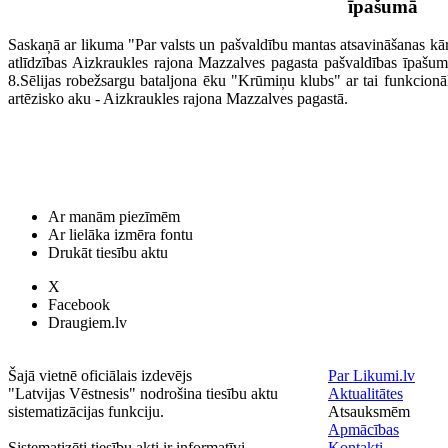
īpašumā
Saskaņā ar likuma "Par valsts un pašvaldību mantas atsavināšanas kār
atlīdzības Aizkraukles rajona Mazzalves pagasta pašvaldības īpašu
8.Sēlijas robežsargu bataljona ēku "Krūmiņu klubs" ar tai funkcionā
artēzisko aku - Aizkraukles rajona Mazzalves pagastā.
Ar manām piezīmēm
Ar lielāka izmēra fontu
Drukāt tiesību aktu
X
Facebook
Draugiem.lv
Šajā vietnē oficiālais izdevējs
Par Likumi.lv
"Latvijas Vēstnesis" nodrošina tiesību aktu
Aktualitātes
sistematizācijas funkciju.
Atsauksmēm
Apmācības
Sistematizēti tiesību akti ir informatīvi.
Kontakti