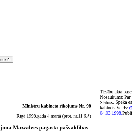
meklēt
Tiesību akta pas
Nosaukums:
Par
Spēkā es
Statuss:
Ministru kabineta rīkojums Nr. 98
kabinets
Veids:
r
04.03.1998.
Publi
Rīgā 1998.gada 4.martā (prot. nr.11 6.§)
ajona Mazzalves pagasta pašvaldības