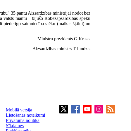
tību" 35.pantu Aizsardzības ministrijai nodot bez
mā valsts mantu - bijušo Robežapsardzības spēku
li piederīgo saimniecība s ēku (malkas šķūni) un
Ministru prezidents G.Krasts
Aizsardzības ministrs T.Jundzis
Mobilā versija
Lietošanas noteikumi
Privātuma politika
Sīkdatnes
Piekļūstamība