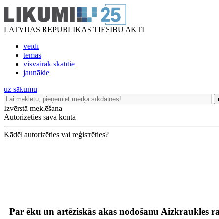
LATVIJAS REPUBLIKAS TIESĪBU AKTI
veidi
tēmas
visvairāk skatītie
jaunākie
uz sākumu
Izvērstā meklēšana
Autorizēties savā kontā
Kādēļ autorizēties vai reģistrēties?
Par ēku un artēziskās akas nodošanu Aizkraukles r