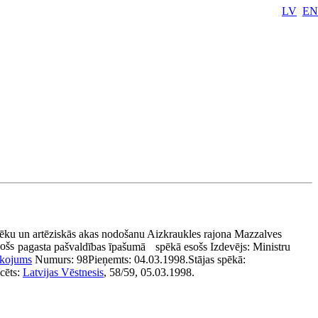
LV
EN
e
 ēku un artēziskās akas nodošanu Aizkraukles rajona Mazzalves
ošs
pagasta pašvaldības īpašumā
spēkā esošs
Izdevējs:
Ministru
īkojums
Numurs:
98
Pieņemts:
04.03.1998.
Stājas spēkā:
cēts:
Latvijas Vēstnesis
, 58/59, 05.03.1998.