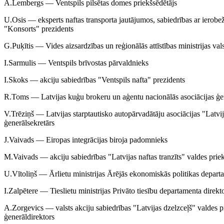
A.Lembergs — Ventspils pilsētas domes priekšsēdētājs
U.Osis — eksperts naftas transporta jautājumos, sabiedrības ar ierobež
"Konsorts" prezidents
G.Puķītis — Vides aizsardzības un reģionālās attīstības ministrijas vals
I.Sarmulis — Ventspils brīvostas pārvaldnieks
I.Skoks — akciju sabiedrības "Ventspils nafta" prezidents
R.Toms — Latvijas kuģu brokeru un aģentu nacionālās asociācijas ģen
V.Trēziņš — Latvijas starptautisko autopārvadātāju asociācijas "Latvi
ģenerālsekretārs
J.Vaivads — Eiropas integrācijas biroja padomnieks
M.Vaivads — akciju sabiedrības "Latvijas naftas tranzīts" valdes prie
U.Vītoliņš — Ārlietu ministrijas Ārējās ekonomiskās politikas depart
I.Zalpētere — Tieslietu ministrijas Privāto tiesību departamenta direkt
A.Zorgevics — valsts akciju sabiedrības "Latvijas dzelzceļš" valdes p
ģenerāldirektors