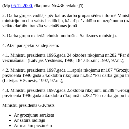
(Mp
05.12.2000.
rīkojuma Nr.436 redakcijā)
2. Darba grupas vadītājs pēc katras darba grupas sēdes informē Minist
ministriju un citu valsts institūciju, kā arī pašvaldību un uzņēmumu (
veikto darbību tranzīta veicināšanas jomā.
3. Darba grupu materiāltehniski nodrošina Satiksmes ministrija.
4. Atzīt par spēku zaudējušiem:
4.1. Ministru prezidenta 1996.gada 24.oktobra rīkojumu nr.282 “Par d
veicināšanai” (Latvijas Vēstnesis, 1996, 184./185.nr.; 1997, 97.nr.);
4.2. Ministru prezidenta 1997.gada 11.aprīļa rīkojumu nr.107 “Grozīj
prezidenta 1996.gada 24.oktobra rīkojumā nr.282 “Par darba grupu tra
(Latvijas Vēstnesis, 1997, 97.nr.);
4.3. Ministru prezidenta 1997.gada 2.oktobra rīkojumu nr.289 “Grozī
prezidenta 1996.gada 24.oktobra rīkojumā nr.282 “Par darba grupu tra
Ministru prezidents G.Krasts
Ar grozījumu sarakstu
Ar satura rādītāju
Ar manām piezīmēm