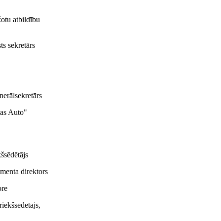
otu atbildību
ts sekretārs
erālsekretārs
jas Auto"
kšsēdētājs
amenta direktors
ore
riekšsēdētājs,