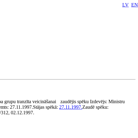
LV
EN
ba grupu tranzīta veicināšanai
zaudējis spēku
Izdevējs:
Ministru
emts:
27.11.1997.
Stājas spēkā:
27.11.1997.
Zaudē spēku:
1/312, 02.12.1997.