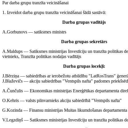
Par darba grupu tranzīta veicināšanai
1. Izveidot darba grupu tranzīta veicināšanai šādā sastāvā:
Darba grupas vadītājs
A.Gorbunovs — satiksmes ministrs
Darba grupas sekretārs
A.Maldups — Satiksmes ministrijas Investīciju un tranzīta politikas d
vietnieks, Tranzīta politikas nodaļas vadītājs
Darba grupas locekļi:
J.Bērziņa — sabiedrības ar ierobežotu atbildību "LatRosTrans" ģenerā
J.Blaževičs — akciju sabiedrības "Ventspils nafta" padomes priekšsēdē
A.Čunčulis — Ekonomikas ministrijas Enerģētikas departamenta direk
O.Kehris — valsts pilnvarnieks akciju sabiedrībā "Ventspils nafta"
G.Kozinda — Finansu ministrijas Muitas likumdošanas departamenta 
V.Legzdiņš — Satiksmes ministrijas Investīciju un tranzīta politikas d