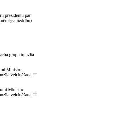
ru prezidentu par
uzņēmējsabiedrību)
arba grupu tranzīta
umi Ministru
nzīta veicināšanai””
jumi Ministru
nzīta veicināšanai””.