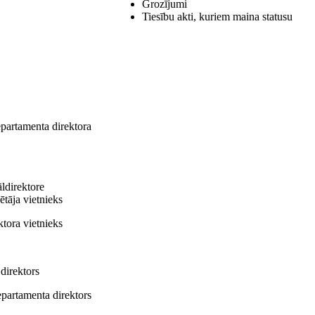
Grozījumi
Tiesību akti, kuriem maina statusu
epartamenta direktora
ldirektore
tāja vietnieks
tora vietnieks
direktors
epartamenta direktors