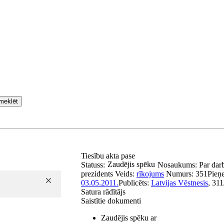
meklēt
Tiesību akta pase
Zaudējis spēku
Statuss:
Nosaukums:
Par dar
prezidents
Veids:
rīkojums
Numurs:
351
Pieņ
03.05.2011.
Publicēts:
Latvijas Vēstnesis
, 31
Satura rādītājs
Saistītie dokumenti
Zaudējis spēku ar