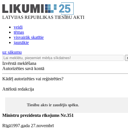
LATVIJAS REPUBLIKAS TIESĪBU AKTI
veidi
tēmas
visvairāk skatītie
jaunākie
uz sākumu
Izvērstā meklēšana
Autorizēties savā kontā
Kādēļ autorizēties vai reģistrēties?
Attēlotā redakcija
Tiesību akts ir zaudējis spēku.
Ministru prezidenta rīkojums Nr.351
Rīgā1997.gada 27.novembrī