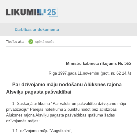
Darbības ar dokumentu
Tiesību akts:
spēkā esošs
Ministru kabineta rīkojums Nr. 565
Rīgā 1997.gada 11.novembrī (prot. nr. 62 14.§)
Par dzīvojamo māju nodošanu Alūksnes rajona
Alsviķu pagasta pašvaldībai
1. Saskaņā ar likuma "Par valsts un pašvaldību dzīvojamo māju
privatizāciju" Pārejas noteikumu 2.punktu nodot bez atlīdzības
Alūksnes rajona Alsviķu pagasta pašvaldības īpašumā šādas
dzīvojamās mājas:
1.1. dzīvojamo māju "Augstkalni";