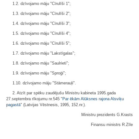
1.2. dzīvojamo māju "Cīrulīši 1";
1.3. dzīvojamo māju "Cīrulīši 2";
1.4. dzīvojamo māju "Cīrulīši 3";
1.5. dzīvojamo māju "Cīrulīši 4";
1.6. dzīvojamo māju "Cīrulīši 5";
1.7. dzīvojamo māju "Lakstīgalas";
1.8. dzīvojamo māju "Saulrieti";
1.9. dzīvojamo māju "Sproģi";
1.10. dzīvojamo māju "Stāmerauļi".
2. Atzīt par spēku zaudējušu Ministru kabineta 1995.gada
27.septembra rīkojumu nr.545 "
Par ēkām Alūksnes rajona Alsviķu
pagastā
" (Latvijas Vēstnesis, 1995, 152.nr.).
Ministru prezidents G.Krasts
Finansu ministrs R.Zīle