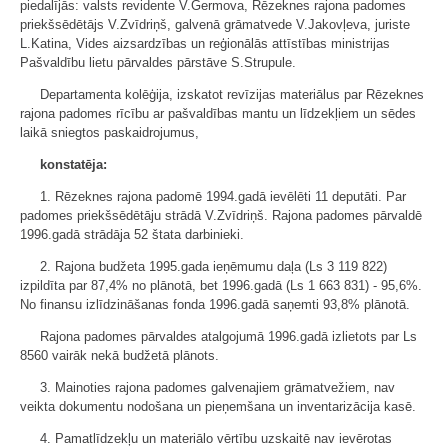
piedalījās: valsts revidente V.Germova, Rēzeknes rajona padomes
priekšsēdētājs V.Zvīdriņš, galvenā grāmatvede V.Jakovļeva, juriste
L.Katina, Vides aizsardzības un reģionālās attīstības ministrijas
Pašvaldību lietu pārvaldes pārstāve S.Strupule.
Departamenta kolēģija, izskatot revīzijas materiālus par Rēzeknes
rajona padomes rīcību ar pašvaldības mantu un līdzekļiem un sēdes
laikā sniegtos paskaidrojumus,
konstatēja:
1. Rēzeknes rajona padomē 1994.gadā ievēlēti 11 deputāti. Par
padomes priekšsēdētāju strādā V.Zvīdriņš. Rajona padomes pārvaldē
1996.gadā strādāja 52 štata darbinieki.
2. Rajona budžeta 1995.gada ieņēmumu daļa (Ls 3 119 822)
izpildīta par 87,4% no plānotā, bet 1996.gadā (Ls 1 663 831) - 95,6%.
No finansu izlīdzināšanas fonda 1996.gadā saņemti 93,8% plānotā.
Rajona padomes pārvaldes atalgojumā 1996.gadā izlietots par Ls
8560 vairāk nekā budžetā plānots.
3. Mainoties rajona padomes galvenajiem grāmatvežiem, nav
veikta dokumentu nodošana un pieņemšana un inventarizācija kasē.
4. Pamatlīdzekļu un materiālo vērtību uzskaitē nav ievērotas