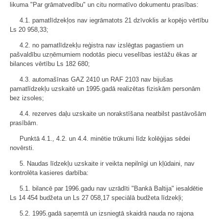
likuma "Par grāmatvedību" un citu normatīvo dokumentu prasības:
4.1. pamatlīdzekļos nav iegrāmatots 21 dzīvoklis ar kopējo vērtību
Ls 20 958,33;
4.2. no pamatlīdzekļu reģistra nav izslēgtas pagastiem un
pašvaldību uzņēmumiem nodotās piecu veselības iestāžu ēkas ar
bilances vērtību Ls 182 680;
4.3. automašīnas GAZ 2410 un RAF 2103 nav bijušas
pamatlīdzekļu uzskaitē un 1995.gadā realizētas fiziskām personām
bez izsoles;
4.4. rezerves daļu uzskaite un norakstīšana neatbilst pastāvošām
prasībām.
Punktā 4.1., 4.2. un 4.4. minētie trūkumi līdz kolēģijas sēdei
novērsti.
5. Naudas līdzekļu uzskaite ir veikta nepilnīgi un kļūdaini, nav
kontrolēta kasieres darbība:
5.1. bilancē par 1996.gadu nav uzrādīti "Bankā Baltija" iesaldētie
Ls 14 454 budžeta un Ls 27 058,17 speciālā budžeta līdzekļi;
5.2. 1995.gadā saņemtā un izsniegtā skaidrā nauda no rajona