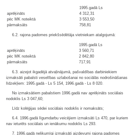
1995.gadā Ls
aprēķināts
4 312,31
pēc MK noteiktā
3 553,50
pārmaksāts
758,81
6.2. rajona padomes priekšsēdētāja vietniekam atalgojumā:
1995.gadā Ls
aprēķināts
3 560,71
pēc MK noteiktā
2 842,80
pārmaksāts
717,91
6.3. aizejot ikgadējā atvaļinājumā, pašvaldības darbiniekiem
izmaksāti pabalsti veselības uzlabošanai no sociālās nodrošināšanas
līdzekļiem: 1995.gadā - Ls 5 154, 1996.gadā - Ls 8 020.
No izmaksātiem pabalstiem 1996.gadā nav aprēķināts sociālais
nodoklis Ls 3 047,60;
Līdz kolēģijas sēdei sociālais nodoklis ir nomaksāts;
6.4. 1996.gadā līgumdarbu veicējiem izmaksāti Ls 470, par kuriem
nav ieturēts sociālais un ienākumu nodoklis Ls 293.
7. 1996.gadā nelikumīgi izmaksāti aizdevumi rajona padomes