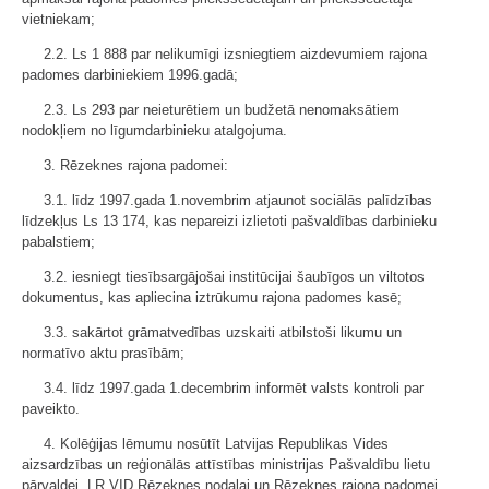
vietniekam;
2.2. Ls 1 888 par nelikumīgi izsniegtiem aizdevumiem rajona
padomes darbiniekiem 1996.gadā;
2.3. Ls 293 par neieturētiem un budžetā nenomaksātiem
nodokļiem no līgumdarbinieku atalgojuma.
3. Rēzeknes rajona padomei:
3.1. līdz 1997.gada 1.novembrim atjaunot sociālās palīdzības
līdzekļus Ls 13 174, kas nepareizi izlietoti pašvaldības darbinieku
pabalstiem;
3.2. iesniegt tiesībsargājošai institūcijai šaubīgos un viltotos
dokumentus, kas apliecina iztrūkumu rajona padomes kasē;
3.3. sakārtot grāmatvedības uzskaiti atbilstoši likumu un
normatīvo aktu prasībām;
3.4. līdz 1997.gada 1.decembrim informēt valsts kontroli par
paveikto.
4. Kolēģijas lēmumu nosūtīt Latvijas Republikas Vides
aizsardzības un reģionālās attīstības ministrijas Pašvaldību lietu
pārvaldei, LR VID Rēzeknes nodaļai un Rēzeknes rajona padomei.