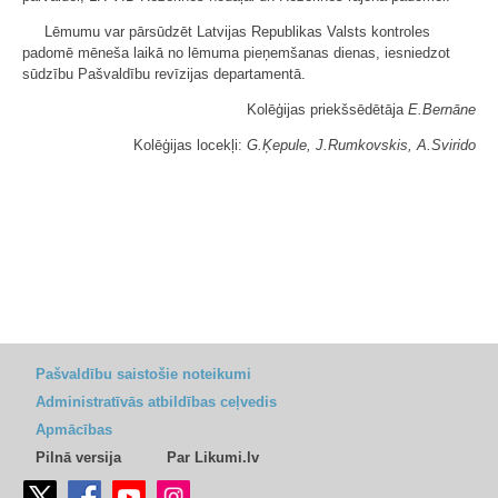
Lēmumu var pārsūdzēt Latvijas Republikas Valsts kontroles
padomē mēneša laikā no lēmuma pieņemšanas dienas, iesniedzot
sūdzību Pašvaldību revīzijas departamentā.
Kolēģijas priekšsēdētāja
E.Bernāne
Kolēģijas locekļi:
G.Ķepule, J.Rumkovskis, A.Svirido
Pašvaldību saistošie noteikumi
Administratīvās atbildības ceļvedis
Apmācības
Pilnā versija
Par Likumi.lv