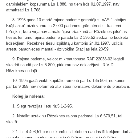
darbiniekiem kopsummā Ls 1 888, no tiem līdz 01.07.1997. nav
atmaksāti Ls 1 768.
8. 1995.gada 10.martā rajona padome garantējusi VAS "Latvijas
Krājbanka" aizdevumu Ls 2 000 padomes grāmatvedei - kasierei
I.Zeņkai, kuru viņa nav atmaksājusi. Saskaņā ar Rēzeknes pilsētas
tiesas lēmumu rajona padome parādu Ls 2 396,52 sedza no budžeta
līdzekļiem. Rēzeknes tiesu izpildītāju kantoris 24.01.1997. uzlicis
arestu parādnieces mantai - dzīvoklim Stacijas ielā 20-59.
9. Rajona padome, veicot mikroautobusa RAF 22038-02 iegādi
skaidrā naudā par Ls 5 800, pirkumu nav deklarējusi LR VID
Rēzeknes nodaļā.
10. 1995.gadā veikti kapitālie remonti par Ls 185 506, no kuriem
par Ls 9 359 nav noformēti atbilstoši normatīvo dokumentu prasībām.
Kolēģija nolēma:
1. Slēgt revīzijas lietu Nr.5.1-2-95.
2. Noteikt uzrēķinu Rēzeknes rajona padomei Ls 6 679,51, tai
skaitā:
2.1. Ls 4 498,51 par nelikumīgi izlietotiem naudas līdzekļiem darba
apmaksai rajona padomes priekšsēdētājam un priekšsēdētāja