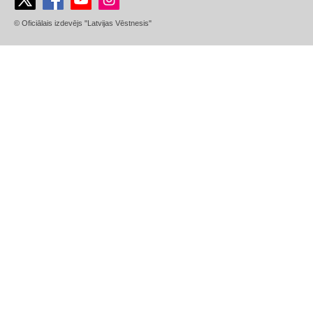
© Oficiālais izdevējs "Latvijas Vēstnesis"