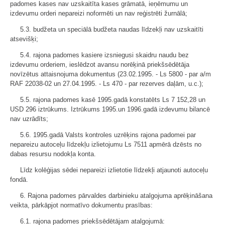
padomes kases nav uzskaitīta kases grāmatā, ieņēmumu un
izdevumu orderi nepareizi noformēti un nav reģistrēti žurnālā;
5.3. budžeta un speciālā budžeta naudas līdzekļi nav uzskaitīti
atsevišķi;
5.4. rajona padomes kasiere izsniegusi skaidru naudu bez
izdevumu orderiem, ieslēdzot avansu norēķinā priekšsēdētāja
novīzētus attaisnojuma dokumentus (23.02.1995. - Ls 5800 - par a/m
RAF 22038-02 un 27.04.1995. - Ls 470 - par rezerves daļām, u.c.);
5.5. rajona padomes kasē 1995.gadā konstatēts Ls 7 152,28 un
USD 296 iztrūkums. Iztrūkums 1995.un 1996.gadā izdevumu bilancē
nav uzrādīts;
5.6. 1995.gadā Valsts kontroles uzrēķins rajona padomei par
nepareizu autoceļu līdzekļu izlietojumu Ls 7511 apmērā dzēsts no
dabas resursu nodokļa konta.
Līdz kolēģijas sēdei nepareizi izlietotie līdzekļi atjaunoti autoceļu
fondā.
6. Rajona padomes pārvaldes darbinieku atalgojuma aprēķināšana
veikta, pārkāpjot normatīvo dokumentu prasības:
6.1. rajona padomes priekšsēdētājam atalgojumā: