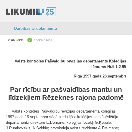
Darbības ar dokumentu
Tiesību akts:
spēkā esošs
Valsts kontroles Pašvaldību revīzijas departaments Kolēģijas
lēmums Nr.5.1-2-95
Rīgā 1997.gada 23.septembrī
Par rīcību ar pašvaldības mantu un
līdzekļiem Rēzeknes rajona padomē
Valsts kontroles Pašvaldību revīzijas departamenta kolēģijas
1997.gada 16.septembra sēdē piedalījās: kolēģijas priekšsēdētāja
departamenta direktore E.Bernāne; kolēģijas locekļi G.Ķepule,
J.Rumkovskis, A.Svirido; protokolēja valsts revidente A.Freimane;