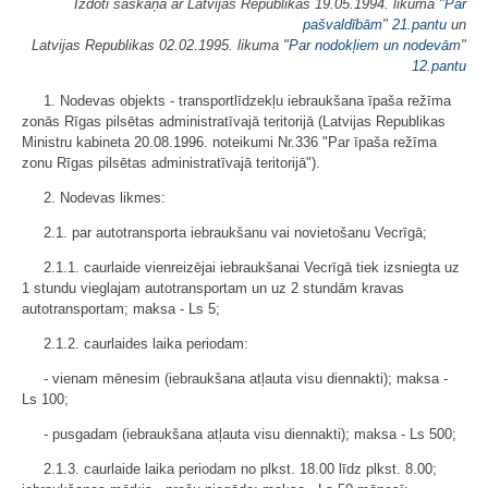
Izdoti saskaņā ar Latvijas Republikas 19.05.1994. likuma "
Par
pašvaldībām
"
21.pantu
un
Latvijas Republikas 02.02.1995. likuma "
Par nodokļiem un nodevām
"
12.pantu
1. Nodevas objekts - transportlīdzekļu iebraukšana īpaša režīma
zonās Rīgas pilsētas administratīvajā teritorijā (Latvijas Republikas
Ministru kabineta 20.08.1996. noteikumi Nr.336 "Par īpaša režīma
zonu Rīgas pilsētas administratīvajā teritorijā").
2. Nodevas likmes:
2.1. par autotransporta iebraukšanu vai novietošanu Vecrīgā;
2.1.1. caurlaide vienreizējai iebraukšanai Vecrīgā tiek izsniegta uz
1 stundu vieglajam autotransportam un uz 2 stundām kravas
autotransportam; maksa - Ls 5;
2.1.2. caurlaides laika periodam:
- vienam mēnesim (iebraukšana atļauta visu diennakti); maksa -
Ls 100;
- pusgadam (iebraukšana atļauta visu diennakti); maksa - Ls 500;
2.1.3. caurlaide laika periodam no plkst. 18.00 līdz plkst. 8.00;