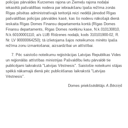
policijas pārvaldes Kurzemes rajona un Ziemeļu rajona nodaļai
iekasētā pašvaldības nodeva par iebraukšanu īpaša režīma zonās
Rīgas pilsētas administratīvajā teritorijā reizi nedēļā jānodod Rīgas
pašvaldības policijas pārvaldes kasē, kas šo nodevu nākošajā dienā
ieskaita Rīgas Domes Finansu departamenta kontā (Rīgas Domes
Finansu departaments, Rīgas Domes norēķinu kase, N.k.010130810,
N.k.60100001110, a/s LUB Rīdzenes nodaļā, kods 310101900-02, R.
Nr. LV 90000064250); tā izlietojama šajos noteikumos minēto īpaša
režīma zonu izmantošanai, aizsardzībai un attīstībai.
7. Pēc saistošo noteikumu reģistrācijas Latvijas Republikas Vides
un reģionālās attīstības ministrijas Pašvaldību lietu pārvaldē tie
publicējami laikrakstā "Latvijas Vēstnesis". Saistošie noteikumi stājas
spēkā nākamajā dienā pēc publicēšanas laikrakstā "Latvijas
Vēstnesis".
Domes priekšsēdētājs
A.Bērziņš