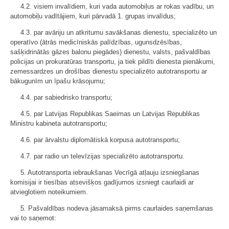
4.2. visiem invalīdiem, kuri vada automobiļus ar rokas vadību, un
automobiļu vadītājiem, kuri pārvadā 1. grupas invalīdus;
4.3. par avāriju un atkritumu savākšanas dienestu, specializēto un
operatīvo (ātrās medicīniskās palīdzības, ugunsdzēsības,
sašķidrinātās gāzes balonu piegādes) dienestu, valsts, pašvaldības
policijas un prokuratūras transportu, ja tiek pildīti dienesta pienākumi,
zemessardzes un drošības dienestu specializēto autotransportu ar
bākugunīm un īpašu krāsojumu;
4.4. par sabiedrisko transportu;
4.5. par Latvijas Republikas Saeimas un Latvijas Republikas
Ministru kabineta autotransportu;
4.6. par ārvalstu diplomātiskā korpusa autotransportu;
4.7. par radio un televīzijas specializēto autotransportu.
5. Autotransporta iebraukšanas Vecrīgā atļauju izsniegšanas
komisijai ir tiesības atsevišķos gadījumos izsniegt caurlaidi ar
atvieglotiem noteikumiem.
5. Pašvaldības nodeva jāsamaksā pirms caurlaides saņemšanas
vai to saņemot: