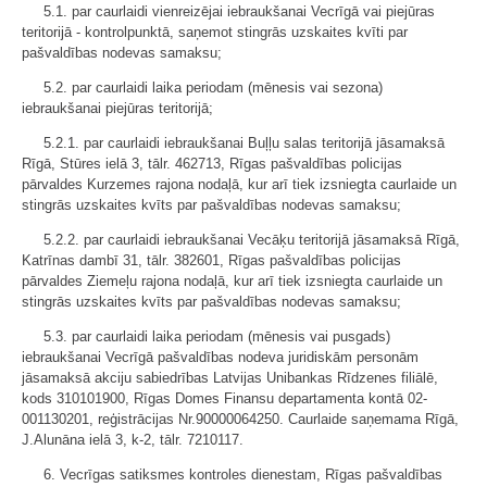
5.1. par caurlaidi vienreizējai iebraukšanai Vecrīgā vai piejūras
teritorijā - kontrolpunktā, saņemot stingrās uzskaites kvīti par
pašvaldības nodevas samaksu;
5.2. par caurlaidi laika periodam (mēnesis vai sezona)
iebraukšanai piejūras teritorijā;
5.2.1. par caurlaidi iebraukšanai Buļļu salas teritorijā jāsamaksā
Rīgā, Stūres ielā 3, tālr. 462713, Rīgas pašvaldības policijas
pārvaldes Kurzemes rajona nodaļā, kur arī tiek izsniegta caurlaide un
stingrās uzskaites kvīts par pašvaldības nodevas samaksu;
5.2.2. par caurlaidi iebraukšanai Vecāķu teritorijā jāsamaksā Rīgā,
Katrīnas dambī 31, tālr. 382601, Rīgas pašvaldības policijas
pārvaldes Ziemeļu rajona nodaļā, kur arī tiek izsniegta caurlaide un
stingrās uzskaites kvīts par pašvaldības nodevas samaksu;
5.3. par caurlaidi laika periodam (mēnesis vai pusgads)
iebraukšanai Vecrīgā pašvaldības nodeva juridiskām personām
jāsamaksā akciju sabiedrības Latvijas Unibankas Rīdzenes filiālē,
kods 310101900, Rīgas Domes Finansu departamenta kontā 02-
001130201, reģistrācijas Nr.90000064250. Caurlaide saņemama Rīgā,
J.Alunāna ielā 3, k-2, tālr. 7210117.
6. Vecrīgas satiksmes kontroles dienestam, Rīgas pašvaldības