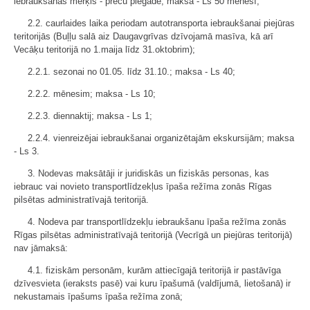
iebraukšanas mērķis - preču piegāde; maksa - Ls 50 mēnesī;
2.2. caurlaides laika periodam autotransporta iebraukšanai piejūras
teritorijās (Buļļu salā aiz Daugavgrīvas dzīvojamā masīva, kā arī
Vecāķu teritorijā no 1.maija līdz 31.oktobrim);
2.2.1. sezonai no 01.05. līdz 31.10.; maksa - Ls 40;
2.2.2. mēnesim; maksa - Ls 10;
2.2.3. diennaktij; maksa - Ls 1;
2.2.4. vienreizējai iebraukšanai organizētajām ekskursijām; maksa
- Ls 3.
3. Nodevas maksātāji ir juridiskās un fiziskās personas, kas
iebrauc vai novieto transportlīdzekļus īpaša režīma zonās Rīgas
pilsētas administratīvajā teritorijā.
4. Nodeva par transportlīdzekļu iebraukšanu īpaša režīma zonās
Rīgas pilsētas administratīvajā teritorijā (Vecrīgā un piejūras teritorijā)
nav jāmaksā:
4.1. fiziskām personām, kurām attiecīgajā teritorijā ir pastāvīga
dzīvesvieta (ieraksts pasē) vai kuru īpašumā (valdījumā, lietošanā) ir
nekustamais īpašums īpaša režīma zonā;