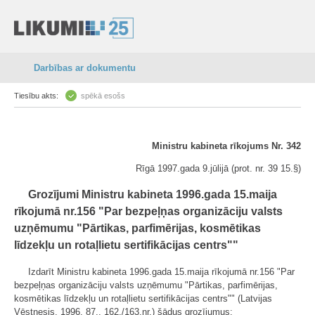
Darbības ar dokumentu
Tiesību akts:
spēkā esošs
Ministru kabineta rīkojums Nr. 342
Rīgā 1997.gada 9.jūlijā (prot. nr. 39 15.§)
Grozījumi Ministru kabineta 1996.gada 15.maija
rīkojumā nr.156 "Par bezpeļņas organizāciju valsts
uzņēmumu "Pārtikas, parfimērijas, kosmētikas
līdzekļu un rotaļlietu sertifikācijas centrs""
Izdarīt Ministru kabineta 1996.gada 15.maija rīkojumā nr.156 "Par
bezpeļņas organizāciju valsts uzņēmumu "Pārtikas, parfimērijas,
kosmētikas līdzekļu un rotaļlietu sertifikācijas centrs"" (Latvijas
Vēstnesis, 1996, 87., 162./163.nr.) šādus grozījumus: