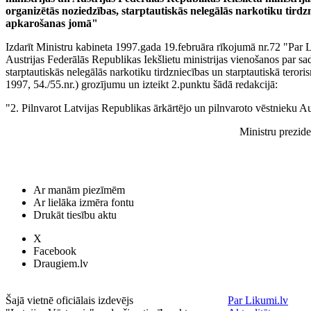
organizētās noziedzības, starptautiskās nelegālās narkotiku tirdz
apkarošanas jomā"
Izdarīt Ministru kabineta 1997.gada 19.februāra rīkojumā nr.72 "Par La
Austrijas Federālās Republikas Iekšlietu ministrijas vienošanos par sa
starptautiskās nelegālās narkotiku tirdzniecības un starptautiskā tero
1997, 54./55.nr.) grozījumu un izteikt 2.punktu šādā redakcijā:
"2. Pilnvarot Latvijas Republikas ārkārtējo un pilnvaroto vēstnieku Au
Ministru prezide
Ar manām piezīmēm
Ar lielāka izmēra fontu
Drukāt tiesību aktu
X
Facebook
Draugiem.lv
Šajā vietnē oficiālais izdevējs
Par Likumi.lv