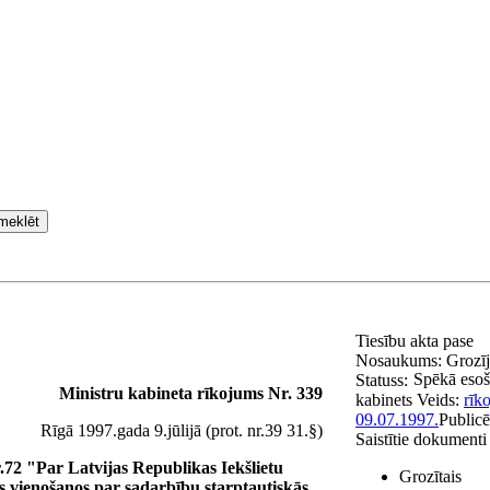
meklēt
Tiesību akta pase
Nosaukums:
Grozīj
Spēkā esoš
Statuss:
Ministru kabineta rīkojums Nr. 339
kabinets
Veids:
rīk
09.07.1997.
Publicē
Rīgā 1997.gada 9.jūlijā (prot. nr.39 31.§)
Saistītie dokumenti
72 "Par Latvijas Republikas Iekšlietu
Grozītais
as vienošanos par sadarbību starptautiskās