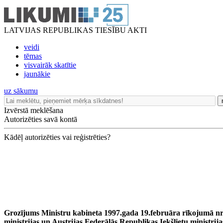
LATVIJAS REPUBLIKAS TIESĪBU AKTI
veidi
tēmas
visvairāk skatītie
jaunākie
uz sākumu
Izvērstā meklēšana
Autorizēties savā kontā
Kādēļ autorizēties vai reģistrēties?
Grozījums Ministru kabineta 1997.gada 19.februāra rīkojumā nr.
ministrijas un Austrijas Federālās Republikas Iekšlietu ministrij