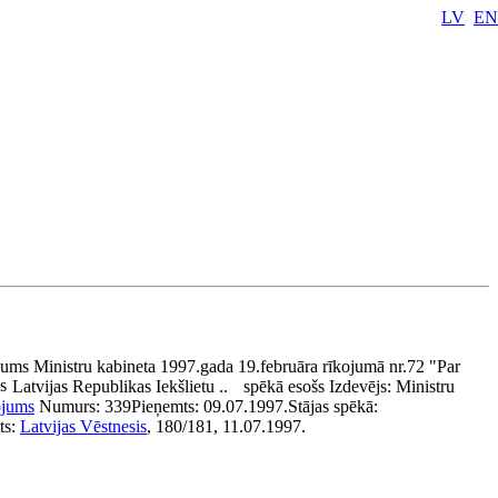
LV
EN
ums Ministru kabineta 1997.gada 19.februāra rīkojumā nr.72 "Par
s
Latvijas Republikas Iekšlietu ..
spēkā esošs
Izdevējs:
Ministru
ojums
Numurs:
339
Pieņemts:
09.07.1997.
Stājas spēkā:
ts:
Latvijas Vēstnesis
, 180/181, 11.07.1997.