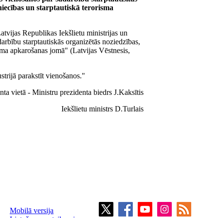
niecības un starptautiskā terorisma
tvijas Republikas Iekšlietu ministrijas un
darbību starptautiskās organizētās noziedzības,
risma apkarošanas jomā" (Latvijas Vēstnesis,
strijā parakstīt vienošanos."
nta vietā - Ministru prezidenta biedrs J.Kaksītis
Iekšlietu ministrs D.Turlais
Mobilā versija