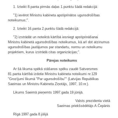
1. Izteikt 8.panta pirmās daļas 1.punktu šādā redakcijā:
"1) ievērot Ministru kabineta apstiprinātos ugunsdrošības
noteikumus;".
2. Izteikt 16.panta 2.punktu šādā redakcijā:
"2) izstrādāt un noteiktā kārtībā iesniegt apstiprināšanai
Ministru kabinetā ugunsdrošības noteikumus, kā arī dot atzinumus
ugunsdrošības jautājumos par standartu, normu un noteikumu
projektiem, kurus izstrādā citas organizācijas;".
Pārejas noteikums
Ar šā likuma spēkā stāšanos spēku zaudē Satversmes
81.panta kārtībā izdotie Ministru kabineta noteikumi nr.129
"Grozījumi likumā "Par ugunsdrošību"" (Latvijas Republikas
Saeimas un Ministru Kabineta Ziņotājs, 1997, 10.nr.).
Likums Saeimā pieņemts 1997.gada 19.jūnijā.
Valsts prezidenta vietā
Saeimas priekšsēdētājs A.Čepānis
Rīgā 1997.gada 8.jūlijā