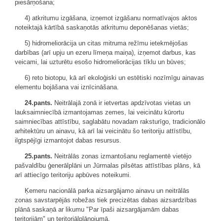
piesārņošana;
4) atkritumu izgāšana, izņemot izgāšanu normatīvajos aktos
noteiktajā kārtībā saskaņotās atkritumu deponēšanas vietās;
5) hidromeliorācija un citas mitruma režīmu ietekmējošas
darbības (arī upju un ezeru līmeņa maiņa), izņemot darbus, kas
veicami, lai uzturētu esošo hidromeliorācijas tīklu un būves;
6) reto biotopu, kā arī ekoloģiski un estētiski nozīmīgu ainavas
elementu bojāšana vai iznīcināšana.
24.pants.
Neitrālajā zonā ir ietvertas apdzīvotas vietas un
lauksaimniecībā izmantojamas zemes, lai veicinātu kūrortu
saimniecības attīstību, saglabātu novadam raksturīgo, tradicionālo
arhitektūru un ainavu, kā arī lai veicinātu šo teritoriju attīstību,
ilgtspējīgi izmantojot dabas resursus.
25.pants.
Neitrālās zonas izmantošanu reglamentē vietējo
pašvaldību ģenerālplāni un Jūrmalas pilsētas attīstības plāns, kā
arī attiecīgo teritoriju apbūves noteikumi.
Ķemeru nacionālā parka aizsargājamo ainavu un neitrālās
zonas savstarpējās robežas tiek precizētas dabas aizsardzības
plānā saskaņā ar likumu "Par īpaši aizsargājamām dabas
teritorijām" un teritoriālplānojumā.