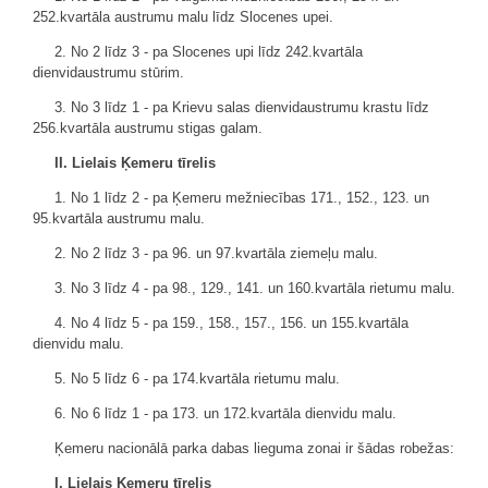
252.kvartāla austrumu malu līdz Slocenes upei.
2. No 2 līdz 3 - pa Slocenes upi līdz 242.kvartāla
dienvidaustrumu stūrim.
3. No 3 līdz 1 - pa Krievu salas dienvidaustrumu krastu līdz
256.kvartāla austrumu stigas galam.
II. Lielais Ķemeru tīrelis
1. No 1 līdz 2 - pa Ķemeru mežniecības 171., 152., 123. un
95.kvartāla austrumu malu.
2. No 2 līdz 3 - pa 96. un 97.kvartāla ziemeļu malu.
3. No 3 līdz 4 - pa 98., 129., 141. un 160.kvartāla rietumu malu.
4. No 4 līdz 5 - pa 159., 158., 157., 156. un 155.kvartāla
dienvidu malu.
5. No 5 līdz 6 - pa 174.kvartāla rietumu malu.
6. No 6 līdz 1 - pa 173. un 172.kvartāla dienvidu malu.
Ķemeru nacionālā parka dabas lieguma zonai ir šādas robežas:
I. Lielais Ķemeru tīrelis