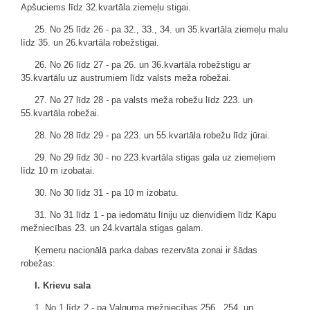
Apšuciems līdz 32.kvartāla ziemeļu stigai.
25. No 25 līdz 26 - pa 32., 33., 34. un 35.kvartāla ziemeļu malu
līdz 35. un 26.kvartāla robežstigai.
26. No 26 līdz 27 - pa 26. un 36.kvartāla robežstigu ar
35.kvartālu uz austrumiem līdz valsts meža robežai.
27. No 27 līdz 28 - pa valsts meža robežu līdz 223. un
55.kvartāla robežai.
28. No 28 līdz 29 - pa 223. un 55.kvartāla robežu līdz jūrai.
29. No 29 līdz 30 - no 223.kvartāla stigas gala uz ziemeļiem
līdz 10 m izobatai.
30. No 30 līdz 31 - pa 10 m izobatu.
31. No 31 līdz 1 - pa iedomātu līniju uz dienvidiem līdz Kāpu
mežniecības 23. un 24.kvartāla stigas galam.
Ķemeru nacionālā parka dabas rezervāta zonai ir šādas
robežas:
I. Krievu sala
1. No 1 līdz 2 - pa Valguma mežniecības 256., 254. un