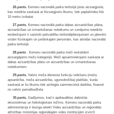
26.pants.
Ķemeru nacionālā parka teritorijā jūras aizsargjosla,
kas noteikta saskaņā ar Aizsargjoslu likumu, tiek paplašināta līdz
10 metru izobatai.
27.pants.
Ķemeru nacionālā parka dabas aizsardzības plāna,
aizsardzības un izmantošanas noteikumu un zonējuma noteiktie
ierobežojumi ir saistoši pašvaldību teritoriālplānojumam un jāievēro
visām fiziskajām un juridiskajām personām, kas atrodas nacionālā
parka teritorijā.
28.pants
. Ķemeru nacionālā parka meži ieskaitāmi
aizsargājamo mežu kategorijā. Meži apsaimniekojami saskaņā ar
dabas aizsardzības plānu un aizsardzības un izmantošanas
noteikumiem.
29.pants.
Valsts meža dienesta funkciju veikšanu (meža
apsardzība, meža aizsardzība, ugunsdrošība) platībās, kurās
saskaņā ar šo likumu tiek aizliegta saimnieciskā darbība, finansē
no valsts pamatbudžeta.
30.pants.
Gadījumos, kad ir apdraudētas dabiskās
ekosistēmas un hidroloģiskais režīms, Ķemeru nacionālā parka
administrācija ir tiesīga ieteikt Vides aizsardzības un reģionālās
attīstības ministrijas reģionālajām vides institūcijām izvirzīt