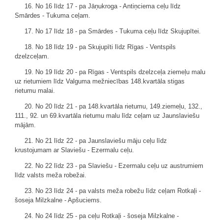
16. No 16 līdz 17 - pa Jāņukroga - Antiņciema ceļu līdz
Smārdes - Tukuma ceļam.
17. No 17 līdz 18 - pa Smārdes - Tukuma ceļu līdz Skujupītei.
18. No 18 līdz 19 - pa Skujupīti līdz Rīgas - Ventspils
dzelzceļam.
19. No 19 līdz 20 - pa Rīgas - Ventspils dzelzceļa ziemeļu malu
uz rietumiem līdz Valguma mežniecības 148.kvartāla stigas
rietumu malai.
20. No 20 līdz 21 - pa 148.kvartāla rietumu, 149.ziemeļu, 132.,
111., 92. un 69.kvartāla rietumu malu līdz ceļam uz Jaunslaviešu
mājām.
21. No 21 līdz 22 - pa Jaunslaviešu māju ceļu līdz
krustojumam ar Slaviešu - Ezermalu ceļu.
22. No 22 līdz 23 - pa Slaviešu - Ezermalu ceļu uz austrumiem
līdz valsts meža robežai.
23. No 23 līdz 24 - pa valsts meža robežu līdz ceļam Rotkaļi -
šoseja Milzkalne - Apšuciems.
24. No 24 līdz 25 - pa ceļu Rotkaļi - šoseja Milzkalne -