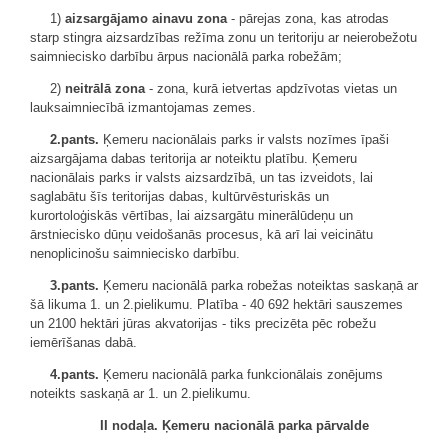
1)
aizsargājamo ainavu zona
- pārejas zona, kas atrodas
starp stingra aizsardzības režīma zonu un teritoriju ar neierobežotu
saimniecisko darbību ārpus nacionālā parka robežām;
2)
neitrālā zona
- zona, kurā ietvertas apdzīvotas vietas un
lauksaimniecībā izmantojamas zemes.
2.pants.
Ķemeru nacionālais parks ir valsts nozīmes īpaši
aizsargājama dabas teritorija ar noteiktu platību. Ķemeru
nacionālais parks ir valsts aizsardzībā, un tas izveidots, lai
saglabātu šīs teritorijas dabas, kultūrvēsturiskās un
kurortoloģiskās vērtības, lai aizsargātu minerālūdeņu un
ārstniecisko dūņu veidošanās procesus, kā arī lai veicinātu
nenoplicinošu saimniecisko darbību.
3.pants.
Ķemeru nacionālā parka robežas noteiktas saskaņā ar
šā likuma 1. un 2.pielikumu. Platība - 40 692 hektāri sauszemes
un 2100 hektāri jūras akvatorijas - tiks precizēta pēc robežu
iemērīšanas dabā.
4.pants.
Ķemeru nacionālā parka funkcionālais zonējums
noteikts saskaņā ar 1. un 2.pielikumu.
II nodaļa. Ķemeru nacionālā parka pārvalde