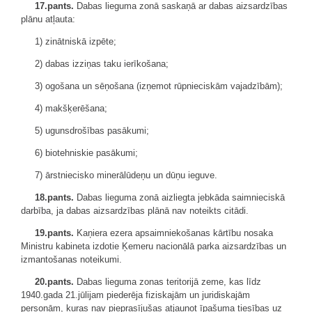
17.pants.
Dabas lieguma zonā saskaņā ar dabas aizsardzības
plānu atļauta:
1) zinātniskā izpēte;
2) dabas izziņas taku ierīkošana;
3) ogošana un sēņošana (izņemot rūpnieciskām vajadzībām);
4) makšķerēšana;
5) ugunsdrošības pasākumi;
6) biotehniskie pasākumi;
7) ārstniecisko minerālūdeņu un dūņu ieguve.
18.pants.
Dabas lieguma zonā aizliegta jebkāda saimnieciskā
darbība, ja dabas aizsardzības plānā nav noteikts citādi.
19.pants.
Kaņiera ezera apsaimniekošanas kārtību nosaka
Ministru kabineta izdotie Ķemeru nacionālā parka aizsardzības un
izmantošanas noteikumi.
20.pants.
Dabas lieguma zonas teritorijā zeme, kas līdz
1940.gada 21.jūlijam piederēja fiziskajām un juridiskajām
personām, kuras nav pieprasījušas atjaunot īpašuma tiesības uz