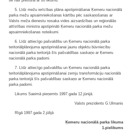
tie nav pretrunā ar šo likumu.
5. Līdz mežu ierīcības plāna apstiprināšanai Ķemeru nacionālā
parka mežu apsaimniekošanas kārtību pēc saskaņošanas ar
Valsts meža dienestu nosaka vides aizsardzības un reģionālās
attīstības ministra apstiprināti Ķemeru nacionālā parka mežu
apsaimniekošanas noteikumi.
6. Līdz attiecīgo pašvaldību un Ķemeru nacionālā parka
teritoriālplānojuma apstiprināšanai jaunu objektu būvniecību
nacionālā parka teritorijā šīs pašvaldības saskaņo ar Ķemeru
nacionālā parka padomi.
7. Līdz attiecīgo pašvaldību un Ķemeru nacionālā parka
teritoriālplānojuma apstiprināšanai zemju transformāciju nacionālā
parka teritorijā šīs pašvaldības saskaņo ar Ķemeru nacionālā
parka padomi.
Likums Saeimā pieņemts 1997.gada 12.jūnijā.
Valsts prezidents G.Ulmanis
Rīgā 1997.gada 2.jūlijā
Ķemeru nacionālā parka likuma
1.pielikums