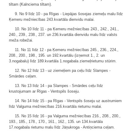
tiltam (Kalnciema tiltam).
9. No 9 līdz 10 - pa Rīgas - Liepājas šosejas ziemeļu malu līdz
Ķemeru mežniecības 243.kvartāla dienvidu malai.
10. No 10 līdz 11 - pa Ķemeru mežniecības 243., 242., 241.,
240., 239., 238., 237. un 236.kvartāla dienvidu malu līdz valsts
meža robežai.
11. No 11 līdz 12 - pa Ķemeru mežniecības 245., 236., 224.,
208., 200., 198., 195. un 192.kvartālu (izņemot 1., 2. un
3.nogabalu) līdz 189.kvartāla 1.nogabala ziemeļrietumu stūrim.
12. No 12 līdz 13 - uz ziemeļiem pa ceļu līdz Slampes -
Smārdes ceļam.
13. No 13 līdz 14 - pa Slampes - Smārdes ceļu līdz
krustojumam ar Rīgas - Ventspils šoseju.
14. No 14 līdz 15 - pa Rīgas - Ventspils šoseju uz austrumiem
līdz Valguma mežniecības 216.kvartāla rietumu malai.
15. No 15 līdz 16 - pa Valguma mežniecības 216., 208., 200.,
193., 185., 178., 170., 161., 162., 135. un 134.kvartāla
17.nogabala rietumu malu līdz Jāņukroga - Antiņciema ceļam.