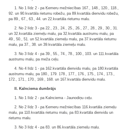
1. No 1 līdz 2 - pa Ķemeru mežniecības 167., 148., 120., 118.,
92. un 90.kvartāla rietumu robežu, pa 89.kvartāla dienvidu robežu,
pa 89., 67., 63., 44. un 22.kvartāla rietumu malu.
2. No 2 līdz 3 - pa 22., 23., 24., 25., 26., 27., 28., 29., 30., 31.
un 32.kvartāla ziemeļu malu, pa 32.kvartāla austrumu malu, pa
49., 50., 51. un 52.kvartāla ziemeļu malu, pa 37.kvartāla rietumu
malu, pa 37., 38. un 39.kvartāla ziemeļu malu.
3. No 3 līdz 4 - pa 39., 55., 74., 78., 100., 103. un 111.kvartāla
austrumu malu, pa meža ceļu.
4. No 4 līdz 1 - pa 162.kvartāla dienvidu malu, pa 180.kvartāla
austrumu malu, pa 180., 179. 178., 177., 176., 175., 174., 173.,
172., 171., 170., 169., 168. un 167.kvartāla dienvidu malu.
II. Kalnciema dumbrājs
1. No 1 līdz 2 - pa Kalnciema - Jaunodiņu ceļu.
2. No 2 līdz 3 - pa Ķemeru mežniecības 116.kvartāla ziemeļu
malu, pa 110.kvartāla rietumu malu, pa 83.kvartāla dienvidu un
rietumu malu.
3. No 3 līdz 4 - pa 83. un 86.kvartāla ziemeļu malu.