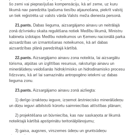
šo zemi vai pieprasījušas kompensāciju, kā arī zeme, uz kuru
likumā nav paredzēta īpašuma tiesību atjaunošana, piekrīt valstij
un tiek reģistrēta uz valsts vārda Valsts meža dienesta personā.
21.pants.
Dabas lieguma, aizsargājamo ainavu un neitrālajā
zonā dzīvnieku skaita regulēšana notiek Medību likumā, Ministru
kabineta izdotajos Medību noteikumos un Ķemeru nacionālā parka
aizsardzības un izmantošanas noteikumos, kā arī dabas
aizsardzības plānā paredzētajā kārtībā.
22.pants.
Aizsargājamo ainavu zona noteikta, lai aizsargātu
tūrisma, atpūtas un izglītības resursus, raksturīgo ainavu un
minerālūdeņu veidošanās hidroķīmisko un hidrodinamisko procesu
līdzsvaru, kā arī lai samazinātu antropogēno ietekmi uz dabas
lieguma zonu.
23.pants.
Aizsargājamo ainavu zonā aizliegta:
1) derīgo izrakteņu ieguve, izņemot ārstniecisko minerālūdeņu
un dūņu ieguvi atbilstoši kūrortu saimniecības attīstības plānam;
2) projektēšana un būvniecība, kas nav saskaņota ar likumā
noteiktajā kārtībā apstiprinātu teritoriālplānojumu;
3) gaisa, augsnes, virszemes ūdeņu un gruntsūdeņu