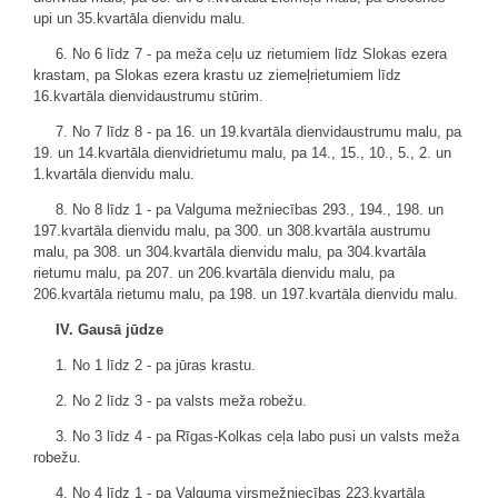
upi un 35.kvartāla dienvidu malu.
6. No 6 līdz 7 - pa meža ceļu uz rietumiem līdz Slokas ezera
krastam, pa Slokas ezera krastu uz ziemeļrietumiem līdz
16.kvartāla dienvidaustrumu stūrim.
7. No 7 līdz 8 - pa 16. un 19.kvartāla dienvidaustrumu malu, pa
19. un 14.kvartāla dienvidrietumu malu, pa 14., 15., 10., 5., 2. un
1.kvartāla dienvidu malu.
8. No 8 līdz 1 - pa Valguma mežniecības 293., 194., 198. un
197.kvartāla dienvidu malu, pa 300. un 308.kvartāla austrumu
malu, pa 308. un 304.kvartāla dienvidu malu, pa 304.kvartāla
rietumu malu, pa 207. un 206.kvartāla dienvidu malu, pa
206.kvartāla rietumu malu, pa 198. un 197.kvartāla dienvidu malu.
IV. Gausā jūdze
1. No 1 līdz 2 - pa jūras krastu.
2. No 2 līdz 3 - pa valsts meža robežu.
3. No 3 līdz 4 - pa Rīgas-Kolkas ceļa labo pusi un valsts meža
robežu.
4. No 4 līdz 1 - pa Valguma virsmežniecības 223.kvartāla