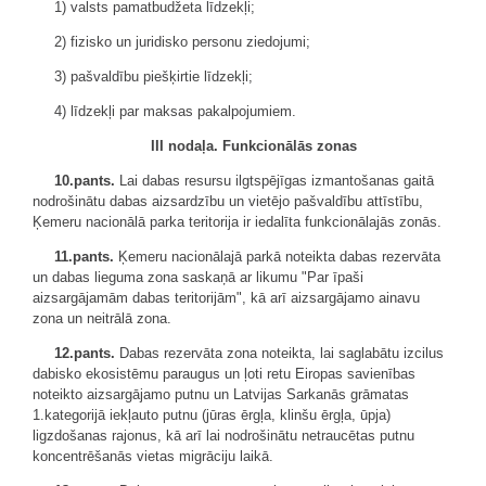
1) valsts pamatbudžeta līdzekļi;
2) fizisko un juridisko personu ziedojumi;
3) pašvaldību piešķirtie līdzekļi;
4) līdzekļi par maksas pakalpojumiem.
III nodaļa. Funkcionālās zonas
10.pants.
Lai dabas resursu ilgtspējīgas izmantošanas gaitā
nodrošinātu dabas aizsardzību un vietējo pašvaldību attīstību,
Ķemeru nacionālā parka teritorija ir iedalīta funkcionālajās zonās.
11.pants.
Ķemeru nacionālajā parkā noteikta dabas rezervāta
un dabas lieguma zona saskaņā ar likumu "Par īpaši
aizsargājamām dabas teritorijām", kā arī aizsargājamo ainavu
zona un neitrālā zona.
12.pants.
Dabas rezervāta zona noteikta, lai saglabātu izcilus
dabisko ekosistēmu paraugus un ļoti retu Eiropas savienības
noteikto aizsargājamo putnu un Latvijas Sarkanās grāmatas
1.kategorijā iekļauto putnu (jūras ērgļa, klinšu ērgļa, ūpja)
ligzdošanas rajonus, kā arī lai nodrošinātu netraucētas putnu
koncentrēšanās vietas migrāciju laikā.