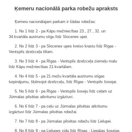
Ķemeru nacionālā parka robežu apraksts
Ķemeru nacionālajam parkam ir šādas robežas:
1. No 1 līdz 2 - pa Kāpu mežniecības 23., 27., 32. un
34.kvartāla austrumu stigu līdz Slocenes upei.
2. No 2 līdz 3 - pa Slocenes upes kreiso krastu līdz Rīgas -
Ventspils dzelzceļa tiltam.
3. No 3 līdz 4 - pa Rīgas - Ventspils dzelzceļa ziemeļu malu
līdz Kāpu mežniecības 21.kvartālam.
4. No 4 līdz 5 - pa 21.mežu kvartāla austrumu stigas
turpinājumu, šķērsojot dzelzceļu, līdz Rīgas - Ventspils šosejai.
5. No 5 līdz 6 - pa Rīgas - Ventspils šoseju līdz ceļam uz
Jūrmalas pilsētas atkritumu izgāztuvi.
6. No 6 līdz 7 - pa ceļu uz Jūrmalas pilsētas atkritumu
izgāztuvi līdz Jūrmalas pilsētas robežai.
7. No 7 līdz 8 - pa Jūrmalas pilsētas robežu līdz Lielupei.
8. No 8 līdz 9 - pa Lielupes vidu līdz Rīgas - Liepājas šosejas