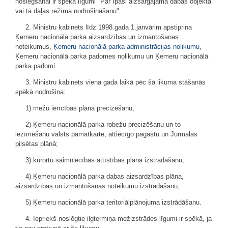
noslēgšanai ir spēkā līgumi "Par īpaši aizsargājamā dabas objekta
vai tā daļas režīma nodrošināšanu".
2. Ministru kabinets līdz 1998.gada 1.janvārim apstiprina
Ķemeru nacionālā parka aizsardzības un izmantošanas
noteikumus,
Ķemeru nacionālā parka administrācijas nolikumu
,
Ķemeru nacionālā parka padomes nolikumu un Ķemeru nacionālā
parka padomi.
3. Ministru kabinets viena gada laikā pēc šā likuma stāšanās
spēkā nodrošina:
1) mežu ierīcības plāna precizēšanu;
2) Ķemeru nacionālā parka robežu precizēšanu un to
iezīmēšanu valsts pamatkartē, attiecīgo pagastu un Jūrmalas
pilsētas plānā;
3) kūrortu saimniecības attīstības plāna izstrādāšanu;
4) Ķemeru nacionālā parka dabas aizsardzības plāna,
aizsardzības un izmantošanas noteikumu izstrādāšanu;
5) Ķemeru nacionālā parka teritoriālplānojuma izstrādāšanu.
4. Iepriekš noslēgtie ilgtermiņa mežizstrādes līgumi ir spēkā, ja