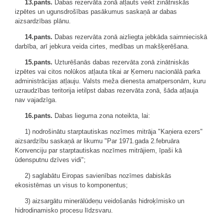
13.pants.
Dabas rezervāta zonā atļauts veikt zinātniskās
izpētes un ugunsdrošības pasākumus saskaņā ar dabas
aizsardzības plānu.
14.pants.
Dabas rezervāta zonā aizliegta jebkāda saimnieciskā
darbība, arī jebkura veida cirtes, medības un makšķerēšana.
15.pants.
Uzturēšanās dabas rezervāta zonā zinātniskās
izpētes vai citos nolūkos atļauta tikai ar Ķemeru nacionālā parka
administrācijas atļauju. Valsts meža dienesta amatpersonām, kuru
uzraudzības teritorija ietilpst dabas rezervāta zonā, šāda atļauja
nav vajadzīga.
16.pants.
Dabas lieguma zona noteikta, lai:
1) nodrošinātu starptautiskas nozīmes mitrāja "Kaņiera ezers"
aizsardzību saskaņā ar likumu "Par 1971.gada 2.februāra
Konvenciju par starptautiskas nozīmes mitrājiem, īpaši kā
ūdensputnu dzīves vidi";
2) saglabātu Eiropas savienības nozīmes dabiskās
ekosistēmas un visus to komponentus;
3) aizsargātu minerālūdeņu veidošanās hidroķīmisko un
hidrodinamisko procesu līdzsvaru.