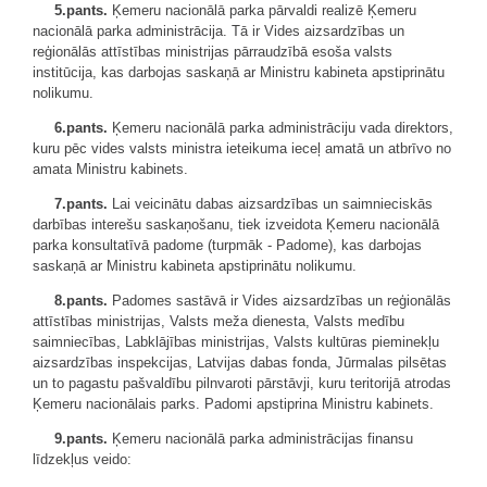
5.pants.
Ķemeru nacionālā parka pārvaldi realizē Ķemeru
nacionālā parka administrācija. Tā ir Vides aizsardzības un
reģionālās attīstības ministrijas pārraudzībā esoša valsts
institūcija, kas darbojas saskaņā ar Ministru kabineta apstiprinātu
nolikumu.
6.pants.
Ķemeru nacionālā parka administrāciju vada direktors,
kuru pēc vides valsts ministra ieteikuma ieceļ amatā un atbrīvo no
amata Ministru kabinets.
7.pants.
Lai veicinātu dabas aizsardzības un saimnieciskās
darbības interešu saskaņošanu, tiek izveidota Ķemeru nacionālā
parka konsultatīvā padome (turpmāk - Padome), kas darbojas
saskaņā ar Ministru kabineta apstiprinātu nolikumu.
8.pants.
Padomes sastāvā ir Vides aizsardzības un reģionālās
attīstības ministrijas, Valsts meža dienesta, Valsts medību
saimniecības, Labklājības ministrijas, Valsts kultūras pieminekļu
aizsardzības inspekcijas, Latvijas dabas fonda, Jūrmalas pilsētas
un to pagastu pašvaldību pilnvaroti pārstāvji, kuru teritorijā atrodas
Ķemeru nacionālais parks. Padomi apstiprina Ministru kabinets.
9.pants.
Ķemeru nacionālā parka administrācijas finansu
līdzekļus veido: