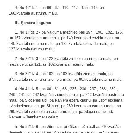
4. No 4 līdz 1 - pa 86., 87., 110., 117., 135., 147. un
166.kvartāla austrumu malu.
III. Ķemeru liegums
1. No 1 līdz 2 - pa Valguma mežniecības 197., 190., 182., 175.
un 167.kvartāla rietumu malu, pa 140.kvartāla dienvidu malu, pa
140.kvartāla rietumu malu, pa 123.kvartāla dienvidu malu, pa
123.kvartāla rietumu malu.
2. No 2 līdz 3 - pa 122.kvartāla ziemeļu un rietumu malu, pa
meža ceļu, pa 121. un 102.kvartāla rietumu malu.
3. No 3 līdz 4 - pa 102. un 103.kvartāla ziemeļu malu, pa
87.kvartāla rietumu un ziemeļu malu, pa 80.kvartāla rietumu malu.
4. No 4 līdz 5 - pa 80., 81., 63., 235., 236., 237., 238., 239.,
240., 241. un 242.kvartāla ziemeļu malu, pa 242.kvartāla austrumu
malu, pa Slocenes upi, pa Kaņiera ezera krastu, pa Lapmežciema
- Antiņciema ceļu, pa Siliņupi, pa 280.kvartāla austrumu malu, pa
290.kvartāla ziemeļu un austrumu malu, pa Slocenes upi līdz
Ķemeru - Jaunķemeru ceļam.
5. No 5 līdz 6 - pa Jūrmalas pilsētas mežniecības 29.kvartāla
dienvidu malu, pa 30. un 34.kvartāla ziemeļu malu, pa Slocenes