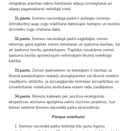
stingrākas prasības ūdeņu lietošanas atļauju izsniegšanai un
atļauju pagarināšanai neitrālajā zonā.
31.pants.
Ķemeru nacionālajā parkā ir aizliegta citzemju
(introducēto) augu sugu stādīšana dabiskajos biotopos un ievestu
dzīvnieku sugu izlaišana dabā.
32.pants.
Ķemeru nacionālajā parkā saglabājas zemes
reformas gaitā iegūtās zemes lietošanas un īpašuma tiesības, kā
arī īpašuma tiesību aprobežojumi. Papildus nosakāmie zemes
īpašuma tiesību aprobežojumi noformējami likumā noteiktajā
kārtībā.
33.pants.
Zemes īpašniekiem un lietotājiem ir tiesības uz
likumā paredzētajiem nodokļu atvieglojumiem vai likumā noteikto
zaudējumu atlīdzību, ja aizsargājamās teritorijas aizsardzības un
izmantošanas noteikumu ievērošana viņiem rada zaudējumus.
34.pants.
Ministru kabinets pēc pozitīva ekoloģiskās
ekspertīzes atzinuma apstiprina valsts nozīmes projektus, kuri
būtiski ietekmē Ķemeru nacionālā parka ekosistēmas.
Pārejas noteikumi
1. Ķemeru nacionālā parka teritorijā līdz jaunu līgumu