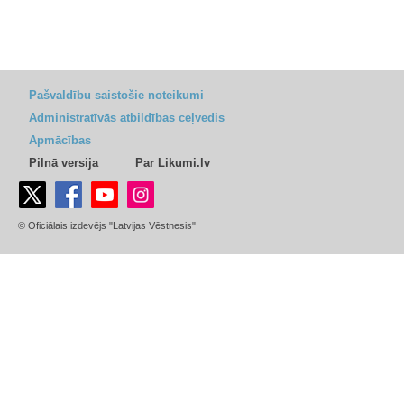
Pašvaldību saistošie noteikumi
Administratīvās atbildības ceļvedis
Apmācības
Pilnā versija
Par Likumi.lv
© Oficiālais izdevējs "Latvijas Vēstnesis"