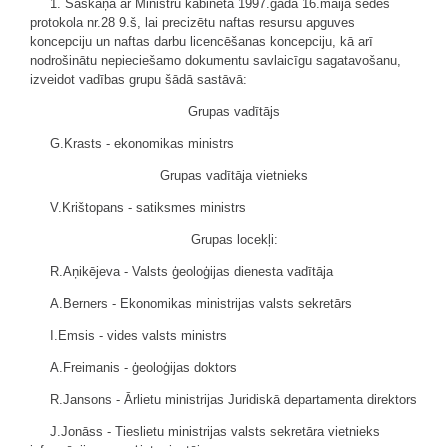
1. Saskaņā ar Ministru kabineta 1997.gada 16.maija sēdes
protokola nr.28 9.š, lai precizētu naftas resursu apguves
koncepciju un naftas darbu licencēšanas koncepciju, kā arī
nodrošinātu nepieciešamo dokumentu savlaicīgu sagatavošanu,
izveidot vadības grupu šādā sastāvā:
Grupas vadītājs
G.Krasts - ekonomikas ministrs
Grupas vadītāja vietnieks
V.Krištopans - satiksmes ministrs
Grupas locekļi:
R.Aņikējeva - Valsts ģeoloģijas dienesta vadītāja
A.Berners - Ekonomikas ministrijas valsts sekretārs
I.Emsis - vides valsts ministrs
A.Freimanis - ģeoloģijas doktors
R.Jansons - Ārlietu ministrijas Juridiskā departamenta direktors
J.Jonāss - Tieslietu ministrijas valsts sekretāra vietnieks