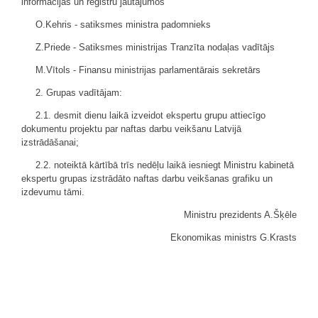
informācijas un reģistru jautājumos
O.Kehris - satiksmes ministra padomnieks
Z.Priede - Satiksmes ministrijas Tranzīta nodaļas vadītājs
M.Vītols - Finansu ministrijas parlamentārais sekretārs
2. Grupas vadītājam:
2.1. desmit dienu laikā izveidot ekspertu grupu attiecīgo
dokumentu projektu par naftas darbu veikšanu Latvijā
izstrādāšanai;
2.2. noteiktā kārtībā trīs nedēļu laikā iesniegt Ministru kabinetā
ekspertu grupas izstrādāto naftas darbu veikšanas grafiku un
izdevumu tāmi.
Ministru prezidents A.Šķēle
Ekonomikas ministrs G.Krasts