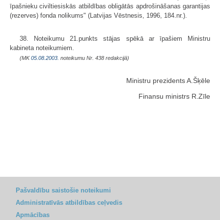
īpašnieku civiltiesiskās atbildības obligātās apdrošināšanas garantijas
(rezerves) fonda nolikums" (Latvijas Vēstnesis, 1996, 184.nr.).
38. Noteikumu 21.punkts stājas spēkā ar īpašiem Ministru
kabineta noteikumiem.
(MK
05.08.2003.
noteikumu Nr. 438 redakcijā)
Ministru prezidents A.Šķēle
Finansu ministrs R.Zīle
Pašvaldību saistošie noteikumi
Administratīvās atbildības ceļvedis
Apmācības