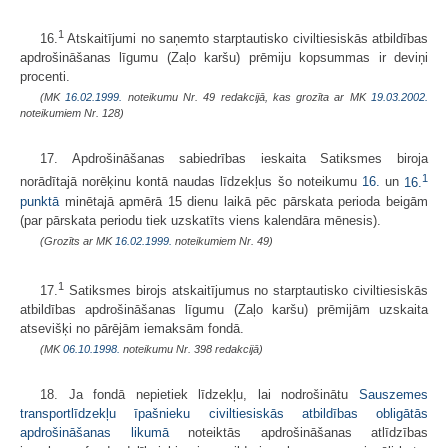
1
16.
Atskaitījumi no saņemto starptautisko civiltiesiskās atbildības
apdrošināšanas līgumu (Zaļo karšu) prēmiju kopsummas ir deviņi
procenti.
(MK
16.02.1999.
noteikumu Nr. 49 redakcijā, kas grozīta ar MK
19.03.2002.
noteikumiem Nr. 128)
17. Apdrošināšanas sabiedrības ieskaita Satiksmes biroja
1
norādītajā norēķinu kontā naudas līdzekļus šo noteikumu
16.
un
16.
punktā
minētajā apmērā 15 dienu laikā pēc pārskata perioda beigām
(par pārskata periodu tiek uzskatīts viens kalendāra mēnesis).
(Grozīts ar MK
16.02.1999.
noteikumiem Nr. 49)
1
17.
Satiksmes birojs atskaitījumus no starptautisko civiltiesiskās
atbildības apdrošināšanas līgumu (Zaļo karšu) prēmijām uzskaita
atsevišķi no pārējām iemaksām fondā.
(MK
06.10.1998.
noteikumu Nr. 398 redakcijā)
18. Ja fondā nepietiek līdzekļu, lai nodrošinātu
Sauszemes
transportlīdzekļu īpašnieku civiltiesiskās atbildības obligātās
apdrošināšanas likumā
noteiktās apdrošināšanas atlīdzības