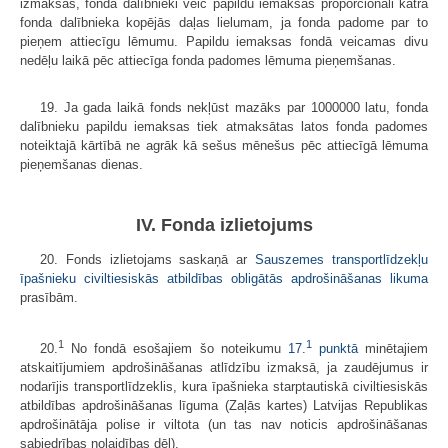
izmaksas, fonda dalībnieki veic papildu iemaksas proporcionāli katra
fonda dalībnieka kopējās daļas lielumam, ja fonda padome par to
pieņem attiecīgu lēmumu. Papildu iemaksas fondā veicamas divu
nedēļu laikā pēc attiecīga fonda padomes lēmuma pieņemšanas.
19. Ja gada laikā fonds nekļūst mazāks par 1000000 latu, fonda
dalībnieku papildu iemaksas tiek atmaksātas latos fonda padomes
noteiktajā kārtībā ne agrāk kā sešus mēnešus pēc attiecīgā lēmuma
pieņemšanas dienas.
IV. Fonda izlietojums
20. Fonds izlietojams saskaņā ar
Sauszemes transportlīdzekļu
īpašnieku civiltiesiskās atbildības obligātās apdrošināšanas likuma
prasībām.
1
1
20.
No fondā esošajiem šo noteikumu
17.
punktā
minētajiem
atskaitījumiem apdrošināšanas atlīdzību izmaksā, ja zaudējumus ir
nodarījis transportlīdzeklis, kura īpašnieka starptautiskā civiltiesiskās
atbildības apdrošināšanas līguma (Zaļās kartes) Latvijas Republikas
apdrošinātāja polise ir viltota (un tas nav noticis apdrošināšanas
sabiedrības nolaidības dēļ).