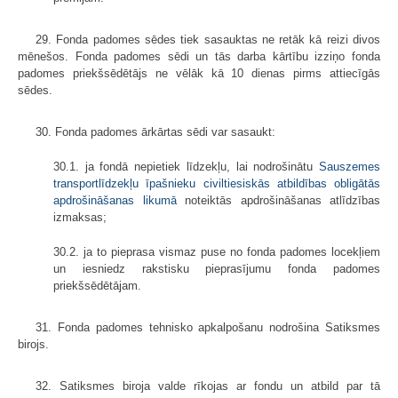
29. Fonda padomes sēdes tiek sasauktas ne retāk kā reizi divos
mēnešos. Fonda padomes sēdi un tās darba kārtību izziņo fonda
padomes priekšsēdētājs ne vēlāk kā 10 dienas pirms attiecīgās
sēdes.
30. Fonda padomes ārkārtas sēdi var sasaukt:
30.1. ja fondā nepietiek līdzekļu, lai nodrošinātu
Sauszemes
transportlīdzekļu īpašnieku civiltiesiskās atbildības obligātās
apdrošināšanas likumā
noteiktās apdrošināšanas atlīdzības
izmaksas;
30.2. ja to pieprasa vismaz puse no fonda padomes locekļiem
un iesniedz rakstisku pieprasījumu fonda padomes
priekšsēdētājam.
31. Fonda padomes tehnisko apkalpošanu nodrošina Satiksmes
birojs.
32. Satiksmes biroja valde rīkojas ar fondu un atbild par tā