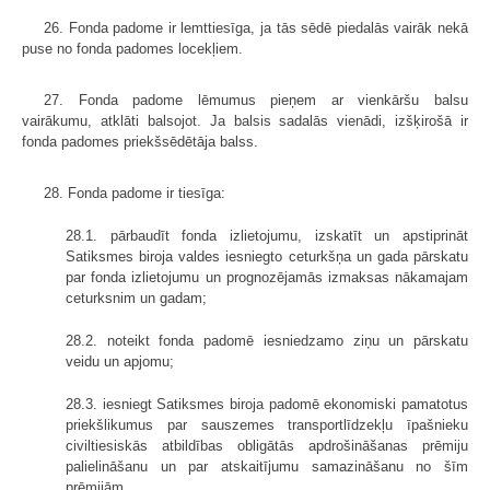
26. Fonda padome ir lemttiesīga, ja tās sēdē piedalās vairāk nekā
puse no fonda padomes locekļiem.
27. Fonda padome lēmumus pieņem ar vienkāršu balsu
vairākumu, atklāti balsojot. Ja balsis sadalās vienādi, izšķirošā ir
fonda padomes priekšsēdētāja balss.
28. Fonda padome ir tiesīga:
28.1. pārbaudīt fonda izlietojumu, izskatīt un apstiprināt
Satiksmes biroja valdes iesniegto ceturkšņa un gada pārskatu
par fonda izlietojumu un prognozējamās izmaksas nākamajam
ceturksnim un gadam;
28.2. noteikt fonda padomē iesniedzamo ziņu un pārskatu
veidu un apjomu;
28.3. iesniegt Satiksmes biroja padomē ekonomiski pamatotus
priekšlikumus par sauszemes transportlīdzekļu īpašnieku
civiltiesiskās atbildības obligātās apdrošināšanas prēmiju
palielināšanu un par atskaitījumu samazināšanu no šīm
prēmijām.