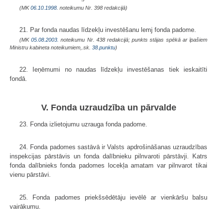
(MK
06.10.1998.
noteikumu Nr. 398 redakcijā)
21. Par fonda naudas līdzekļu investēšanu lemj fonda padome.
(MK
05.08.2003.
noteikumu Nr. 438 redakcijā; punkts stājas spēkā ar īpašiem
Ministru kabineta noteikumiem,.sk.
38.punktu
)
22. Ieņēmumi no naudas līdzekļu investēšanas tiek ieskaitīti
fondā.
V. Fonda uzraudzība un pārvalde
23. Fonda izlietojumu uzrauga fonda padome.
24. Fonda padomes sastāvā ir Valsts apdrošināšanas uzraudzības
inspekcijas pārstāvis un fonda dalībnieku pilnvaroti pārstāvji. Katrs
fonda dalībnieks fonda padomes locekļa amatam var pilnvarot tikai
vienu pārstāvi.
25. Fonda padomes priekšsēdētāju ievēlē ar vienkāršu balsu
vairākumu.