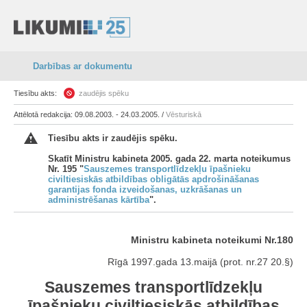
Darbības ar dokumentu
Tiesību akts:
zaudējis spēku
Attēlotā redakcija: 09.08.2003. - 24.03.2005. /
Vēsturiskā
Tiesību akts ir zaudējis spēku.
Skatīt Ministru kabineta 2005. gada 22. marta noteikumus
Nr. 195 "
Sauszemes transportlīdzekļu īpašnieku
civiltiesiskās atbildības obligātās apdrošināšanas
garantijas fonda izveidošanas, uzkrāšanas un
administrēšanas kārtība
".
Ministru kabineta noteikumi Nr.180
Rīgā 1997.gada 13.maijā (prot. nr.27 20.§)
Sauszemes transportlīdzekļu
īpašnieku civiltiesiskās atbildības