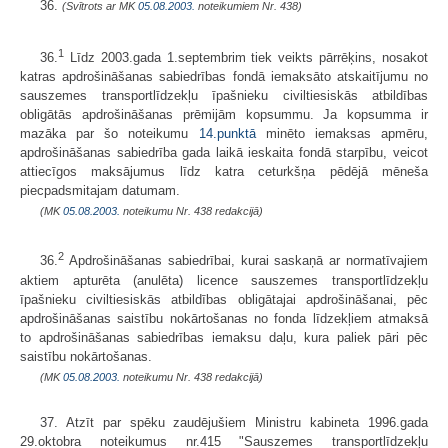
36.
(Svītrots ar MK
05.08.2003.
noteikumiem Nr. 438)
1
36.
Līdz 2003.gada 1.septembrim tiek veikts pārrēķins, nosakot
katras apdrošināšanas sabiedrības fondā iemaksāto atskaitījumu no
sauszemes transportlīdzekļu īpašnieku civiltiesiskās atbildības
obligātās apdrošināšanas prēmijām kopsummu. Ja kopsumma ir
mazāka par šo noteikumu
14.punktā
minēto iemaksas apmēru,
apdrošināšanas sabiedrība gada laikā ieskaita fondā starpību, veicot
attiecīgos maksājumus līdz katra ceturkšņa pēdējā mēneša
piecpadsmitajam datumam.
(MK
05.08.2003.
noteikumu Nr. 438 redakcijā)
2
36.
Apdrošināšanas sabiedrībai, kurai saskaņā ar normatīvajiem
aktiem apturēta (anulēta) licence sauszemes transportlīdzekļu
īpašnieku civiltiesiskās atbildības obligātajai apdrošināšanai, pēc
apdrošināšanas saistību nokārtošanas no fonda līdzekļiem atmaksā
to apdrošināšanas sabiedrības iemaksu daļu, kura paliek pāri pēc
saistību nokārtošanas.
(MK
05.08.2003.
noteikumu Nr. 438 redakcijā)
37. Atzīt par spēku zaudējušiem Ministru kabineta 1996.gada
29.oktobra noteikumus nr.415 "Sauszemes transportlīdzekļu