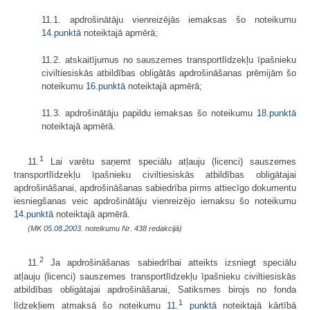
11.1. apdrošinātāju vienreizējās iemaksas šo noteikumu
14.punktā
noteiktajā apmērā;
11.2. atskaitījumus no sauszemes transportlīdzekļu īpašnieku
civiltiesiskās atbildības obligātās apdrošināšanas prēmijām šo
noteikumu
16.punktā
noteiktajā apmērā;
11.3. apdrošinātāju papildu iemaksas šo noteikumu
18.punktā
noteiktajā apmērā.
1
11.
Lai varētu saņemt speciālu atļauju (licenci) sauszemes
transportlīdzekļu īpašnieku civiltiesiskās atbildības obligātajai
apdrošināšanai, apdrošināšanas sabiedrība pirms attiecīgo dokumentu
iesniegšanas veic apdrošinātāju vienreizējo iemaksu šo noteikumu
14.punktā
noteiktajā apmērā.
(MK
05.08.2003.
noteikumu Nr. 438 redakcijā)
2
11.
Ja apdrošināšanas sabiedrībai atteikts izsniegt speciālu
atļauju (licenci) sauszemes transportlīdzekļu īpašnieku civiltiesiskās
atbildības obligātajai apdrošināšanai, Satiksmes birojs no fonda
1
līdzekļiem atmaksā šo noteikumu
11.
punktā
noteiktajā kārtībā