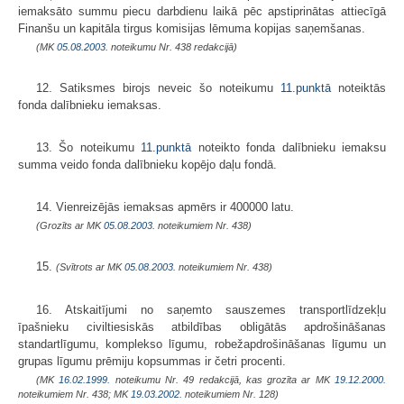
iemaksāto summu piecu darbdienu laikā pēc apstiprinātas attiecīgā
Finanšu un kapitāla tirgus komisijas lēmuma kopijas saņemšanas.
(MK
05.08.2003.
noteikumu Nr. 438 redakcijā)
12. Satiksmes birojs neveic šo noteikumu
11.punktā
noteiktās
fonda dalībnieku iemaksas.
13. Šo noteikumu
11.punktā
noteikto fonda dalībnieku iemaksu
summa veido fonda dalībnieku kopējo daļu fondā.
14. Vienreizējās iemaksas apmērs ir 400000 latu.
(Grozīts ar MK
05.08.2003.
noteikumiem Nr. 438)
15.
(Svītrots ar MK
05.08.2003.
noteikumiem Nr. 438)
16. Atskaitījumi no saņemto sauszemes transportlīdzekļu
īpašnieku civiltiesiskās atbildības obligātās apdrošināšanas
standartlīgumu, komplekso līgumu, robežapdrošināšanas līgumu un
grupas līgumu prēmiju kopsummas ir četri procenti.
(MK
16.02.1999.
noteikumu Nr. 49 redakcijā, kas grozīta ar MK
19.12.2000.
noteikumiem Nr. 438; MK
19.03.2002.
noteikumiem Nr. 128)