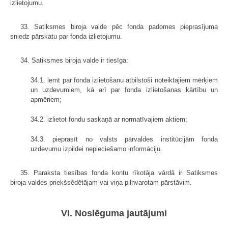
izlietojumu.
33. Satiksmes biroja valde pēc fonda padomes pieprasījuma
sniedz pārskatu par fonda izlietojumu.
34. Satiksmes biroja valde ir tiesīga:
34.1. lemt par fonda izlietošanu atbilstoši noteiktajiem mērķiem
un uzdevumiem, kā arī par fonda izlietošanas kārtību un
apmēriem;
34.2. izlietot fondu saskaņā ar normatīvajiem aktiem;
34.3. pieprasīt no valsts pārvaldes institūcijām fonda
uzdevumu izpildei nepieciešamo informāciju.
35. Paraksta tiesības fonda kontu rīkotāja vārdā ir Satiksmes
biroja valdes priekšsēdētājam vai viņa pilnvarotam pārstāvim.
VI. Noslēguma jautājumi