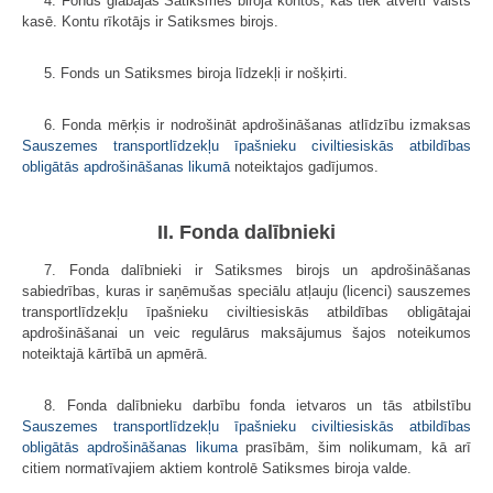
4. Fonds glabājas Satiksmes biroja kontos, kas tiek atvērti Valsts
kasē. Kontu rīkotājs ir Satiksmes birojs.
5. Fonds un Satiksmes biroja līdzekļi ir nošķirti.
6. Fonda mērķis ir nodrošināt apdrošināšanas atlīdzību izmaksas
Sauszemes transportlīdzekļu īpašnieku civiltiesiskās atbildības
obligātās apdrošināšanas likumā
noteiktajos gadījumos.
II. Fonda dalībnieki
7. Fonda dalībnieki ir Satiksmes birojs un apdrošināšanas
sabiedrības, kuras ir saņēmušas speciālu atļauju (licenci) sauszemes
transportlīdzekļu īpašnieku civiltiesiskās atbildības obligātajai
apdrošināšanai un veic regulārus maksājumus šajos noteikumos
noteiktajā kārtībā un apmērā.
8. Fonda dalībnieku darbību fonda ietvaros un tās atbilstību
Sauszemes transportlīdzekļu īpašnieku civiltiesiskās atbildības
obligātās apdrošināšanas likuma
prasībām, šim nolikumam, kā arī
citiem normatīvajiem aktiem kontrolē Satiksmes biroja valde.