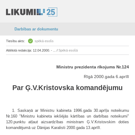
Darbības ar dokumentu
Tiesību akts:
spēkā esošs
Attēlotā redakcija: 12.04.2000. - ... /
Spēkā esošā
Ministru prezidenta rīkojums Nr.124
Rīgā 2000.gada 6.aprīlī
Par Ģ.V.Kristovska komandējumu
1. Saskaņā ar Ministru kabineta 1996.gada 30.aprīļa noteikumu
Nr.160 "Ministru kabineta iekšējās kārtības un darbības noteikumi"
120.punktu atļaut aizsardzības ministram Ģ.V.Kristovskim doties
komandējumā uz Dānijas Karalisti 2000.gada 13.aprīlī.