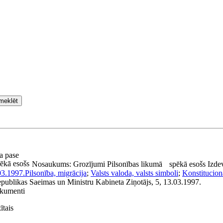
meklēt
ta pase
ēkā esošs
Nosaukums:
Grozījumi Pilsonības likumā
spēkā esošs
Izde
03.1997.
Pilsonība, migrācija
;
Valsts valoda, valsts simboli
;
Konstitucionā
epublikas Saeimas un Ministru Kabineta Ziņotājs, 5, 13.03.1997.
okumenti
ītais