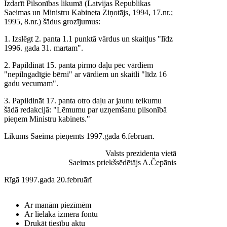
Izdarīt Pilsonības likumā (Latvijas Republikas
Saeimas un Ministru Kabineta Ziņotājs, 1994, 17.nr.;
1995, 8.nr.) šādus grozījumus:
1. Izslēgt 2. panta 1.1 punktā vārdus un skaitļus "līdz
1996. gada 31. martam".
2. Papildināt 15. panta pirmo daļu pēc vārdiem
"nepilngadīgie bērni" ar vārdiem un skaitli "līdz 16
gadu vecumam".
3. Papildināt 17. panta otro daļu ar jaunu teikumu
šādā redakcijā: "Lēmumu par uzņemšanu pilsonībā
pieņem Ministru kabinets."
Likums Saeimā pieņemts 1997.gada 6.februārī.
Valsts prezidenta vietā
Saeimas priekšsēdētājs A.Čepānis
Rīgā 1997.gada 20.februārī
Ar manām piezīmēm
Ar lielāka izmēra fontu
Drukāt tiesību aktu