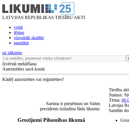
LATVIJAS REPUBLIKAS TIESĪBU AKTI
veidi
tēmas
visvairāk skatītie
jaunākie
uz sākumu
Izvērstā meklēšana
Autorizēties savā kontā
Kādēļ autorizēties vai reģistrēties?
Tiesību ak
Sp
Statuss:
Tēma:
06.
Saeima ir pieņēmusi un Valsts
Latvijas R
prezidents izsludina šādu likumu:
Saistītie d
Grozījumi Pilsonības likumā
Groz