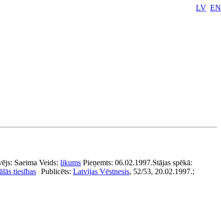
LV
EN
vējs:
Saeima
Veids:
likums
Pieņemts:
06.02.1997.
Stājas spēkā:
lās tiesības
Publicēts:
Latvijas Vēstnesis
, 52/53, 20.02.1997.;