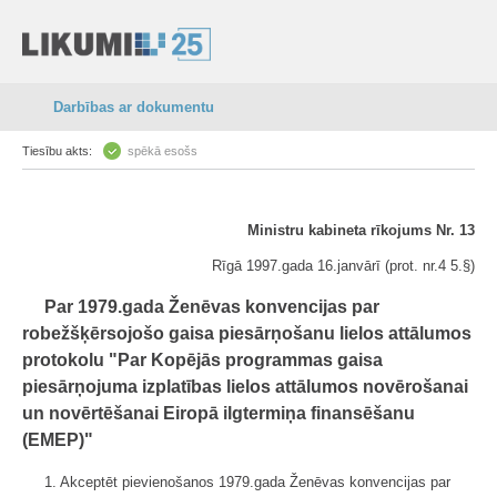
Darbības ar dokumentu
Tiesību akts:
spēkā esošs
Ministru kabineta rīkojums Nr. 13
Rīgā 1997.gada 16.janvārī (prot. nr.4 5.§)
Par 1979.gada Ženēvas konvencijas par
robežšķērsojošo gaisa piesārņošanu lielos attālumos
protokolu "Par Kopējās programmas gaisa
piesārņojuma izplatības lielos attālumos novērošanai
un novērtēšanai Eiropā ilgtermiņa finansēšanu
(EMEP)"
1. Akceptēt pievienošanos 1979.gada Ženēvas konvencijas par