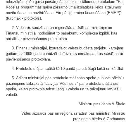
robežšķērsojošo gaisa piesārņošanu lielos attālumos protokolam "Par
Kopējās programmas gaisa piesārņojuma izplatības lielos attālumos
novērošanai un novērtēšanai Eiropā ilgtermiņa finansēšanu (EMEP)"
(turpmāk - protokols).
2. Vides aizsardzības un reģionālās attīstības ministrijai un
Finansu ministrijai nodrošināt to pasākumu kompleksa izpildi, kas
saistīti ar pievienošanos protokolam.
3. Finansu ministrijai, izstrādājot valsts budžeta projektu kārtējam
gadam, ar 1998.gadu paredzēt dalībvalsts iemaksas, kas saistītas ar
pievienošanos protokolam.
4. Protokols stājas spēkā tā 10.pantā paredzētajā laikā un kārtībā.
5. Ārlietu ministrijai pēc protokola stāšanās spēkā publicēt oficiālu
paziņojumu laikrakstā "Latvijas Vēstnesis" par protokola stāšanos
spēkā, kā arī protokola tekstu angļu valodā un tā tulkojumu latviešu
valodā.
Ministru prezidents A.Šķēle
Vides aizsardzības un reģionālās attīstības ministrs, Ministru
prezidenta biedrs A.Gorbunovs