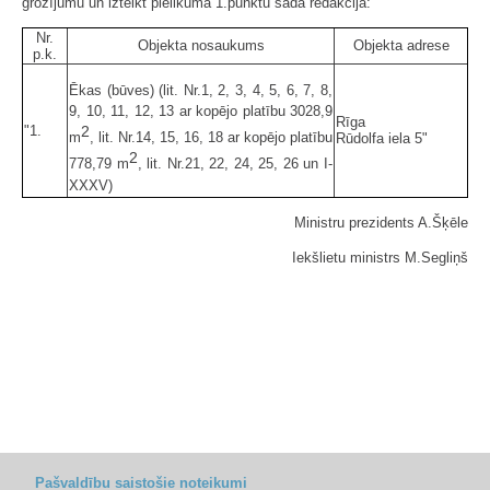
grozījumu un izteikt pielikuma 1.punktu šādā redakcijā:
Nr.
Objekta nosaukums
Objekta adrese
p.k.
Ēkas (būves) (lit. Nr.1, 2, 3, 4, 5, 6, 7, 8,
9, 10, 11, 12, 13 ar kopējo platību 3028,9
Rīga
"1.
2
m
, lit. Nr.14, 15, 16, 18 ar kopējo platību
Rūdolfa iela 5"
2
778,79 m
, lit. Nr.21, 22, 24, 25, 26 un I-
XXXV)
Ministru prezidents A.Šķēle
Iekšlietu ministrs M.Segliņš
Pašvaldību saistošie noteikumi