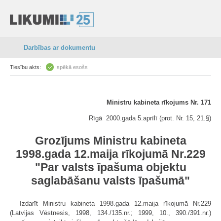
Darbības ar dokumentu
Tiesību akts:
spēkā esošs
Ministru kabineta rīkojums Nr. 171
Rīgā 2000.gada 5.aprīlī (prot. Nr. 15, 21.§)
Grozījums Ministru kabineta
1998.gada 12.maija rīkojumā Nr.229
"Par valsts īpašuma objektu
saglabāšanu valsts īpašumā"
Izdarīt Ministru kabineta 1998.gada 12.maija rīkojumā Nr.229
(Latvijas Vēstnesis, 1998, 134./135.nr.; 1999, 10., 390./391.nr.)