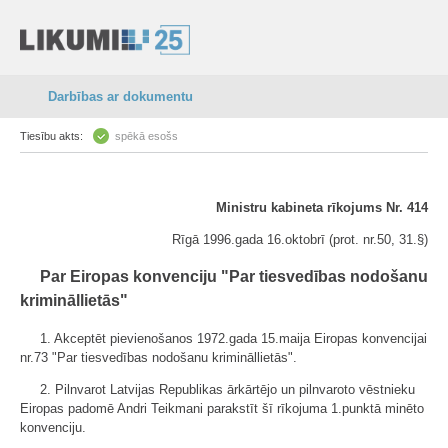
Darbības ar dokumentu
Tiesību akts:
spēkā esošs
Ministru kabineta rīkojums Nr. 414
Rīgā 1996.gada 16.oktobrī (prot. nr.50, 31.§)
Par Eiropas konvenciju "Par tiesvedības nodošanu
krimināllietās"
1. Akceptēt pievienošanos 1972.gada 15.maija Eiropas konvencijai
nr.73 "Par tiesvedības nodošanu krimināllietās".
2. Pilnvarot Latvijas Republikas ārkārtējo un pilnvaroto vēstnieku
Eiropas padomē Andri Teikmani parakstīt šī rīkojuma 1.punktā minēto
konvenciju.