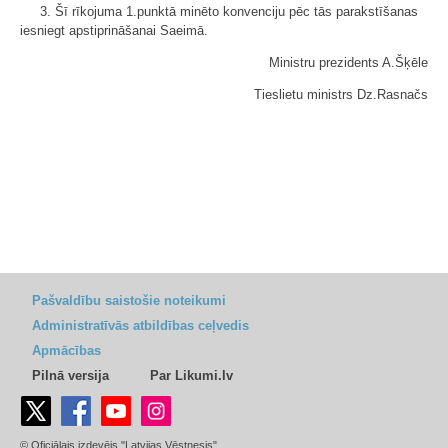
3. Šī rīkojuma 1.punktā minēto konvenciju pēc tās parakstīšanas
iesniegt apstiprināšanai Saeimā.
Ministru prezidents A.Šķēle
Tieslietu ministrs Dz.Rasnačs
Pašvaldību saistošie noteikumi
Administratīvās atbildības ceļvedis
Apmācības
Pilnā versija
Par Likumi.lv
© Oficiālais izdevējs "Latvijas Vēstnesis"