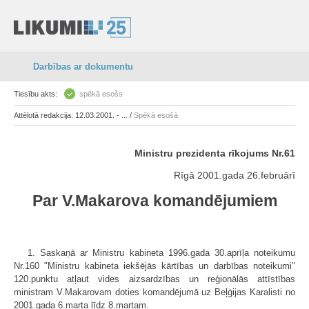
Darbības ar dokumentu
Tiesību akts:
spēkā esošs
Attēlotā redakcija: 12.03.2001. - ... /
Spēkā esošā
Ministru prezidenta rīkojums Nr.61
Rīgā 2001.gada 26.februārī
Par V.Makarova komandējumiem
1. Saskaņā ar Ministru kabineta 1996.gada 30.aprīļa noteikumu
Nr.160 "Ministru kabineta iekšējās kārtības un darbības noteikumi"
120.punktu atļaut vides aizsardzības un reģionālās attīstības
ministram V.Makarovam doties komandējumā uz Beļģijas Karalisti no
2001.gada 6.marta līdz 8.martam.