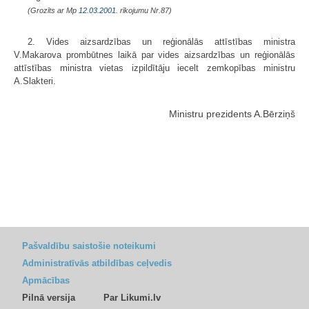
(Grozīts ar Mp
12.03.2001.
rīkojumu Nr.87)
2. Vides aizsardzības un reģionālās attīstības ministra
V.Makarova prombūtnes laikā par vides aizsardzības un reģionālās
attīstības ministra vietas izpildītāju iecelt zemkopības ministru
A.Slakteri.
Ministru prezidents A.Bērziņš
Pašvaldību saistošie noteikumi
Administratīvās atbildības ceļvedis
Apmācības
Pilnā versija
Par Likumi.lv