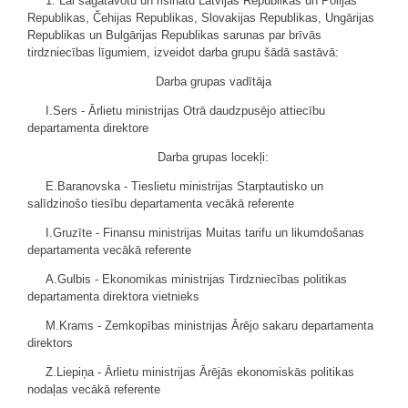
1. Lai sagatavotu un risinātu Latvijas Republikas un Polijas
Republikas, Čehijas Republikas, Slovakijas Republikas, Ungārijas
Republikas un Bulgārijas Republikas sarunas par brīvās
tirdzniecības līgumiem, izveidot darba grupu šādā sastāvā:
Darba grupas vadītāja
I.Sers - Ārlietu ministrijas Otrā daudzpusējo attiecību
departamenta direktore
Darba grupas locekļi:
E.Baranovska - Tieslietu ministrijas Starptautisko un
salīdzinošo tiesību departamenta vecākā referente
I.Gruzīte - Finansu ministrijas Muitas tarifu un likumdošanas
departamenta vecākā referente
A.Gulbis - Ekonomikas ministrijas Tirdzniecības politikas
departamenta direktora vietnieks
M.Krams - Zemkopības ministrijas Ārējo sakaru departamenta
direktors
Z.Liepiņa - Ārlietu ministrijas Ārējās ekonomiskās politikas
nodaļas vecākā referente