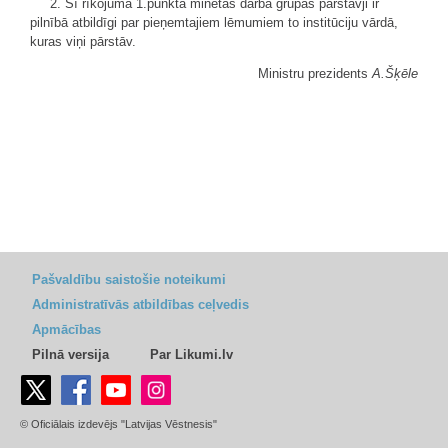
2. Šī rīkojuma 1.punktā minētās darba grupas pārstāvji ir
pilnībā atbildīgi par pieņemtajiem lēmumiem to institūciju vārdā,
kuras viņi pārstāv.
Ministru prezidents
A.Šķēle
Pašvaldību saistošie noteikumi
Administratīvās atbildības ceļvedis
Apmācības
Pilnā versija
Par Likumi.lv
© Oficiālais izdevējs "Latvijas Vēstnesis"