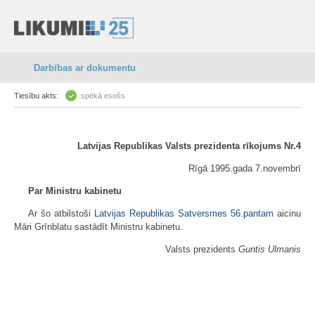
Darbības ar dokumentu
Tiesību akts:
spēkā esošs
Latvijas Republikas Valsts prezidenta rīkojums Nr.4
Rīgā 1995.gada 7.novembrī
Par Ministru kabinetu
Ar šo atbilstoši
Latvijas Republikas Satversmes
56.pantam
aicinu
Māri Grīnblatu sastādīt Ministru kabinetu.
Valsts prezidents
Guntis Ulmanis