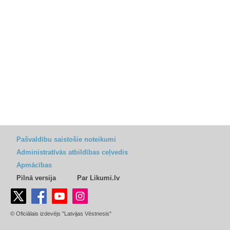
Pašvaldību saistošie noteikumi
Administratīvās atbildības ceļvedis
Apmācības
Pilnā versija
Par Likumi.lv
© Oficiālais izdevējs "Latvijas Vēstnesis"