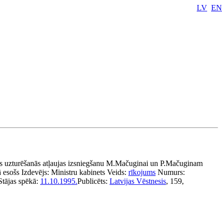
LV
EN
ās uzturēšanās atļaujas izsniegšanu M.Mačuginai un P.Mačuginam
 esošs
Izdevējs:
Ministru kabinets
Veids:
rīkojums
Numurs:
Stājas spēkā:
11.10.1995.
Publicēts:
Latvijas Vēstnesis
, 159,