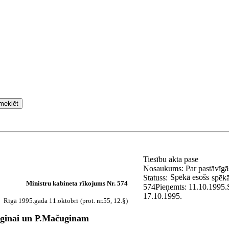
meklēt
Tiesību akta pase
Nosaukums:
Par pastāvīg
Spēkā esošs
Statuss:
spēkā
Ministru kabineta rīkojums Nr. 574
574
Pieņemts:
11.10.1995.
17.10.1995.
Rīgā 1995.gada 11.oktobrī
(prot. nr.55, 12.§)
uginai un P.Mačuginam