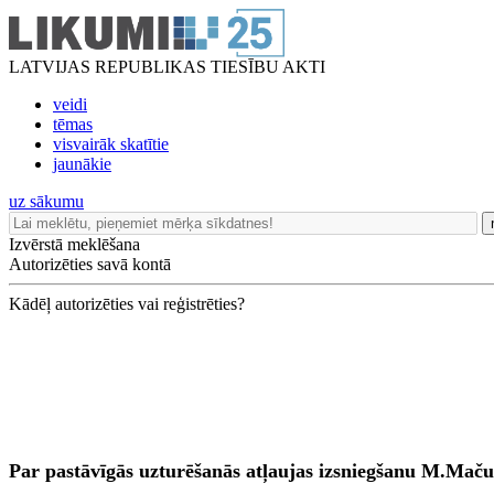
LATVIJAS REPUBLIKAS TIESĪBU AKTI
veidi
tēmas
visvairāk skatītie
jaunākie
uz sākumu
Izvērstā meklēšana
Autorizēties savā kontā
Kādēļ autorizēties vai reģistrēties?
Par pastāvīgās uzturēšanās atļaujas izsniegšanu M.Mač