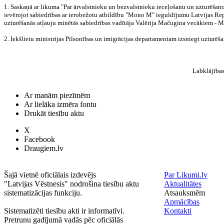
1. Saskaņā ar likuma "Par ārvalstnieku un bezvalstnieku ieceļošanu un uzturēšano
ievērojot sabiedrības ar ierobežotu atbildību "Mono M" ieguldījumu Latvijas Rep
uzturēšanās atļauju minētās sabiedrības vadītāja Valērija Mačugina vecākiem -
2. Iekšlietu ministrijas Pilsonības un imigrācijas departamentam izsniegt uztur
Labklājības
Ar manām piezīmēm
Ar lielāka izmēra fontu
Drukāt tiesību aktu
X
Facebook
Draugiem.lv
Šajā vietnē oficiālais izdevējs
Par Likumi.lv
"Latvijas Vēstnesis" nodrošina tiesību aktu
Aktualitātes
sistematizācijas funkciju.
Atsauksmēm
Apmācības
Sistematizēti tiesību akti ir informatīvi.
Kontakti
Pretrunu gadījumā vadās pēc oficiālās