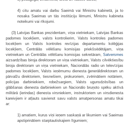
4) citu amatu vai darbu Saeimā vai Ministru kabinetā, ja to
nosaka Saeimas un tās institūciju lēmumi, Ministru kabineta
noteikumi vai rīkojumi.
(3) Latvijas Bankas prezidentam, viņa vietniekam, Latvijas Bankas
padomes locekļiem, valsts kontrolierim, Valsts kontroles padomes
locekļiem un Valsts kontroles revīzijas departamentu kolēģijas
locekļiem, Centrālās vēlēšanu komisijas priekšsēdētājam, viņa
vietniekam un Centrālās vēlēšanu komisijas sekretāram,
Satversmes
aizsardzības biroja direktoram un viņa vietniekam, Valsts cilvēktiesību
biroja direktoram un viņa vietniekam, Nacionālās radio un televīzijas
padomes locekļiem, Valsts ieņēmumu dienesta ģenerāldirektoram un
pārvalžu direktoriem, tiesnešiem, prokuroriem, zvērinātiem notāriem,
policijas darbiniekiem, robežsargiem, Valsts ugunsdzēsības un
glābšanas dienesta darbiniekiem un Nacionālo bruņoto spēku aktīvā
militārā (ierindas) dienesta virsniekiem, instruktoriem un virsdienesta
kareivjiem ir atļauts savienot savu valsts amatpersonas amatu tikai
ar:
1) amatiem, kurus viņi ieņem saskaņā ar likumiem vai Saeimas
apstiprinātiem starptautiskajiem līgumiem;