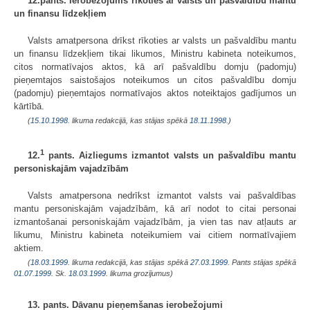
12.pants. Ierobežojums rīkoties ar valsts un pašvaldību mantu
un finansu līdzekļiem
Valsts amatpersona drīkst rīkoties ar valsts un pašvaldību mantu
un finansu līdzekļiem tikai likumos, Ministru kabineta noteikumos,
citos normatīvajos aktos, kā arī pašvaldību domju (padomju)
pieņemtajos saistošajos noteikumos un citos pašvaldību domju
(padomju) pieņemtajos normatīvajos aktos noteiktajos gadījumos un
kārtībā.
(
15.10.1998
. likuma redakcijā, kas stājas spēkā
18.11.1998.
)
1
12.
pants. Aizliegums izmantot valsts un pašvaldību mantu
personiskajām vajadzībām
Valsts amatpersona nedrīkst izmantot valsts vai pašvaldības
mantu personiskajām vajadzībām, kā arī nodot to citai personai
izmantošanai personiskajām vajadzībām, ja vien tas nav atļauts ar
likumu, Ministru kabineta noteikumiem vai citiem normatīvajiem
aktiem.
(
18.03.1999
. likuma redakcijā, kas stājas spēkā
27.03.1999.
Pants stājas spēkā
01.07.1999.
Sk.
18.03.1999
. likuma grozījumus)
13. pants. Dāvanu pieņemšanas ierobežojumi