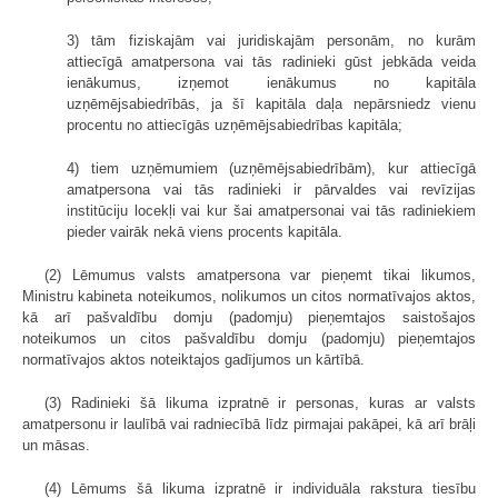
3) tām fiziskajām vai juridiskajām personām, no kurām
attiecīgā amatpersona vai tās radinieki gūst jebkāda veida
ienākumus, izņemot ienākumus no kapitāla
uzņēmējsabiedrībās, ja šī kapitāla daļa nepārsniedz vienu
procentu no attiecīgās uzņēmējsabiedrības kapitāla;
4) tiem uzņēmumiem (uzņēmējsabiedrībām), kur attiecīgā
amatpersona vai tās radinieki ir pārvaldes vai revīzijas
institūciju locekļi vai kur šai amatpersonai vai tās radiniekiem
pieder vairāk nekā viens procents kapitāla.
(2) Lēmumus valsts amatpersona var pieņemt tikai likumos,
Ministru kabineta noteikumos, nolikumos un citos normatīvajos aktos,
kā arī pašvaldību domju (padomju) pieņemtajos saistošajos
noteikumos un citos pašvaldību domju (padomju) pieņemtajos
normatīvajos aktos noteiktajos gadījumos un kārtībā.
(3) Radinieki šā likuma izpratnē ir personas, kuras ar valsts
amatpersonu ir laulībā vai radniecībā līdz pirmajai pakāpei, kā arī brāļi
un māsas.
(4) Lēmums šā likuma izpratnē ir individuāla rakstura tiesību