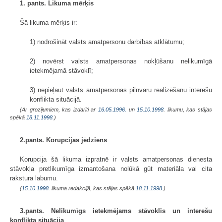
1. pants. Likuma mērķis
Šā likuma mērķis ir:
1) nodrošināt valsts amatpersonu darbības atklātumu;
2) novērst valsts amatpersonas nokļūšanu nelikumīgā
ietekmējamā stāvoklī;
3) nepieļaut valsts amatpersonas pilnvaru realizēšanu interešu
konflikta situācijā.
(Ar grozījumiem, kas izdarīti ar
16.05.1996.
un
15.10.1998
. likumu, kas stājas
spēkā
18.11.1998.
)
2.pants. Korupcijas jēdziens
Korupcija šā likuma izpratnē ir valsts amatpersonas dienesta
stāvokļa pretlikumīga izmantošana nolūkā gūt materiāla vai cita
rakstura labumu.
(
15.10.1998
. likuma redakcijā, kas stājas spēkā
18.11.1998.
)
3.pants. Nelikumīgs ietekmējams stāvoklis un interešu
konflikta situācija