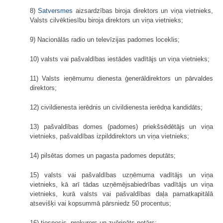
8)
Satversmes
aizsardzības biroja direktors un viņa vietnieks,
Valsts cilvēktiesību biroja direktors un viņa vietnieks;
9) Nacionālās radio un televīzijas padomes loceklis;
10) valsts vai pašvaldības iestādes vadītājs un viņa vietnieks;
11) Valsts ieņēmumu dienesta ģenerāldirektors un pārvaldes
direktors;
12) civildienesta ierēdnis un civildienesta ierēdņa kandidāts;
13) pašvaldības domes (padomes) priekšsēdētājs un viņa
vietnieks, pašvaldības izpilddirektors un viņa vietnieks;
14) pilsētas domes un pagasta padomes deputāts;
15) valsts vai pašvaldības uzņēmuma vadītājs un viņa
vietnieks, kā arī tādas uzņēmējsabiedrības vadītājs un viņa
vietnieks, kurā valsts vai pašvaldības daļa pamatkapitālā
atsevišķi vai kopsummā pārsniedz 50 procentus;
16) tiesnesis, prokurors un zvērināts notārs;