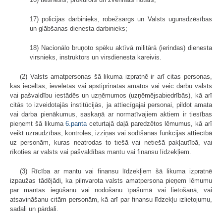
17) policijas darbinieks, robežsargs un Valsts ugunsdzēsības
un glābšanas dienesta darbinieks;
18) Nacionālo bruņoto spēku aktīvā militārā (ierindas) dienesta
virsnieks, instruktors un virsdienesta kareivis.
(2) Valsts amatpersonas šā likuma izpratnē ir arī citas personas,
kas ieceltas, ievēlētas vai apstiprinātas amatos vai veic darbu valsts
vai pašvaldību iestādēs un uzņēmumos (uzņēmējsabiedrībās), kā arī
citās to izveidotajās institūcijās, ja attiecīgajai personai, pildot amata
vai darba pienākumus, saskaņā ar normatīvajiem aktiem ir tiesības
pieņemt šā likuma
6.panta
ceturtajā daļā paredzētos lēmumus, kā arī
veikt uzraudzības, kontroles, izziņas vai sodīšanas funkcijas attiecībā
uz personām, kuras neatrodas to tiešā vai netiešā pakļautībā, vai
rīkoties ar valsts vai pašvaldības mantu vai finansu līdzekļiem.
(3) Rīcība ar mantu vai finansu līdzekļiem šā likuma izpratnē
izpaužas tādējādi, ka pilnvarota valsts amatpersona pieņem lēmumu
par mantas iegūšanu vai nodošanu īpašumā vai lietošanā, vai
atsavināšanu citām personām, kā arī par finansu līdzekļu izlietojumu,
sadali un pārdali.