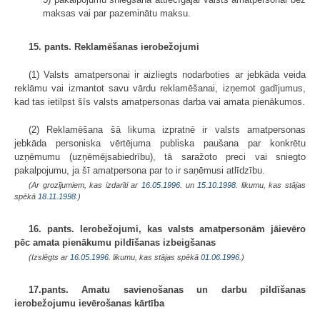
maksas vai par pazeminātu maksu.
15. pants. Reklamēšanas ierobežojumi
(1) Valsts amatpersonai ir aizliegts nodarboties ar jebkāda veida
reklāmu vai izmantot savu vārdu reklamēšanai, izņemot gadījumus,
kad tas ietilpst šīs valsts amatpersonas darba vai amata pienākumos.
(2) Reklamēšana šā likuma izpratnē ir valsts amatpersonas
jebkāda personiska vērtējuma publiska paušana par konkrētu
uzņēmumu (uzņēmējsabiedrību), tā saražoto preci vai sniegto
pakalpojumu, ja šī amatpersona par to ir saņēmusi atlīdzību.
(Ar grozījumiem, kas izdarīti ar
16.05.1996.
un
15.10.1998
. likumu, kas stājas
spēkā
18.11.1998.
)
16. pants. Ierobežojumi, kas valsts amatpersonām jāievēro
pēc amata pienākumu pildīšanas izbeigšanas
(Izslēgts ar
16.05.1996
. likumu, kas stājas spēkā
01.06.1996.
)
17.pants. Amatu savienošanas un darbu pildīšanas
ierobežojumu ievērošanas kārtība