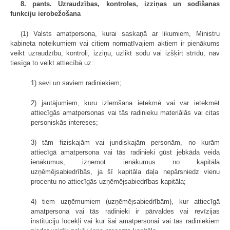
8. pants. Uzraudzības, kontroles, izziņas un sodīšanas
funkciju ierobežošana
(1) Valsts amatpersona, kurai saskaņā ar likumiem, Ministru
kabineta noteikumiem vai citiem normatīvajiem aktiem ir pienākums
veikt uzraudzību, kontroli, izziņu, uzlikt sodu vai izšķirt strīdu, nav
tiesīga to veikt attiecībā uz:
1) sevi un saviem radiniekiem;
2) jautājumiem, kuru izlemšana ietekmē vai var ietekmēt
attiecīgās amatpersonas vai tās radinieku materiālās vai citas
personiskās intereses;
3) tām fiziskajām vai juridiskajām personām, no kurām
attiecīgā amatpersona vai tās radinieki gūst jebkāda veida
ienākumus, izņemot ienākumus no kapitāla
uzņēmējsabiedrībās, ja šī kapitāla daļa nepārsniedz vienu
procentu no attiecīgās uzņēmējsabiedrības kapitāla;
4) tiem uzņēmumiem (uzņēmējsabiedrībām), kur attiecīgā
amatpersona vai tās radinieki ir pārvaldes vai revīzijas
institūciju locekļi vai kur šai amatpersonai vai tās radiniekiem