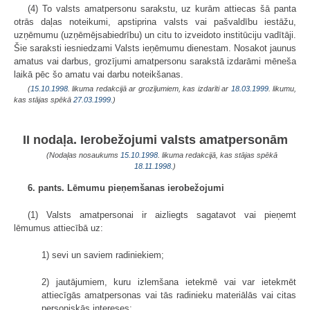
(4) To valsts amatpersonu sarakstu, uz kurām attiecas šā panta
otrās daļas noteikumi, apstiprina valsts vai pašvaldību iestāžu,
uzņēmumu (uzņēmējsabiedrību) un citu to izveidoto institūciju vadītāji.
Šie saraksti iesniedzami Valsts ieņēmumu dienestam. Nosakot jaunus
amatus vai darbus, grozījumi amatpersonu sarakstā izdarāmi mēneša
laikā pēc šo amatu vai darbu noteikšanas.
(
15.10.1998
. likuma redakcijā ar grozījumiem, kas izdarīti ar
18.03.1999
. likumu,
kas stājas spēkā
27.03.1999.
)
II nodaļa. Ierobežojumi valsts amatpersonām
(Nodaļas nosaukums
15.10.1998
. likuma redakcijā, kas stājas spēkā
18.11.1998.
)
6. pants. Lēmumu pieņemšanas ierobežojumi
(1) Valsts amatpersonai ir aizliegts sagatavot vai pieņemt
lēmumus attiecībā uz:
1) sevi un saviem radiniekiem;
2) jautājumiem, kuru izlemšana ietekmē vai var ietekmēt
attiecīgās amatpersonas vai tās radinieku materiālās vai citas
personiskās intereses;