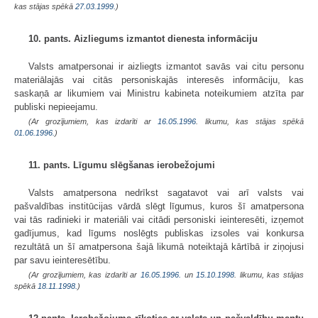
kas stājas spēkā
27.03.1999.
)
10. pants. Aizliegums izmantot dienesta informāciju
Valsts amatpersonai ir aizliegts izmantot savās vai citu personu
materiālajās vai citās personiskajās interesēs informāciju, kas
saskaņā ar likumiem vai Ministru kabineta noteikumiem atzīta par
publiski nepieejamu.
(Ar grozījumiem, kas izdarīti ar
16.05.1996
. likumu, kas stājas spēkā
01.06.1996.
)
11. pants. Līgumu slēgšanas ierobežojumi
Valsts amatpersona nedrīkst sagatavot vai arī valsts vai
pašvaldības institūcijas vārdā slēgt līgumus, kuros šī amatpersona
vai tās radinieki ir materiāli vai citādi personiski ieinteresēti, izņemot
gadījumus, kad līgums noslēgts publiskas izsoles vai konkursa
rezultātā un šī amatpersona šajā likumā noteiktajā kārtībā ir ziņojusi
par savu ieinteresētību.
(Ar grozījumiem, kas izdarīti ar
16.05.1996.
un
15.10.1998
. likumu, kas stājas
spēkā
18.11.1998.
)