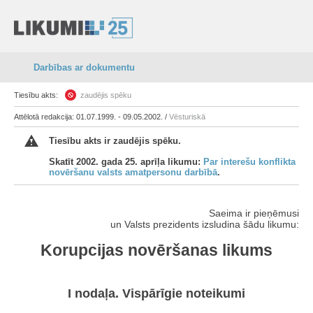
Darbības ar dokumentu
Tiesību akts:
zaudējis spēku
Attēlotā redakcija: 01.07.1999. - 09.05.2002. /
Vēsturiskā
Tiesību akts ir zaudējis spēku.
Skatīt 2002. gada 25. aprīļa likumu:
Par interešu konflikta
novēršanu valsts amatpersonu darbībā
.
Saeima ir pieņēmusi
un Valsts prezidents izsludina šādu likumu:
Korupcijas novēršanas likums
I nodaļa. Vispārīgie noteikumi