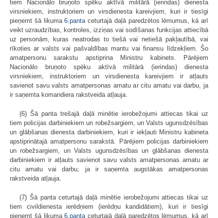
tiem Nacionālo bruņoto spēku aktīvā militārā (ierindas) dienesta
virsniekiem, instruktoriem un virsdienesta kareivjiem, kuri ir tiesīgi
pieņemt šā likuma
6.panta
ceturtajā daļā paredzētos lēmumus, kā arī
veikt uzraudzības, kontroles, izziņas vai sodīšanas funkcijas attiecībā
uz personām, kuras neatrodas to tiešā vai netiešā pakļautībā, vai
rīkoties ar valsts vai pašvaldības mantu vai finansu līdzekļiem. Šo
amatpersonu sarakstu apstiprina Ministru kabinets. Pārējiem
Nacionālo bruņoto spēku aktīvā militārā (ierindas) dienesta
virsniekiem, instruktoriem un virsdienesta kareivjiem ir atļauts
savienot savu valsts amatpersonas amatu ar citu amatu vai darbu, ja
ir saņemta komandiera rakstveida atļauja.
(6) Šā panta trešajā daļā minētie ierobežojumi attiecas tikai uz
tiem policijas darbiniekiem un robežsargiem, un Valsts ugunsdzēsības
un glābšanas dienesta darbiniekiem, kuri ir iekļauti Ministru kabineta
apstiprinātajā amatpersonu sarakstā. Pārējiem policijas darbiniekiem
un robežsargiem, un Valsts ugunsdzēsības un glābšanas dienesta
darbiniekiem ir atļauts savienot savu valsts amatpersonas amatu ar
citu amatu vai darbu, ja ir saņemta augstākas amatpersonas
rakstveida atļauja.
(7) Šā panta ceturtajā daļā minētie ierobežojumi attiecas tikai uz
tiem civildienesta ierēdņiem (ierēdņu kandidātiem), kuri ir tiesīgi
pieņemt šā likuma
6.panta
ceturtajā daļā paredzētos lēmumus, kā arī