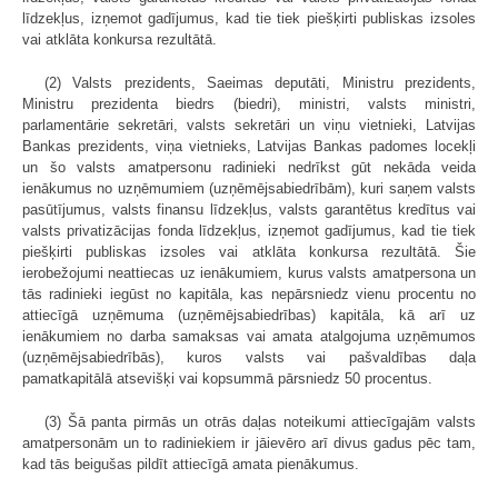
līdzekļus, izņemot gadījumus, kad tie tiek piešķirti publiskas izsoles
vai atklāta konkursa rezultātā.
(2) Valsts prezidents, Saeimas deputāti, Ministru prezidents,
Ministru prezidenta biedrs (biedri), ministri, valsts ministri,
parlamentārie sekretāri, valsts sekretāri un viņu vietnieki, Latvijas
Bankas prezidents, viņa vietnieks, Latvijas Bankas padomes locekļi
un šo valsts amatpersonu radinieki nedrīkst gūt nekāda veida
ienākumus no uzņēmumiem (uzņēmējsabiedrībām), kuri saņem valsts
pasūtījumus, valsts finansu līdzekļus, valsts garantētus kredītus vai
valsts privatizācijas fonda līdzekļus, izņemot gadījumus, kad tie tiek
piešķirti publiskas izsoles vai atklāta konkursa rezultātā. Šie
ierobežojumi neattiecas uz ienākumiem, kurus valsts amatpersona un
tās radinieki iegūst no kapitāla, kas nepārsniedz vienu procentu no
attiecīgā uzņēmuma (uzņēmējsabiedrības) kapitāla, kā arī uz
ienākumiem no darba samaksas vai amata atalgojuma uzņēmumos
(uzņēmējsabiedrībās), kuros valsts vai pašvaldības daļa
pamatkapitālā atsevišķi vai kopsummā pārsniedz 50 procentus.
(3) Šā panta pirmās un otrās daļas noteikumi attiecīgajām valsts
amatpersonām un to radiniekiem ir jāievēro arī divus gadus pēc tam,
kad tās beigušas pildīt attiecīgā amata pienākumus.