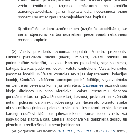
kurām attiecīgā amatpersona vai tās radinieki gūst jebkāda
veida ienākumus, izņemot ienākumus no kapitāla
uzņēmējsabiedrībās, ja šī kapitāla daļa nepārsniedz vienu
procentu no attiecīgās uzņēmējsabiedrības kapitāla;
3) attiecībās ar tiem uzņēmumiem (uzņēmējsabiedrībām), kur
šai amatpersonai vai tās radiniekiem pieder vairāk nekā viens
procents kapitāla.
(2) Valsts prezidents, Saeimas deputāti, Ministru prezidents,
Ministru prezidenta biedrs (biedri), ministri, valsts ministri un
parlamentārie sekretāri, Latvijas Bankas prezidents, viņa vietnieks,
Latvijas Bankas padomes locekļi, valsts kontrolieris, Valsts kontroles
padomes locekļi un Valsts kontroles revīzijas departamentu kolēģijas
locekļi, Centrālās vēlēšanu komisijas priekšsēdētājs, viņa vietnieks
un Centrālās vēlēšanu komisijas sekretārs,
Satversmes
aizsardzības
biroja direktors un viņa vietnieks, Valsts ieņēmumu dienesta
ģenerāldirektors un pārvalžu direktori, tiesneši, prokurori un zvērināti
notāri, policijas darbinieki, robežsargi un Nacionālo bruņoto spēku
aktīvā militārā (ierindas) dienesta virsnieki, instruktori un virsdienesta
kareivji nedrīkst kļūt par pilnvarniekiem, kurus ieceļ valsts vai
pašvaldības kapitāla daļu turētājs akcionāra vai dalībnieka tiesību un
pienākumu realizēšanai uzņēmējsabiedrībā.
(Ar grozījumiem, kas izdarīti ar
16.05.1996.
,
15.10.1998.
un
18.03.1999
. likumu,