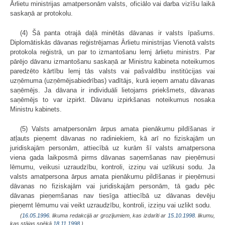
Ārlietu ministrijas amatpersonām valsts, oficiālo vai darba vizīšu laikā
saskaņā ar protokolu.
(4) Šā panta otrajā daļā minētās dāvanas ir valsts īpašums.
Diplomātiskās dāvanas reģistrējamas Ārlietu ministrijas Vienotā valsts
protokola reģistrā, un par to izmantošanu lemj ārlietu ministrs. Par
pārējo dāvanu izmantošanu saskaņā ar Ministru kabineta noteikumos
paredzēto kārtību lemj tās valsts vai pašvaldību institūcijas vai
uzņēmuma (uzņēmējsabiedrības) vadītājs, kurā ieņem amatu dāvanas
saņēmējs. Ja dāvana ir individuāli lietojams priekšmets, dāvanas
saņēmējs to var izpirkt. Dāvanu izpirkšanas noteikumus nosaka
Ministru kabinets.
(5) Valsts amatpersonām ārpus amata pienākumu pildīšanas ir
atļauts pieņemt dāvanas no radiniekiem, kā arī no fiziskajām un
juridiskajām personām, attiecībā uz kurām šī valsts amatpersona
viena gada laikposmā pirms dāvanas saņemšanas nav pieņēmusi
lēmumu, veikusi uzraudzību, kontroli, izziņu vai uzlikusi sodu. Ja
valsts amatpersona ārpus amata pienākumu pildīšanas ir pieņēmusi
dāvanas no fiziskajām vai juridiskajām personām, tā gadu pēc
dāvanas pieņemšanas nav tiesīga attiecībā uz dāvanas devēju
pieņemt lēmumu vai veikt uzraudzību, kontroli, izziņu vai uzlikt sodu.
(
16.05.1996
. likuma redakcijā ar grozījumiem, kas izdarīti ar
15.10.1998
. likumu,
kas stājas spēkā
18.11.1998.
)