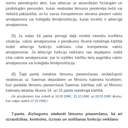
normu piemērojošs akts, kas attiecas uz atsevišķām fiziskajām un
juridiskajām personām, kuras neatrodas lēmuma pieņēmēja tiešā vai
netiešā pakļautībā, un ko savas kompetences ietvaros pieņem valsts
amatpersona vai koleģiāla lēmējinstitūcija, kuras locekle ir attiecīgā
amatpersona.
(5) Ja rodas šā panta pirmajā daļā minētā interešu konflikta
situācija, valsts amatpersonai ir pienākums likumā noteiktajā kārtībā
nodot attiecīgo funkciju veikšanu citai kompetentai valsts
amatpersonai. Ja attiecīgo funkciju veikšanu nav iespējams nodot
citai valsts amatpersonai, par to izpildes kārtību lemj augstāka valsts
amatpersona vai koleģiāla lēmējinstitūcija.
(6) Šajā pantā noteiktie lēmumu pieņemšanas ierobežojumi
neattiecas uz Saeimas deputātiem un Ministru kabineta locekļiem,
kuri piedalās lēmumu pieņemšanā Saeimas kārtības rullī un Ministru
kabineta iekārtas likuma
14.
un
15.pantā
noteiktajā kārtībā.
(Ar grozījumiem, kas izdarīti ar
16.05.1996.
,
15.10.1998.
un
18.03.1999
. likumu,
kas stājas spēkā
27.03.1999.
)
7.pants. Aizliegums ietekmēt lēmumu pieņemšanu, kā arī
uzraudzības, kontroles, izziņas un sodīšanas funkciju veikšanu