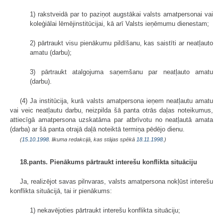
1) rakstveidā par to paziņot augstākai valsts amatpersonai vai
koleģiālai lēmējinstitūcijai, kā arī Valsts ieņēmumu dienestam;
2) pārtraukt visu pienākumu pildīšanu, kas saistīti ar neatļauto
amatu (darbu);
3) pārtraukt atalgojuma saņemšanu par neatļauto amatu
(darbu).
(4) Ja institūcija, kurā valsts amatpersona ieņem neatļautu amatu
vai veic neatļautu darbu, neizpilda šā panta otrās daļas noteikumus,
attiecīgā amatpersona uzskatāma par atbrīvotu no neatļautā amata
(darba) ar šā panta otrajā daļā noteiktā termiņa pēdējo dienu.
(
15.10.1998
. likuma redakcijā, kas stājas spēkā
18.11.1998.
)
18.pants. Pienākums pārtraukt interešu konflikta situāciju
Ja, realizējot savas pilnvaras, valsts amatpersona nokļūst interešu
konflikta situācijā, tai ir pienākums:
1) nekavējoties pārtraukt interešu konflikta situāciju;