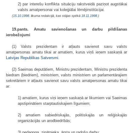
2) par interešu konflikta situāciju rakstveidā paziņot augstākai
valsts amatpersonai vai koleģiālai lēmējinstitūcijai.
(
15.10.1998
. likuma redakcijā, kas stājas spēkā
18.11.1998.
)
19.pants. Amatu savienošanas un darbu pildīšanas
ierobežojumi
(1) Valsts prezidentam ir atļauts savienot savu valsts
amatpersonas amatu tikai ar amatiem, kurus viņš ieņem saskaņā ar
Latvijas Republikas Satversmi
.
(2) Saeimas deputātiem, Ministru prezidentam, Ministru prezidenta
biedram (biedriem), ministriem, valsts ministriem un parlamentārajiem
sekretāriem ir atļauts savienot savu valsts amatpersonas amatu tikai
ar:
1) amatiem, kurus viņi ieņem saskaņā ar likumiem vai Saeimas
apstiprinātiem starptautiskajiem līgumiem;
2) amatiem sabiedriskajās, politiskajās un reliģiskajās
organizācijās un arodbiedrībās;
3) pedagoga, zinātnieka, ārsta un radošo darbu;