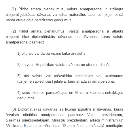
(1) Pildot amata pienākumus, valsts amatpersonai ir aizliegts
pieņemt jebkādas dāvanas vai citus materiālus labumus, izņemot šā
panta otrajā daļā paredzētos gadījumus.
(2) Pildot amata pienākumus, valsts amatpersonai ir atļauts
pieņemt tikai diplomātiskās dāvanas un dāvanas, kuras valsts
amatpersonai pasniedz:
1) oficiālo vai darba vizīšu laikā ārvalstīs;
2) Latvijas Republikas valsts svētkos un atceres dienās;
3) tās valsts vai pašvaldību institūcijas vai uzņēmuma
(uzņēmējsabiedrības) jubilejā, kurā strādā šī amatpersona;
4) citos likumos paredzētajos un Ministru kabineta noteiktajos
gadījumos.
(3) Diplomātiskās dāvanas šā likuma izpratnē ir dāvanas, kuras
ārvalsts oficiālas amatpersonas pasniedz Valsts prezidentam,
Saeimas priekšsēdētājam, Ministru prezidentam, ārlietu ministram un
šā likuma
5.panta
pirmās daļas 12.punktā un otrajā daļā minētajām