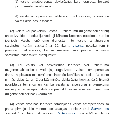
3) valsts amatpersonas deklarāciju, kuru iesniedz, beidzot
pildīt amata pienākumus;
4) valsts amatpersonas deklarāciju prokuratūras, izziņas un
valsts drošības iestādēm.
(2) Valsts vai pašvaldību iestāžu, uzņēmumu (uzņēmējsabiedrību)
un to izveidoto institūciju vadītāji Ministru kabineta noteiktajā kārtībā
iesniedz Valsts ieņēmumu dienestam to valsts amatpersonu
sarakstus, kurām saskaņā ar šā likuma
5.panta
noteikumiem ir
jāiesniedz deklarācijas, kā arī mēneša laikā paziņo par šajos
sarakstos izdarītajiem grozījumiem.
(3) Lai valsts vai pašvaldības iestādes vai uzņēmuma
(uzņēmējsabiedrības) vadītājs, organizējot valsts amatpersonas
darbu, nepieļautu tās atrašanos interešu konflikta situācijā, šā panta
pirmās daļas 1. un 2.punktā minēto deklarāciju kopijas šajā likumā
noteiktajos termiņos un kārtībā valsts amatpersonai ir pienākums
iesniegt arī attiecīgās valsts vai pašvaldības iestādes vai uzņēmuma
(uzņēmējsabiedrības) vadītājam.
(4) Valsts drošības iestādēs strādājošās valsts amatpersonas šā
panta pirmajā daļā minētās deklarācijas iesniedz tikai
Satversmes
aizsardzības biroja direktoram.
Satversmes
aizsardzības biroja