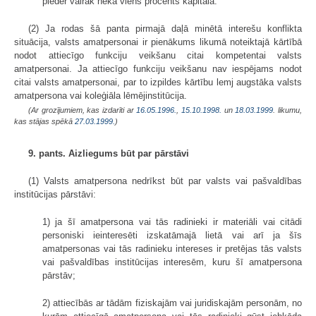
pieder vairāk nekā viens procents kapitāla.
(2) Ja rodas šā panta pirmajā daļā minētā interešu konflikta
situācija, valsts amatpersonai ir pienākums likumā noteiktajā kārtībā
nodot attiecīgo funkciju veikšanu citai kompetentai valsts
amatpersonai. Ja attiecīgo funkciju veikšanu nav iespējams nodot
citai valsts amatpersonai, par to izpildes kārtību lemj augstāka valsts
amatpersona vai koleģiāla lēmējinstitūcija.
(Ar grozījumiem, kas izdarīti ar
16.05.1996.
,
15.10.1998.
un
18.03.1999
. likumu,
kas stājas spēkā
27.03.1999.
)
9. pants. Aizliegums būt par pārstāvi
(1) Valsts amatpersona nedrīkst būt par valsts vai pašvaldības
institūcijas pārstāvi:
1) ja šī amatpersona vai tās radinieki ir materiāli vai citādi
personiski ieinteresēti izskatāmajā lietā vai arī ja šīs
amatpersonas vai tās radinieku intereses ir pretējas tās valsts
vai pašvaldības institūcijas interesēm, kuru šī amatpersona
pārstāv;
2) attiecībās ar tādām fiziskajām vai juridiskajām personām, no