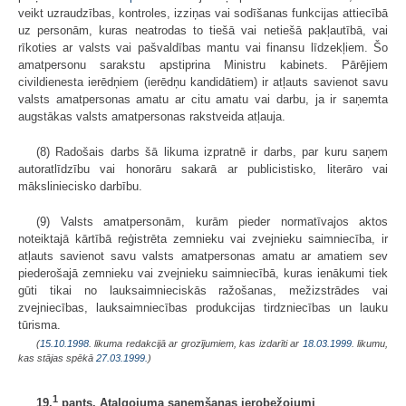
veikt uzraudzības, kontroles, izziņas vai sodīšanas funkcijas attiecībā
uz personām, kuras neatrodas to tiešā vai netiešā pakļautībā, vai
rīkoties ar valsts vai pašvaldības mantu vai finansu līdzekļiem. Šo
amatpersonu sarakstu apstiprina Ministru kabinets. Pārējiem
civildienesta ierēdņiem (ierēdņu kandidātiem) ir atļauts savienot savu
valsts amatpersonas amatu ar citu amatu vai darbu, ja ir saņemta
augstākas valsts amatpersonas rakstveida atļauja.
(8) Radošais darbs šā likuma izpratnē ir darbs, par kuru saņem
autoratlīdzību vai honorāru sakarā ar publicistisko, literāro vai
māksliniecisko darbību.
(9) Valsts amatpersonām, kurām pieder normatīvajos aktos
noteiktajā kārtībā reģistrēta zemnieku vai zvejnieku saimniecība, ir
atļauts savienot savu valsts amatpersonas amatu ar amatiem sev
piederošajā zemnieku vai zvejnieku saimniecībā, kuras ienākumi tiek
gūti tikai no lauksaimnieciskās ražošanas, mežizstrādes vai
zvejniecības, lauksaimniecības produkcijas tirdzniecības un lauku
tūrisma.
(
15.10.1998
. likuma redakcijā ar grozījumiem, kas izdarīti ar
18.03.1999
. likumu,
kas stājas spēkā
27.03.1999.
)
1
19.
pants. Atalgojuma saņemšanas ierobežojumi