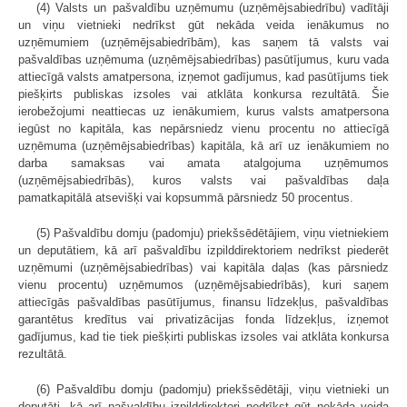
(4) Valsts un pašvaldību uzņēmumu (uzņēmējsabiedrību) vadītāji
un viņu vietnieki nedrīkst gūt nekāda veida ienākumus no
uzņēmumiem (uzņēmējsabiedrībām), kas saņem tā valsts vai
pašvaldības uzņēmuma (uzņēmējsabiedrības) pasūtījumus, kuru vada
attiecīgā valsts amatpersona, izņemot gadījumus, kad pasūtījums tiek
piešķirts publiskas izsoles vai atklāta konkursa rezultātā. Šie
ierobežojumi neattiecas uz ienākumiem, kurus valsts amatpersona
iegūst no kapitāla, kas nepārsniedz vienu procentu no attiecīgā
uzņēmuma (uzņēmējsabiedrības) kapitāla, kā arī uz ienākumiem no
darba samaksas vai amata atalgojuma uzņēmumos
(uzņēmējsabiedrībās), kuros valsts vai pašvaldības daļa
pamatkapitālā atsevišķi vai kopsummā pārsniedz 50 procentus.
(5) Pašvaldību domju (padomju) priekšsēdētājiem, viņu vietniekiem
un deputātiem, kā arī pašvaldību izpilddirektoriem nedrīkst piederēt
uzņēmumi (uzņēmējsabiedrības) vai kapitāla daļas (kas pārsniedz
vienu procentu) uzņēmumos (uzņēmējsabiedrībās), kuri saņem
attiecīgās pašvaldības pasūtījumus, finansu līdzekļus, pašvaldības
garantētus kredītus vai privatizācijas fonda līdzekļus, izņemot
gadījumus, kad tie tiek piešķirti publiskas izsoles vai atklāta konkursa
rezultātā.
(6) Pašvaldību domju (padomju) priekšsēdētāji, viņu vietnieki un
deputāti, kā arī pašvaldību izpilddirektori nedrīkst gūt nekāda veida