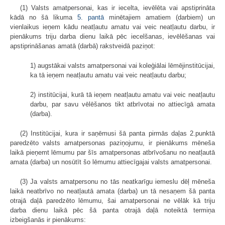
(1) Valsts amatpersonai, kas ir iecelta, ievēlēta vai apstiprināta
kādā no šā likuma
5. pantā
minētajiem amatiem (darbiem) un
vienlaikus ieņem kādu neatļautu amatu vai veic neatļautu darbu, ir
pienākums triju darba dienu laikā pēc iecelšanas, ievēlēšanas vai
apstiprināšanas amatā (darbā) rakstveidā paziņot:
1) augstākai valsts amatpersonai vai koleģiālai lēmējinstitūcijai,
ka tā ieņem neatļautu amatu vai veic neatļautu darbu;
2) institūcijai, kurā tā ieņem neatļautu amatu vai veic neatļautu
darbu, par savu vēlēšanos tikt atbrīvotai no attiecīgā amata
(darba).
(2) Institūcijai, kura ir saņēmusi šā panta pirmās daļas 2.punktā
paredzēto valsts amatpersonas paziņojumu, ir pienākums mēneša
laikā pieņemt lēmumu par šīs amatpersonas atbrīvošanu no neatļautā
amata (darba) un nosūtīt šo lēmumu attiecīgajai valsts amatpersonai.
(3) Ja valsts amatpersonu no tās neatkarīgu iemeslu dēļ mēneša
laikā neatbrīvo no neatļautā amata (darba) un tā nesaņem šā panta
otrajā daļā paredzēto lēmumu, šai amatpersonai ne vēlāk kā triju
darba dienu laikā pēc šā panta otrajā daļā noteiktā termiņa
izbeigšanās ir pienākums: