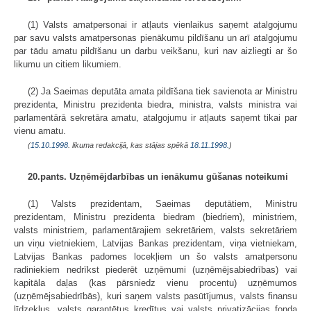
(1) Valsts amatpersonai ir atļauts vienlaikus saņemt atalgojumu
par savu valsts amatpersonas pienākumu pildīšanu un arī atalgojumu
par tādu amatu pildīšanu un darbu veikšanu, kuri nav aizliegti ar šo
likumu un citiem likumiem.
(2) Ja Saeimas deputāta amata pildīšana tiek savienota ar Ministru
prezidenta, Ministru prezidenta biedra, ministra, valsts ministra vai
parlamentārā sekretāra amatu, atalgojumu ir atļauts saņemt tikai par
vienu amatu.
(
15.10.1998
. likuma redakcijā, kas stājas spēkā
18.11.1998.
)
20.pants. Uzņēmējdarbības un ienākumu gūšanas noteikumi
(1) Valsts prezidentam, Saeimas deputātiem, Ministru
prezidentam, Ministru prezidenta biedram (biedriem), ministriem,
valsts ministriem, parlamentārajiem sekretāriem, valsts sekretāriem
un viņu vietniekiem, Latvijas Bankas prezidentam, viņa vietniekam,
Latvijas Bankas padomes locekļiem un šo valsts amatpersonu
radiniekiem nedrīkst piederēt uzņēmumi (uzņēmējsabiedrības) vai
kapitāla daļas (kas pārsniedz vienu procentu) uzņēmumos
(uzņēmējsabiedrībās), kuri saņem valsts pasūtījumus, valsts finansu
līdzekļus, valsts garantētus kredītus vai valsts privatizācijas fonda