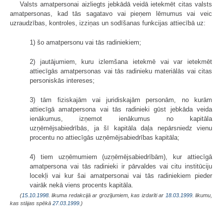
Valsts amatpersonai aizliegts jebkādā veidā ietekmēt citas valsts
amatpersonas, kad tās sagatavo vai pieņem lēmumus vai veic
uzraudzības, kontroles, izziņas un sodīšanas funkcijas attiecībā uz:
1) šo amatpersonu vai tās radiniekiem;
2) jautājumiem, kuru izlemšana ietekmē vai var ietekmēt
attiecīgās amatpersonas vai tās radinieku materiālās vai citas
personiskās intereses;
3) tām fiziskajām vai juridiskajām personām, no kurām
attiecīgā amatpersona vai tās radinieki gūst jebkāda veida
ienākumus, izņemot ienākumus no kapitāla
uzņēmējsabiedrībās, ja šī kapitāla daļa nepārsniedz vienu
procentu no attiecīgās uzņēmējsabiedrības kapitāla;
4) tiem uzņēmumiem (uzņēmējsabiedrībām), kur attiecīgā
amatpersona vai tās radinieki ir pārvaldes vai citu institūciju
locekļi vai kur šai amatpersonai vai tās radiniekiem pieder
vairāk nekā viens procents kapitāla.
(
15.10.1998
. likuma redakcijā ar grozījumiem, kas izdarīti ar
18.03.1999
. likumu,
kas stājas spēkā
27.03.1999.
)