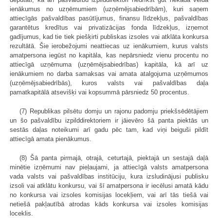
ienākumus no uzņēmumiem (uzņēmējsabiedrībām), kuri saņem
attiecīgās pašvaldības pasūtījumus, finansu līdzekļus, pašvaldības
garantētus kredītus vai privatizācijas fonda līdzekļus, izņemot
gadījumus, kad tie tiek piešķirti publiskas izsoles vai atklāta konkursa
rezultātā. Šie ierobežojumi neattiecas uz ienākumiem, kurus valsts
amatpersona iegūst no kapitāla, kas nepārsniedz vienu procentu no
attiecīgā uzņēmuma (uzņēmējsabiedrības) kapitāla, kā arī uz
ienākumiem no darba samaksas vai amata atalgojuma uzņēmumos
(uzņēmējsabiedrībās), kuros valsts vai pašvaldības daļa
pamatkapitālā atsevišķi vai kopsummā pārsniedz 50 procentus.
(7) Republikas pilsētu domju un rajonu padomju priekšsēdētājiem
un šo pašvaldību izpilddirektoriem ir jāievēro šā panta piektās un
sestās daļas noteikumi arī gadu pēc tam, kad viņi beiguši pildīt
attiecīgā amata pienākumus.
(8) Šā panta pirmajā, otrajā, ceturtajā, piektajā un sestajā daļā
minētie izņēmumi nav pieļaujami, ja attiecīgā valsts amatpersona
vada valsts vai pašvaldības institūciju, kura izsludinājusi publisku
izsoli vai atklātu konkursu, vai šī amatpersona ir iecēlusi amatā kādu
no konkursa vai izsoles komisijas locekļiem, vai arī tās tiešā vai
netiešā pakļautībā atrodas kāds konkursa vai izsoles komisijas
loceklis.