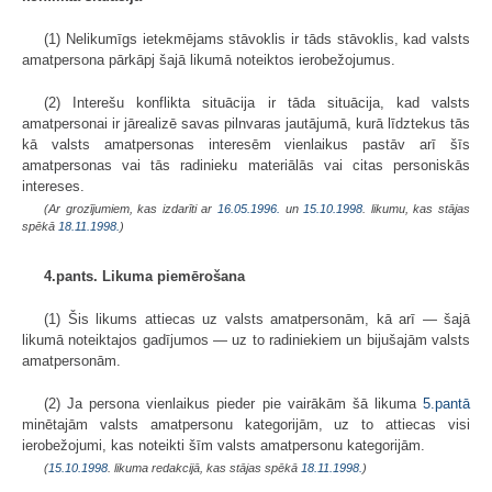
(1) Nelikumīgs ietekmējams stāvoklis ir tāds stāvoklis, kad valsts
amatpersona pārkāpj šajā likumā noteiktos ierobežojumus.
(2) Interešu konflikta situācija ir tāda situācija, kad valsts
amatpersonai ir jārealizē savas pilnvaras jautājumā, kurā līdztekus tās
kā valsts amatpersonas interesēm vienlaikus pastāv arī šīs
amatpersonas vai tās radinieku materiālās vai citas personiskās
intereses.
(Ar grozījumiem, kas izdarīti ar
16.05.1996.
un
15.10.1998
. likumu, kas stājas
spēkā
18.11.1998.
)
4.pants. Likuma piemērošana
(1) Šis likums attiecas uz valsts amatpersonām, kā arī — šajā
likumā noteiktajos gadījumos — uz to radiniekiem un bijušajām valsts
amatpersonām.
(2) Ja persona vienlaikus pieder pie vairākām šā likuma
5.pantā
minētajām valsts amatpersonu kategorijām, uz to attiecas visi
ierobežojumi, kas noteikti šīm valsts amatpersonu kategorijām.
(
15.10.1998
. likuma redakcijā, kas stājas spēkā
18.11.1998.
)