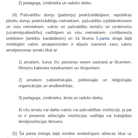
2) pedagoga, zinātnieka un radošo darbu.
(4) Pašvaldību domju (padomju) priekšsēdētājiem, republikas
pilsētu domju priekšsēdētāju vietniekiem, pašvaldību izpilddirektoriem
un viņu vietniekiem, valsts un pašvaldību iestāžu un uzņēmumu
(uzņēmējsabiedrību) vadītājiem un viņu vietniekiem, civildienesta
ierēdņiem (ierēdņu kandidātiem) un šā likuma
5.panta
otrajā daļā
minētajām valsts amatpersonām ir atļauts savienot savu valsts
amatpersonas amatu tikai ar:
1) amatiem, kurus šīs personas ieņem saskaņā ar likumiem,
Ministru kabineta noteikumiem un rīkojumiem;
2) amatiem sabiedriskajās, politiskajās un reliģiskajās
organizācijās un arodbiedrībās;
3) pedagoga, zinātnieka, ārsta un radošo darbu;
4) citu amatu vai darbu valsts vai pašvaldības institūcijā, ja par
to ir pieņemts attiecīgās institūcijas vadītāja vai koleģiālas
lēmējinstitūcijas lēmums.
(5) Šā panta trešajā daļā minētie ierobežojumi attiecas tikai uz