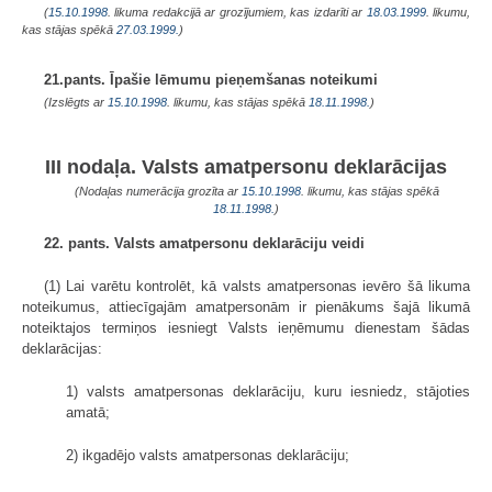
(
15.10.1998
. likuma redakcijā ar grozījumiem, kas izdarīti ar
18.03.1999
. likumu,
kas stājas spēkā
27.03.1999.
)
21.pants. Īpašie lēmumu pieņemšanas noteikumi
(Izslēgts ar
15.10.1998
. likumu, kas stājas spēkā
18.11.1998.
)
III nodaļa. Valsts amatpersonu deklarācijas
(Nodaļas numerācija grozīta ar
15.10.1998
. likumu, kas stājas spēkā
18.11.1998.
)
22. pants. Valsts amatpersonu deklarāciju veidi
(1) Lai varētu kontrolēt, kā valsts amatpersonas ievēro šā likuma
noteikumus, attiecīgajām amatpersonām ir pienākums šajā likumā
noteiktajos termiņos iesniegt Valsts ieņēmumu dienestam šādas
deklarācijas:
1) valsts amatpersonas deklarāciju, kuru iesniedz, stājoties
amatā;
2) ikgadējo valsts amatpersonas deklarāciju;