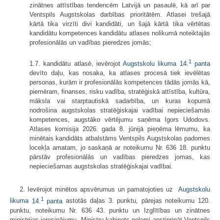
zinātnes attīstības tendencēm Latvijā un pasaulē, kā arī par
Ventspils Augstskolas darbības prioritātēm. Atlasei trešajā
kārtā tika virzīti divi kandidāti, un šajā kārtā tika vērtētas
kandidātu kompetences kandidātu atlases nolikumā noteiktajās
profesionālās un vadības pieredzes jomās;
1
1.7. kandidātu atlasē, ievērojot
Augstskolu likuma
14.
panta
devīto daļu, kas nosaka, ka atlases procesā tiek ievēlētas
personas, kurām ir profesionālās kompetences tādās jomās kā,
piemēram, finanses, risku vadība, stratēģiskā attīstība, kultūra,
māksla vai starptautiskā sadarbība, un kuras kopumā
nodrošina augstskolas stratēģiskajai vadībai nepieciešamās
kompetences, augstāko vērtējumu saņēma Igors Udodovs.
Atlases komisija 2026. gada 8. jūnijā pieņēma lēmumu, ka
minētais kandidāts atbalstāms Ventspils Augstskolas padomes
locekļa amatam, jo saskaņā ar noteikumu Nr. 636 18. punktu
pārstāv profesionālās un vadības pieredzes jomas, kas
nepieciešamas augstskolas stratēģiskajai vadībai.
2. Ievērojot minētos apsvērumus un pamatojoties uz
Augstskolu
1
likuma
14.
panta
astotās daļas 3. punktu, pārejas noteikumu 120.
punktu, noteikumu Nr. 636 43. punktu un Izglītības un zinātnes
ministrijas ierosinājumu, Ministru kabinets nolemj apstiprināt Ventspils