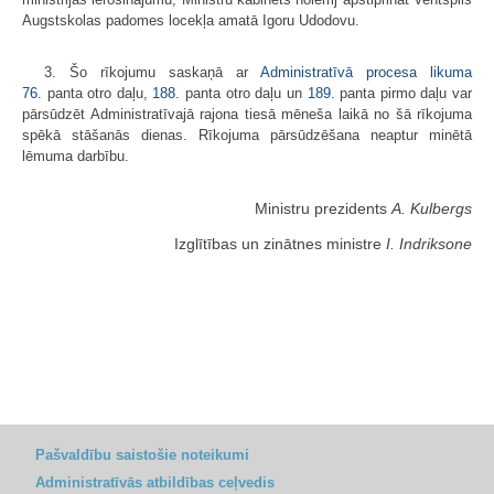
Augstskolas padomes locekļa amatā Igoru Udodovu.
3. Šo rīkojumu saskaņā ar
Administratīvā procesa likuma
76.
panta otro daļu,
188.
panta otro daļu un
189.
panta pirmo daļu var
pārsūdzēt Administratīvajā rajona tiesā mēneša laikā no šā rīkojuma
spēkā stāšanās dienas. Rīkojuma pārsūdzēšana neaptur minētā
lēmuma darbību.
Ministru prezidents
A. Kulbergs
Izglītības un zinātnes ministre
I. Indriksone
Pašvaldību saistošie noteikumi
Administratīvās atbildības ceļvedis