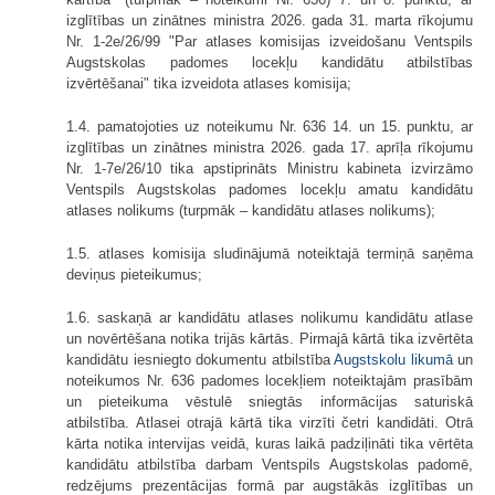
izglītības un zinātnes ministra 2026. gada 31. marta rīkojumu
Nr. 1-2e/26/99 "Par atlases komisijas izveidošanu Ventspils
Augstskolas padomes locekļu kandidātu atbilstības
izvērtēšanai" tika izveidota atlases komisija;
1.4. pamatojoties uz noteikumu Nr. 636 14. un 15. punktu, ar
izglītības un zinātnes ministra 2026. gada 17. aprīļa rīkojumu
Nr. 1-7e/26/10 tika apstiprināts Ministru kabineta izvirzāmo
Ventspils Augstskolas padomes locekļu amatu kandidātu
atlases nolikums (turpmāk – kandidātu atlases nolikums);
1.5. atlases komisija sludinājumā noteiktajā termiņā saņēma
deviņus pieteikumus;
1.6. saskaņā ar kandidātu atlases nolikumu kandidātu atlase
un novērtēšana notika trijās kārtās. Pirmajā kārtā tika izvērtēta
kandidātu iesniegto dokumentu atbilstība
Augstskolu likumā
un
noteikumos Nr. 636 padomes locekļiem noteiktajām prasībām
un pieteikuma vēstulē sniegtās informācijas saturiskā
atbilstība. Atlasei otrajā kārtā tika virzīti četri kandidāti. Otrā
kārta notika intervijas veidā, kuras laikā padziļināti tika vērtēta
kandidātu atbilstība darbam Ventspils Augstskolas padomē,
redzējums prezentācijas formā par augstākās izglītības un