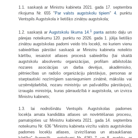
1.1. saskaņā ar Ministru kabineta 2021. gada 17. septembra
rīkojuma Nr. 655 "
Par valsts augstskolu tipiem
"
4.
punktu
Ventspils Augstskola ir lietišķo zinātņu augstskola;
1
1.2. saskaņā ar
Augstskolu likuma
14.
panta
astoto daļu un
pārejas noteikumu 120. punktu no 2026. gada 1. jūlija lietišķo
zinātņu augstskolas padomi veido trīs locekļi, no kuriem vienu
sabiedrības pārstāvi saskaņā ar Ministru kabineta noteikto
kārtību, iesaistot atlases procesā sabiedrību (tai skaitā
augstskolu absolventu organizācijas, profilam atbilstošās
nozares asociācijas un darba devējus, akadēmisko,
pētniecības un radošo organizāciju pārstāvjus, personas ar
starptautiski nozīmīgiem sasniegumiem zinātnē, mākslās vai
uzņēmējdarbībā, nozaru ministriju un pašvaldību pārstāvjus),
izraugās ministrija, kuras pārraudzībā ir augstskola, un izvirza
Ministru kabinets;
1.3. lai nodrošinātu Ventspils Augstskolas padomes
locekļa amata kandidāta atlases un novērtēšanas procesu,
pamatojoties uz Ministru kabineta 2021. gada 14. septembra
noteikumu Nr. 636 "Ministru kabineta virzītu valsts augstskolas
padomes locekļu atlases, izvirzīšanas un atsaukšanas
kārtība" (turpmāk – noteikumi Nr. 636) 7. un 8. punktu, ar