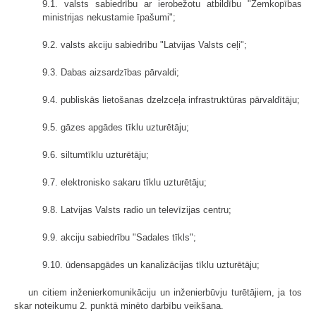
9.1. valsts sabiedrību ar ierobežotu atbildību "Zemkopības
ministrijas nekustamie īpašumi";
9.2. valsts akciju sabiedrību "Latvijas Valsts ceļi";
9.3. Dabas aizsardzības pārvaldi;
9.4. publiskās lietošanas dzelzceļa infrastruktūras pārvaldītāju;
9.5. gāzes apgādes tīklu uzturētāju;
9.6. siltumtīklu uzturētāju;
9.7. elektronisko sakaru tīklu uzturētāju;
9.8. Latvijas Valsts radio un televīzijas centru;
9.9. akciju sabiedrību "Sadales tīkls";
9.10. ūdensapgādes un kanalizācijas tīklu uzturētāju;
un citiem inženierkomunikāciju un inženierbūvju turētājiem, ja tos
skar noteikumu 2. punktā minēto darbību veikšana.