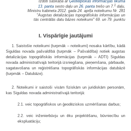
Izdoti saskaņā ar
Ģeotelpiskās informācijas likuma
1
13. panta
sesto daļu un
26. panta
trešo un 7.
daļu,
Ministru kabineta 2012. gada 24. aprīļa noteikumu Nr. 281
"Augstas detalizācijas topogrāfiskās informācijas un
tās centrālās datu bāzes noteikumi" 69. un 79. punktu
I. Vispārīgie jautājumi
1. Saistošie noteikumi (turpmāk – noteikumi) nosaka kārtību, kādā
Siguldas novada pašvaldībā (turpmāk – Pašvaldība) notiek augstas
detalizācijas topogrāfiskās informācijas (turpmāk – ADTI) Siguldas
novada administratīvajā teritorijā izsniegšana, pieņemšana, pārbaude,
sagatavošana un reģistrēšana topogrāfiskās informācijas datubāzē
(turpmāk – Datubāze).
2. Noteikumi ir saistoši visām fiziskām un juridiskām personām,
kas Siguldas novada administratīvajā teritorijā:
2.1. veic topogrāfiskos un ģeodēziskos uzmērīšanas darbus;
2.2. veic inženierbūvju un ēku projektēšanu, būvniecību un
ekspluatāciju;