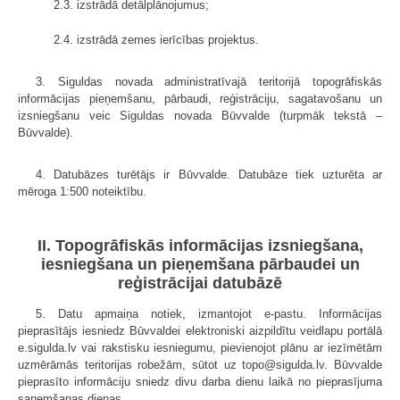
2.3. izstrādā detālplānojumus;
2.4. izstrādā zemes ierīcības projektus.
3. Siguldas novada administratīvajā teritorijā topogrāfiskās
informācijas pieņemšanu, pārbaudi, reģistrāciju, sagatavošanu un
izsniegšanu veic Siguldas novada Būvvalde (turpmāk tekstā –
Būvvalde).
4. Datubāzes turētājs ir Būvvalde. Datubāze tiek uzturēta ar
mēroga 1:500 noteiktību.
II. Topogrāfiskās informācijas izsniegšana,
iesniegšana un pieņemšana pārbaudei un
reģistrācijai datubāzē
5. Datu apmaiņa notiek, izmantojot e‑pastu. Informācijas
pieprasītājs iesniedz Būvvaldei elektroniski aizpildītu veidlapu portālā
e.sigulda.lv vai rakstisku iesniegumu, pievienojot plānu ar iezīmētām
uzmērāmās teritorijas robežām, sūtot uz topo@sigulda.lv. Būvvalde
pieprasīto informāciju sniedz divu darba dienu laikā no pieprasījuma
saņemšanas dienas.