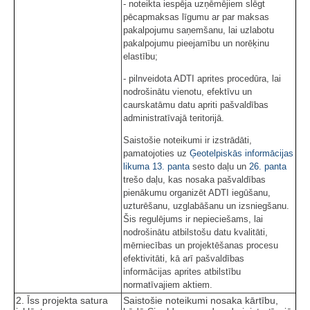
- noteikta iespēja uzņēmējiem slēgt
pēcapmaksas līgumu ar par maksas
pakalpojumu saņemšanu, lai uzlabotu
pakalpojumu pieejamību un norēķinu
elastību;
- pilnveidota ADTI aprites procedūra, lai
nodrošinātu vienotu, efektīvu un
caurskatāmu datu apriti pašvaldības
administratīvajā teritorijā.
Saistošie noteikumi ir izstrādāti,
pamatojoties uz
Ģeotelpiskās informācijas
likuma
13. panta
sesto daļu un
26. panta
trešo daļu, kas nosaka pašvaldības
pienākumu organizēt ADTI iegūšanu,
uzturēšanu, uzglabāšanu un izsniegšanu.
Šis regulējums ir nepieciešams, lai
nodrošinātu atbilstošu datu kvalitāti,
mērniecības un projektēšanas procesu
efektivitāti, kā arī pašvaldības
informācijas aprites atbilstību
normatīvajiem aktiem.
2. Īss projekta satura
Saistošie noteikumi nosaka kārtību,