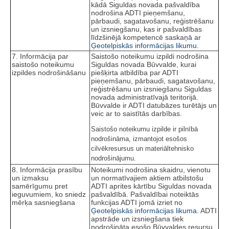
kādā Siguldas novada pašvaldība
nodrošina ADTI pieņemšanu,
pārbaudi, sagatavošanu, reģistrēšanu
un izsniegšanu, kas ir pašvaldības
līdzšinējā kompetencē saskaņā ar
Ģeotelpiskās informācijas likumu
.
7. Informācija par
Saistošo noteikumu izpildi nodrošina
saistošo noteikumu
Siguldas novada Būvvalde, kurai
izpildes nodrošināšanu
piešķirta atbildība par ADTI
pieņemšanu, pārbaudi, sagatavošanu,
reģistrēšanu un izsniegšanu Siguldas
novada administratīvajā teritorijā.
Būvvalde ir ADTI datubāzes turētājs un
veic ar to saistītās darbības.
Saistošo noteikumu izpilde ir pilnībā
nodrošināma, izmantojot esošos
cilvēkresursus un materiāltehnisko
nodrošinājumu.
8. Informācija prasību
Noteikumi nodrošina skaidru, vienotu
un izmaksu
un normatīvajiem aktiem atbilstošu
samērīgumu pret
ADTI aprites kārtību Siguldas novada
ieguvumiem, ko sniedz
pašvaldībā. Pašvaldībai noteiktās
mērķa sasniegšana
funkcijas ADTI jomā izriet no
Ģeotelpiskās informācijas likuma
. ADTI
apstrāde un izsniegšana tiek
nodrošināta esošo Būvvaldes resursu