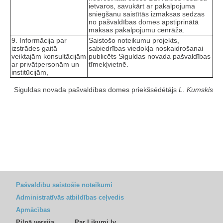
ietvaros, savukārt ar pakalpojuma
sniegšanu saistītās izmaksas sedzas
no pašvaldības domes apstiprinātā
maksas pakalpojumu cenrāža.
9. Informācija par
Saistošo noteikumu projekts,
izstrādes gaitā
sabiedrības viedokļa noskaidrošanai
veiktajām konsultācijām
publicēts Siguldas novada pašvaldības
ar privātpersonām un
tīmekļvietnē.
institūcijām,
Siguldas novada pašvaldības domes priekšsēdētājs
L. Kumskis
Pašvaldību saistošie noteikumi
Administratīvās atbildības ceļvedis
Apmācības
Pilnā versija
Par Likumi.lv