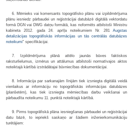
6. Mērnieks vai komersants topogrāfisko plānu vai izpildmērījuma
plānu iesniedz pārbaudei un reģistrācijai datubāzē digitālā vektordatu
formā DGN vai DWG datņu formātā, kas noformēts atbilstoši Ministru
kabineta 2012. gada 24. aprīļa noteikumiem Nr. 281
Augstas
detalizācijas topogrāfiskās informācijas un tās centrālās datubāzes
noteikumi
" specifikācijai.
7. Izpildmērījuma plānā attēlo jaunās būves faktiskos
raksturlielumus, izmērus un attālumus atbilstoši normatīvajos aktos
noteiktajā kārtībā izstrādātajai būvniecības dokumentācijai.
8. Informācija par sarkanajām līnijām tiek izsniegta digitālā veidā
vienlaikus ar informāciju no topogrāfiskās informācijas datubāzes
(planšetēm), kas tiek izsniegta mērniecības darbu veikšanai un
pārbaudīta noteikumu 11. punktā noteiktajā kārtībā.
9. Pirms topogrāfiskā plāna iesniegšanas pārbaudei un reģistrācijai
datu bāzē, to iepriekš saskaņo ar šādiem inženierkomunikāciju
turētājiem: