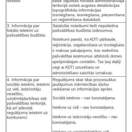
izklāsts
kādā Siguldas novada administratīvajā
teritorijā notiek augstas detalizācijas
topogrāfiskās informācijas
izsniegšana, iesniegšana, pieņemšana
un reģistrēšana datubāzē.
3. Informācija par
Saistošie noteikumi tieši nepalielina
fiskālo ietekmi uz
pašvaldības budžeta izdevumus.
pašvaldības budžetu
Noteikumi paredz, ka ADTI pārbaude,
reģistrācija, sagatavošana un izsniegšana
ir maksas pakalpojums, kas nodrošina
pašvaldībai ieņēmumus atbilstoši domes
apstiprinātajam cenrādim. Tas ļauj daļēji
segt ar ADTI uzturēšanu un
administrēšanu saistītās izmaksas.
4. Informācija par
Regulējums skar tikai procesuālus
sociālo ietekmi, ietekmi
jautājumus mērniecības darbu
uz vidi, iedzīvotāju
veikšanai un informācijas apritei.
veselību,
Sociālā ietekme – nav konstatējama.
uzņēmējdarbības vidi
pašvaldības teritorijā,
Ietekme uz vidi – nav konstatējama.
kā arī plānotā
regulējuma ietekmi uz
Ietekme uz iedzīvotāju veselību – nav
konkurenci
konstatējama.
Ietekme uz uzņēmējdarbības vidi