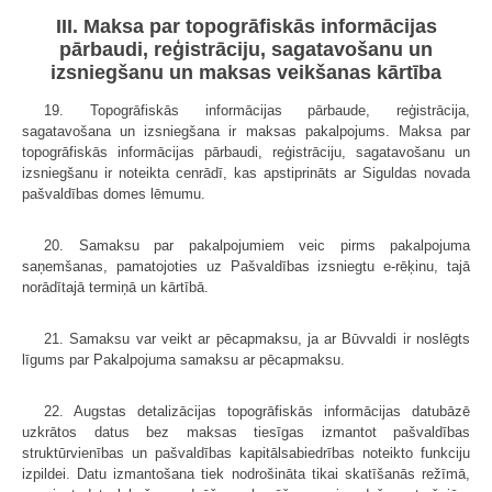
III. Maksa par topogrāfiskās informācijas
pārbaudi, reģistrāciju, sagatavošanu un
izsniegšanu un maksas veikšanas kārtība
19. Topogrāfiskās informācijas pārbaude, reģistrācija,
sagatavošana un izsniegšana ir maksas pakalpojums. Maksa par
topogrāfiskās informācijas pārbaudi, reģistrāciju, sagatavošanu un
izsniegšanu ir noteikta cenrādī, kas apstiprināts ar Siguldas novada
pašvaldības domes lēmumu.
20. Samaksu par pakalpojumiem veic pirms pakalpojuma
saņemšanas, pamatojoties uz Pašvaldības izsniegtu e-rēķinu, tajā
norādītajā termiņā un kārtībā.
21. Samaksu var veikt ar pēcapmaksu, ja ar Būvvaldi ir noslēgts
līgums par Pakalpojuma samaksu ar pēcapmaksu.
22. Augstas detalizācijas topogrāfiskās informācijas datubāzē
uzkrātos datus bez maksas tiesīgas izmantot pašvaldības
struktūrvienības un pašvaldības kapitālsabiedrības noteikto funkciju
izpildei. Datu izmantošana tiek nodrošināta tikai skatīšanās režīmā,