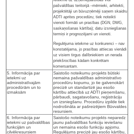
pašvaldības teritorijā –mērnieki, arhitekti,
projektētāji un būvuzņēmēji saņem skaidru
ADTI aprites procedūru; tiek noteikti
vienoti formāti un prasības (DGN, DWG,
saskaņošanas kārtība); datu izsniegšanas
termiņi ir prognozējami un vienoti.
Regulējuma ietekme uz konkurenci – nav
konstatējama, jo prasības attiecas vienādi
uz visiem tirgus dalībniekiem un nerada
priekšrocības kādam konkrētam
komersantam.
5. Informācija par
Saistošo noteikumu projekts būtiski
ietekmi uz
nemaina pašvaldības administratīvo
administratīvajām
procedūru kopumu, jo tie galvenokārt
procedūrām un to
precizē un standartizē jau esošo
izmaksām
kārtību attiecībā uz ADTI pieņemšanu,
pārbaudi, sagatavošanu, reģistrāciju
un izsniegšanu. Procedūru izpilde tiek
nodrošināta ar pašreizējiem Būvvaldes
resursiem.
6. Informācija par
Saistošo noteikumu projekts neparedz
ietekmi uz pašvaldības
jaunu pašvaldības funkciju ieviešanu
funkcijām un
un nemaina esošo funkciju apjomu.
cilvēkresursiem
Regulējums precizē jau esošo kārtību,