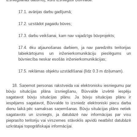
17.1. avārijas darbu gadījumā;
17.2. uzstādot pagaidu būves;
17.3. darbu veikšanai, kam nav vajadzīgs būvprojekts;
17.4. ēku atjaunošanas darbiem, ja nav paredzēts teritorijas
labiekārtojums un inženierkomunikāciju pieslēgums un
būvniecība neskar esošās inženierkomunikācijas;
17.5. reklāmas objektu uzstādīšanai (līdz 0.3 m dziļumam).
18. Saņemot personas rakstveida vai elektronisku iesniegumu par
būvju situācijas plāna izsniegšanu, Būvvalde izvērtē iespēju
sagatavot būvju situācijas plānu. Ja būvju situācijas plānu ir
iespējams sagatavot, Būvvalde to izsniedz elektroniski piecu darba
dienu laikā pēc samaksas saņemšanas. Būvju situācijas plāns netiek
sagatavots un izsniegts, ja datubāzē nav informācijas par visu
pieprasīto teritoriju vai virszemes stāvoklis apvidū neatbilst datubāzē
uzkrātajai topogrāfiskajai informācijai.