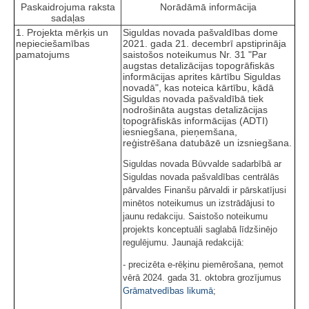
Paskaidrojuma raksta
Norādāmā informācija
sadaļas
1. Projekta mērķis un
Siguldas novada pašvaldības dome
nepieciešamības
2021. gada 21. decembrī apstiprināja
pamatojums
saistošos noteikumus Nr. 31 "Par
augstas detalizācijas topogrāfiskās
informācijas aprites kārtību Siguldas
novadā", kas noteica kārtību, kādā
Siguldas novada pašvaldībā tiek
nodrošināta augstas detalizācijas
topogrāfiskās informācijas (ADTI)
iesniegšana, pieņemšana,
reģistrēšana datubāzē un izsniegšana.
Siguldas novada Būvvalde sadarbībā ar
Siguldas novada pašvaldības centrālās
pārvaldes Finanšu pārvaldi ir pārskatījusi
minētos noteikumus un izstrādājusi to
jaunu redakciju. Saistošo noteikumu
projekts konceptuāli saglabā līdzšinējo
regulējumu. Jaunajā redakcijā:
- precizēta e‑rēķinu piemērošana, ņemot
vērā 2024. gada 31. oktobra grozījumus
Grāmatvedības likumā
;