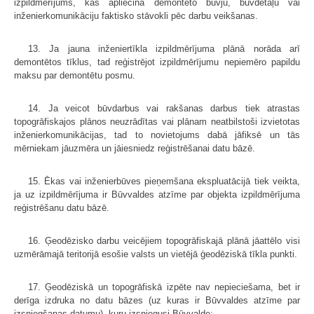
izpildmērījums, kas apliecina demontēto būvju, būvdetaļu vai
inženierkomunikāciju faktisko stāvokli pēc darbu veikšanas.
13. Ja jauna inženiertīkla izpildmērījuma plānā norāda arī
demontētos tīklus, tad reģistrējot izpildmērījumu nepiemēro papildu
maksu par demontētu posmu.
14. Ja veicot būvdarbus vai rakšanas darbus tiek atrastas
topogrāfiskajos plānos neuzrādītas vai plānam neatbilstoši izvietotas
inženierkomunikācijas, tad to novietojums dabā jāfiksē un tās
mērniekam jāuzmēra un jāiesniedz reģistrēšanai datu bāzē.
15. Ēkas vai inženierbūves pieņemšana ekspluatācijā tiek veikta,
ja uz izpildmērījuma ir Būvvaldes atzīme par objekta izpildmērījuma
reģistrēšanu datu bāzē.
16. Ģeodēzisko darbu veicējiem topogrāfiskajā plānā jāattēlo visi
uzmērāmajā teritorijā esošie valsts un vietējā ģeodēziskā tīkla punkti.
17. Ģeodēziskā un topogrāfiskā izpēte nav nepieciešama, bet ir
derīga izdruka no datu bāzes (uz kuras ir Būvvaldes atzīme par
izsniegšanas datumu), kuru izsniegusi Būvvalde: