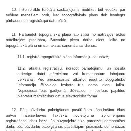
10. Inženiertīklu turētāja saskaņojums nedrīkst būt vecāks par
sešiem mēnešiem brīdī, kad topogrāfiskais plāns tiek iesniegts
pārbaudei un reģistrācijai datu bāzē.
11. Pārbaudot topogrāfiskā plāna atbilstību normatīvajos aktos
noteiktajām prasībām, Būvvalde piecu darba dienu laikā no
topogrāfiskā plāna un samaksas saņemšanas dienas:
11.1. reģistrē topogrāfiskā plāna informāciju datubāzē;
11.2. atsaka reģistrāciju, norādot pamatojumu, un nosūta
attiecīgo datni mērniekam vai komersantam labojumu
veikšanai. Pēc precizēšanas, atkārtoti iesūtīto topogrāfisko
informāciju Būvvalde izskata trīs darba dienu laikā.
Nepieciešamības gadījumā, Būvvaldei ir tiesības papildus
pieprasīt mērniecības datus elektroniskā formā.
12. Pēc būvdarbu pabeigšanas pasūtītājam jānodrošina ēkas
un/vai inženierbūves faktiskā novietojuma izpildmērījums
reģistrēšanai datu bāzē. Ja būvprojektā tika paredzēti demontāžas
darbi, pēc būvdarbu pabeigšanas pasūtītājam jāiesniedz demontāžas