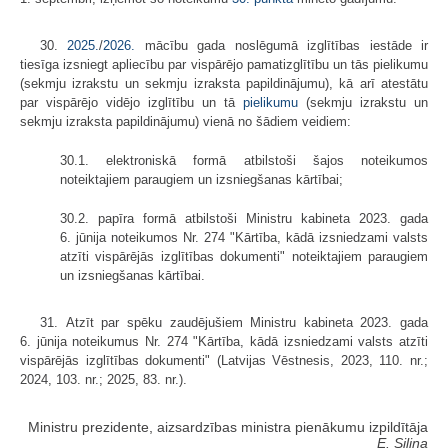
30.
2025.
/
2026.
mācību gada noslēgumā izglītības iestāde ir
tiesīga izsniegt apliecību par vispārējo pamatizglītību un tās pielikumu
(sekmju izrakstu un sekmju izraksta papildinājumu), kā arī atestātu
par vispārējo vidējo izglītību un tā
pielikumu
(sekmju izrakstu un
sekmju izraksta papildinājumu) vienā no šādiem veidiem:
30.1. elektroniskā formā atbilstoši šajos noteikumos
noteiktajiem paraugiem un izsniegšanas kārtībai;
30.2. papīra formā atbilstoši Ministru kabineta 2023. gada
6. jūnija noteikumos Nr. 274 "Kārtība, kādā izsniedzami valsts
atzīti vispārējās izglītības dokumenti" noteiktajiem paraugiem
un izsniegšanas kārtībai.
31. Atzīt par spēku zaudējušiem Ministru kabineta 2023. gada
6. jūnija noteikumus Nr. 274 "Kārtība, kādā izsniedzami valsts atzīti
vispārējās izglītības dokumenti" (Latvijas Vēstnesis, 2023, 110. nr.;
2024, 103. nr.; 2025, 83. nr.).
Ministru prezidente, aizsardzības ministra pienākumu izpildītāja
E. Siliņa