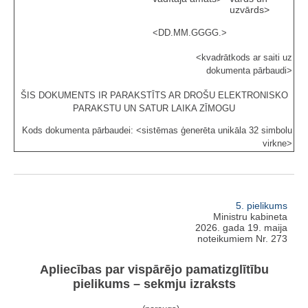
uzvārds>
<DD.MM.GGGG.>
<kvadrātkods ar saiti uz
dokumenta pārbaudi>
ŠIS DOKUMENTS IR PARAKSTĪTS AR DROŠU ELEKTRONISKO
PARAKSTU UN SATUR LAIKA ZĪMOGU
Kods dokumenta pārbaudei: <sistēmas ģenerēta unikāla 32 simbolu
virkne>
5. pielikums
Ministru kabineta
2026. gada 19. maija
noteikumiem Nr. 273
Apliecības par vispārējo pamatizglītību
pielikums – sekmju izraksts