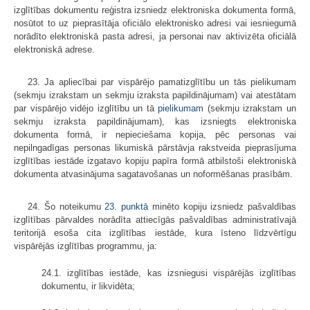
izglītības dokumentu reģistra izsniedz elektroniska dokumenta formā,
nosūtot to uz pieprasītāja oficiālo elektronisko adresi vai iesniegumā
norādīto elektroniskā pasta adresi, ja personai nav aktivizēta oficiālā
elektroniskā adrese.
23. Ja apliecībai par vispārējo pamatizglītību un tās pielikumam
(sekmju izrakstam un sekmju izraksta papildinājumam) vai atestātam
par vispārējo vidējo izglītību un tā
pielikumam
(sekmju izrakstam un
sekmju izraksta papildinājumam), kas izsniegts elektroniska
dokumenta formā, ir nepieciešama kopija, pēc personas vai
nepilngadīgas personas likumiskā pārstāvja rakstveida pieprasījuma
izglītības iestāde izgatavo kopiju papīra formā atbilstoši elektroniskā
dokumenta atvasinājuma sagatavošanas un noformēšanas prasībām.
24. Šo noteikumu
23. punktā
minēto kopiju izsniedz pašvaldības
izglītības pārvaldes norādīta attiecīgās pašvaldības administratīvajā
teritorijā esoša cita izglītības iestāde, kura īsteno līdzvērtīgu
vispārējās izglītības programmu, ja:
24.1. izglītības iestāde, kas izsniegusi vispārējās izglītības
dokumentu, ir likvidēta;