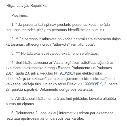
Rīga, Latvijas Republika
Piezīmes.
1. * Ja personai Latvijā nav piešķirts personas kods, norāda
izglītības iestādes piešķirto personas identifikācijas numuru.
2. ** Ja persona ir atbrīvota no kādas centralizētā eksāmena daļas
kārtošanas, attiecīgi norāda "atbrīvots" vai "atbrīvota".
3. *** Norāda tikai svešvalodu eksāmenu sertifikātos.
4. Sertifikātu apliecina ar Valsts izglītības attīstības aģentūras
kvalificētu elektronisko zīmogu Eiropas Parlamenta un Padomes
2014. gada 23. jūlija Regulas Nr.
910/2014
par elektronisko
identifikāciju un uzticamības pakalpojumiem elektronisko darījumu
veikšanai iekšējā tirgū un ar ko atceļ Direktīvu
1999/93/EK
, 3. panta
27. punkta izpratnē. Dokuments derīgs bez paraksta.
5. ABCDE sertifikāta numurā apzīmē jebkādus latviešu alfabēta
burtus un ciparus.
6. Dokumenta 2. lapā iekļauj informatīvu tekstu par eksāmena
rezultāta apstrīdēšanas un pārsūdzības kārtību.