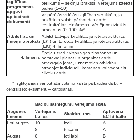
izglītības
pielikums – sekmju izraksts. Vērtējums izteikts
programmas
ballēs (1–10)
apguvi
Vispārējās vidējās izglītības sertifikāts, ja
apliecinoši
nokārtots valsts pārbaudes darbs –
dokumenti
centralizētais eksāmens. Vērtējums izteikts
procentos (0–100 %)*
Atbilstība un
Atbilst Latvijas kvalifikāciju ietvarstruktūras
līmeņu apraksti
(LKI) un Eiropas kvalifikāciju ietvarstruktūras
(EKI) 4. līmenim
Spēja uzrādīt vispusīgas zināšanas un
4. līmenis
patstāvīgi plānot un organizēt darbu
attiecīgajā jomā, uzņemoties atbildību,
strādājot individuāli, komandā vai vadot citu
cilvēku darbu
* Izglītojamais var būt atbrīvots no valsts pārbaudes darbu –
centralizēto eksāmenu – kārtošanas.
Mācību sasniegumu vērtējumu skala
Apguves
Vērtējums
Aptuvenā
Skaidrojums
līmenis
ballēs
ECTS balle
Ļoti augsts
10
izcili
A
9
teicami
A
Augsts
8
ļoti labi
B