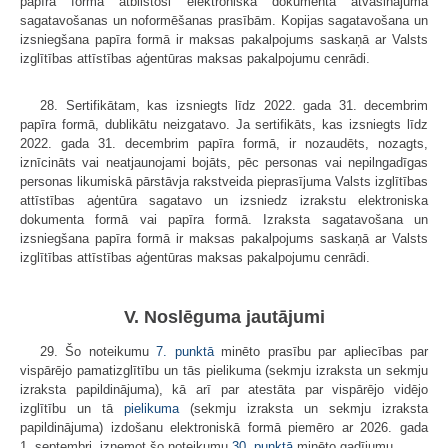
papīra formā atbilstoši elektroniskā dokumenta atvasinājuma
sagatavošanas un noformēšanas prasībām. Kopijas sagatavošana un
izsniegšana papīra formā ir maksas pakalpojums saskaņā ar Valsts
izglītības attīstības aģentūras maksas pakalpojumu cenrādi.
28. Sertifikātam, kas izsniegts līdz 2022. gada 31. decembrim
papīra formā, dublikātu neizgatavo. Ja sertifikāts, kas izsniegts līdz
2022. gada 31. decembrim papīra formā, ir nozaudēts, nozagts,
iznīcināts vai neatjaunojami bojāts, pēc personas vai nepilngadīgas
personas likumiskā pārstāvja rakstveida pieprasījuma Valsts izglītības
attīstības aģentūra sagatavo un izsniedz izrakstu elektroniska
dokumenta formā vai papīra formā. Izraksta sagatavošana un
izsniegšana papīra formā ir maksas pakalpojums saskaņā ar Valsts
izglītības attīstības aģentūras maksas pakalpojumu cenrādi.
V. Noslēguma jautājumi
29. Šo noteikumu
7. punktā
minēto prasību par apliecības par
vispārējo pamatizglītību un tās pielikuma (sekmju izraksta un sekmju
izraksta papildinājuma), kā arī par atestāta par vispārējo vidējo
izglītību un tā
pielikuma
(sekmju izraksta un sekmju izraksta
papildinājuma) izdošanu elektroniskā formā piemēro ar 2026. gada
1. septembri, izņemot šo noteikumu
30. punktā
minēto gadījumu.