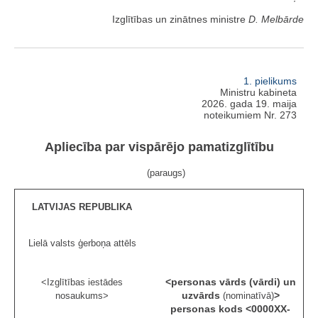
Izglītības un zinātnes ministre
D. Melbārde
1. pielikums
Ministru kabineta
2026. gada 19. maija
noteikumiem Nr. 273
Apliecība par vispārējo pamatizglītību
(paraugs)
LATVIJAS REPUBLIKA
Lielā valsts ģerboņa attēls
<personas vārds (vārdi) un
<Izglītības iestādes
uzvārds
>
nosaukums>
(nominatīvā)
personas kods <
0000XX-