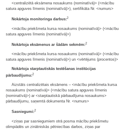
<centralizētā eksāmena nosaukums (nominatīvā)> (<mācību
satura apguves līmenis (nominatīvā)>), sertifikāta Nr. <numurs>
2
Nokārtoja monitoringa darbus:
<mācību priekšmeta kursa nosaukums (nominatīvā)> (<mācību
satura apguves līmenis (nominatīvā)>)
2
Nokārtoja
eksāmenus ar šādām sekmēm:
<mācību priekšmeta kursa nosaukums (nominatīvā)> (<mācību
satura apguves līmenis (nominatīvā)>) un <vērtējums (procentos)>
Nokārtoja starptautiskās testēšanas institūcijas
2
pārbaudījumu:
Aizstāts centralizētais eksāmens – <mācību priekšmeta kursa
nosaukums (nominatīvā)> (<mācību satura apguves līmenis
(nominatīvā)>) ar <starptautiskā pārbaudījuma nosaukums>
pārbaudījumu, saņemtā dokumenta Nr. <numurs>
2
Sasniegumi:
<ziņas par sasniegumiem otrā posma mācību priekšmetu
olimpiādēs un zinātniskās pētniecības darbos, ziņas par