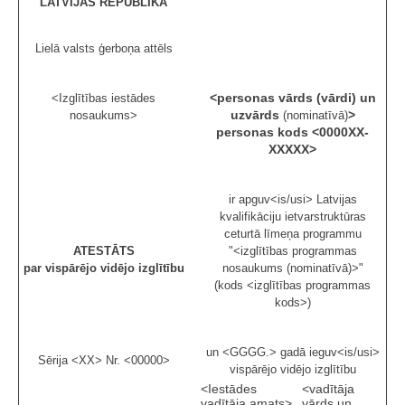
LATVIJAS REPUBLIKA
Lielā valsts ģerboņa attēls
<personas vārds (vārdi) un
<Izglītības iestādes
uzvārds
>
nosaukums>
(nominatīvā)
personas kods <
0000XX-
XXXXX
>
ir apguv<is/usi> Latvijas
kvalifikāciju ietvarstruktūras
ceturtā līmeņa programmu
ATESTĀTS
"<izglītības programmas
par vispārējo vidējo izglītību
nosaukums (nominatīvā)>"
(kods <izglītības programmas
kods>)
un <GGGG.> gadā ieguv<is/usi>
Sērija <XX> Nr. <00000>
vispārējo vidējo izglītību
<Iestādes
<vadītāja
vadītāja amats>
vārds un