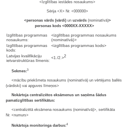
<Izglītības iestādes nosaukums>
Sērija <X> Nr. <000000>
<personas vārds (vārdi)
un
uzvārds
(nominatīvā)
>
personas kods <
0000XX-XXXXX
>
Izglītības programmas
<izglītības programmas nosaukums
nosaukums:
(nominatīvā)>
Izglītības programmas
<izglītības programmas kods>
kods:
Latvijas kvalifikāciju
2
<1./2.>
ietvarstruktūras līmenis:
3
Sekmes:
<mācību priekšmeta nosaukums (nominatīvā) un vērtējums ballēs
(vārdiski) vai apguves līmeņos>
Nokārtoja centralizētos eksāmenus un saņēma šādus
pamatizglītības sertifikātus:
<centralizētā eksāmena nosaukums (nominatīvā)>, sertifikāta
Nr. <numurs>
4
Nokārtoja monitoringa darbus: