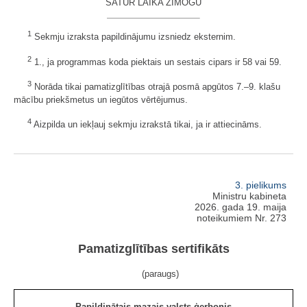
SATUR LAIKA ZĪMOGU
1
Sekmju izraksta papildinājumu izsniedz eksternim.
2
1., ja programmas koda piektais un sestais cipars ir 58 vai 59.
3
Norāda tikai pamatizglītības otrajā posmā apgūtos 7.–9. klašu
mācību priekšmetus un iegūtos vērtējumus.
4
Aizpilda un iekļauj sekmju izrakstā tikai, ja ir attiecināms.
3. pielikums
Ministru kabineta
2026. gada 19. maija
noteikumiem Nr. 273
Pamatizglītības sertifikāts
(paraugs)
Papildinātais mazais valsts ģerbonis