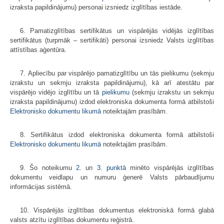
izraksta papildinājumu) personai izsniedz izglītības iestāde.
6. Pamatizglītības sertifikātus un vispārējās vidējās izglītības
sertifikātus (turpmāk – sertifikāti) personai izsniedz Valsts izglītības
attīstības aģentūra.
7. Apliecību par vispārējo pamatizglītību un tās pielikumu (sekmju
izrakstu un sekmju izraksta papildinājumu), kā arī atestātu par
vispārējo vidējo izglītību un tā
pielikumu
(sekmju izrakstu un sekmju
izraksta papildinājumu) izdod elektroniska dokumenta formā atbilstoši
Elektronisko dokumentu likumā
noteiktajām prasībām.
8. Sertifikātus izdod elektroniska dokumenta formā atbilstoši
Elektronisko dokumentu likumā
noteiktajām prasībām.
9. Šo noteikumu
2.
un
3. punktā
minēto vispārējās izglītības
dokumentu veidlapu un numuru ģenerē Valsts pārbaudījumu
informācijas sistēmā.
10. Vispārējās izglītības dokumentus elektroniskā formā glabā
valsts atzītu izglītības dokumentu reģistrā.