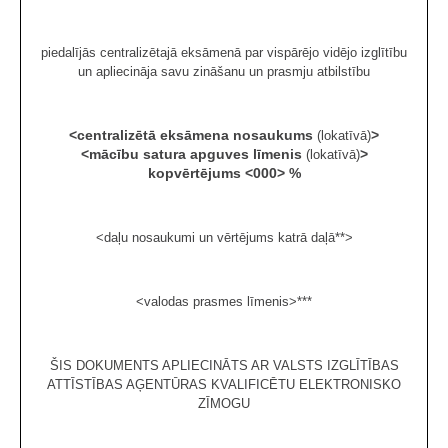
piedalījās centralizētajā eksāmenā par vispārējo vidējo izglītību
un apliecināja savu zināšanu un prasmju atbilstību
<centralizētā eksāmena nosaukums
>
(lokatīvā)
<mācību satura apguves līmenis
>
(lokatīvā)
kopvērtējums <000> %
<daļu nosaukumi un vērtējums katrā daļā**>
<valodas prasmes līmenis>***
ŠIS DOKUMENTS APLIECINĀTS AR VALSTS IZGLĪTĪBAS
ATTĪSTĪBAS AĢENTŪRAS KVALIFICĒTU ELEKTRONISKO
ZĪMOGU