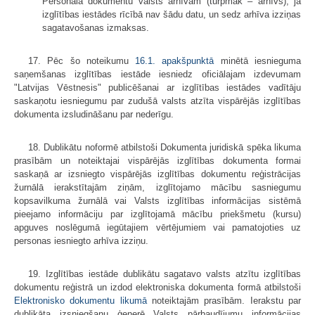
Personāla dokumentu valsts arhīvam (turpmāk – arhīvs), ja
izglītības iestādes rīcībā nav šādu datu, un sedz arhīva izziņas
sagatavošanas izmaksas.
17. Pēc šo noteikumu
16.1. apakšpunktā
minētā iesnieguma
saņemšanas izglītības iestāde iesniedz oficiālajam izdevumam
"Latvijas Vēstnesis" publicēšanai ar izglītības iestādes vadītāju
saskaņotu iesniegumu par zudušā valsts atzīta vispārējās izglītības
dokumenta izsludināšanu par nederīgu.
18. Dublikātu noformē atbilstoši Dokumenta juridiskā spēka likuma
prasībām un noteiktajai vispārējās izglītības dokumenta formai
saskaņā ar izsniegto vispārējās izglītības dokumentu reģistrācijas
žurnālā ierakstītajām ziņām, izglītojamo mācību sasniegumu
kopsavilkuma žurnālā vai Valsts izglītības informācijas sistēmā
pieejamo informāciju par izglītojamā mācību priekšmetu (kursu)
apguves noslēgumā iegūtajiem vērtējumiem vai pamatojoties uz
personas iesniegto arhīva izziņu.
19. Izglītības iestāde dublikātu sagatavo valsts atzītu izglītības
dokumentu reģistrā un izdod elektroniska dokumenta formā atbilstoši
Elektronisko dokumentu likumā
noteiktajām prasībām. Ierakstu par
dublikāta izsniegšanu ģenerē Valsts pārbaudījumu informācijas