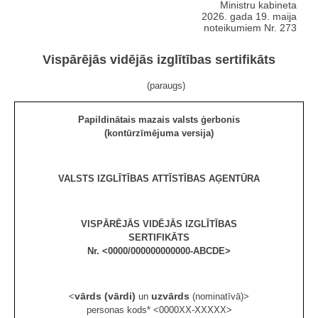
Ministru kabineta
2026. gada 19. maija
noteikumiem Nr. 273
Vispārējās vidējās izglītības sertifikāts
(paraugs)
Papildinātais mazais valsts ģerbonis
(kontūrzīmējuma versija)
VALSTS IZGLĪTĪBAS ATTĪSTĪBAS AĢENTŪRA
VISPĀRĒJĀS VIDĒJĀS IZGLĪTĪBAS
SERTIFIKĀTS
Nr. <0000/000000000000-ABCDE>
vārds (vārdi)
uzvārds
<
un
(nominatīvā)>
personas kods* <0000XX-XXXXX>