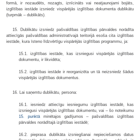
formā, ir nozaudēts, nozagts, iznīcināts vai neatjaunojami bojāts,
izglītības iestāde izsniedz vispārējās izglītības dokumenta dublikātu
(turpmāk – dublikāts).
15. Dublikātu izsniedz pašvaldības izglītības pārvaldes norādīta
attiecīgās pašvaldības administratīvajā teritorijā esoša cita izglītības
iestāde, kura īsteno līdzvērtīgu vispārējās izglītības programmu, ja:
15.1. izglītības iestāde, kas izsniegusi vispārējās izglītības
dokumentu, ir likvidēta;
15.2. izglītības iestāde ir reorganizēta un tā neizsniedz šādus
vispārējās izglītības dokumentus.
16. Lai saņemtu dublikātu, persona:
16.1. iesniedz attiecīgu iesniegumu izglītības iestādē, kas
izsniegusi vispārējās izglītības dokumentu, vai – šo noteikumu
15. punktā
minētajos gadījumos – pašvaldības izglītības
pārvaldes norādītajā izglītības iestādē;
16.2. pieprasa dublikāta izsniegšanai nepieciešamos datus