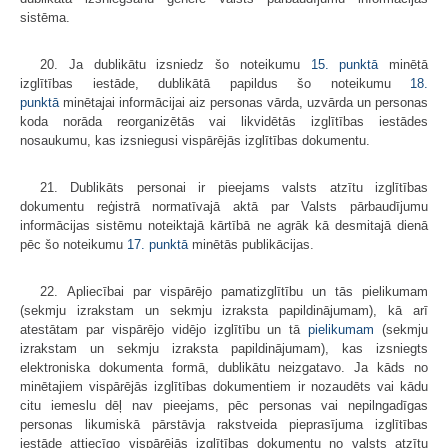
sistēma.
20. Ja dublikātu izsniedz šo noteikumu
15. punktā
minētā
izglītības iestāde, dublikātā papildus šo noteikumu
18.
punktā
minētajai informācijai aiz personas vārda, uzvārda un personas
koda norāda reorganizētās vai likvidētās izglītības iestādes
nosaukumu, kas izsniegusi vispārējās izglītības dokumentu.
21. Dublikāts personai ir pieejams valsts atzītu izglītības
dokumentu reģistrā normatīvajā aktā par Valsts pārbaudījumu
informācijas sistēmu noteiktajā kārtībā ne agrāk kā desmitajā dienā
pēc šo noteikumu
17. punktā
minētās publikācijas.
22. Apliecībai par vispārējo pamatizglītību un tās pielikumam
(sekmju izrakstam un sekmju izraksta papildinājumam), kā arī
atestātam par vispārējo vidējo izglītību un tā
pielikumam
(sekmju
izrakstam un sekmju izraksta papildinājumam), kas izsniegts
elektroniska dokumenta formā, dublikātu neizgatavo. Ja kāds no
minētajiem vispārējās izglītības dokumentiem ir nozaudēts vai kādu
citu iemeslu dēļ nav pieejams, pēc personas vai nepilngadīgas
personas likumiskā pārstāvja rakstveida pieprasījuma izglītības
iestāde attiecīgo vispārējās izglītības dokumentu no valsts atzītu