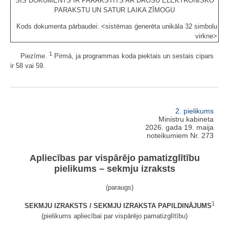
ŠIS DOKUMENTS IR PARAKSTĪTS AR DROŠU ELEKTRONISKO
PARAKSTU UN SATUR LAIKA ZĪMOGU
Kods dokumenta pārbaudei: <sistēmas ģenerēta unikāla 32 simbolu
virkne>
1
Piezīme.
Pirmā, ja programmas koda piektais un sestais cipars
ir 58 vai 59.
2. pielikums
Ministru kabineta
2026. gada 19. maija
noteikumiem Nr. 273
Apliecības par vispārējo pamatizglītību
pielikums – sekmju izraksts
(paraugs)
1
SEKMJU IZRAKSTS
/
SEKMJU IZRAKSTA PAPILDINĀJUMS
(pielikums apliecībai par vispārējo pamatizglītību)