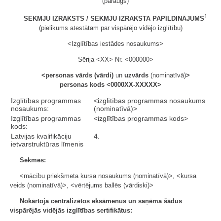
(paraugs)
1
SEKMJU IZRAKSTS
/
SEKMJU IZRAKSTA PAPILDINĀJUMS
(pielikums atestātam par vispārējo vidējo izglītību)
<Izglītības iestādes nosaukums>
Sērija <XX> Nr. <000000>
<personas vārds (vārdi)
un
uzvārds
(nominatīvā)
>
personas kods <
0000XX-XXXXX
>
Izglītības programmas
<izglītības programmas nosaukums
nosaukums:
(nominatīvā)>
Izglītības programmas
<izglītības programmas kods>
kods:
Latvijas kvalifikāciju
4.
ietvarstruktūras līmenis
Sekmes:
<mācību priekšmeta kursa nosaukums (nominatīvā)>, <kursa
veids (nominatīvā)>, <vērtējums ballēs (vārdiski)>
Nokārtoja centralizētos eksāmenus un saņēma šādus
vispārējās vidējās izglītības sertifikātus: