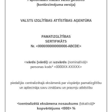
(kontūrzīmējuma versija)
VALSTS IZGLĪTĪBAS ATTĪSTĪBAS AĢENTŪRA
PAMATIZGLĪTĪBAS
SERTIFIKĀTS
Nr. <0000/000000000000-ABCDE>
vārds (vārdi)
uzvārds
<
un
(nominatīvā)>
personas kods* <0000XX-XXXXX>
piedalījās centralizētajā eksāmenā par vispārējo pamatizglītību
un apliecināja savu zināšanu un prasmju atbilstību
<centralizētā eksāmena nosaukums
>
(lokatīvā)
kopvērtējums <000> %