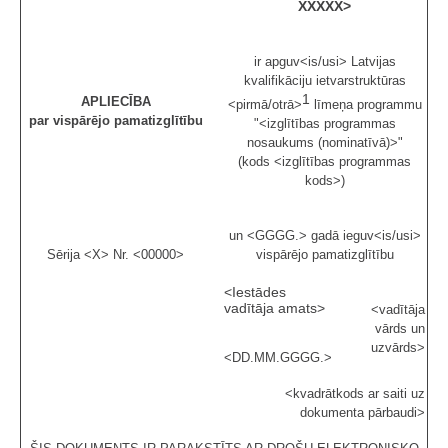
XXXXX
>
ir apguv<is/usi> Latvijas
kvalifikāciju ietvarstruktūras
1
APLIECĪBA
<pirmā/otrā>
līmeņa programmu
par vispārējo pamatizglītību
"<izglītības programmas
nosaukums (nominatīvā)>"
(kods <izglītības programmas
kods>)
un <GGGG.> gadā ieguv<is/usi>
Sērija <X> Nr. <00000>
vispārējo pamatizglītību
<Iestādes
vadītāja amats>
<vadītāja
vārds un
uzvārds>
<DD.MM.GGGG.>
<kvadrātkods ar saiti uz
dokumenta pārbaudi>