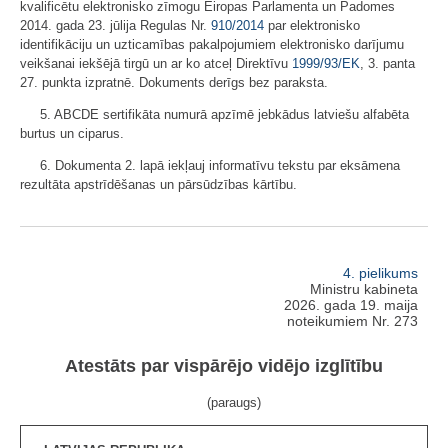
kvalificētu elektronisko zīmogu Eiropas Parlamenta un Padomes
2014. gada 23. jūlija Regulas Nr.
910/2014
par elektronisko
identifikāciju un uzticamības pakalpojumiem elektronisko darījumu
veikšanai iekšējā tirgū un ar ko atceļ Direktīvu
1999/93/EK
, 3. panta
27. punkta izpratnē. Dokuments derīgs bez paraksta.
5. ABCDE sertifikāta numurā apzīmē jebkādus latviešu alfabēta
burtus un ciparus.
6. Dokumenta 2. lapā iekļauj informatīvu tekstu par eksāmena
rezultāta apstrīdēšanas un pārsūdzības kārtību.
4. pielikums
Ministru kabineta
2026. gada 19. maija
noteikumiem Nr. 273
Atestāts par vispārējo vidējo izglītību
(paraugs)