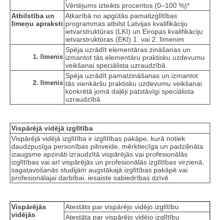
Vērtējums izteikts procentos (0–100 %)*
Atbilstība un
Atkarībā no apgūtās pamatizglītības
līmeņu apraksti
programmas atbilst Latvijas kvalifikāciju
ietvarstruktūras (LKI) un Eiropas kvalifikāciju
ietvarstruktūras (EKI) 1. vai 2. līmenim
Spēja uzrādīt elementāras zināšanas un
1. līmenis
izmantot tās elementāru praktisku uzdevumu
veikšanai speciālista uzraudzībā
Spēja uzrādīt pamatzināšanas un izmantot
2. līmenis
tās vienkāršu praktisku uzdevumu veikšanai
konkrētā jomā daļēji patstāvīgi speciālista
uzraudzībā
Vispārējā vidējā izglītība
Vispārējā vidējā izglītība ir izglītības pakāpe, kurā notiek
daudzpusīga personības pilnveide, mērķtiecīga un padziļināta
izaugsme apzināti izraudzītā vispārējās vai profesionālās
izglītības vai arī vispārējās un profesionālās izglītības virzienā,
sagatavošanās studijām augstākajā izglītības pakāpē vai
profesionālajai darbībai, iesaiste sabiedrības dzīvē
Vispārējās
Atestāts par vispārējo vidējo izglītību
vidējās
Atestāta par vispārējo vidējo izglītību