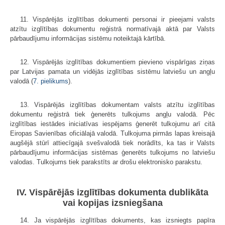
11. Vispārējās izglītības dokumenti personai ir pieejami valsts
atzītu izglītības dokumentu reģistrā normatīvajā aktā par Valsts
pārbaudījumu informācijas sistēmu noteiktajā kārtībā.
12. Vispārējās izglītības dokumentiem pievieno vispārīgas ziņas
par Latvijas pamata un vidējās izglītības sistēmu latviešu un angļu
valodā (
7. pielikums
).
13. Vispārējās izglītības dokumentam valsts atzītu izglītības
dokumentu reģistrā tiek ģenerēts tulkojums angļu valodā. Pēc
izglītības iestādes iniciatīvas iespējams ģenerēt tulkojumu arī citā
Eiropas Savienības oficiālajā valodā. Tulkojuma pirmās lapas kreisajā
augšējā stūrī attiecīgajā svešvalodā tiek norādīts, ka tas ir Valsts
pārbaudījumu informācijas sistēmas ģenerēts tulkojums no latviešu
valodas. Tulkojums tiek parakstīts ar drošu elektronisko parakstu.
IV. Vispārējās izglītības dokumenta dublikāta
vai kopijas izsniegšana
14. Ja vispārējās izglītības dokuments, kas izsniegts papīra