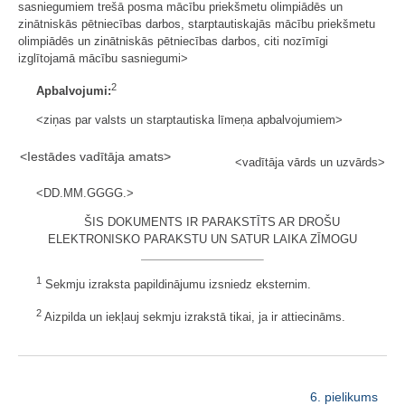
sasniegumiem trešā posma mācību priekšmetu olimpiādēs un
zinātniskās pētniecības darbos, starptautiskajās mācību priekšmetu
olimpiādēs un zinātniskās pētniecības darbos, citi nozīmīgi
izglītojamā mācību sasniegumi>
2
Apbalvojumi:
<ziņas par valsts un starptautiska līmeņa apbalvojumiem>
<Iestādes vadītāja amats>
<vadītāja vārds un uzvārds>
<DD.MM.GGGG.>
ŠIS DOKUMENTS IR PARAKSTĪTS AR DROŠU
ELEKTRONISKO PARAKSTU UN SATUR LAIKA ZĪMOGU
1
Sekmju izraksta papildinājumu izsniedz eksternim.
2
Aizpilda un iekļauj sekmju izrakstā tikai, ja ir attiecināms.
6. pielikums