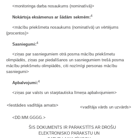
<monitoringa darba nosaukums (nominatīvā)>
4
Nokārtoja eksāmenus ar šādām sekmēm:
<mācību priekšmeta nosaukums (nominatīvā) un vērtējums
(procentos)>
4
Sasniegumi:
<ziņas par sasniegumiem otrā posma mācību priekšmetu
olimpiādēs, ziņas par piedalīšanos un sasniegumiem trešā posma
mācību priekšmetu olimpiādēs, citi nozīmīgi personas mācību
sasniegumi>
4
Apbalvojumi:
<ziņas par valsts un starptautiska līmeņa apbalvojumiem>
<Iestādes vadītāja amats>
<vadītāja vārds un uzvārds>
<DD.MM.GGGG.>
ŠIS DOKUMENTS IR PARAKSTĪTS AR DROŠU
ELEKTRONISKO PARAKSTU UN