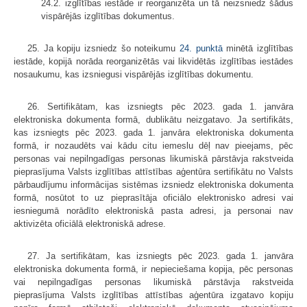
24.2. izglītības iestāde ir reorganizēta un tā neizsniedz šādus
vispārējās izglītības dokumentus.
25. Ja kopiju izsniedz šo noteikumu
24. punktā
minētā izglītības
iestāde, kopijā norāda reorganizētās vai likvidētās izglītības iestādes
nosaukumu, kas izsniegusi vispārējās izglītības dokumentu.
26. Sertifikātam, kas izsniegts pēc 2023. gada 1. janvāra
elektroniska dokumenta formā, dublikātu neizgatavo. Ja sertifikāts,
kas izsniegts pēc 2023. gada 1. janvāra elektroniska dokumenta
formā, ir nozaudēts vai kādu citu iemeslu dēļ nav pieejams, pēc
personas vai nepilngadīgas personas likumiskā pārstāvja rakstveida
pieprasījuma Valsts izglītības attīstības aģentūra sertifikātu no Valsts
pārbaudījumu informācijas sistēmas izsniedz elektroniska dokumenta
formā, nosūtot to uz pieprasītāja oficiālo elektronisko adresi vai
iesniegumā norādīto elektroniskā pasta adresi, ja personai nav
aktivizēta oficiālā elektroniskā adrese.
27. Ja sertifikātam, kas izsniegts pēc 2023. gada 1. janvāra
elektroniska dokumenta formā, ir nepieciešama kopija, pēc personas
vai nepilngadīgas personas likumiskā pārstāvja rakstveida
pieprasījuma Valsts izglītības attīstības aģentūra izgatavo kopiju