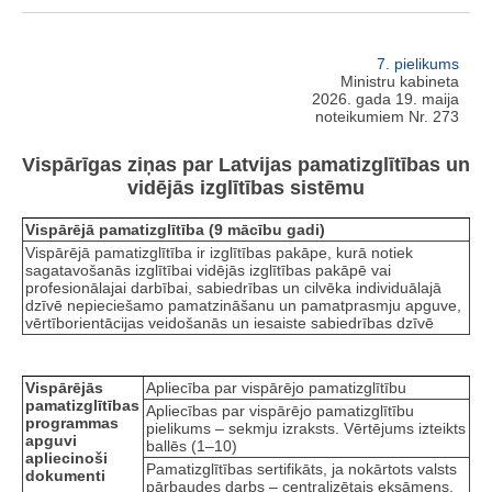
7. pielikums
Ministru kabineta
2026. gada 19. maija
noteikumiem Nr. 273
Vispārīgas ziņas par Latvijas pamatizglītības un
vidējās izglītības sistēmu
Vispārējā pamatizglītība (9 mācību gadi)
Vispārējā pamatizglītība ir izglītības pakāpe, kurā notiek
sagatavošanās izglītībai vidējās izglītības pakāpē vai
profesionālajai darbībai, sabiedrības un cilvēka individuālajā
dzīvē nepieciešamo pamatzināšanu un pamatprasmju apguve,
vērtīborientācijas veidošanās un iesaiste sabiedrības dzīvē
Vispārējās
Apliecība par vispārējo pamatizglītību
pamatizglītības
Apliecības par vispārējo pamatizglītību
programmas
pielikums – sekmju izraksts. Vērtējums izteikts
apguvi
ballēs (1–10)
apliecinoši
Pamatizglītības sertifikāts, ja nokārtots valsts
dokumenti
pārbaudes darbs – centralizētais eksāmens.