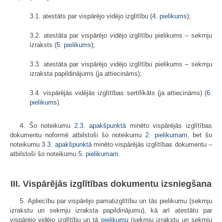
3.1. atestāts par vispārējo vidējo izglītību (
4. pielikums
);
3.2. atestāta par vispārējo vidējo izglītību pielikums – sekmju
izraksts (
5. pielikums
);
3.3. atestāta par vispārējo vidējo izglītību pielikums – sekmju
izraksta papildinājums (ja attiecināms);
3.4. vispārējās vidējās izglītības sertifikāts (ja attiecināms) (
6.
pielikums
).
4. Šo noteikumu
2.3. apakšpunktā
minēto vispārējās izglītības
dokumentu noformē atbilstoši šo noteikumu
2. pielikumam
, bet šo
noteikumu
3.3. apakšpunktā
minēto vispārējās izglītības dokumentu –
atbilstoši šo noteikumu
5. pielikumam
​​​​​.
III. Vispārējās izglītības dokumentu izsniegšana
5. Apliecību par vispārējo pamatizglītību un tās pielikumu (sekmju
izrakstu un sekmju izraksta papildinājumu), kā arī atestātu par
vispārējo vidējo izglītību un tā
pielikumu
(sekmju izrakstu un sekmju