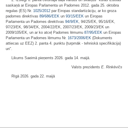
saskaņā ar Eiropas Parlamenta un Padomes 2012. gada 25. oktobra
regulas (ES) Nr.
1025/2012
par Eiropas standartizāciju, ar ko groza
padomes direktīvas
89/686/EEK
un
93/15/EEK
un Eiropas
Parlamenta un Padomes direktīvas
94/9/EK
, 94/25/EK, 95/16/EK,
97/23/EK, 98/34/EK, 2004/22/EK, 2007/23/EK, 2009/23/EK un
2009/105/EK, un ar ko atceļ Padomes lēmumu
87/95/EEK
un Eiropas
Parlamenta un Padomes lēmumu Nr.
1673/2006/EK
(Dokuments
attiecas uz EEZ) 2. panta 4. punktu (turpmāk - tehniskā specifikācija)
un".
Likums Saeimā pieņemts 2026. gada 14. maijā.
Valsts prezidents
E. Rinkēvičs
Rīgā 2026. gada 22. maijā