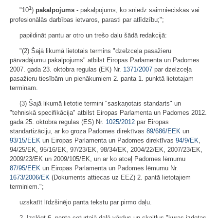
1
"10
)
pakalpojums
- pakalpojums, ko sniedz saimnieciskās vai
profesionālās darbības ietvaros, parasti par atlīdzību;";
papildināt pantu ar otro un trešo daļu šādā redakcijā:
"(2) Šajā likumā lietotais termins "dzelzceļa pasažieru
pārvadājumu pakalpojums" atbilst Eiropas Parlamenta un Padomes
2007. gada 23. oktobra regulas (EK) Nr.
1371/2007
par dzelzceļa
pasažieru tiesībām un pienākumiem 2. panta 1. punktā lietotajam
terminam.
(3) Šajā likumā lietotie termini "saskaņotais standarts" un
"tehniskā specifikācija" atbilst Eiropas Parlamenta un Padomes 2012.
gada 25. oktobra regulas (ES) Nr.
1025/2012
par Eiropas
standartizāciju, ar ko groza Padomes direktīvas
89/686/EEK
un
93/15/EEK
un Eiropas Parlamenta un Padomes direktīvas
94/9/EK
,
94/25/EK, 95/16/EK, 97/23/EK, 98/34/EK, 2004/22/EK, 2007/23/EK,
2009/23/EK un 2009/105/EK, un ar ko atceļ Padomes lēmumu
87/95/EEK
un Eiropas Parlamenta un Padomes lēmumu Nr.
1673/2006/EK
(Dokuments attiecas uz EEZ) 2. pantā lietotajiem
terminiem.";
uzskatīt līdzšinējo panta tekstu par pirmo daļu.
2. Izslēgt 6. panta ceturtajā daļā vārdus un skaitļus "kuras izdotas