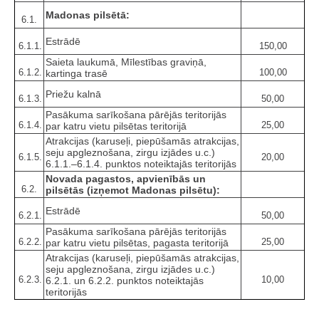
Madonas pilsētā:
6.1.
Estrādē
6.1.1.
150,00
Saieta laukumā, Mīlestības graviņā,
6.1.2.
100,00
kartinga trasē
Priežu kalnā
6.1.3.
50,00
Pasākuma sarīkošana pārējās teritorijās
6.1.4.
25,00
par katru vietu pilsētas teritorijā
Atrakcijas (karuseļi, piepūšamās atrakcijas,
seju apgleznošana, zirgu izjādes u.c.)
6.1.5.
20,00
6.1.1.–6.1.4. punktos noteiktajās teritorijās
Novada pagastos, apvienībās un
6.2.
pilsētās (izņemot Madonas pilsētu):
Estrādē
6.2.1.
50,00
Pasākuma sarīkošana pārējās teritorijās
6.2.2.
25,00
par katru vietu pilsētas, pagasta teritorijā
Atrakcijas (karuseļi, piepūšamās atrakcijas,
seju apgleznošana, zirgu izjādes u.c.)
6.2.3.
10,00
6.2.1. un 6.2.2. punktos noteiktajās
teritorijās