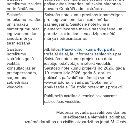
noteikumu izpildes
pašvaldības iestādes, tai skaitā Madonas
nodrošināšana
novada Centrālā administrācija.
Saistošo
Saistošo noteikumu prasības ir samērīgas
noteikumu prasību
pret ieguvumiem, ko sniedz mērķa
un izmaksu
sasniegšana. Saistošie noteikumi ir
samērīgumu pret
piemēroti iecerētā mērķa sasniegšanai un
ieguvumiem, ko
paredz tikai to, kas ir vajadzīgs minētā
sniedz mērķa
mērķa nodrošināšanai.
sasniegšana
Saistošo
Atbilstoši
Pašvaldību likuma
46. panta
noteikumu
trešajai daļai, lai informētu sabiedrību par
izstrādes gaitā
Saistošo noteikumu projektu un dotu
veiktās
iespēju iedzīvotājiem izteikt viedokli,
konsultācijas ar
Saistošo noteikumu projekts no 2026. gada
privātpersonām,
19. marta līdz 2026. gada 8. aprīlim
saņemtais
publicēts pašvaldības tīmekļa vietnē
sabiedrības
www.madona.lv sadaļas "Dokumenti"
viedoklis
apakšsadaļā "Saistošo noteikumu projekti".
Publikācijā noteiktajā termiņā nav saņemts
sabiedrības viedoklis.
Madonas novada pašvaldības domes
priekšsēdētāja vietnieks izglītības,
uzņēmējdarbības un civilās aizsardzības jomā
M. Justs