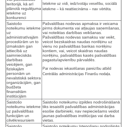
Ietekme uz vidi, iedzīvotāju veselību, sociālā
teritorijā, kā arī
plānotā regulējuma
ietekme – kā neattiecināma – nav vērtēta.
ietekme uz
konkurenci
Saistošo
Pašvaldības nodevas apmaksa ir veicama
noteikumu ietekme
pirms dokumenta vai atļaujas saņemšanas,
uz
vai noteiktas darbības veikšanas.
administratīvajām
Pašvaldības nodevas samaksu var veikt,
procedūrām un to
veicot bezskaidras naudas norēķinu uz
izmaksām gan
vienu no pašvaldības bankas norēķinu
attiecībā uz
kontiem, vai, veicot skaidras naudas
saimnieciskās
norēķinu, pašvaldības kasēs pašvaldības
darbības
pagastu/apvienību pārvaldēs.
veicējiem, gan
Par nodevas iekasēšanas pareizību atbild
fiziskajām
personām un
Centrālās administrācijas Finanšu nodaļa.
nevalstiskā sektora
organizācijām, gan
budžeta
finansētām
institūcijām
Saistošo
Saistošo noteikumu izpildes nodrošināšanā
noteikumu ietekme
tiks iesaistīti pašvaldības administrācijas
uz pašvaldības
esošie darbinieki, nav nepieciešams veidot
funkcijām un
jaunas pašvaldības institūcijas vai darba
cilvēkresursiem
vietas.
Saistošo
Saistošo noteikumu īstenošanu nodrošinās