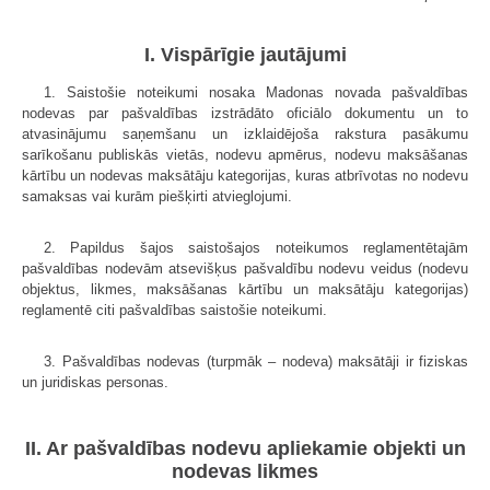
I. Vispārīgie jautājumi
1. Saistošie noteikumi nosaka Madonas novada pašvaldības
nodevas par pašvaldības izstrādāto oficiālo dokumentu un to
atvasinājumu saņemšanu un izklaidējoša rakstura pasākumu
sarīkošanu publiskās vietās, nodevu apmērus, nodevu maksāšanas
kārtību un nodevas maksātāju kategorijas, kuras atbrīvotas no nodevu
samaksas vai kurām piešķirti atvieglojumi.
2. Papildus šajos saistošajos noteikumos reglamentētajām
pašvaldības nodevām atsevišķus pašvaldību nodevu veidus (nodevu
objektus, likmes, maksāšanas kārtību un maksātāju kategorijas)
reglamentē citi pašvaldības saistošie noteikumi.
3. Pašvaldības nodevas (turpmāk – nodeva) maksātāji ir fiziskas
un juridiskas personas.
II. Ar pašvaldības nodevu apliekamie objekti un
nodevas likmes