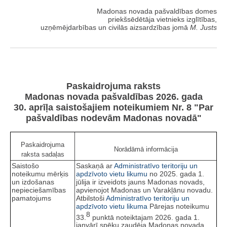
Madonas novada pašvaldības domes
priekšsēdētāja vietnieks izglītības,
uzņēmējdarbības un civilās aizsardzības jomā
M. Justs
Paskaidrojuma raksts
Madonas novada pašvaldības 2026. gada
30. aprīļa saistošajiem noteikumiem Nr. 8 "Par
pašvaldības nodevām Madonas novadā"
Paskaidrojuma
Norādāmā informācija
raksta sadaļas
Saistošo
Saskaņā ar
Administratīvo teritoriju un
noteikumu mērķis
apdzīvoto vietu likumu
no 2025. gada 1.
un izdošanas
jūlija ir izveidots jauns Madonas novads,
nepieciešamības
apvienojot Madonas un Varakļānu novadu.
pamatojums
Atbilstoši
Administratīvo teritoriju un
apdzīvoto vietu likuma
Pārejas noteikumu
8
33.
punktā noteiktajam 2026. gada 1.
janvārī spēku zaudēja Madonas novada