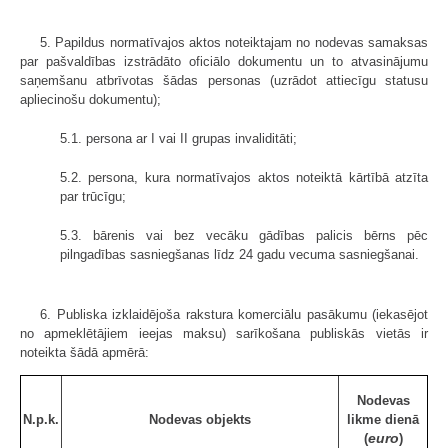
5. Papildus normatīvajos aktos noteiktajam no nodevas samaksas
par pašvaldības izstrādāto oficiālo dokumentu un to atvasinājumu
saņemšanu atbrīvotas šādas personas (uzrādot attiecīgu statusu
apliecinošu dokumentu);
5.1. persona ar I vai II grupas invaliditāti;
5.2. persona, kura normatīvajos aktos noteiktā kārtībā atzīta
par trūcīgu;
5.3. bārenis vai bez vecāku gādības palicis bērns pēc
pilngadības sasniegšanas līdz 24 gadu vecuma sasniegšanai.
6. Publiska izklaidējoša rakstura komerciālu pasākumu (iekasējot
no apmeklētājiem ieejas maksu) sarīkošana publiskās vietās ir
noteikta šādā apmērā:
Nodevas
N.p.k.
Nodevas objekts
likme dienā
euro
(
)