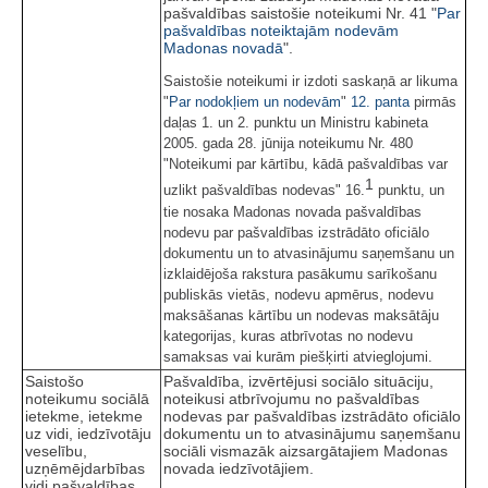
pašvaldības saistošie noteikumi Nr. 41 "
Par
pašvaldības noteiktajām nodevām
Madonas novadā
".
Saistošie noteikumi ir izdoti saskaņā ar likuma
"
Par nodokļiem un nodevām
"
12. panta
pirmās
daļas 1. un 2. punktu un Ministru kabineta
2005. gada 28. jūnija noteikumu Nr. 480
"Noteikumi par kārtību, kādā pašvaldības var
1
uzlikt pašvaldības nodevas" 16.
punktu, un
tie nosaka Madonas novada pašvaldības
nodevu par pašvaldības izstrādāto oficiālo
dokumentu un to atvasinājumu saņemšanu un
izklaidējoša rakstura pasākumu sarīkošanu
publiskās vietās, nodevu apmērus, nodevu
maksāšanas kārtību un nodevas maksātāju
kategorijas, kuras atbrīvotas no nodevu
samaksas vai kurām piešķirti atvieglojumi.
Saistošo
Pašvaldība, izvērtējusi sociālo situāciju,
noteikumu sociālā
noteikusi atbrīvojumu no pašvaldības
ietekme, ietekme
nodevas par pašvaldības izstrādāto oficiālo
uz vidi, iedzīvotāju
dokumentu un to atvasinājumu saņemšanu
veselību,
sociāli vismazāk aizsargātajiem Madonas
uzņēmējdarbības
novada iedzīvotājiem.
vidi pašvaldības