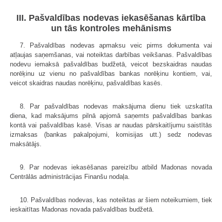
III. Pašvaldības nodevas iekasēšanas kārtība
un tās kontroles mehānisms
7. Pašvaldības nodevas apmaksu veic pirms dokumenta vai
atļaujas saņemšanas, vai noteiktas darbības veikšanas. Pašvaldības
nodevu iemaksā pašvaldības budžetā, veicot bezskaidras naudas
norēķinu uz vienu no pašvaldības bankas norēķinu kontiem, vai,
veicot skaidras naudas norēķinu, pašvaldības kasēs.
8. Par pašvaldības nodevas maksājuma dienu tiek uzskatīta
diena, kad maksājums pilnā apjomā saņemts pašvaldības bankas
kontā vai pašvaldības kasē. Visas ar naudas pārskaitījumu saistītās
izmaksas (bankas pakalpojumi, komisijas utt.) sedz nodevas
maksātājs.
9. Par nodevas iekasēšanas pareizību atbild Madonas novada
Centrālās administrācijas Finanšu nodaļa.
10. Pašvaldības nodevas, kas noteiktas ar šiem noteikumiem, tiek
ieskaitītas Madonas novada pašvaldības budžetā.