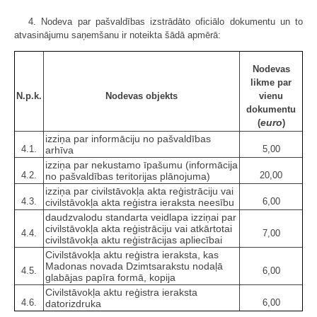
4. Nodeva par pašvaldības izstrādāto oficiālo dokumentu un to
atvasinājumu saņemšanu ir noteikta šādā apmērā:
Nodevas
likme par
N.p.k.
Nodevas objekts
vienu
dokumentu
euro
(
)
izziņa par informāciju no pašvaldības
4.1.
5,00
arhīva
izziņa par nekustamo īpašumu (informācija
4.2.
20,00
no pašvaldības teritorijas plānojuma)
izziņa par civilstāvokļa akta reģistrāciju vai
4.3.
6,00
civilstāvokļa akta reģistra ieraksta neesību
daudzvalodu standarta veidlapa izziņai par
civilstāvokļa akta reģistrāciju vai atkārtotai
4.4.
7,00
civilstāvokļa aktu reģistrācijas apliecībai
Civilstāvokļa aktu reģistra ieraksta, kas
Madonas novada Dzimtsarakstu nodaļā
4.5.
6,00
glabājas papīra formā, kopija
Civilstāvokļa aktu reģistra ieraksta
4.6.
6,00
datorizdruka