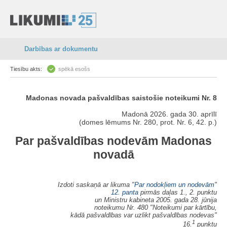
Darbības ar dokumentu
Tiesību akts:
spēkā esošs
Madonas novada pašvaldības saistošie noteikumi Nr. 8
Madonā 2026. gada 30. aprīlī
(domes lēmums Nr. 280, prot. Nr. 6, 42. p.)
Par pašvaldības nodevām Madonas
novadā
Izdoti saskaņā ar likuma "
Par nodokļiem un nodevām
"
12. panta
pirmās daļas 1., 2. punktu
un Ministru kabineta 2005. gada 28. jūnija
noteikumu Nr. 480 "Noteikumi par kārtību,
kādā pašvaldības var uzlikt pašvaldības nodevas"
1
16.
punktu