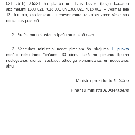
021 7618) 0,5324 ha platībā un divas būves (būvju kadastra
apzīmējumi 1300 021 7618 001 un 1300 021 7618 002) – Vēsmas ielā
13, Jūrmalā, kas ierakstīts zemesgrāmatā uz valsts vārda Veselības
ministrijas personā.
2. Pircējs par nekustamo īpašumu maksā
euro
.
3. Veselības ministrijai nodot pircējam šā rīkojuma
1. punktā
minēto nekustamo īpašumu 30 dienu laikā no pirkuma līguma
noslēgšanas dienas, sastādot attiecīgu pieņemšanas un nodošanas
aktu.
Ministru prezidente
E. Siliņa
Finanšu ministrs
A. Ašeradens