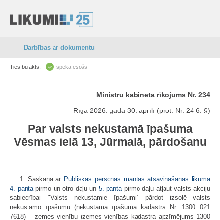
Darbības ar dokumentu
Tiesību akts:
spēkā esošs
Ministru kabineta rīkojums Nr. 234
Rīgā 2026. gada 30. aprīlī (prot. Nr. 24 6. §)
Par valsts nekustamā īpašuma
Vēsmas ielā 13, Jūrmalā, pārdošanu
1. Saskaņā ar
Publiskas personas mantas atsavināšanas likuma
4. panta
pirmo un otro daļu un
5. panta
pirmo daļu atļaut valsts akciju
sabiedrībai "Valsts nekustamie īpašumi" pārdot izsolē valsts
nekustamo īpašumu (nekustamā īpašuma kadastra Nr. 1300 021
7618) – zemes vienību (zemes vienības kadastra apzīmējums 1300