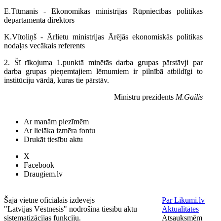
E.Tītmanis - Ekonomikas ministrijas Rūpniecības politikas
departamenta direktors
K.Vītoliņš - Ārlietu ministrijas Ārējās ekonomiskās politikas
nodaļas vecākais referents
2. Šī rīkojuma 1.punktā minētās darba grupas pārstāvji par
darba grupas pieņemtajiem lēmumiem ir pilnībā atbildīgi to
institūciju vārdā, kuras tie pārstāv.
Ministru prezidents
M.Gailis
Ar manām piezīmēm
Ar lielāka izmēra fontu
Drukāt tiesību aktu
X
Facebook
Draugiem.lv
Šajā vietnē oficiālais izdevējs
Par Likumi.lv
"Latvijas Vēstnesis" nodrošina tiesību aktu
Aktualitātes
sistematizācijas funkciju.
Atsauksmēm