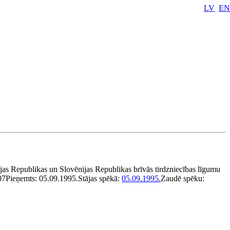
LV
EN
jas Republikas un Slovēnijas Republikas brīvās tirdzniecības līgumu
07
Pieņemts:
05.09.1995.
Stājas spēkā:
05.09.1995.
Zaudē spēku: