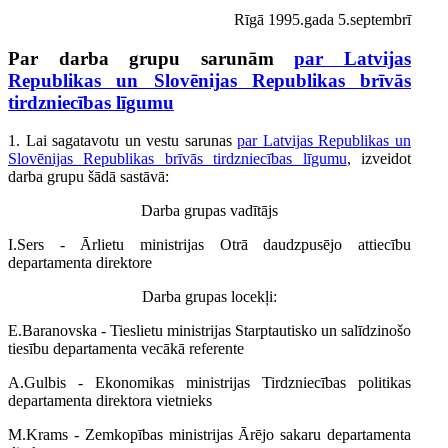
Rīgā 1995.gada 5.septembrī
Par darba grupu sarunām
par Latvijas
Republikas un Slovēnijas Republikas brīvās
tirdzniecības līgumu
1. Lai sagatavotu un vestu sarunas
par Latvijas Republikas un
Slovēnijas Republikas brīvās tirdzniecības līgumu
, izveidot
darba grupu šādā sastāvā:
Darba grupas vadītājs
I.Sers - Ārlietu ministrijas Otrā daudzpusējo attiecību
departamenta direktore
Darba grupas locekļi:
E.Baranovska - Tieslietu ministrijas Starptautisko un salīdzinošo
tiesību departamenta vecākā referente
A.Gulbis - Ekonomikas ministrijas Tirdzniecības politikas
departamenta direktora vietnieks
M.Krams - Zemkopības ministrijas Ārējo sakaru departamenta