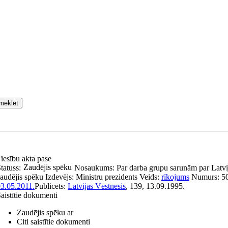
meklēt
iesību akta pase
Zaudējis spēku
tatuss:
Nosaukums:
Par darba grupu sarunām par Latvi
audējis spēku
Izdevējs:
Ministru prezidents
Veids:
rīkojums
Numurs:
5
3.05.2011.
Publicēts:
Latvijas Vēstnesis
, 139, 13.09.1995.
aistītie dokumenti
Zaudējis spēku ar
Citi saistītie dokumenti