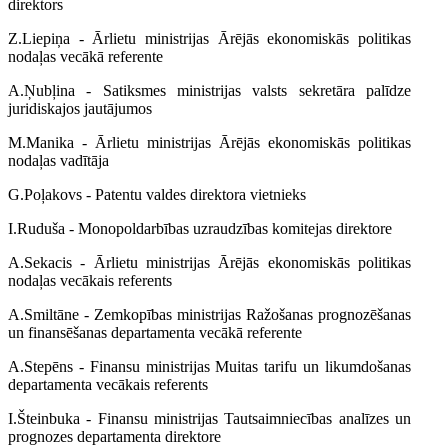
direktors
Z.Liepiņa - Ārlietu ministrijas Ārējās ekonomiskās politikas
nodaļas vecākā referente
A.Ņubļina - Satiksmes ministrijas valsts sekretāra palīdze
juridiskajos jautājumos
M.Manika - Ārlietu ministrijas Ārējās ekonomiskās politikas
nodaļas vadītāja
G.Poļakovs - Patentu valdes direktora vietnieks
I.Ruduša - Monopoldarbības uzraudzības komitejas direktore
A.Sekacis - Ārlietu ministrijas Ārējās ekonomiskās politikas
nodaļas vecākais referents
A.Smiltāne - Zemkopības ministrijas Ražošanas prognozēšanas
un finansēšanas departamenta vecākā referente
A.Stepēns - Finansu ministrijas Muitas tarifu un likumdošanas
departamenta vecākais referents
I.Šteinbuka - Finansu ministrijas Tautsaimniecības analīzes un
prognozes departamenta direktore