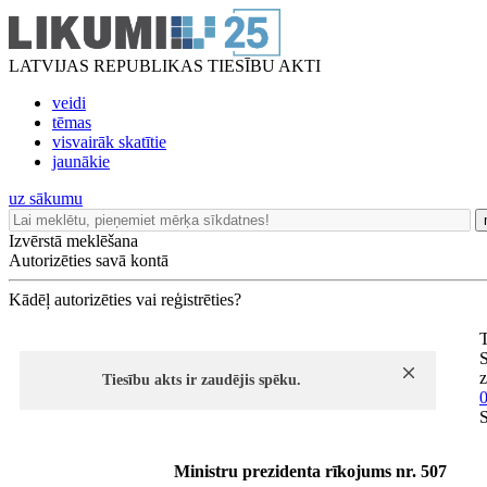
LATVIJAS REPUBLIKAS TIESĪBU AKTI
veidi
tēmas
visvairāk skatītie
jaunākie
uz sākumu
Izvērstā meklēšana
Autorizēties savā kontā
Kādēļ autorizēties vai reģistrēties?
T
S
z
Tiesību akts ir zaudējis spēku.
0
S
Ministru prezidenta rīkojums nr. 507