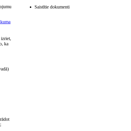
lpojumu
Saistītie dokumenti
ikuma
izriet,
o, ka
vadā)
zrādot
;