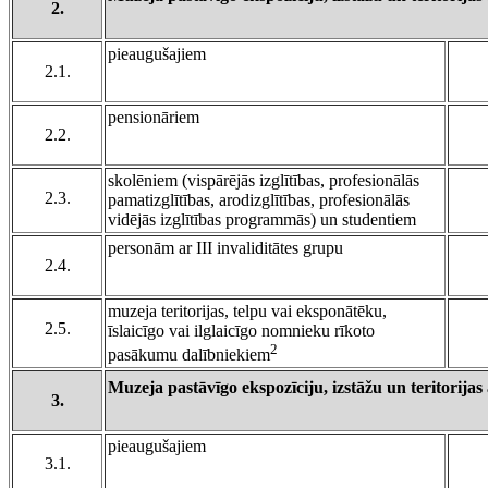
2.
pieaugušajiem
2.1.
pensionāriem
2.2.
skolēniem (vispārējās izglītības, profesionālās
2.3.
pamatizglītības, arodizglītības, profesionālās
vidējās izglītības programmās) un studentiem
personām ar III invaliditātes grupu
2.4.
muzeja teritorijas, telpu vai eksponātēku,
2.5.
īslaicīgo vai ilglaicīgo nomnieku rīkoto
2
pasākumu dalībniekiem
Muzeja pastāvīgo ekspozīciju, izstāžu un teritorij
3.
pieaugušajiem
3.1.