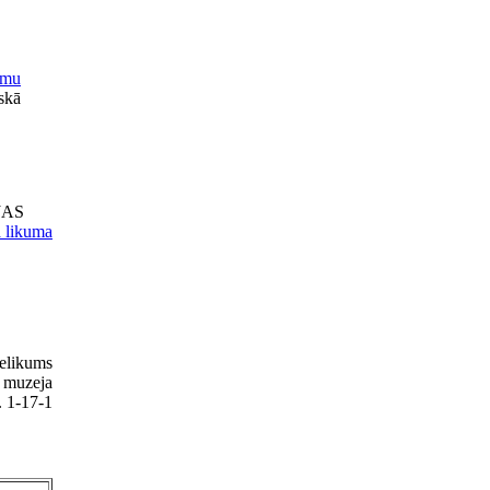
umu
skā
IJAS
a likuma
elikums
s muzeja
 1-17-1