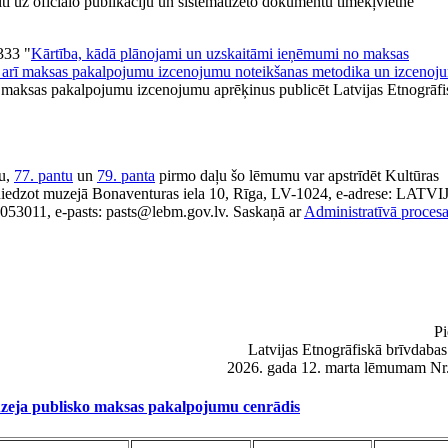
ti uz oficiālo publikāciju un sistematizēto dokumentu tīmekļvietnē
333 "
Kārtība, kādā plānojami un uzskaitāmi ieņēmumi no maksas
kā arī maksas pakalpojumu izcenojumu noteikšanas metodika un izcenoj
o maksas pakalpojumu izcenojumu aprēķinus publicēt Latvijas Etnogrāfi
ļu,
77. pantu
un
79. panta
pirmo daļu šo lēmumu var apstrīdēt Kultūras
iesniedzot muzejā Bonaventuras iela 10, Rīga, LV-1024, e-adrese: LATV
e-pasts: pasts@lebm.gov.lv. Saskaņā ar
Administratīvā proces
Pi
Latvijas Etnogrāfiskā brīvdaba
2026. gada 12. marta lēmumam Nr.
uzeja publisko maksas pakalpojumu cenrādis