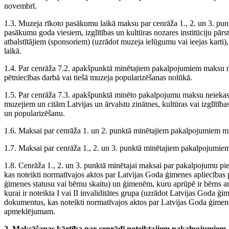
novembrī.
1.3. Muzeja rīkoto pasākumu laikā maksu par cenrāža 1., 2. un 3. p
pasākumu goda viesiem, izglītības un kultūras nozares institūciju pār
atbalstītājiem (sponsoriem) (uzrādot muzeja ielūgumu vai ieejas kart
laikā.
1.4. Par cenrāža 7.2. apakšpunktā minētajiem pakalpojumiem maksu ne
pētniecības darbā vai tiešā muzeja popularizēšanas nolūkā.
1.5. Par cenrāža 7.3. apakšpunktā minēto pakalpojumu maksu neiekasē
muzejiem un citām Latvijas un ārvalstu zinātnes, kultūras vai izglītība
un popularizēšanu.
1.6. Maksai par cenrāža 1. un 2. punktā minētajiem pakalpojumiem mu
1.7. Maksai par cenrāža 1., 2. un 3. punktā minētajiem pakalpojumiem 
1.8. Cenrāža 1., 2. un 3. punktā minētajai maksai par pakalpojumu 
kas noteikti normatīvajos aktos par Latvijas Goda ģimenes apliecība
ģimenes statusu vai bērnu skaitu) un ģimenēm, kuru aprūpē ir bērns ar
kurai ir noteikta I vai II invaliditātes grupa (uzrādot Latvijas Goda ģ
dokumentus, kas noteikti normatīvajos aktos par Latvijas Goda ģimene
apmeklējumam.
2. Maksāšanas kārtība par cenrādī noteiktajiem pakalpojumiem