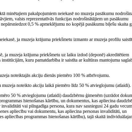
unktā minētajiem pakalpojumiem neiekasē no muzeja pasākumu nodrošin
stāvjiem, valsts reprezentatīvās funkcijas nodrošinātājiem un pasākumu
i), nepārsniedzot 0,5 % apmeklējumu no kopējā pasākumu biļešu skaita 
iekasē, ja muzeja krājuma priekšmetu izmanto ar muzeja profilu saistī
, ja muzeja krājuma priekšmetu uz laiku izdod (deponē) akreditētiem
s institūcijām, kuru pamatdarbība ir saistīta ar kultūras mantojuma sagl
zeja noteiktajās akciju dienās piemēro 100 % atbrīvojumu.
muzeja noteikto akciju laikā piemēro līdz 50 % atvieglojumu (atlaidi).
piemēro 50 % atvieglojumu (atlaidi) daudzbērnu ģimenēm (uzrādot doku
s programmas īstenošanas kārtību, un dokumentus, kas apliecina daudzb
 invaliditāti vai pilngadīga persona, kura nav sasniegusi 24 gadu vecu
imenes apliecību vai dokumentu, kas apliecina personas invaliditāti, un
s apliecības programmas īstenošanas kārtību), tajā skaitā individuālaj