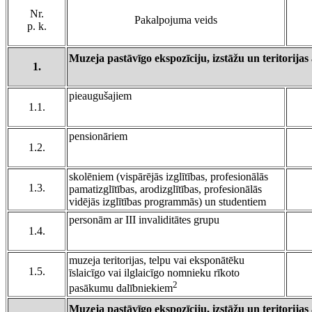
Nr.
Pakalpojuma veids
p. k.
Muzeja pastāvīgo ekspozīciju, izstāžu un teritorija
1.
pieaugušajiem
1.1.
pensionāriem
1.2.
skolēniem (vispārējās izglītības, profesionālās
1.3.
pamatizglītības, arodizglītības, profesionālās
vidējās izglītības programmās) un studentiem
personām ar III invaliditātes grupu
1.4.
muzeja teritorijas, telpu vai eksponātēku
1.5.
īslaicīgo vai ilglaicīgo nomnieku rīkoto
2
pasākumu dalībniekiem
Muzeja pastāvīgo ekspozīciju, izstāžu un teritorija