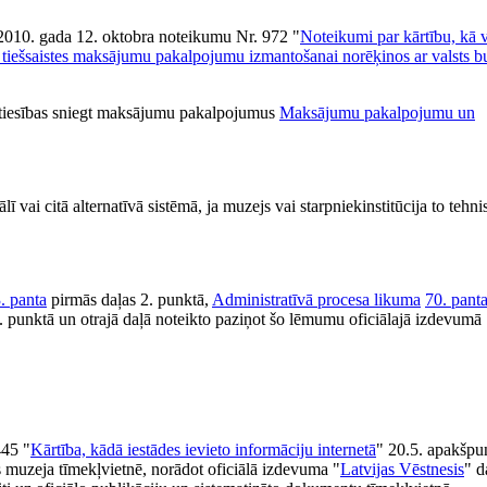
 2010. gada 12. oktobra noteikumu Nr. 972 "
Noteikumi par kārtību, kā 
m tiešsaistes maksājumu pakalpojumu izmantošanai norēķinos ar valsts b
r tiesības sniegt maksājumu pakalpojumus
Maksājumu pakalpojumu un
ai citā alternatīvā sistēmā, ja muzejs vai starpniekinstitūcija to tehni
. panta
pirmās daļas 2. punktā,
Administratīvā procesa likuma
70. pant
. punktā un otrajā daļā noteikto paziņot šo lēmumu oficiālajā izdevumā
445 "
Kārtība, kādā iestādes ievieto informāciju internetā
" 20.5. apakšp
 muzeja tīmekļvietnē, norādot oficiālā izdevuma "
Latvijas Vēstnesis
" 