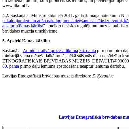
un laidiena numuru, kurā publicēts šis lēmums, un pievienojot hipersai
www.likumi.lv.
4.2. Saskaņā ar Ministru kabineta 2011. gada 3. maija noteikumu Nr. 
pakalpojumiem un ar šo pakalpojumu sniegšanu saistītie izdevumi, 
apstiprināšanas kārtība
" noteikto tiesisko regulējumu muzeja publisk
brīvdabas muzeja tīmekļvietnē.
5. Apstrīdēšanas kārtība
Saskaņā ar
Administratīvā procesa likuma
76. panta
pirmo un otro da
ministrijā viena mēneša laikā no tā spēkā stāšanās dienas, sūdzību 
ETNOGRĀFISKAIS BRĪVDABAS MUZEJS_DEFAULT@90000053011, 
80. panta
pirmo daļu lēmuma apstrīdēšana neaptur lēmuma darbību.
Latvijas Etnogrāfiskā brīvdabas muzeja direktore
Z. Ķergalve
Latvijas Etnogrāfiskā brīvdabas m