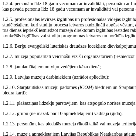
1.2.4. personām līdz 18 gadu vecumam ar invaliditāti, personām ar I un
kas pavada personu līdz 18 gadu vecumam ar invaliditāti vai personu ar
1.2.5. profesionālās ievirzes izglītības un profesionālās vidējās izglī
studējošajiem, kuri studiju procesa ietvaros padziļināti apgūst vēsturi
trīs dienas iepriekš iesniedzot muzeja direktoram izglītības iestāde
konkrētās izglītības vai studiju programmas ietvaros un norādīts izgl
1.2.6. Berģu evaņģēliski luteriskās draudzes locekļiem dievkalpojumu
1.2.7. muzeja popularitāti veicinošu vizīšu organizatoriem (iesniedzot
1.2.8. jaunlaulātajiem un viņu vedējiem kāzu dienā;
1.2.9. Latvijas muzeju darbiniekiem (uzrādot apliecību);
1.2.10. Starptautiskās muzeju padomes
(ICOM
) biedriem un Starptau
biedra karti);
1.2.11. plašsaziņas līdzekļu pārstāvjiem, kas atspoguļo norises muzejā 
1.2.12. grupu (ne mazāk par 10 apmeklētājiem) vadītāja (gida);
1.2.13. personām, kas piedalās muzeja rīkotā talkā vai muzeja teritorij
1.2.14. muzeja apmeklētājiem Latvijas Republikas Neatkarības atjauno