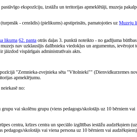
pastāvīgo ekspozīciju, izstāžu un teritorijas apmeklētāji, muzeja paka
turpmāk - cenrādis) (pielikums) apstiprināts, pamatojoties uz
Muzeju l
sa likuma
62. panta
otrās daļas 3. punktā noteikto - no gadījuma būtības 
muzejs nav uzklausījis dalībnieku viedokļus un argumentus, ievērojot t
r jāizdod vispārīgais administratīvais akts.
pozīcijā "Zemnieka-zvejnieka sēta "Vītolnieki"" (Dienvidkurzemes no
ritorijas apmeklējumu.
 neiekasē no:
 grupu vai skolēnu grupu (viens pedagogs/skolotājs uz 10 bērniem vai
pes centra, krīzes centra un speciālo izglītības iestāžu audzēkņiem (u
ns pedagogs/skolotājs vai viena persona uz 10 bērniem vai audzēkņiem)