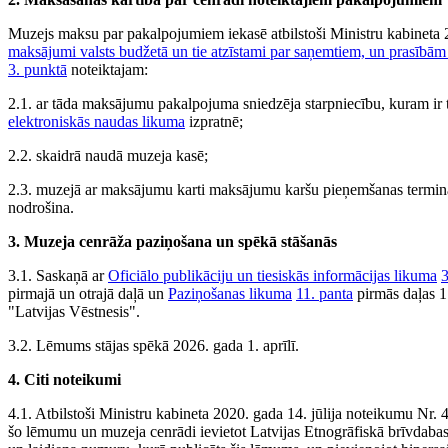
Muzejs maksu par pakalpojumiem iekasē atbilstoši Ministru kabineta
maksājumi valsts budžetā un tie atzīstami par saņemtiem, un prasībā
3. punktā
noteiktajam:
2.1. ar tāda maksājumu pakalpojuma sniedzēja starpniecību, kuram i
elektroniskās naudas likuma
izpratnē;
2.2. skaidrā naudā muzeja kasē;
2.3. muzejā ar maksājumu karti maksājumu karšu pieņemšanas terminālī v
nodrošina.
3. Muzeja cenrāža paziņošana un spēkā stāšanās
3.1. Saskaņā ar
Oficiālo publikāciju un tiesiskās informācijas likuma
3
pirmajā un otrajā daļā un
Paziņošanas likuma
11. panta
pirmās daļas 1
"Latvijas Vēstnesis".
3.2. Lēmums stājas spēkā 2026. gada 1. aprīlī.
4. Citi noteikumi
4.1. Atbilstoši Ministru kabineta 2020. gada 14. jūlija noteikumu Nr. 
šo lēmumu un muzeja cenrādi ievietot Latvijas Etnogrāfiskā brīvdabas