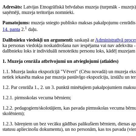
Adresāts:
Latvijas Etnogrāfiskā brīvdabas muzeja (turpmāk - muzejs) 
saņēmēji, muzeja teritorijas nomnieki.
Pamatojums:
muzeja sniegto publisko maksas pakalpojumu cenrādis (
1
14. panta
2.
daļu.
Dalībnieku viedokļi un argumenti:
saskaņā ar
Administratīvā proce
ka personas viedokļa noskaidrošana nav iespējama vai nav adekvāta - 
dalībnieku loks ir individuāli nenoteiktu personu loks, kādēļ muzejam i
1. Muzeja cenrāža atbrīvojumi un atvieglojumi (atlaides)
1.1. Muzeja lauku ekspozīcijā "Vēveri" (Cēsu novadā) un muzeja eks
netiek iekasēta maksa par muzeja pastāvīgo ekspozīciju, izstāžu un te
1.2. Par cenrāža 1., 2. un 3. punktā minētajiem pakalpojumiem maksu
1.2.1. pirmsskolas vecuma bērniem;
1.2.2. pedagogiem/skolotājiem, kas pavada pirmsskolas vecuma bērnu
skolēniem);
1.2.3. bāreņiem un bez vecāku gādības palikušiem bērniem, dienas aprū
statusu apliecinošu dokumentu), un no personām, kas tos pavada (vie