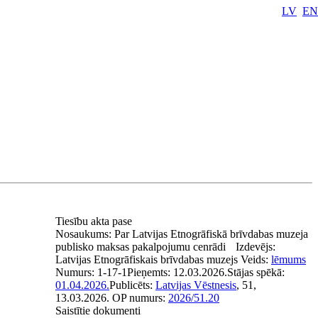
LV
EN
Tiesību akta pase
Nosaukums:
Par Latvijas Etnogrāfiskā brīvdabas muzeja
publisko maksas pakalpojumu cenrādi
Izdevējs:
Latvijas Etnogrāfiskais brīvdabas muzejs
Veids:
lēmums
Numurs:
1-17-1
Pieņemts:
12.03.2026.
Stājas spēkā:
01.04.2026.
Publicēts:
Latvijas Vēstnesis
, 51,
13.03.2026.
OP numurs:
2026/51.20
Saistītie dokumenti