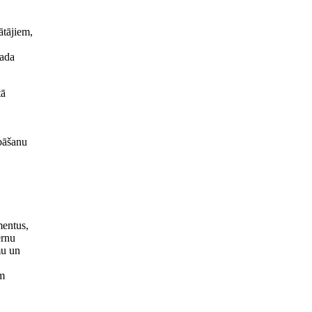
ātājiem,
gada
tā
abāšanu
mentus,
ērnu
mu un
am