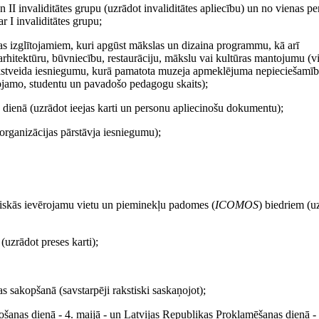
 II invaliditātes grupu (uzrādot invaliditātes apliecību) un no vienas pe
 I invaliditātes grupu;
tības izglītojamiem, kuri apgūst mākslas un dizaina programmu, kā arī
, arhitektūru, būvniecību, restaurāciju, mākslu vai kultūras mantojumu (
s rakstveida iesniegumu, kurā pamatota muzeja apmeklējuma nepieciešamī
ītojamo, studentu un pavadošo pedagogu skaits);
 dienā (uzrādot ieejas karti un personu apliecinošu dokumentu);
 organizācijas pārstāvja iesniegumu);
tiskās ievērojamu vietu un pieminekļu padomes (
ICOMOS
) biedriem (u
(uzrādot preses karti);
as sakopšanā (savstarpēji rakstiski saskaņojot);
šanas dienā - 4. maijā - un Latvijas Republikas Proklamēšanas dienā -