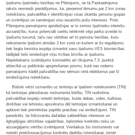
īpašumu īpašnieku tiesības ne Plānojums, ne tā Paskaidrojuma
raksts nesniedz pierādījumus, ka, pieņemot lēmumu par 2 km zonas
noteikšanu, pašvaldība ir identificējusi visas skartās personu grupas
un izvērtējusi un samērojusi visu iesaistīto pušu intereses. Proti,
Plānojuma pamatojums aprobežojas ar to zemes īpašnieku interešu
aizsardzību, kurus potenciāli varētu ietekmēt vēja parka izveide to
īpašumu tuvumā, taču nav vērtētas arī to personu tiesības, kuru
nekustamie īpašumi atrodas 2 km zonā un kuriem ar šo regulējumu
tiek liegta tiesiska iespēja izmantot savu īpašumu VES būvniecībai,
tādējādi tieši ierobežojot viņu rīcības brīvību ar īpašumu.
Nepietiekams izvērtējums konstatēts arī rīkojuma 7.3. punktā
attiecībā uz publiskās apspriešanas posmu, kurā nav rodams
pamatojums kādēļ pašvaldība nav ņēmusi vērā iebildumus par šī
ierobežojuma noteikšanu.
Būtiski vērst uzmanību uz teritoriju ar īpašiem noteikumiem (TIN)
kā teritorijas plānošanas instrumenta būtību. TIN nodrošina
pašvaldībai iespēju noteikt teritorijas, kurās dabas, vides, kultūras,
drošības vai tehnisku apsvērumu dēļ teritorijas izmantošanai un
apbūvei tiek piemērotas papildu prasības vai ierobežojumi. TIN
paredzēts, lai līdzsvarotu dažādas sabiedrības intereses un
ilgtspējīgas attīstības vajadzības, balstoties konkrētu risku un
aizsargājamo vērtību izvērtējumā. Vienlaikus šis instruments var
noteikt priekšnosacījumus konkrētu darbību īstenošanai, tomēr