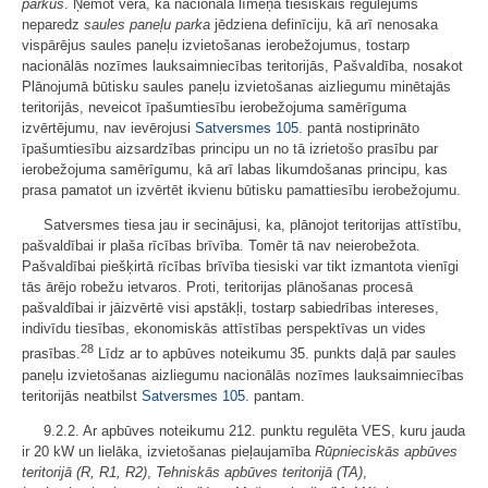
parkus
. Ņemot vērā, ka nacionālā līmeņa tiesiskais regulējums
neparedz
saules paneļu parka
jēdziena definīciju, kā arī nenosaka
vispārējus saules paneļu izvietošanas ierobežojumus, tostarp
nacionālās nozīmes lauksaimniecības teritorijās, Pašvaldība, nosakot
Plānojumā būtisku saules paneļu izvietošanas aizliegumu minētajās
teritorijās, neveicot īpašumtiesību ierobežojuma samērīguma
izvērtējumu, nav ievērojusi
Satversmes
105.
pantā nostiprināto
īpašumtiesību aizsardzības principu un no tā izrietošo prasību par
ierobežojuma samērīgumu, kā arī labas likumdošanas principu, kas
prasa pamatot un izvērtēt ikvienu būtisku pamattiesību ierobežojumu.
Satversmes tiesa jau ir secinājusi, ka, plānojot teritorijas attīstību,
pašvaldībai ir plaša rīcības brīvība. Tomēr tā nav neierobežota.
Pašvaldībai piešķirtā rīcības brīvība tiesiski var tikt izmantota vienīgi
tās ārējo robežu ietvaros. Proti, teritorijas plānošanas procesā
pašvaldībai ir jāizvērtē visi apstākļi, tostarp sabiedrības intereses,
indivīdu tiesības, ekonomiskās attīstības perspektīvas un vides
28
prasības.
Līdz ar to apbūves noteikumu 35. punkts daļā par saules
paneļu izvietošanas aizliegumu nacionālās nozīmes lauksaimniecības
teritorijās neatbilst
Satversmes
105.
pantam.
9.2.2. Ar apbūves noteikumu 212. punktu regulēta VES, kuru jauda
ir 20 kW un lielāka, izvietošanas pieļaujamība
Rūpnieciskās apbūves
teritorijā (R, R1, R2)
,
Tehniskās apbūves teritorijā (TA)
,