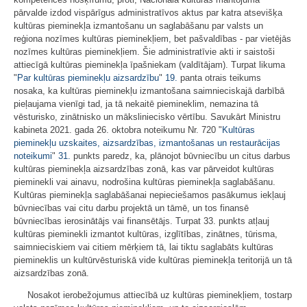
pārvalde izdod vispārīgus administratīvos aktus par katra atsevišķa
kultūras pieminekļa izmantošanu un saglabāšanu par valsts un
reģiona nozīmes kultūras pieminekļiem, bet pašvaldības - par vietējās
nozīmes kultūras pieminekļiem. Šie administratīvie akti ir saistoši
attiecīgā kultūras pieminekļa īpašniekam (valdītājam). Turpat likuma
"
Par kultūras pieminekļu aizsardzību
"
19.
panta otrais teikums
nosaka, ka kultūras pieminekļu izmantošana saimnieciskajā darbībā
pieļaujama vienīgi tad, ja tā nekaitē piemineklim, nemazina tā
vēsturisko, zinātnisko un māksliniecisko vērtību. Savukārt Ministru
kabineta 2021. gada 26. oktobra noteikumu Nr. 720 "
Kultūras
pieminekļu uzskaites, aizsardzības, izmantošanas un restaurācijas
noteikumi
"
31.
punkts paredz, ka, plānojot būvniecību un citus darbus
kultūras pieminekļa aizsardzības zonā, kas var pārveidot kultūras
pieminekli vai ainavu, nodrošina kultūras pieminekļa saglabāšanu.
Kultūras pieminekļa saglabāšanai nepieciešamos pasākumus iekļauj
būvniecības vai citu darbu projektā un tāmē, un tos finansē
būvniecības ierosinātājs vai finansētājs. Turpat 33. punkts atļauj
kultūras pieminekli izmantot kultūras, izglītības, zinātnes, tūrisma,
saimnieciskiem vai citiem mērķiem tā, lai tiktu saglabāts kultūras
piemineklis un kultūrvēsturiskā vide kultūras pieminekļa teritorijā un tā
aizsardzības zonā.
Nosakot ierobežojumus attiecībā uz kultūras pieminekļiem, tostarp