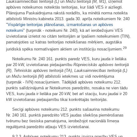
Lauksaimniecības teritorijā (L)
un
Mežu teritorijā (M, M1)
, izņemot
apbūves noteikumos noteiktās teritorijas, kur šādi VES ir aizliegti.
Plānojuma Paskaidrojuma rakstā norādīts, ka minētā norma noteikta
atbilstoši Ministru kabineta 2013. gada 30. aprīļa noteikumiem Nr. 240
"
Vispārīgie teritorijas plānošanas, izmantošanas un apbūves
noteikumi
" (turpmāk - noteikumi Nr. 240), kā arī ierobežojumi VES
izvietošanai izrietot no citām teritorijām ar īpašiem noteikumiem (TIN),
pamatojoties uz katras teritorijas noteikšanas mērķiem, augstāka
29
juridiskā spēka normatīvajiem aktiem un institūciju nosacījumiem.
Noteikumu Nr. 240 161. punkts paredz VES, kuru jauda ir lielāka
par 20 kW, izvietošanas pieļaujamību
Rūpnieciskās apbūves teritorijā
(R)
,
Tehniskās apbūves teritorijā (TA)
,
Lauksaimniecības teritorijā (L)
un
Mežu teritorijā (M)
atbilstoši ietekmes uz vidi novērtējuma
(turpmāk - IVN) nosacījumiem. Tādējādi apbūves noteikumu 212.
punkts salīdzinājumā ar Noteikumos paredzēto, nosaka ne vien tādu
VES, kuru jauda ir lielāka par 20 kW, bet arī staciju, kuru jaudai ir 20
kW izvietošanas pieļaujamību tikai konkrētajās teritorijās.
Secīgi apbūves noteikumu 212. punkts sašaurina noteikumu
Nr. 240 161. punktā paredzēto VES jaudas sliekšņa piemērošanas
tvērumu bez tiesiska pamatojuma, ierobežojot nacionālā līmeņa
regulējumā paredzēto atļauju VES izvietošanai.
9.2.3. Apbūves noteikumu 213. punkts izvirza prasību VES un