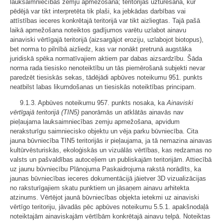
lauksaimniecības zemju apmežošana; teritorijas uzturēšana, kur
pēdējā var tikt interpretēta tik plaši, ka jebkādas darbības vai
attīstības ieceres konkrētajā teritorijā var tikt aizliegtas. Tajā pašā
laikā apmežošana noteiktos gadījumos varētu uzlabot ainavu
ainaviski vērtīgajā teritorijā (aizsargājot eroziju, uzlabojot biotopus),
bet norma to pilnībā aizliedz, kas var nonākt pretrunā augstāka
juridiskā spēka normatīvajiem aktiem par dabas aizsardzību. Šāda
norma rada tiesisko nenoteiktību un tās piemērošanā subjekti nevar
paredzēt tiesiskās sekas, tādējādi apbūves noteikumu 951. punkts
neatbilst labas likumdošanas un tiesiskās noteiktības principam.
9.1.3. Apbūves noteikumu 957. punkts nosaka, ka
Ainaviski
vērtīgajā teritorijā (TIN5)
panorāmās un atklātās ainavās nav
pieļaujama lauksaimniecības zemju apmežošana, apvidum
neraksturīgu saimniecisko objektu un vēja parku būvniecība. Cita
jauna būvniecība TIN5 teritorijās ir pieļaujama, ja tā nemazina ainavas
kultūrvēsturiskās, ekoloģiskās un vizuālās vērtības, kas redzamas no
valsts un pašvaldības autoceļiem un publiskajām teritorijām. Attiecībā
uz jaunu būvniecību Plānojuma Paskaidrojuma rakstā norādīts, ka
jaunas būvniecības ieceres dokumentācijā jāietver 3D vizualizācijas
no raksturīgajiem skatu punktiem un jāsaņem ainavu arhitekta
atzinums. Vērtējot jaunā būvniecības objekta ietekmi uz ainaviski
vērtīgo teritoriju, jāvadās pēc apbūves noteikumu 5.5.1. apakšnodaļā
noteiktajām ainaviskajām vērtībām konkrētajā ainavu telpā. Noteiktas