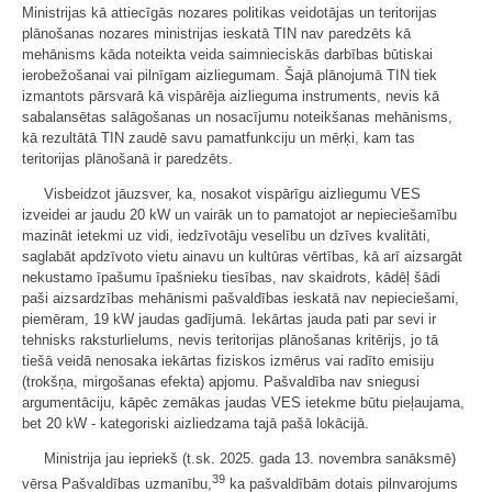
Ministrijas kā attiecīgās nozares politikas veidotājas un teritorijas
plānošanas nozares ministrijas ieskatā TIN nav paredzēts kā
mehānisms kāda noteikta veida saimnieciskās darbības būtiskai
ierobežošanai vai pilnīgam aizliegumam. Šajā plānojumā TIN tiek
izmantots pārsvarā kā vispārēja aizlieguma instruments, nevis kā
sabalansētas salāgošanas un nosacījumu noteikšanas mehānisms,
kā rezultātā TIN zaudē savu pamatfunkciju un mērķi, kam tas
teritorijas plānošanā ir paredzēts.
Visbeidzot jāuzsver, ka, nosakot vispārīgu aizliegumu VES
izveidei ar jaudu 20 kW un vairāk un to pamatojot ar nepieciešamību
mazināt ietekmi uz vidi, iedzīvotāju veselību un dzīves kvalitāti,
saglabāt apdzīvoto vietu ainavu un kultūras vērtības, kā arī aizsargāt
nekustamo īpašumu īpašnieku tiesības, nav skaidrots, kādēļ šādi
paši aizsardzības mehānismi pašvaldības ieskatā nav nepieciešami,
piemēram, 19 kW jaudas gadījumā. Iekārtas jauda pati par sevi ir
tehnisks raksturlielums, nevis teritorijas plānošanas kritērijs, jo tā
tiešā veidā nenosaka iekārtas fiziskos izmērus vai radīto emisiju
(trokšņa, mirgošanas efekta) apjomu. Pašvaldība nav sniegusi
argumentāciju, kāpēc zemākas jaudas VES ietekme būtu pieļaujama,
bet 20 kW - kategoriski aizliedzama tajā pašā lokācijā.
Ministrija jau iepriekš (t.sk. 2025. gada 13. novembra sanāksmē)
39
vērsa Pašvaldības uzmanību,
ka pašvaldībām dotais pilnvarojums