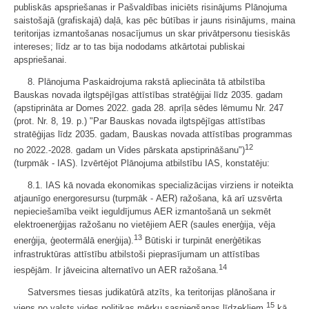
publiskās apspriešanas ir Pašvaldības iniciēts risinājums Plānojuma
saistošajā (grafiskajā) daļā, kas pēc būtības ir jauns risinājums, maina
teritorijas izmantošanas nosacījumus un skar privātpersonu tiesiskās
intereses; līdz ar to tas bija nododams atkārtotai publiskai
apspriešanai.
8. Plānojuma Paskaidrojuma rakstā apliecināta tā atbilstība
Bauskas novada ilgtspējīgas attīstības stratēģijai līdz 2035. gadam
(apstiprināta ar Domes 2022. gada 28. aprīļa sēdes lēmumu Nr. 247
(prot. Nr. 8, 19. p.) "Par Bauskas novada ilgtspējīgas attīstības
stratēģijas līdz 2035. gadam, Bauskas novada attīstības programmas
12
no 2022.-2028. gadam un Vides pārskata apstiprināšanu")
(turpmāk - IAS). Izvērtējot Plānojuma atbilstību IAS, konstatēju:
8.1. IAS kā novada ekonomikas specializācijas virziens ir noteikta
atjaunīgo energoresursu (turpmāk - AER) ražošana, kā arī uzsvērta
nepieciešamība veikt ieguldījumus AER izmantošanā un sekmēt
elektroenerģijas ražošanu no vietējiem AER (saules enerģija, vēja
13
enerģija, ģeotermālā enerģija).
Būtiski ir turpināt enerģētikas
infrastruktūras attīstību atbilstoši pieprasījumam un attīstības
14
iespējām. Ir jāveicina alternatīvo un AER ražošana.
Satversmes tiesas judikatūrā atzīts, ka teritorijas plānošana ir
15
viens no valsts vides politikas mērķu sasniegšanas līdzekļiem,
kā