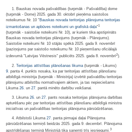
1. Bauskas novada pašvaldības (turpmāk - Pašvaldība) dome
(turpmāk - Dome) 2025. gada 30. oktobrī pieņēma saistošos
noteikumus Nr. 10 "
Bauskas novada teritorijas plānojuma teritorijas
1
izmantošanas un apbūves noteikumi un grafiskā daļa
"
(turpmāk - saistošie noteikumi Nr. 10), ar kuriem tika apstiprināts
Bauskas novada teritorijas plānojums (turpmāk - Plānojums).
Saistošie noteikumi Nr. 10 stājās spēkā 2025. gada 9. novembrī
(paziņojums par saistošo noteikumu Nr. 10 pieņemšanu oficiālajā
2
izdevumā "Latvijas Vēstnesis" publicēts 2025. gada 8. novembrī
).
2.
Teritorijas attīstības plānošanas likuma
(turpmāk - Likums)
9.
panta 4. punkts nosaka, ka par teritorijas attīstības plānošanu
atbildīgā ministrija (turpmāk - Ministrija) izvērtē pašvaldību teritorijas
plānojumu atbilstību normatīvajiem aktiem, ja tas nepieciešams
Likuma
26.
un
27.
pantā minēto darbību veikšanai.
3. Likuma
26.
un
27.
pants nosaka teritorijas plānojuma darbības
apturēšanu pēc par teritorijas attīstības plānošanu atbildīgā ministra
iniciatīvas un pašvaldības teritorijas plānojuma pārsūdzēšanas.
4. Atbilstoši Likuma
27.
panta pirmajai daļai Plānojuma
pārsūdzēšanas termiņš beidzās 2025. gada 9. decembrī. Plānojuma
3
apstrīdēšanas termiņā Ministrijā tika saņemti trīs iesniegumi.