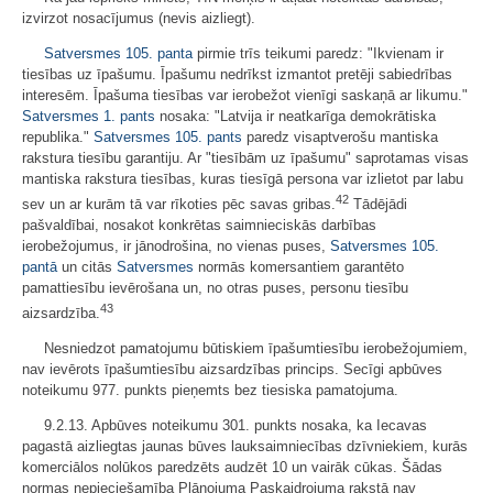
izvirzot nosacījumus (nevis aizliegt).
Satversmes
105. panta
pirmie trīs teikumi paredz: "Ikvienam ir
tiesības uz īpašumu. Īpašumu nedrīkst izmantot pretēji sabiedrības
interesēm. Īpašuma tiesības var ierobežot vienīgi saskaņā ar likumu."
Satversmes
1. pants
nosaka: "Latvija ir neatkarīga demokrātiska
republika."
Satversmes
105. pants
paredz visaptverošu mantiska
rakstura tiesību garantiju. Ar "tiesībām uz īpašumu" saprotamas visas
mantiska rakstura tiesības, kuras tiesīgā persona var izlietot par labu
42
sev un ar kurām tā var rīkoties pēc savas gribas.
Tādējādi
pašvaldībai, nosakot konkrētas saimnieciskās darbības
ierobežojumus, ir jānodrošina, no vienas puses,
Satversmes
105.
pantā
un citās
Satversmes
normās komersantiem garantēto
pamattiesību ievērošana un, no otras puses, personu tiesību
43
aizsardzība.
Nesniedzot pamatojumu būtiskiem īpašumtiesību ierobežojumiem,
nav ievērots īpašumtiesību aizsardzības princips. Secīgi apbūves
noteikumu 977. punkts pieņemts bez tiesiska pamatojuma.
9.2.13. Apbūves noteikumu 301. punkts nosaka, ka Iecavas
pagastā aizliegtas jaunas būves lauksaimniecības dzīvniekiem, kurās
komerciālos nolūkos paredzēts audzēt 10 un vairāk cūkas. Šādas
normas nepieciešamība Plānojuma Paskaidrojuma rakstā nav