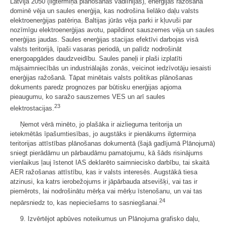
Latvija 2050 (ilgtermiņa plānošanas vadlīnijas), enerģijas ražošanā
dominē vēja un saules enerģija, kas nodrošina lielāko daļu valsts
elektroenerģijas patēriņa. Baltijas jūrās vēja parki ir kļuvuši par
nozīmīgu elektroenerģijas avotu, papildinot sauszemes vēja un saules
enerģijas jaudas. Saules enerģijas stacijas efektīvi darbojas visā
valsts teritorijā, īpaši vasaras periodā, un palīdz nodrošināt
energoapgādes daudzveidību. Saules paneļi ir plaši izplatīti
mājsaimniecībās un industriālajās zonās, veicinot iedzīvotāju iesaisti
enerģijas ražošanā. Tāpat minētais valsts politikas plānošanas
dokuments paredz prognozes par būtisku enerģijas apjoma
pieaugumu, ko saražo sauszemes VES un arī saules
23
elektrostacijas.
Ņemot vērā minēto, jo plašāka ir aizlieguma teritorija un
ietekmētās īpašumtiesības, jo augstāks ir pienākums ilgtermiņa
teritorijas attīstības plānošanas dokumentā (šajā gadījumā Plānojumā)
sniegt pierādāmu un pārbaudāmu pamatojumu, kā šāds risinājums
vienlaikus ļauj īstenot IAS deklarēto saimniecisko darbību, tai skaitā
AER ražošanas attīstību, kas ir valsts interesēs. Augstākā tiesa
atzinusi, ka katrs ierobežojums ir jāpārbauda atsevišķi, vai tas ir
piemērots, lai nodrošinātu mērķa vai mērķu īstenošanu, un vai tas
24
nepārsniedz to, kas nepieciešams to sasniegšanai.
9. Izvērtējot apbūves noteikumus un Plānojuma grafisko daļu,