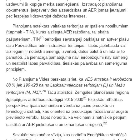
uzdevumi šī kopīgā mērķa sasniegšanai. Izstrādājot plānošanas
dokumentus, jāapsver vides aizsardzības un AER jomas jautājumi
pēc iespējas līdzsvarojot dažādas intereses.
Plānojumā noteiktas vairākas teritorijas ar īpašiem noteikumiem
(turpmāk - TIN), kurās aizliegta AER ražošana, tai skaitā
19
pašpatēriņam. TIN
teritorijas savstarpēji pārklājas un aptver plašu
daļu Pašvaldības administratīvās teritorijas. Tāpēc jāpārbauda vai
aizliegumi ir noteikti samērīgi, izvērtēti, datos balstīti un līdz ar to
pamatoti. Ja pienācīga pamatojuma nav, ierobežojumi nav samērīgi
un neatbilst labas pārvaldības, tiesiskās paļāvības un samērīguma
principiem.
No Plānojuma Vides pārskata izriet, ka
VES attīstība ir ierobežota
88 %
jeb 190 428 ha no Lauksaimniecības teritorijām (L) un Mežu
20
teritorijām (M, M1)
".
Taču atbilstoši Zemgales plānošanas reģiona
21
ilgtspējīgas attīstības stratēģijā 2015-2030
telpiskās attīstības
perspektīvai īpaša uzmanība ir vērsta uz jaunu produktu un
tehnoloģiju izstrādi, kas orientēti uz produkcijas ražošanu ar augstu
pievienoto vērtību, tāpat norādīts, ka veicināmi zinātniskie pētījumi
22
saistībā ar AER pielietošanu un izmantošanu reģionā,
Savukārt saskaņā ar vīziju, kas norādīta Enerģētikas stratēģijā