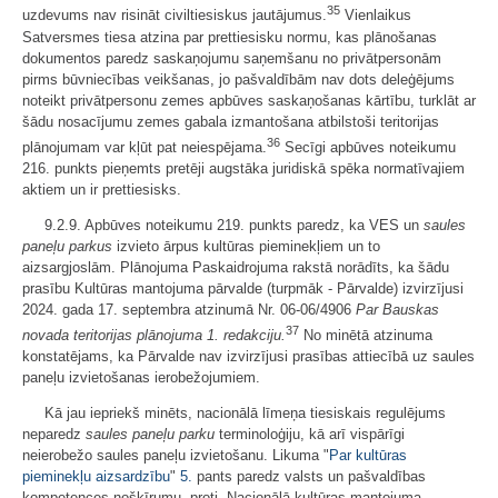
35
uzdevums nav risināt civiltiesiskus jautājumus.
Vienlaikus
Satversmes tiesa atzina par prettiesisku normu, kas plānošanas
dokumentos paredz saskaņojumu saņemšanu no privātpersonām
pirms būvniecības veikšanas, jo pašvaldībām nav dots deleģējums
noteikt privātpersonu zemes apbūves saskaņošanas kārtību, turklāt ar
šādu nosacījumu zemes gabala izmantošana atbilstoši teritorijas
36
plānojumam var kļūt pat neiespējama.
Secīgi apbūves noteikumu
216. punkts pieņemts pretēji augstāka juridiskā spēka normatīvajiem
aktiem un ir prettiesisks.
9.2.9. Apbūves noteikumu 219. punkts paredz, ka VES un
saules
paneļu parkus
izvieto ārpus kultūras pieminekļiem un to
aizsargjoslām. Plānojuma Paskaidrojuma rakstā norādīts, ka šādu
prasību Kultūras mantojuma pārvalde (turpmāk - Pārvalde) izvirzījusi
2024. gada 17. septembra atzinumā Nr. 06-06/4906
Par Bauskas
37
novada teritorijas plānojuma 1. redakciju.
No minētā atzinuma
konstatējams, ka Pārvalde nav izvirzījusi prasības attiecībā uz saules
paneļu izvietošanas ierobežojumiem.
Kā jau iepriekš minēts, nacionālā līmeņa tiesiskais regulējums
neparedz
saules paneļu parku
terminoloģiju, kā arī vispārīgi
neierobežo saules paneļu izvietošanu. Likuma "
Par kultūras
pieminekļu aizsardzību
"
5.
pants paredz valsts un pašvaldības
kompetences nošķīrumu, proti, Nacionālā kultūras mantojuma