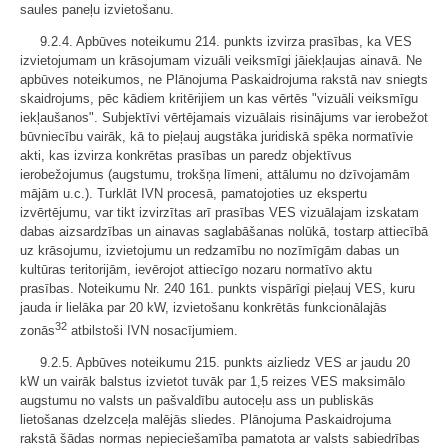
saules paneļu izvietošanu.
9.2.4. Apbūves noteikumu 214. punkts izvirza prasības, ka VES
izvietojumam un krāsojumam vizuāli veiksmīgi jāiekļaujas ainavā. Ne
apbūves noteikumos, ne Plānojuma Paskaidrojuma rakstā nav sniegts
skaidrojums, pēc kādiem kritērijiem un kas vērtēs "vizuāli veiksmīgu
iekļaušanos". Subjektīvi vērtējamais vizuālais risinājums var ierobežot
būvniecību vairāk, kā to pieļauj augstāka juridiskā spēka normatīvie
akti, kas izvirza konkrētas prasības un paredz objektīvus
ierobežojumus (augstumu, trokšņa līmeni, attālumu no dzīvojamām
mājām u.c.). Turklāt IVN procesā, pamatojoties uz ekspertu
izvērtējumu, var tikt izvirzītas arī prasības VES vizuālajam izskatam
dabas aizsardzības un ainavas saglabāšanas nolūkā, tostarp attiecībā
uz krāsojumu, izvietojumu un redzamību no nozīmīgām dabas un
kultūras teritorijām, ievērojot attiecīgo nozaru normatīvo aktu
prasības. Noteikumu Nr. 240 161. punkts vispārīgi pieļauj VES, kuru
jauda ir lielāka par 20 kW, izvietošanu konkrētās funkcionālajās
32
zonās
atbilstoši IVN nosacījumiem.
9.2.5. Apbūves noteikumu 215. punkts aizliedz VES ar jaudu 20
kW un vairāk balstus izvietot tuvāk par 1,5 reizes VES maksimālo
augstumu no valsts un pašvaldību autoceļu ass un publiskās
lietošanas dzelzceļa malējās sliedes. Plānojuma Paskaidrojuma
rakstā šādas normas nepieciešamība pamatota ar valsts sabiedrības