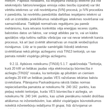
mērķim. Papildus norādāms, ka iespējamā vibrāciju ietekme (kā vidi
ietekmējošs faktors/enerģijas emisija vides tiesību izpratnē) var tikt
vērtēta ietekmes uz vidi novērtējuma (IVN) procesā, jo IVN procedūra
ir paredzēta, lai novērtētu paredzētās darbības iespējamo ietekmi uz
vidi un izstrādātu priekšlikumus nelabvēlīgas ietekmes novēršanai vai
samazināšanai. Tādējādi normatīvais regulējums jau paredz
mehānismu, kura ietvaros konkrētās vēja enerģijas ieceres izpēte,
balstoties datos un faktos, var sniegt atbildes par to, vai un kādos
apstākļos vēja turbīnu radītās vibrācijas var vai nevar ietekmēt karsta
procesus, kā arī ļaut izvērtēt alternatīvas un mazāk ierobežojošus
risinājumus. Līdz ar to pastāv samērīgāki līdzekļi ietekmes
izvērtēšanai nekā pilnīgs aizliegums visā TIN13 teritorijā, un nav
pamata noteikt vispārīgu pilnīgu aizliegumu.
9.2.11. Apbūves noteikumu (TIN16) 5.1.7. apakšnodaļa "Teritorija,
kurā 20 kW un lielākas jaudas vēja elektrostaciju būvniecība ir
aizliegta (TIN16)" nosaka, ka teritorijās ap pilsētām un ciemiem
aizliegta 20 kW un lielākas jaudas VES ražošanas iekārtas balsta
izvietošana. Plānojuma Paskaidrojuma rakstā šādas normas
nepieciešamība pamatota ar noteikumu Nr. 240 162. punktu, kas
pieļauj noteikt teritorijas, kurās VES būvniecība ir aizliegta, un
noteikumu Nr. 240 144. punktu, kas uzliek pienākumu noteikt drošības
attālumus no inženierbūvēm, kas atbilst vispārīgajos būvnoteikumos
noteiktā inženierbūvju iedalījuma III grupai, līdz dzīvojamai un