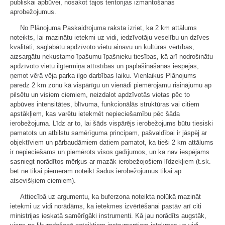
publiskai apbūvei, nosakot tajos teritorijas izmantošanas
aprobežojumus.
No Plānojuma Paskaidrojuma raksta izriet, ka 2 km attālums
noteikts, lai mazinātu ietekmi uz vidi, iedzīvotāju veselību un dzīves
kvalitāti, saglabātu apdzīvoto vietu ainavu un kultūras vērtības,
aizsargātu nekustamo īpašumu īpašnieku tiesības, kā arī nodrošinātu
apdzīvoto vietu ilgtermiņa attīstības un paplašināšanās iespējas,
ņemot vērā vēja parka ilgo darbības laiku. Vienlaikus Plānojums
paredz 2 km zonu kā vispārīgu un vienādi piemērojamu risinājumu ap
pilsētu un visiem ciemiem, neizdalot apdzīvotās vietas pēc to
apbūves intensitātes, blīvuma, funkcionālās struktūras vai citiem
apstākļiem, kas varētu ietekmēt nepieciešamību pēc šāda
ierobežojuma. Līdz ar to, lai šāds vispārējs ierobežojums būtu tiesiski
pamatots un atbilstu samērīguma principam, pašvaldībai ir jāspēj ar
objektīviem un pārbaudāmiem datiem pamatot, ka tieši 2 km attālums
ir nepieciešams un piemērots visos gadījumos, un ka nav iespējams
sasniegt norādītos mērķus ar mazāk ierobežojošiem līdzekļiem (t.sk.
bet ne tikai piemēram noteikt šādus ierobežojumus tikai ap
atsevišķiem ciemiem).
Attiecībā uz argumentu, ka buferzona noteikta nolūkā mazināt
ietekmi uz vidi norādāms, ka ietekmes izvērtēšanai pastāv arī citi
ministrijas ieskatā samērīgāki instrumenti. Kā jau norādīts augstāk,