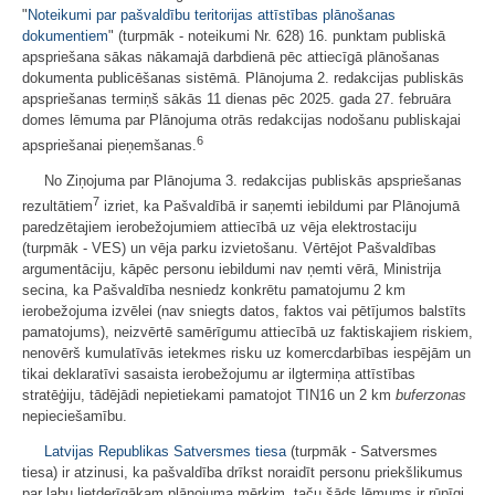
"
Noteikumi par pašvaldību teritorijas attīstības plānošanas
dokumentiem
" (turpmāk - noteikumi Nr. 628) 16. punktam publiskā
apspriešana sākas nākamajā darbdienā pēc attiecīgā plānošanas
dokumenta publicēšanas sistēmā. Plānojuma 2. redakcijas publiskās
apspriešanas termiņš sākās 11 dienas pēc 2025. gada 27. februāra
domes lēmuma par Plānojuma otrās redakcijas nodošanu publiskajai
6
apspriešanai pieņemšanas.
No Ziņojuma par Plānojuma 3. redakcijas publiskās apspriešanas
7
rezultātiem
izriet, ka Pašvaldībā ir saņemti iebildumi par Plānojumā
paredzētajiem ierobežojumiem attiecībā uz vēja elektrostaciju
(turpmāk - VES) un vēja parku izvietošanu. Vērtējot Pašvaldības
argumentāciju, kāpēc personu iebildumi nav ņemti vērā, Ministrija
secina, ka Pašvaldība nesniedz konkrētu pamatojumu 2 km
ierobežojuma izvēlei (nav sniegts datos, faktos vai pētījumos balstīts
pamatojums), neizvērtē samērīgumu attiecībā uz faktiskajiem riskiem,
nenovērš kumulatīvās ietekmes risku uz komercdarbības iespējām un
tikai deklaratīvi sasaista ierobežojumu ar ilgtermiņa attīstības
stratēģiju, tādējādi nepietiekami pamatojot TIN16 un 2 km
buferzonas
nepieciešamību.
Latvijas Republikas Satversmes tiesa
(turpmāk - Satversmes
tiesa) ir atzinusi, ka pašvaldība drīkst noraidīt personu priekšlikumus
par labu lietderīgākam plānojuma mērķim, taču šāds lēmums ir rūpīgi