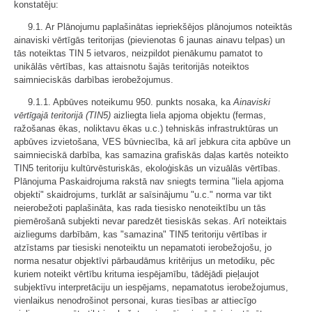
konstatēju:
9.1. Ar Plānojumu paplašinātas iepriekšējos plānojumos noteiktās
ainaviski vērtīgās teritorijas (pievienotas 6 jaunas ainavu telpas) un
tās noteiktas TIN 5 ietvaros, neizpildot pienākumu pamatot to
unikālās vērtības, kas attaisnotu šajās teritorijās noteiktos
saimnieciskās darbības ierobežojumus.
9.1.1. Apbūves noteikumu 950. punkts nosaka, ka
Ainaviski
vērtīgajā teritorijā (TIN5)
aizliegta liela apjoma objektu (fermas,
ražošanas ēkas, noliktavu ēkas u.c.) tehniskās infrastruktūras un
apbūves izvietošana, VES būvniecība, kā arī jebkura cita apbūve un
saimnieciskā darbība, kas samazina grafiskās daļas kartēs noteikto
TIN5 teritoriju kultūrvēsturiskās, ekoloģiskās un vizuālās vērtības.
Plānojuma Paskaidrojuma rakstā nav sniegts termina "liela apjoma
objekti" skaidrojums, turklāt ar saīsinājumu "u.c." norma var tikt
neierobežoti paplašināta, kas rada tiesisko nenoteiktību un tās
piemērošanā subjekti nevar paredzēt tiesiskās sekas. Arī noteiktais
aizliegums darbībām, kas "samazina" TIN5 teritoriju vērtības ir
atzīstams par tiesiski nenoteiktu un nepamatoti ierobežojošu, jo
norma nesatur objektīvi pārbaudāmus kritērijus un metodiku, pēc
kuriem noteikt vērtību krituma iespējamību, tādējādi pieļaujot
subjektīvu interpretāciju un iespējams, nepamatotus ierobežojumus,
vienlaikus nenodrošinot personai, kuras tiesības ar attiecīgo