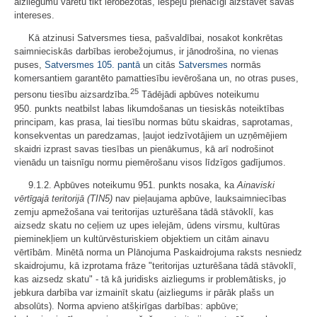
aizliegumu varētu tikt ierobežotas, iespēju pienācīgi aizstāvēt savas
intereses.
Kā atzinusi Satversmes tiesa, pašvaldībai, nosakot konkrētas
saimnieciskās darbības ierobežojumus, ir jānodrošina, no vienas
puses,
Satversmes
105. pantā
un citās
Satversmes
normās
komersantiem garantēto pamattiesību ievērošana un, no otras puses,
25
personu tiesību aizsardzība.
Tādējādi apbūves noteikumu
950. punkts neatbilst labas likumdošanas un tiesiskās noteiktības
principam, kas prasa, lai tiesību normas būtu skaidras, saprotamas,
konsekventas un paredzamas, ļaujot iedzīvotājiem un uzņēmējiem
skaidri izprast savas tiesības un pienākumus, kā arī nodrošinot
vienādu un taisnīgu normu piemērošanu visos līdzīgos gadījumos.
9.1.2. Apbūves noteikumu 951. punkts nosaka, ka
Ainaviski
vērtīgajā teritorijā (TIN5)
nav pieļaujama apbūve, lauksaimniecības
zemju apmežošana vai teritorijas uzturēšana tādā stāvoklī, kas
aizsedz skatu no ceļiem uz upes ielejām, ūdens virsmu, kultūras
pieminekļiem un kultūrvēsturiskiem objektiem un citām ainavu
vērtībām. Minētā norma un Plānojuma Paskaidrojuma raksts nesniedz
skaidrojumu, kā izprotama frāze "teritorijas uzturēšana tādā stāvoklī,
kas aizsedz skatu" - tā kā juridisks aizliegums ir problemātisks, jo
jebkura darbība var izmainīt skatu (aizliegums ir pārāk plašs un
absolūts). Norma apvieno atšķirīgas darbības: apbūve;