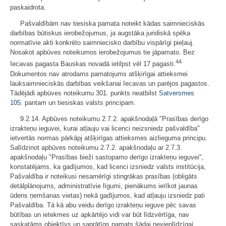
paskaidrota.
Pašvaldībām nav tiesiska pamata noteikt kādas saimnieciskās
darbības būtiskus ierobežojumus, ja augstāka juridiskā spēka
normatīvie akti konkrēto saimniecisko darbību vispārīgi pieļauj.
Nosakot apbūves noteikumos ierobežojumus tie jāpamato. Bez
44
Iecavas pagasta Bauskas novadā ietilpst vēl 17 pagasti.
Dokumentos nav atrodams pamatojums atšķirīgai attieksmei
lauksaimnieciskās darbības veikšanai Iecavas un parējos pagastos.
Tādējādi apbūves noteikumu 301. punkts neatbilst
Satversmes
105.
pantam un tiesiskas valsts principam.
9.2.14. Apbūves noteikumu 2.7.2. apakšnodaļā "Prasības derīgo
izrakteņu ieguvei, kurai atļauju vai licenci neizsniedz pašvaldība"
ietvertās normas pārkāpj atšķirīgas attieksmes aizlieguma principu.
Salīdzinot apbūves noteikumu 2.7.2. apakšnodaļu ar 2.7.3.
apakšnodaļu "Prasības bieži sastopamo derīgo izrakteņu ieguvei",
konstatējams, ka gadījumos, kad licenci izsniedz valsts institūcija,
Pašvaldība ir noteikusi nesamērīgi stingrākas prasības (obligāts
detālplānojums, administratīvie līgumi, pienākums ierīkot jaunas
ūdens ņemšanas vietas) nekā gadījumos, kad atļauju izsniedz pati
Pašvaldība. Tā kā abu veidu derīgo izrakteņu ieguve pēc savas
būtības un ietekmes uz apkārtējo vidi var būt līdzvērtīga, nav
saskatāms objektīvs un saprātīgs pamats šādai nevienlīdzīgai