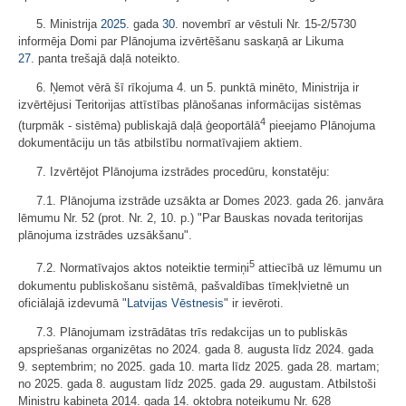
5. Ministrija
2025.
gada
30.
novembrī ar vēstuli Nr. 15-2/5730
informēja Domi par Plānojuma izvērtēšanu saskaņā ar Likuma
27.
panta trešajā daļā noteikto.
6. Ņemot vērā šī rīkojuma 4. un 5. punktā minēto, Ministrija ir
izvērtējusi Teritorijas attīstības plānošanas informācijas sistēmas
4
(turpmāk - sistēma) publiskajā daļā ģeoportālā
pieejamo Plānojuma
dokumentāciju un tās atbilstību normatīvajiem aktiem.
7. Izvērtējot Plānojuma izstrādes procedūru, konstatēju:
7.1. Plānojuma izstrāde uzsākta ar Domes 2023. gada 26. janvāra
lēmumu Nr. 52 (prot. Nr. 2, 10. p.) "Par Bauskas novada teritorijas
plānojuma izstrādes uzsākšanu".
5
7.2. Normatīvajos aktos noteiktie termiņi
attiecībā uz lēmumu un
dokumentu publiskošanu sistēmā, pašvaldības tīmekļvietnē un
oficiālajā izdevumā "
Latvijas Vēstnesis
" ir ievēroti.
7.3. Plānojumam izstrādātas trīs redakcijas un to publiskās
apspriešanas organizētas no 2024. gada 8. augusta līdz 2024. gada
9. septembrim; no 2025. gada 10. marta līdz 2025. gada 28. martam;
no 2025. gada 8. augustam līdz 2025. gada 29. augustam. Atbilstoši
Ministru kabineta 2014. gada 14. oktobra noteikumu Nr. 628