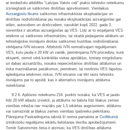
ar ierobežotu atbildību "Latvijas Valsts ceļi" praksi tehnisko noteikumu
izsniegšanā un satiksmes drošības apsvērumiem. Vienlaikus
Aizsargjoslu likums
satiksmes infrastruktūras ekspluatācijas un
drošības nodrošināšanai jau nosaka ekspluatācijas aizsargjoslas gar
ielām, autoceļiem un dzelzceļiem, savukārt kopš 2022. gada 3.
novembra ir atceltas aizsargjoslas ap VES. Līdz ar to iespējamā VES
ietekme uz satiksmes infrastruktūru, tai skaitā pieļaujamie attālumi un
tehnoloģiskie risinājumi drošas satiksmes kustības nodrošināšanai,
vērtējama IVN ietvaros. Atbilstoši IVN normatīvajam regulējumam
VES, kuru jauda ir 20 kW un vairāk, piemērojama IVN procedūra, kurā
eksperti, ņemot vērā konkrētās vietas apstākļus, tostarp mirgoļošanu
un dabas aizsardzību, nosaka nepieciešamos drošības attālumus un
riska mazināšanas pasākumus; piemēram, lai novērstu VES lāpstiņu
apledojuma ietekmes riskus, IVN ietvaros var tikt rasts tehnisks
risinājums par to apsildi, kas ir alternatīvs risinājums attāluma
noteikšanai.
9.2.6. Apbūves noteikumu 216. punkts nosaka, ka VES ar jaudu
līdz 20 kW atļauts izvietot, ja attālums no balsta līdz blakus zemes
vienības robežai nav mazāks par 1,5 iekārtas augstumiem; attālumu
var samazināt ar blakus zemes vienības īpašnieka piekrišanu.
Plānojuma Paskaidrojuma rakstā šī norma pamatota ar
Civillikumā
iztrūkstošu regulējumu iekārtu lietošanas tiesību aprobežojumiem.
Tomēr Satversmes tiesa ir atzinusi, ka VES drošības attāluma