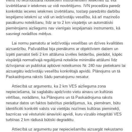
viens no likumdošanā noteiktiem instrumentiem ietekmes uz vidi
izvērtēšanai ir ietekmes uz vidi novērtējums. IVN procedūra paredz
konkrētās ieceres ietekmes izvērtēšanu, tostarp paredzēto darbību
iespējamo ietekmi uz vidi un iedzīvotāju veselību, kā arī mazinošo
pasākumu noteikšanu, līdz ar to 2 km vispārējs un automātiski
piemērojams aizliegums nav vienīgais iespējamais instruments, kā
sasniegt norādītos mērķus.
Lai normu pamatotu ar iedzīvotāju veselības un dzīves kvalitātes
aizsardzību, Pašvaldībai bija pienākums ar objektīviem datiem un
izpēti pamatot tieši 2 km attāluma izvēles lietderību, pierādot, kāpēc
vispārējā normatīvajā regulējumā noteiktie minimālie attālumi līdz
dzīvojamai un publiskai apbūvei noteikumos Nr. 240 nav pietiekami lai
aizsargātu iedzīvotāju veselību konkrētajā apvidū. Plānojums un tā
Paskaidrojuma raksts šādu pamatojumu nesatur.
Attiecībā uz argumentu, ka 2 km VES aizlieguma zona
nepieciešama, lai saglabātu apdzīvoto vietu ainavu un kultūras
vērtības, norādāms, ka Plānojums un tā Paskaidrojuma raksts
nesatur datos un faktos balstītus pierādījumus, ka, piemēram, būtu
identificēti konkrēti valsts vai vietējās nozīmes kultūras pieminekļi,
baznīcas vai vēsturiski ainaviski apvidi, kuru vizuālo integritāti VES
turbīnas 2 km rādiusā būtiski degradētu.
Attiecībā uz argumentu par nepieciešamību aizsargāt nekustamo