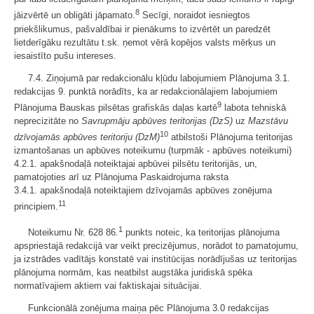
8
jāizvērtē un obligāti jāpamato.
Secīgi, noraidot iesniegtos
priekšlikumus, pašvaldībai ir pienākums to izvērtēt un paredzēt
lietderīgāku rezultātu t.sk. ņemot vērā kopējos valsts mērķus un
iesaistīto pušu intereses.
7.4. Ziņojumā par redakcionālu kļūdu labojumiem Plānojuma 3.1.
redakcijas 9. punktā norādīts, ka ar redakcionālajiem labojumiem
9
Plānojuma Bauskas pilsētas grafiskās daļas kartē
labota tehniskā
neprecizitāte no
Savrupmāju apbūves teritorijas (DzS)
uz
Mazstāvu
10
dzīvojamās apbūves teritoriju (DzM)
atbilstoši Plānojuma teritorijas
izmantošanas un apbūves noteikumu (turpmāk - apbūves noteikumi)
4.2.1. apakšnodaļā noteiktajai apbūvei pilsētu teritorijās, un,
pamatojoties arī uz Plānojuma Paskaidrojuma raksta
3.4.1. apakšnodaļā noteiktajiem dzīvojamās apbūves zonējuma
11
principiem.
1
Noteikumu Nr. 628 86.
punkts noteic, ka teritorijas plānojuma
apspriestajā redakcijā var veikt precizējumus, norādot to pamatojumu,
ja izstrādes vadītājs konstatē vai institūcijas norādījušas uz teritorijas
plānojuma normām, kas neatbilst augstāka juridiskā spēka
normatīvajiem aktiem vai faktiskajai situācijai.
Funkcionālā zonējuma maiņa pēc Plānojuma 3.0 redakcijas