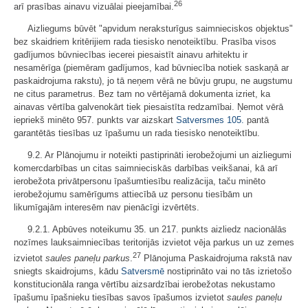
26
arī prasības ainavu vizuālai pieejamībai.
Aizliegums būvēt "apvidum neraksturīgus saimnieciskos objektus"
bez skaidriem kritērijiem rada tiesisko nenoteiktību. Prasība visos
gadījumos būvniecības iecerei piesaistīt ainavu arhitektu ir
nesamērīga (piemēram gadījumos, kad būvniecība notiek saskaņā ar
paskaidrojuma rakstu), jo tā neņem vērā ne būvju grupu, ne augstumu
ne citus parametrus. Bez tam no vērtējamā dokumenta izriet, ka
ainavas vērtība galvenokārt tiek piesaistīta redzamībai. Ņemot vērā
iepriekš minēto 957. punkts var aizskart
Satversmes
105.
pantā
garantētās tiesības uz īpašumu un rada tiesisko nenoteiktību.
9.2. Ar Plānojumu ir noteikti pastiprināti ierobežojumi un aizliegumi
komercdarbības un citas saimnieciskās darbības veikšanai, kā arī
ierobežota privātpersonu īpašumtiesību realizācija, taču minēto
ierobežojumu samērīgums attiecībā uz personu tiesībām un
likumīgajām interesēm nav pienācīgi izvērtēts.
9.2.1. Apbūves noteikumu 35. un 217. punkts aizliedz nacionālās
nozīmes lauksaimniecības teritorijās izvietot vēja parkus un uz zemes
27
izvietot
saules paneļu parkus
.
Plānojuma Paskaidrojuma rakstā nav
sniegts skaidrojums, kādu
Satversmē
nostiprināto vai no tās izrietošo
konstitucionāla ranga vērtību aizsardzībai ierobežotas nekustamo
īpašumu īpašnieku tiesības savos īpašumos izvietot
saules paneļu