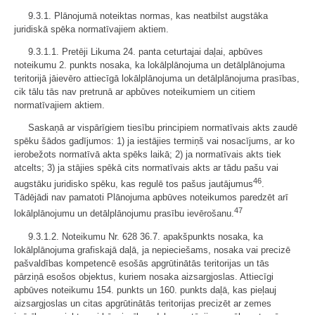
9.3.1. Plānojumā noteiktas normas, kas neatbilst augstāka
juridiskā spēka normatīvajiem aktiem.
9.3.1.1. Pretēji Likuma 24. panta ceturtajai daļai, apbūves
noteikumu 2. punkts nosaka, ka lokālplānojuma un detālplānojuma
teritorijā jāievēro attiecīgā lokālplānojuma un detālplānojuma prasības,
cik tālu tās nav pretrunā ar apbūves noteikumiem un citiem
normatīvajiem aktiem.
Saskaņā ar vispārīgiem tiesību principiem normatīvais akts zaudē
spēku šādos gadījumos: 1) ja iestājies termiņš vai nosacījums, ar ko
ierobežots normatīvā akta spēks laikā; 2) ja normatīvais akts tiek
atcelts; 3) ja stājies spēkā cits normatīvais akts ar tādu pašu vai
46
augstāku juridisko spēku, kas regulē tos pašus jautājumus
.
Tādējādi nav pamatoti Plānojuma apbūves noteikumos paredzēt arī
47
lokālplānojumu un detālplānojumu prasību ievērošanu.
9.3.1.2. Noteikumu Nr. 628 36.7. apakšpunkts nosaka, ka
lokālplānojuma grafiskajā daļā, ja nepieciešams, nosaka vai precizē
pašvaldības kompetencē esošās apgrūtinātās teritorijas un tās
pārziņā esošos objektus, kuriem nosaka aizsargjoslas. Attiecīgi
apbūves noteikumu 154. punkts un 160. punkts daļā, kas pieļauj
aizsargjoslas un citas apgrūtinātās teritorijas precizēt ar zemes