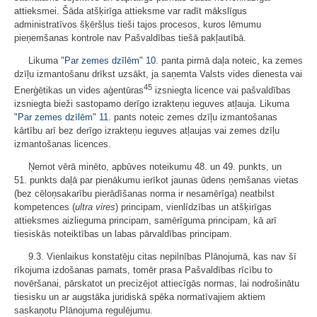
attieksmei. Šāda atšķirīga attieksme var radīt mākslīgus
administratīvos šķēršļus tieši tajos procesos, kuros lēmumu
pieņemšanas kontrole nav Pašvaldības tiešā pakļautībā.
Likuma "
Par zemes dzīlēm
"
10.
panta pirmā daļa noteic, ka zemes
dzīļu izmantošanu drīkst uzsākt, ja saņemta Valsts vides dienesta vai
45
Enerģētikas un vides aģentūras
izsniegta licence vai pašvaldības
izsniegta bieži sastopamo derīgo izrakteņu ieguves atļauja. Likuma
"
Par zemes dzīlēm
"
11.
pants noteic zemes dzīļu izmantošanas
kārtību arī bez derīgo izrakteņu ieguves atļaujas vai zemes dzīļu
izmantošanas licences.
Ņemot vērā minēto, apbūves noteikumu 48. un 49. punkts, un
51. punkts daļā par pienākumu ierīkot jaunas ūdens ņemšanas vietas
(bez cēloņsakarību pierādīšanas norma ir nesamērīga) neatbilst
kompetences (
ultra vires
) principam, vienlīdzības un atšķirīgas
attieksmes aizlieguma principam, samērīguma principam, kā arī
tiesiskās noteiktības un labas pārvaldības principam.
9.3. Vienlaikus konstatēju citas nepilnības Plānojumā, kas nav šī
rīkojuma izdošanas pamats, tomēr prasa Pašvaldības rīcību to
novēršanai, pārskatot un precizējot attiecīgās normas, lai nodrošinātu
tiesisku un ar augstāka juridiskā spēka normatīvajiem aktiem
saskaņotu Plānojuma regulējumu.