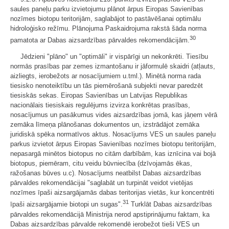
saules paneļu parku izvietojumu plānot ārpus Eiropas Savienības
nozīmes biotopu teritorijām, saglabājot to pastāvēšanai optimālu
hidroloģisko režīmu. Plānojuma Paskaidrojuma rakstā šāda norma
30
pamatota ar Dabas aizsardzības pārvaldes rekomendācijām.
Jēdzieni "plāno" un "optimāli" ir vispārīgi un nekonkrēti. Tiesību
normās prasības par zemes izmantošanu ir jāformulē skaidri (atļauts,
aizliegts, ierobežots ar nosacījumiem u.tml.). Minētā norma rada
tiesisko nenoteiktību un tās piemērošanā subjekti nevar paredzēt
tiesiskās sekas. Eiropas Savienības un Latvijas Republikas
nacionālais tiesiskais regulējums izvirza konkrētas prasības,
nosacījumus un pasākumus vides aizsardzības jomā, kas jāņem vērā
zemāka līmeņa plānošanas dokumentos un, izstrādājot zemāka
juridiskā spēka normatīvos aktus. Nosacījums VES un saules paneļu
parkus izvietot ārpus Eiropas Savienības nozīmes biotopu teritorijām,
nepasargā minētos biotopus no citām darbībām, kas iznīcina vai bojā
biotopus, piemēram, citu veidu būvniecība (dzīvojamās ēkas,
ražošanas būves u.c). Nosacījums neatbilst Dabas aizsardzības
pārvaldes rekomendācijai "saglabāt un turpināt veidot vietējas
nozīmes īpaši aizsargājamās dabas teritorijas vietās, kur koncentrēti
31
īpaši aizsargājamie biotopi un sugas".
Turklāt Dabas aizsardzības
pārvaldes rekomendācijā Ministrija nerod apstiprinājumu faktam, ka
Dabas aizsardzības pārvalde rekomendē ierobežot tieši VES un