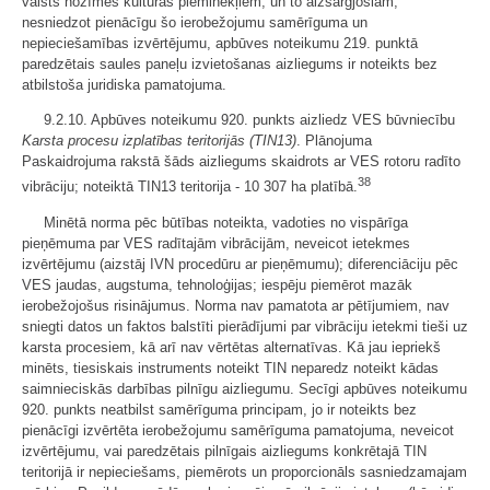
valsts nozīmes kultūras pieminekļiem, un to aizsargjoslām,
nesniedzot pienācīgu šo ierobežojumu samērīguma un
nepieciešamības izvērtējumu, apbūves noteikumu 219. punktā
paredzētais saules paneļu izvietošanas aizliegums ir noteikts bez
atbilstoša juridiska pamatojuma.
9.2.10. Apbūves noteikumu 920. punkts aizliedz VES būvniecību
Karsta procesu izplatības teritorijās (TIN13)
. Plānojuma
Paskaidrojuma rakstā šāds aizliegums skaidrots ar VES rotoru radīto
38
vibrāciju; noteiktā TIN13 teritorija - 10 307 ha platībā.
Minētā norma pēc būtības noteikta, vadoties no vispārīga
pieņēmuma par VES radītajām vibrācijām, neveicot ietekmes
izvērtējumu (aizstāj IVN procedūru ar pieņēmumu); diferenciāciju pēc
VES jaudas, augstuma, tehnoloģijas; iespēju piemērot mazāk
ierobežojošus risinājumus. Norma nav pamatota ar pētījumiem, nav
sniegti datos un faktos balstīti pierādījumi par vibrāciju ietekmi tieši uz
karsta procesiem, kā arī nav vērtētas alternatīvas. Kā jau iepriekš
minēts, tiesiskais instruments noteikt TIN neparedz noteikt kādas
saimnieciskās darbības pilnīgu aizliegumu. Secīgi apbūves noteikumu
920. punkts neatbilst samērīguma principam, jo ir noteikts bez
pienācīgi izvērtēta ierobežojumu samērīguma pamatojuma, neveicot
izvērtējumu, vai paredzētais pilnīgais aizliegums konkrētajā TIN
teritorijā ir nepieciešams, piemērots un proporcionāls sasniedzamajam