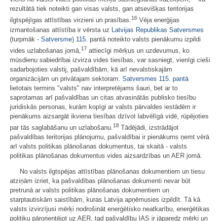
rezultātā tiek noteikti gan visas valsts, gan atsevišķas teritorijas
16
ilgtspējīgas attīstības virzieni un prasības.
Vēja enerģijas
izmantošanas attīstība ir vērsta uz
Latvijas Republikas Satversmes
(turpmāk -
Satversme
)
115.
pantā noteikto valsts pienākumu izpildi
17
vides uzlabošanas jomā,
attiecīgi mērķus un uzdevumus, ko
mūsdienu sabiedrībai izvirza vides tiesības, var sasniegt, vienīgi cieši
sadarbojoties valstij, pašvaldībām, kā arī nevalstiskajām
organizācijām un privātajam sektoram.
Satversmes
115. pantā
lietotais termins "valsts" nav interpretējams šauri, bet ar to
saprotamas arī pašvaldības un citas atvasinātās publisko tiesību
juridiskās personas, kurām kopīgi ar valsts pārvaldes iestādēm ir
pienākums aizsargāt ikviena tiesības dzīvot labvēlīgā vidē, rūpējoties
18
par tās saglabāšanu un uzlabošanu.
Tādējādi, izstrādājot
pašvaldības teritorijas plānojumu, pašvaldībai ir pienākums ņemt vērā
arī valsts politikas plānošanas dokumentus, tai skaitā - valsts
politikas plānošanas dokumentus vides aizsardzības un AER jomā.
No valsts ilgtspējas attīstības plānošanas dokumentiem un tiesu
atziņām izriet, ka pašvaldības plānošanas dokumenti nevar būt
pretrunā ar valsts politikas plānošanas dokumentiem un
starptautiskām saistībām, kuras Latvija apņēmusies izpildīt. Tā kā
valsts izvirzījusi mērķi nodrošināt enerģētisko neatkarību, enerģētikas
politiku pārorientējot uz AER, tad pašvaldību IAS ir jāparedz mērķi un