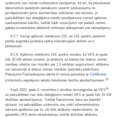
uzdevums nav risināt civiltiesiskus jautājumus, kā arī, ka plānošanas
dokumentos paredzēts pienākums saņemt saskaņojumu no
privātpersonām pirms būvniecības veikšanas nav tiesisks, jo
pašvaldībām nav deleģējuma noteikt privātpersonu zemes apbūves
saskaņošanas kārtību, turklāt šāds nosacījums var padarīt zemes
gabala izmantošanu atbilstoši teritorijas plānojumam pat neiespējamu.
9.2.7. Secīgi apbūves noteikumu 215. un 216. punkts pieņemti
pretēji augstāka juridiskā spēka normatīvajiem aktiem un ir
prettiesiski.
9.2.8. Apbūves noteikumu 216. punkts nosaka, ka VES ar jaudu
līdz 20 kW atļauts izvietot, ja attālums no balsta līdz blakus zemes
vienības robežai nav mazāks par 1,5 iekārtas augstumiem; attālumu
var samazināt ar blakus zemes vienības īpašnieka piekrišanu.
Plānojuma Paskaidrojuma rakstā šī norma pamatota ar
Civillikumā
33
iztrūkstošu regulējumu iekārtu lietošanas tiesību aprobežojumiem.
34
Kopš 2022. gada 3. novembra ir atceltas aizsargjoslas ap VES
un pašvaldībām nav dots deleģējums noteikt VES ar jaudu līdz 20 kW
drošības aprobežojumus. Turklāt Satversmes tiesa jau iepriekš
atzinusi, ka pašvaldības uzdevums nav veikt inženiertehniska
rakstura aprēķinus par to, cik liels attālums nepieciešams, lai
garantētu VES drošu ekspluatāciju, turklāt drošības attālumu