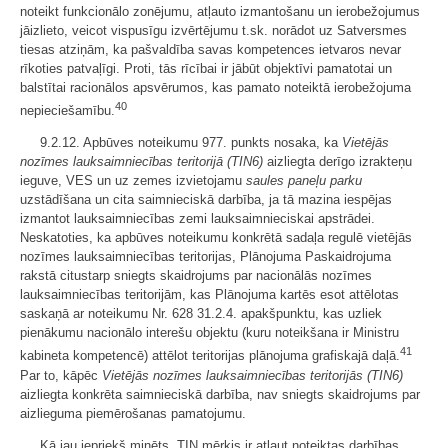
noteikt funkcionālo zonējumu, atļauto izmantošanu un ierobežojumus
jāizlieto, veicot vispusīgu izvērtējumu t.sk. norādot uz Satversmes
tiesas atziņām, ka pašvaldība savas kompetences ietvaros nevar
rīkoties patvaļīgi. Proti, tās rīcībai ir jābūt objektīvi pamatotai un
balstītai racionālos apsvērumos, kas pamato noteiktā ierobežojuma
40
nepieciešamību.
9.2.12. Apbūves noteikumu 977. punkts nosaka, ka
Vietējās
nozīmes lauksaimniecības teritorijā (TIN6)
aizliegta derīgo izrakteņu
ieguve, VES un uz zemes izvietojamu
saules paneļu parku
uzstādīšana un cita saimnieciskā darbība, ja tā mazina iespējas
izmantot lauksaimniecības zemi lauksaimnieciskai apstrādei.
Neskatoties, ka apbūves noteikumu konkrētā sadaļa regulē vietējās
nozīmes lauksaimniecības teritorijas, Plānojuma Paskaidrojuma
rakstā citustarp sniegts skaidrojums par nacionālās nozīmes
lauksaimniecības teritorijām, kas Plānojuma kartēs esot attēlotas
saskaņā ar noteikumu Nr. 628 31.2.4. apakšpunktu, kas uzliek
pienākumu nacionālo interešu objektu (kuru noteikšana ir Ministru
41
kabineta kompetencē) attēlot teritorijas plānojuma grafiskajā daļā.
Par to, kāpēc
Vietējās nozīmes lauksaimniecības teritorijās (TIN6)
aizliegta konkrēta saimnieciskā darbība, nav sniegts skaidrojums par
aizlieguma piemērošanas pamatojumu.
Kā jau iepriekš minēts, TIN mērķis ir atļaut noteiktas darbības,