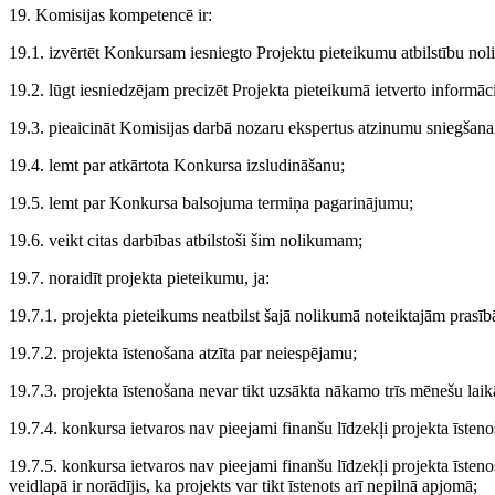
19. Komisijas kompetencē ir:
19.1. izvērtēt Konkursam iesniegto Projektu pieteikumu atbilstību no
19.2. lūgt iesniedzējam precizēt Projekta pieteikumā ietverto informāci
19.3. pieaicināt Komisijas darbā nozaru ekspertus atzinumu sniegšana
19.4. lemt par atkārtota Konkursa izsludināšanu;
19.5. lemt par Konkursa balsojuma termiņa pagarinājumu;
19.6. veikt citas darbības atbilstoši šim nolikumam;
19.7. noraidīt projekta pieteikumu, ja:
19.7.1. projekta pieteikums neatbilst šajā nolikumā noteiktajām prasī
19.7.2. projekta īstenošana atzīta par neiespējamu;
19.7.3. projekta īstenošana nevar tikt uzsākta nākamo trīs mēnešu laik
19.7.4. konkursa ietvaros nav pieejami finanšu līdzekļi projekta īsteno
19.7.5. konkursa ietvaros nav pieejami finanšu līdzekļi projekta īste
veidlapā ir norādījis, ka projekts var tikt īstenots arī nepilnā apjomā;