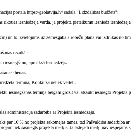
mācijas portālā https://geolatvija.lv/ sadaļā "Līdzdalības budžets";
s rīkoties iesniedzēja vārdā, ja projekta pieteikumu iesniedz iesniedzēja
(cm) un to izvietojums uz zemesgabala robežu plāna vai izdrukas no tīm
ošanas rezultāts.
 un iesniegšanu, apmaksā Iesniedzējs.
nāšanas dienas.
redzētā termiņa, Konkursā netiek vērtēti.
ektu iesniegšanas termiņa beigām grozīt vai atsaukt iesniegto Projekta 
lās administrācija sadarbībā ar Projekta iesniedzēju.
lāks par 10 % no projekta sākotnējās tāmes, tad Pašvaldība sadarbībā ar 
projām tiek sasniegts projekta mērķis. Ja tādējādi mērķi nav iespējams s