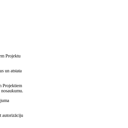
iem Projektu
us un atstata
em Projektiem
ai nosaukumu.
sojuma
 autorizāciju