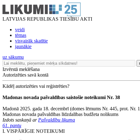
LATVIJAS REPUBLIKAS TIESĪBU AKTI
veidi
tēmas
visvairāk skatītie
jaunākie
uz sākumu
Izvērstā meklēšana
Autorizēties savā kontā
Kādēļ autorizēties vai reģistrēties?
Madonas novada pašvaldības saistošie noteikumi Nr. 38
Madonā 2025. gada 18. decembrī (domes lēmums Nr. 445, prot. Nr. 13
Madonas novada pašvaldības līdzdalības budžeta nolikums
Izdots saskaņā ar
Pašvaldību likuma
61. pantu
I. VISPĀRĪGIE NOTEIKUMI