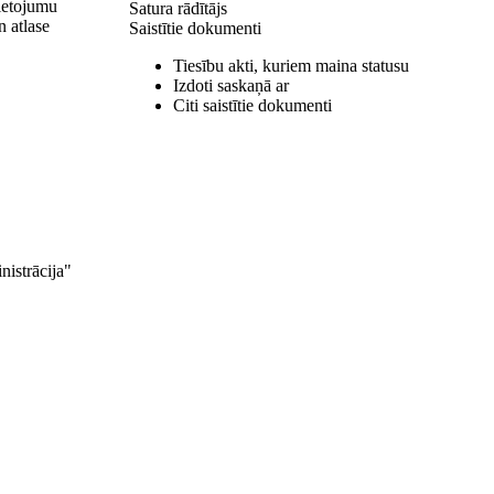
lietojumu
Satura rādītājs
n atlase
Saistītie dokumenti
Tiesību akti, kuriem maina statusu
Izdoti saskaņā ar
Citi saistītie dokumenti
istrācija"