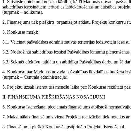
1. Saistošie noteikumi nosaka kārtību, kādā Madonas novada pašvaldī
sabiedrības ierosinātiem teritorijas labiekārtošanas un attīstības proje
(turpmāk – nolikums).
2. Finansējums tiek piešķirts, organizējot atklātu Projektu konkursu 
3. Konkursa mērķi:
3.1. Veicināt pašvaldības administratīvās teritorijas iedzīvotāju iesaisti 
3.2. Nodrošināt sabiedrības iesaisti Pašvaldības lēmumu pieņemšanas 
3.3. Sekmēt efektīvu, atklātu un atbildīgu Pašvaldības darbu un šā darba
4. Konkursu par Madonas novada pašvaldības līdzdalības budžeta izs
(turpmāk – Centrālā administrācija).
5. Projektu uzsāk īstenot trīs mēnešu laikā pēc Konkursa rezultātu paz
II. FINANSĒJUMA PIEŠĶIRŠANAS NOSACĪJUMI
6. Konkursa īstenošanai pieejamais finansējums atbilstoši normatīvajie
7. Maksimālais finansējums viena Projekta realizācijai tiek noteikts
8. Finansējumu piešķir Konkursā apstiprināto Projektu īstenošanai.