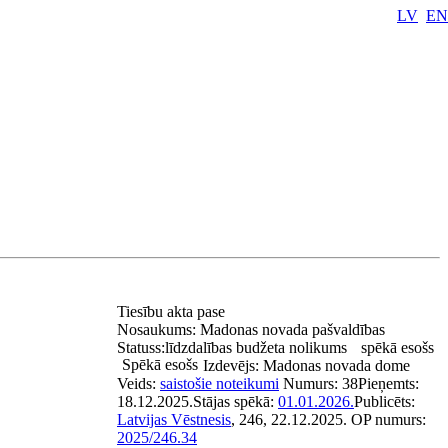
LV
EN
Tiesību akta pase
Nosaukums:
Madonas novada pašvaldības
Statuss:
līdzdalības budžeta nolikums
spēkā esošs
Spēkā esošs
Izdevējs:
Madonas novada dome
Veids:
saistošie noteikumi
Numurs:
38
Pieņemts:
18.12.2025.
Stājas spēkā:
01.01.2026.
Publicēts:
Latvijas Vēstnesis
, 246, 22.12.2025.
OP numurs:
2025/246.34