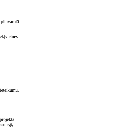
 pilnvarotā
ekļvietnes
pieteikumu.
projekta
asniegt,