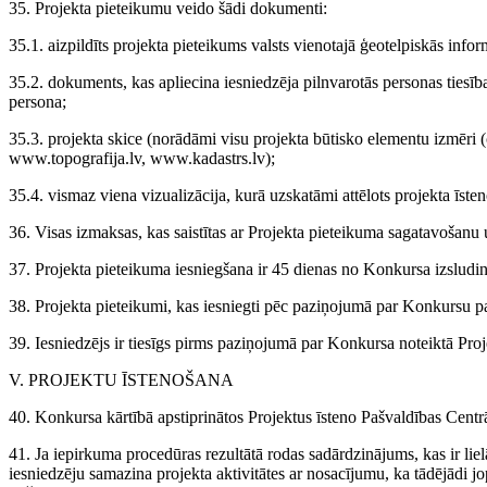
35. Projekta pieteikumu veido šādi dokumenti:
35.1. aizpildīts projekta pieteikums valsts vienotajā ģeotelpiskās infor
35.2. dokuments, kas apliecina iesniedzēja pilnvarotās personas tiesība
persona;
35.3. projekta skice (norādāmi visu projekta būtisko elementu izmēri 
www.topografija.lv, www.kadastrs.lv);
35.4. vismaz viena vizualizācija, kurā uzskatāmi attēlots projekta īsten
36. Visas izmaksas, kas saistītas ar Projekta pieteikuma sagatavošanu
37. Projekta pieteikuma iesniegšana ir 45 dienas no Konkursa izsludi
38. Projekta pieteikumi, kas iesniegti pēc paziņojumā par Konkursu pa
39. Iesniedzējs ir tiesīgs pirms paziņojumā par Konkursa noteiktā Proj
V. PROJEKTU ĪSTENOŠANA
40. Konkursa kārtībā apstiprinātos Projektus īsteno Pašvaldības Centrā
41. Ja iepirkuma procedūras rezultātā rodas sadārdzinājums, kas ir lie
iesniedzēju samazina projekta aktivitātes ar nosacījumu, ka tādējādi jo