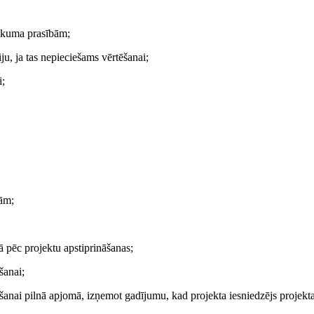
likuma prasībām;
ju, ja tas nepieciešams vērtēšanai;
i;
bām;
ā pēc projektu apstiprināšanas;
šanai;
nošanai pilnā apjomā, izņemot gadījumu, kad projekta iesniedzējs projekt