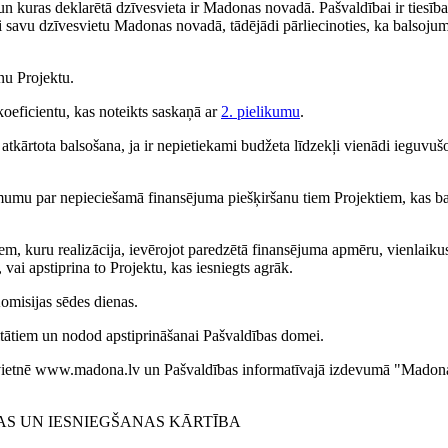
n kuras deklarētā dzīvesvieta ir Madonas novadā. Pašvaldībai ir tiesība
savu dzīvesvietu Madonas novadā, tādējādi pārliecinoties, ka balsojums
nu Projektu.
koeficientu, kas noteikts saskaņā ar
2. pielikumu
.
 atkārtota balsošana, ja ir nepietiekami budžeta līdzekļi vienādi ieguvuš
umu par nepieciešamā finansējuma piešķiršanu tiem Projektiem, kas b
em, kuru realizācija, ievērojot paredzētā finansējuma apmēru, vienlaiku
vai apstiprina to Projektu, kas iesniegts agrāk.
omisijas sēdes dienas.
tātiem un nodod apstiprināšanai Pašvaldības domei.
kļvietnē www.madona.lv un Pašvaldības informatīvajā izdevumā "Madon
AS UN IESNIEGŠANAS KĀRTĪBA