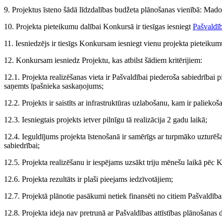
9. Projektus īsteno šādā līdzdalības budžeta plānošanas vienībā: Madon
10. Projekta pieteikumu dalībai Konkursā ir tiesīgas iesniegt
Pašvaldī
11. Iesniedzējs ir tiesīgs Konkursam iesniegt vienu projekta pieteikum
12. Konkursam iesniedz Projektu, kas atbilst šādiem kritērijiem:
12.1. Projekta realizēšanas vieta ir Pašvaldībai piederoša sabiedrībai 
saņemts īpašnieka saskaņojums;
12.2. Projekts ir saistīts ar infrastruktūras uzlabošanu, kam ir palieko
12.3. Iesniegtais projekts ietver pilnīgu tā realizācija 2 gadu laikā;
12.4. Ieguldījums projekta īstenošanā ir samērīgs ar turpmāko uzturēš
sabiedrībai;
12.5. Projekta realizēšanu ir iespējams uzsākt triju mēnešu laikā pēc 
12.6. Projekta rezultāts ir plaši pieejams iedzīvotājiem;
12.7. Projektā plānotie pasākumi netiek finansēti no citiem Pašvaldība
12.8. Projekta ideja nav pretrunā ar Pašvaldības attīstības plānošana