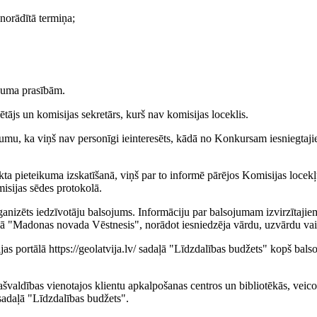
norādītā termiņa;
ikuma prasībām.
tājs un komisijas sekretārs, kurš nav komisijas loceklis.
jumu, ka viņš nav personīgi ieinteresēts, kādā no Konkursam iesniegtaj
ekta pieteikuma izskatīšanā, viņš par to informē pārējos Komisijas locekļ
misijas sēdes protokolā.
rganizēts iedzīvotāju balsojums. Informāciju par balsojumam izvirzītaji
ā "Madonas novada Vēstnesis", norādot iesniedzēja vārdu, uzvārdu v
jas portālā https://geolatvija.lv/ sadaļā "Līdzdalības budžets" kopš bal
valdības vienotajos klientu apkalpošanas centros un bibliotēkās, veicot
/ sadaļā "Līdzdalības budžets".