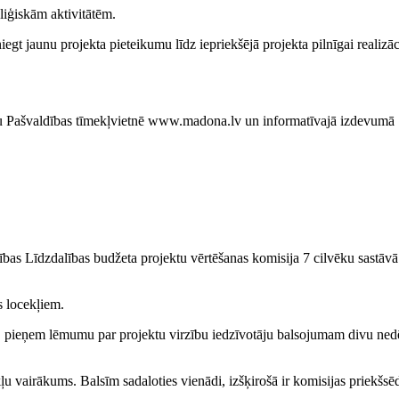
eliģiskām aktivitātēm.
egt jaunu projekta pieteikumu līdz iepriekšējā projekta pilnīgai realizāc
umu Pašvaldības tīmekļvietnē www.madona.lv un informatīvajā izdevum
bas Līdzdalības budžeta projektu vērtēšanas komisija 7 cilvēku sastāv
s locekļiem.
ot, pieņem lēmumu par projektu virzību iedzīvotāju balsojumam divu ned
u vairākums. Balsīm sadaloties vienādi, izšķirošā ir komisijas priekšsēd