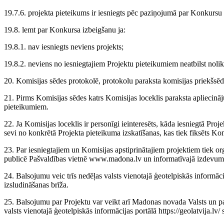
19.7.6. projekta pieteikums ir iesniegts pēc paziņojumā par Konkursu 
19.8. lemt par Konkursa izbeigšanu ja:
19.8.1. nav iesniegts neviens projekts;
19.8.2. neviens no iesniegtajiem Projektu pieteikumiem neatbilst nol
20. Komisijas sēdes protokolē, protokolu paraksta komisijas priekšsēdē
21. Pirms Komisijas sēdes katrs Komisijas loceklis paraksta apliecinā
pieteikumiem.
22. Ja Komisijas loceklis ir personīgi ieinteresēts, kāda iesniegtā Proj
sevi no konkrētā Projekta pieteikuma izskatīšanas, kas tiek fiksēts Ko
23. Par iesniegtajiem un Komisijas apstiprinātajiem projektiem tiek o
publicē Pašvaldības vietnē www.madona.lv un informatīvajā izdevum
24. Balsojumu veic trīs nedēļas valsts vienotajā ģeotelpiskās informāci
izsludināšanas brīža.
25. Balsojumu par Projektu var veikt arī Madonas novada Valsts un paš
valsts vienotajā ģeotelpiskās informācijas portālā https://geolatvija.lv