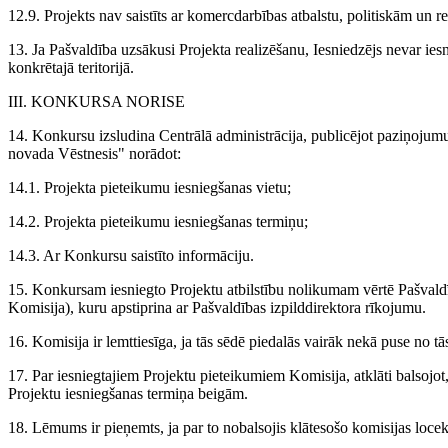
12.9. Projekts nav saistīts ar komercdarbības atbalstu, politiskām un r
13. Ja Pašvaldība uzsākusi Projekta realizēšanu, Iesniedzējs nevar iesni
konkrētajā teritorijā.
III. KONKURSA NORISE
14. Konkursu izsludina Centrālā administrācija, publicējot paziņoj
novada Vēstnesis" norādot:
14.1. Projekta pieteikumu iesniegšanas vietu;
14.2. Projekta pieteikumu iesniegšanas termiņu;
14.3. Ar Konkursu saistīto informāciju.
15. Konkursam iesniegto Projektu atbilstību nolikumam vērtē Pašvaldī
Komisija), kuru apstiprina ar Pašvaldības izpilddirektora rīkojumu.
16. Komisija ir lemttiesīga, ja tās sēdē piedalās vairāk nekā puse no tā
17. Par iesniegtajiem Projektu pieteikumiem Komisija, atklāti balsoj
Projektu iesniegšanas termiņa beigām.
18. Lēmums ir pieņemts, ja par to nobalsojis klātesošo komisijas locekļ