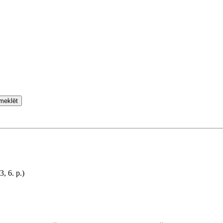
meklēt
, 6. p.)