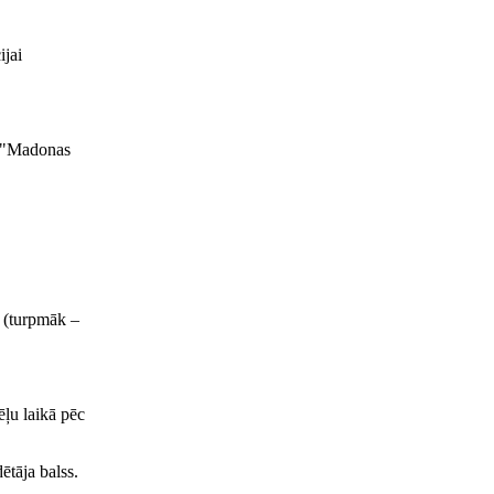
ijai
ā "Madonas
ā (turpmāk –
ēļu laikā pēc
ētāja balss.