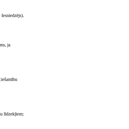
 Iesniedzējs).
ms, ja
eciešamību
šu līdzekļiem;