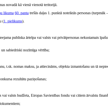
as novadā kā vienā vienotā teritorijā.
bu likuma
60. panta
trešās daļas 1. punktā noteiktās personas (turpmāk –
u (
1. pielikums
).
pieejama publiska ārtelpa vai valsts vai privātpersonas nekustamais īpašu
ša un sabiedriski nozīmīga vērtība;
anu, t.sk. nomas maksu, ja attiecināms, objekta izmantošanu un tā nepi
Konkursa rezultātu paziņošanas;
s vai valsts budžeta, Eiropas Savienības fondu vai citiem ārvalstu finan
s dokumentiem;