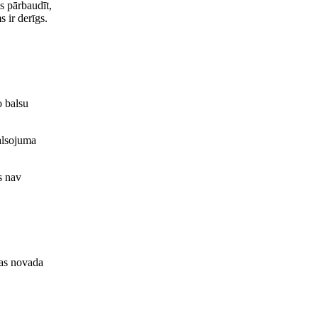
s pārbaudīt,
 ir derīgs.
o balsu
alsojuma
s nav
as novada