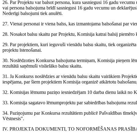
26. Par Projektu var balsot persona, kura sasniegusi 16 gadu vecumu u
vai persona balsojuma brīdī sasniegusi 16 gadu vecumu un deklarējusi 
Nederīgi balsojumi tiek anulēti.
27. Vienai personai ir viena balss, kas izmantojama balsošanai par vie
28. Nosakot balsu skaitu par Projektu, Komisija katrai balsij piemēro 
29. Par projektiem, kuri ieguvuši vienādu balsu skaitu, tiek organizēta
projektu īstenošanai.
30. Noslēdzoties Konkursa balsojuma termiņam, Komisija pieņem lēm
rezultātā saņēmuši vislielāko balsu skaitu.
31. Ja Konkurss noslēdzies ar vienādu balsu skaitu vairākiem Projekti
iespējama, par šiem projektiem Komisija organizē atkārtotu balsošanu, 
32. Komisijas lēmumu paziņo iesniedzējam 10 darba dienu laikā no K
33. Komisija sagatavo lēmumprojektu par sabiedrības balsojuma rezul
34. Paziņojumu par Konkursa rezultātiem publicē Pašvaldības tīme
Vēstnesis".
IV. PROJEKTA DOKUMENTI, TO NOFORMĒŠANAS PRASĪB