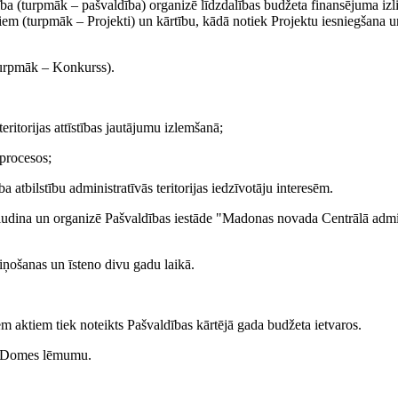
ba (turpmāk – pašvaldība) organizē līdzdalības budžeta finansējuma iz
ktiem (turpmāk – Projekti) un kārtību, kādā notiek Projektu iesniegšana u
(turpmāk – Konkurss).
teritorijas attīstības jautājumu izlemšanā;
procesos;
 atbilstību administratīvās teritorijas iedzīvotāju interesēm.
ludina un organizē Pašvaldības iestāde "Madonas novada Centrālā admin
iņošanas un īsteno divu gadu laikā.
m aktiem tiek noteikts Pašvaldības kārtējā gada budžeta ietvaros.
 ar Domes lēmumu.