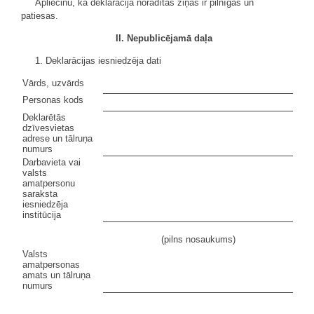
Apliecinu, ka deklarācijā norādītās ziņas ir pilnīgas un
patiesas.
II. Nepublicējamā daļa
1. Deklarācijas iesniedzēja dati
Vārds, uzvārds
Personas kods
Deklarētās
dzīvesvietas
adrese un tālruņa
numurs
Darbavieta vai
valsts
amatpersonu
saraksta
iesniedzēja
institūcija
(pilns nosaukums)
Valsts
amatpersonas
amats un tālruņa
numurs