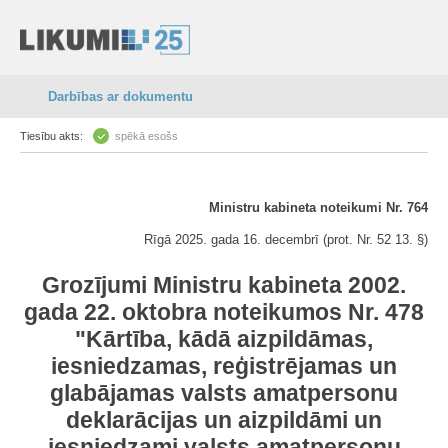
Darbības ar dokumentu
Tiesību akts:
spēkā esošs
Ministru kabineta noteikumi Nr. 764
Rīgā 2025. gada 16. decembrī (prot. Nr. 52 13. §)
Grozījumi Ministru kabineta 2002.
gada 22. oktobra noteikumos Nr. 478
"Kārtība, kādā aizpildāmas,
iesniedzamas, reģistrējamas un
glabājamas valsts amatpersonu
deklarācijas un aizpildāmi un
iesniedzami valsts amatpersonu