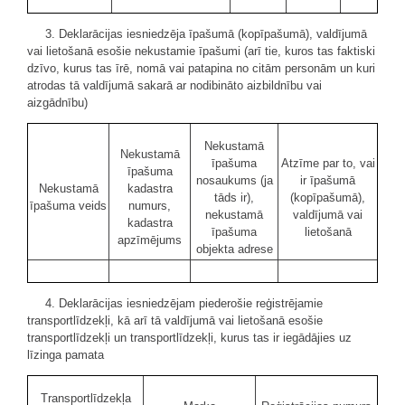
3. Deklarācijas iesniedzēja īpašumā (kopīpašumā), valdījumā
vai lietošanā esošie nekustamie īpašumi (arī tie, kuros tas faktiski
dzīvo, kurus tas īrē, nomā vai patapina no citām personām un kuri
atrodas tā valdījumā sakarā ar nodibināto aizbildnību vai
aizgādnību)
Nekustamā
Nekustamā
īpašuma
Atzīme par to, vai
īpašuma
nosaukums (ja
ir īpašumā
Nekustamā
kadastra
tāds ir),
(kopīpašumā),
īpašuma veids
numurs,
nekustamā
valdījumā vai
kadastra
īpašuma
lietošanā
apzīmējums
objekta adrese
4. Deklarācijas iesniedzējam piederošie reģistrējamie
transportlīdzekļi, kā arī tā valdījumā vai lietošanā esošie
transportlīdzekļi un transportlīdzekļi, kurus tas ir iegādājies uz
līzinga pamata
Transportlīdzekļa