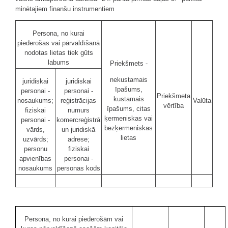
minētajiem finanšu instrumentiem
Persona, no kurai
piederošas vai pārvaldīšanā
nodotas lietas tiek gūts
labums
Priekšmets -
nekustamais
juridiskai
juridiskai
īpašums,
personai -
personai -
Priekšmeta
kustamais
nosaukums;
reģistrācijas
Valūta
vērtība
īpašums, citas
fiziskai
numurs
ķermeniskas vai
personai -
komercreģistrā
bezķermeniskas
vārds,
un juridiskā
lietas
uzvārds;
adrese;
personu
fiziskai
apvienības
personai -
nosaukums
personas kods
Persona, no kurai piederošām vai