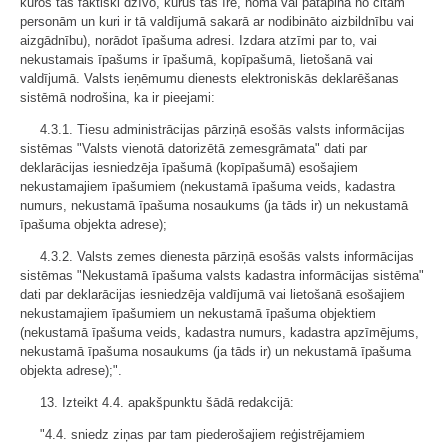
kuros tas faktiski dzīvo, kurus tas īrē, nomā vai patapina no citām
personām un kuri ir tā valdījumā sakarā ar nodibināto aizbildnību vai
aizgādnību), norādot īpašuma adresi. Izdara atzīmi par to, vai
nekustamais īpašums ir īpašumā, kopīpašumā, lietošanā vai
valdījumā. Valsts ieņēmumu dienests elektroniskās deklarēšanas
sistēmā nodrošina, ka ir pieejami:
4.3.1. Tiesu administrācijas pārziņā esošās valsts informācijas
sistēmas "Valsts vienotā datorizētā zemesgrāmata" dati par
deklarācijas iesniedzēja īpašumā (kopīpašumā) esošajiem
nekustamajiem īpašumiem (nekustamā īpašuma veids, kadastra
numurs, nekustamā īpašuma nosaukums (ja tāds ir) un nekustamā
īpašuma objekta adrese);
4.3.2. Valsts zemes dienesta pārziņā esošās valsts informācijas
sistēmas "Nekustamā īpašuma valsts kadastra informācijas sistēma"
dati par deklarācijas iesniedzēja valdījumā vai lietošanā esošajiem
nekustamajiem īpašumiem un nekustamā īpašuma objektiem
(nekustamā īpašuma veids, kadastra numurs, kadastra apzīmējums,
nekustamā īpašuma nosaukums (ja tāds ir) un nekustamā īpašuma
objekta adrese);".
13. Izteikt 4.4. apakšpunktu šādā redakcijā:
"4.4. sniedz ziņas par tam piederošajiem reģistrējamiem