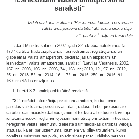
saraksti"
Izdoti saskaņā ar likuma "Par interešu konflikta novēršanu
valsts amatpersonu darbībā" 20. panta piekto daļu,
1
24. panta 2.
daļu un trešo daļu
Izdarīt Ministru kabineta 2002. gada 22. oktobra noteikumos Nr.
478 "Kārtība, kādā aizpildāmas, iesniedzamas, reģistrējamas un
glabājamas valsts amatpersonu deklarācijas un aizpildāmi un
iesniedzami valsts amatpersonu saraksti" (Latvijas Vēstnesis, 2002,
157. nr.; 2003, 105. nr.; 2006, 74., 163. nr.; 2010, 12., 97. nr.; 2012,
25. nr.; 2013, 52. nr.; 2014, 16., 172. nr.; 2015, 250. nr.; 2016, 91.,
169. nr.) šādus grozījumus:
1. Izteikt 3.2. apakšpunktu šādā redakcijā:
"3.2. norādot informāciju par citiem amatiem, ko tas ieņem
papildus valsts amatpersonas amatam, radošo darbu, profesionālo
darbību, saimniecisko darbību (izņemot to, kuru atbilstoši iedzīvotāju
ienākuma nodokli reglamentējošiem normatīvajiem aktiem ir tiesības
nereģistrēt Valsts ieņēmumu dienestā saimnieciskās darbības veicēja
statusā), kā arī par uzņēmuma līgumiem vai pilnvarojumiem, kuros
noteiktās saistības tas pilda, sniedz ziņas par to juridisko personu