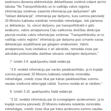
ieņēmumu dienesta elektroniskās deklarēšanas sistēmā izdarot atzīmi
tabulas "No Transportlīdzekļu un to vadītāju valsts reģistra
informācijas sistēmas saņemtā informācija par darījumiem" ailē
"Iekļaut deklarācijā", informācija par darījumu, kura summa pārsniedz
20 Ministru kabineta noteiktās minimālās mēnešalgas, tiek pārnesta
uz deklarāciju. Ja, veicot darījumu, par transportlīdzekli ir gūts
ienākums, valsts amatpersona Ceļu satiksmes drošības direkcijas
pārziņā esošās valsts informācijas sistēmas "Transportlīdzekļu un to
vadītāju valsts reģistrs" informāciju par darījuma pusi izmanto savas
deklarācijas aizpildīšanai par gūtajiem ienākumiem. Valsts
amatpersona, kura vienlaikus ir arī advokāts, nenorāda ziņas par
advokāta profesionālās darbības ietvaros veiktajiem darījumiem;".
7. Izteikt 3.9. apakšpunktu šādā redakcijā:
"3.9. norādot informāciju par savām parādsaistībām, ja to kopējā
summa pārsniedz 20 Ministru kabineta noteiktās minimālās
mēnešalgas, sniedz ziņas tikai par katras parādsaistības summu
naudas izteiksmē attiecīgajā valūtā. Summu norāda arī ar vārdiem;".
8. Izteikt 3.10. apakšpunktu šādā redakcijā:
"3.10. norādot informāciju par tā izsniegtajiem aizdevumiem, ja to
kopējā summa pārsniedz 20 Ministru kabineta noteiktās minimālās
mēnešalgas, sniedz ziņas tikai par katra aizdevuma summu naudas