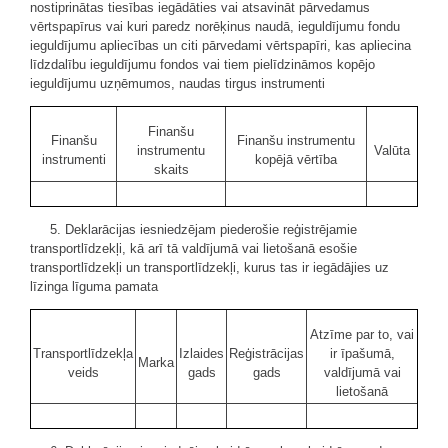
nostiprinātas tiesības iegādāties vai atsavināt pārvedamus
vērtspapīrus vai kuri paredz norēķinus naudā, ieguldījumu fondu
ieguldījumu apliecības un citi pārvedami vērtspapīri, kas apliecina
līdzdalību ieguldījumu fondos vai tiem pielīdzināmos kopējo
ieguldījumu uzņēmumos, naudas tirgus instrumenti
Finanšu
Finanšu
Finanšu instrumentu
instrumentu
Valūta
instrumenti
kopējā vērtība
skaits
5. Deklarācijas iesniedzējam piederošie reģistrējamie
transportlīdzekļi, kā arī tā valdījumā vai lietošanā esošie
transportlīdzekļi un transportlīdzekļi, kurus tas ir iegādājies uz
līzinga līguma pamata
Atzīme par to, vai
Transportlīdzekļa
Izlaides
Reģistrācijas
ir īpašumā,
Marka
veids
gads
gads
valdījumā vai
lietošanā