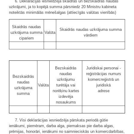
6. Deklarācijas iesniedzēja skaidrās un bezskaidrās naudas
uzkrājumi, ja to kopējā summa pārsniedz 20 Ministru kabineta
noteiktās minimālās mēnešalgas (attiecīgās valūtas vienībās)
Skaidrās naudas
Skaidrās naudas uzkrājuma summa
uzkrājuma summa
Valūta
vārdiem
cipariem
Bezskaidrās
Juridiskai personai -
naudas
reģistrācijas numurs
Bezskaidrās
uzkrājumu
komercreģistrā un
naudas
Valūta
turētāja vai
juridiskā
uzkrājuma
norēķinu kartes
adrese
summa
izdevēja
nosaukums
7. Visi deklarācijas iesniedzēja pārskata periodā gūtie
ienākumi, piemēram, darba alga, piemaksas pie darba algas,
prēmijas, honorāri, ienākumi no saimnieciskās un komercdarbības,