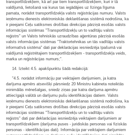
transportlīdzekļiem, kā arī par tiem transportlīdzekļiem, kuri ir tā
valdījumā, lietošanā vai kurus tas iegādājies uz līzinga līguma
pamata, norādot transportlīdzekļa valsts reģistrācijas numuru. Valsts
ieņēmumu dienests elektroniskās deklarēšanas sistēmā nodrošina, ka
ir pieejami Ceļu satiksmes drošības direkcijas pārziņā esošās valsts
informācijas sistēmas "Transportlīdzekļu un to vadītāju valsts
reģistrs" un Valsts tehniskās uzraudzības aģentūras pārziņā esošās
valsts informācijas sistēmas "Traktortehnikas un tās vadītāju valsts
informatīvā sistēma" dati par deklarācijas iesniedzēja īpašumā vai
valdījumā reģistrētajiem transportlīdzekļiem - transportlīdzekļa veids,
marka un reģistrācijas numurs;".
14. Izteikt 4.5. apakšpunktu šādā redakcijā:
"4.5. norādot informāciju par veiktajiem darījumiem, ja katra
darījuma apmērs atsevišķi pārsniedz 20 Ministru kabineta noteiktās
minimālās mēnešalgas, sniedz ziņas par katra darījuma apmēru
attiecīgajā valūtā un darījumu pušu identifikācijas datiem. Valsts
ieņēmumu dienests elektroniskās deklarēšanas sistēmā nodrošina, ka
ir pieejami Ceļu satiksmes drošības direkcijas pārziņā esošās valsts
informācijas sistēmas "Transportlīdzekļu un to vadītāju valsts
reģistrs" dati par deklarācijas iesniedzēja veiktajiem darījumiem ar
transportlīdzekļiem (darījuma puses - juridiskās personas vai fiziskās
personas - identifikācijas dati). Informācija par veiktajiem darījumiem