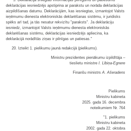
deklarācijas iesniedzējs apstiprina ar parakstu un norāda deklarācijas
aizpildīšanas datumu. Deklarācijām, kas iesniegtas, izmantojot Valsts
ieņēmumu dienesta elektroniskās deklarēšanas sistēmu, ir juridisks
spēks arī tad, ja tās nesatur rekvizītu "paraksts". Ja deklarāciju
iesniedz, izmantojot Valsts ieņēmumu dienesta elektroniskās
deklarēšanas sistēmu, deklarācijas iesniedzējs apliecina, ka
deklarācijā norādītās ziņas ir pilnīgas un patiesas."
20. Izteikt 1. pielikumu jaunā redakcijā (pielikums).
Ministru prezidentes pienākumu izpildītāja ‒
tieslietu ministre
I. Lībiņa-Egnere
Finanšu ministrs
A. Ašeradens
Pielikums
Ministru kabineta
2025. gada 16. decembra
noteikumiem Nr. 764
"1. pielikums
Ministru kabineta
2002. gada 22. oktobra