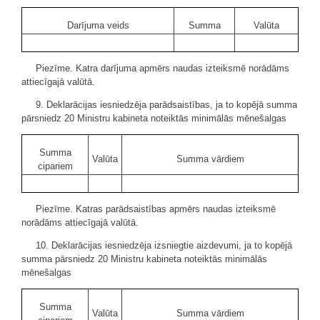
Darījuma veids
Summa
Valūta
Piezīme. Katra darījuma apmērs naudas izteiksmē norādāms
attiecīgajā valūtā.
9. Deklarācijas iesniedzēja parādsaistības, ja to kopējā summa
pārsniedz 20 Ministru kabineta noteiktās minimālās mēnešalgas
Summa
Valūta
Summa vārdiem
cipariem
Piezīme. Katras parādsaistības apmērs naudas izteiksmē
norādāms attiecīgajā valūtā.
10. Deklarācijas iesniedzēja izsniegtie aizdevumi, ja to kopējā
summa pārsniedz 20 Ministru kabineta noteiktās minimālās
mēnešalgas
Summa
Valūta
Summa vārdiem