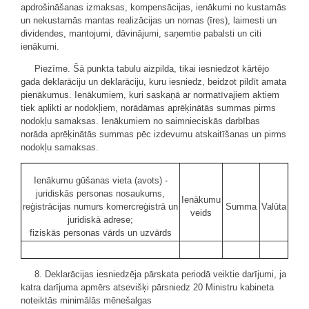
apdrošināšanas izmaksas, kompensācijas, ienākumi no kustamās
un nekustamās mantas realizācijas un nomas (īres), laimesti un
dividendes, mantojumi, dāvinājumi, saņemtie pabalsti un citi
ienākumi.
Piezīme. Šā punkta tabulu aizpilda, tikai iesniedzot kārtējo
gada deklarāciju un deklarāciju, kuru iesniedz, beidzot pildīt amata
pienākumus. Ienākumiem, kuri saskaņā ar normatīvajiem aktiem
tiek aplikti ar nodokļiem, norādāmas aprēķinātās summas pirms
nodokļu samaksas. Ienākumiem no saimnieciskās darbības
norāda aprēķinātās summas pēc izdevumu atskaitīšanas un pirms
nodokļu samaksas.
Ienākumu gūšanas vieta (avots) -
juridiskās personas nosaukums,
Ienākumu
reģistrācijas numurs komercreģistrā un
Summa
Valūta
veids
juridiskā adrese;
fiziskās personas vārds un uzvārds
8. Deklarācijas iesniedzēja pārskata periodā veiktie darījumi, ja
katra darījuma apmērs atsevišķi pārsniedz 20 Ministru kabineta
noteiktās minimālās mēnešalgas