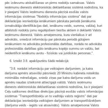
pēc izdevumu atskaitīšanas un pirms nodokļu samaksas. Valsts
ieņēmumu dienests elektroniskās deklarēšanas sistēmā nodrošina, ka
ir pieejami Valsts ieņēmumu dienesta pārziņā esošās valsts
informācijas sistēmas "Nodokļu informācijas sistēma" dati par
deklarācijas iesniedzēja ienākumiem pārskata periodā (ienākuma
izmaksātāja identifikācijas dati, ienākumu veids, summa, valūta), kuri
atbilstoši nodokļu jomu regulējošiem tiesību aktiem ir deklarēti Valsts
ieņēmumu dienestā. Valsts amatpersona, kura vienlaikus ir arī
advokāts, sniedzot informāciju par pārskata periodā gūtajiem
ienākumiem no advokāta profesionālās darbības, norāda no advokāta
profesionālās darbības gūto ienākumu kopējo summu un valūtu, bet
neidentificē ienākumu avotu - fiziskās vai juridiskās personas;".
6. Izteikt 3.8. apakšpunktu šādā redakcijā:
"3.8. norādot informāciju par veiktajiem darījumiem, ja katra
darījuma apmērs atsevišķi pārsniedz 20 Ministru kabineta noteiktās
minimālās mēnešalgas, sniedz ziņas par katra darījuma veidu un
apmēru naudas izteiksmē attiecīgajā valūtā. Valsts ieņēmumu
dienests elektroniskās deklarēšanas sistēmā nodrošina, ka ir pieejami
Ceļu satiksmes drošības direkcijas pārziņā esošās valsts informācijas
sistēmas "Transportlīdzekļu un to vadītāju valsts reģistrs" dati par
deklarācijas iesniedzēja veiktajiem darījumiem ar transportlīdzekļiem
(darījuma veids - iegūts vai atsavināts). Valsts amatpersonai Valsts