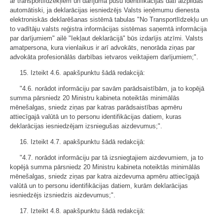
ar transportlīdzekļiem un darījuma pušu identifikācijas dati aizpildās
automātiski, ja deklarācijas iesniedzējs Valsts ieņēmumu dienesta
elektroniskās deklarēšanas sistēmā tabulas "No Transportlīdzekļu un
to vadītāju valsts reģistra informācijas sistēmas saņemtā informācija
par darījumiem" ailē "Iekļaut deklarācijā" būs izdarījis atzīmi. Valsts
amatpersona, kura vienlaikus ir arī advokāts, nenorāda ziņas par
advokāta profesionālās darbības ietvaros veiktajiem darījumiem;".
15. Izteikt 4.6. apakšpunktu šādā redakcijā:
"4.6. norādot informāciju par savām parādsaistībām, ja to kopējā
summa pārsniedz 20 Ministru kabineta noteiktās minimālās
mēnešalgas, sniedz ziņas par katras parādsaistības apmēru
attiecīgajā valūtā un to personu identifikācijas datiem, kuras
deklarācijas iesniedzējam izsniegušas aizdevumus;".
16. Izteikt 4.7. apakšpunktu šādā redakcijā:
"4.7. norādot informāciju par tā izsniegtajiem aizdevumiem, ja to
kopējā summa pārsniedz 20 Ministru kabineta noteiktās minimālās
mēnešalgas, sniedz ziņas par katra aizdevuma apmēru attiecīgajā
valūtā un to personu identifikācijas datiem, kurām deklarācijas
iesniedzējs izsniedzis aizdevumus;".
17. Izteikt 4.8. apakšpunktu šādā redakcijā: