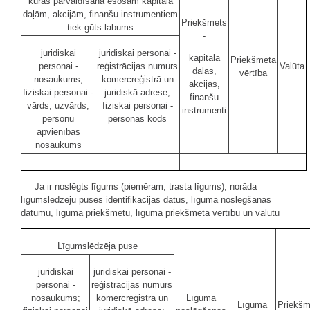
kuras pārvaldīšanā esošām kapitāla
daļām, akcijām, finanšu instrumentiem
Priekšmets
tiek gūts labums
-
juridiskai
juridiskai personai -
kapitāla
Priekšmeta
personai -
reģistrācijas numurs
Valūta
daļas,
vērtība
nosaukums;
komercreģistrā un
akcijas,
fiziskai personai -
juridiskā adrese;
finanšu
vārds, uzvārds;
fiziskai personai -
instrumenti
personu
personas kods
apvienības
nosaukums
Ja ir noslēgts līgums (piemēram, trasta līgums), norāda
līgumslēdzēju puses identifikācijas datus, līguma noslēgšanas
datumu, līguma priekšmetu, līguma priekšmeta vērtību un valūtu
Līgumslēdzēja puse
juridiskai
juridiskai personai -
personai -
reģistrācijas numurs
nosaukums;
komercreģistrā un
Līguma
Līguma
Priekšm