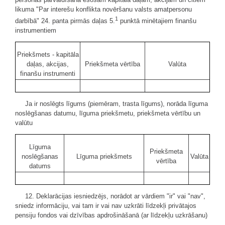
likuma "Par interešu konflikta novēršanu valsts amatpersonu
1
darbībā" 24. panta pirmās daļas 5.
punktā minētajiem finanšu
instrumentiem
Priekšmets - kapitāla
daļas, akcijas,
Priekšmeta vērtība
Valūta
finanšu instrumenti
Ja ir noslēgts līgums (piemēram, trasta līgums), norāda līguma
noslēgšanas datumu, līguma priekšmetu, priekšmeta vērtību un
valūtu
Līguma
Priekšmeta
noslēgšanas
Līguma priekšmets
Valūta
vērtība
datums
12. Deklarācijas iesniedzējs, norādot ar vārdiem "ir" vai "nav",
sniedz informāciju, vai tam ir vai nav uzkrāti līdzekļi privātajos
pensiju fondos vai dzīvības apdrošināšanā (ar līdzekļu uzkrāšanu)