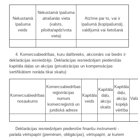
Nekustamā īpašuma
Nekustamā
atrašanās vieta
Atzīme par to, vai ir
īpašuma
(valsts,
īpašumā (kopīpašumā),
veids
pilsēta/apdzīvota
valdījumā vai lietošanā
vieta)
4. Komercsabiedrības, kuru dalībnieks, akcionārs vai biedrs ir
deklarācijas iesniedzējs. Deklarācijas iesniedzējam piederošās
kapitāla daļas un akcijas (privatizācijas un kompensācijas
sertifikātiem norāda tikai skaitu)
Komercsabiedrības
Kapitāla
Kapitāla
reģistrācijas
daļu,
Komercsabiedrības
Kapitāla
daļu,
numurs
akciju
Valū
nosaukums
veids
akciju
komercreģistrā un
kopējā
skaits
juridiskā adrese
vērtība
Deklarācijas iesniedzējam piederošie finanšu instrumenti -
parāda vērtspapīri (piemēram, obligācijas), vērtspapīri, ar kuriem