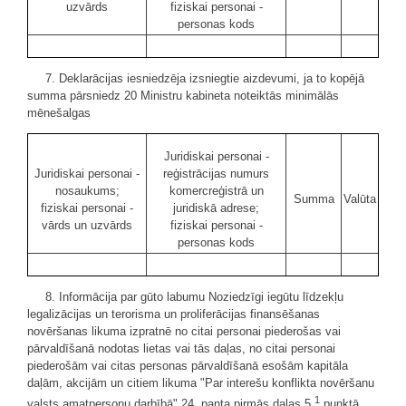
uzvārds
fiziskai personai -
personas kods
7. Deklarācijas iesniedzēja izsniegtie aizdevumi, ja to kopējā
summa pārsniedz 20 Ministru kabineta noteiktās minimālās
mēnešalgas
Juridiskai personai -
Juridiskai personai -
reģistrācijas numurs
nosaukums;
komercreģistrā un
Summa
Valūta
fiziskai personai -
juridiskā adrese;
vārds un uzvārds
fiziskai personai -
personas kods
8. Informācija par gūto labumu Noziedzīgi iegūtu līdzekļu
legalizācijas un terorisma un proliferācijas finansēšanas
novēršanas likuma izpratnē no citai personai piederošas vai
pārvaldīšanā nodotas lietas vai tās daļas, no citai personai
piederošām vai citas personas pārvaldīšanā esošām kapitāla
daļām, akcijām un citiem likuma "Par interešu konflikta novēršanu
1
valsts amatpersonu darbībā" 24. panta pirmās daļas 5.
punktā