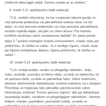
izteiksmē attiecīgajā valūtā. Summu norāda arī ar vārdiem;".
9. Izteikt 3.11. apakšpunktu šādā redakcijā:
"3.11. norādot informāciju, ka tas ir patiesais labuma guvējs no
citai personai piederošas vai pārvaldīšanā nodotas lietas vai tās
daļas, no citai personai piederošām vai citas personas pārvaldīšanā
esošām kapitāla daļām, akcijām un citiem likuma "Par interešu
konflikta novēršanu valsts amatpersonu darbībā" 24. panta pirmās
1
daļas 5.
punktā minētajiem finanšu instrumentiem, sniedz ziņas par
priekšmetu, tā vērtību un valūtu. Ja ir noslēgts līgums, sniedz ziņas
par līguma noslēgšanas datumu, līguma priekšmetu, tā vērtību un
valūtu;".
10. Izteikt 3.14. apakšpunktu šādā redakcijā:
"3.14. norāda laulātā, vecāku un pilngadīgo radinieku - brāļu,
māsu, pusbrāļu, pusmāsu un bērnu vārdu, uzvārdu un radniecību, kā
arī partnera vārdu, uzvārdu un partnerības faktu. Valsts ieņēmumu
dienests elektroniskās deklarēšanas sistēmā nodrošina, ka ir pieejami
Pilsonības un migrācijas lietu pārvaldes pārziņā esošās valsts
informācijas sistēmas "Fizisko personu reģistrs" dati par deklarācijas
iesniedzēja laulāto, vecākiem un pilngadīgajiem radiniekiem - bērniem,
brāļiem, māsām, pusbrāļiem, pusmāsām (vārds, uzvārds un
radniecība), kā arī ziņas par partneri (vārds, uzvārds un partnerības