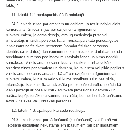
fakts)."
11. Izteikt 4.2. apakšpunktu šādā redakcijā:
"4.2. sniedz ziņas par amatiem un darbiem, ja tas ir individuālais
komersants. Sniedz ziņas par uzņēmuma līgumiem un
pilnvarojumiem, ja darba devējs, otra līgumslēdzēja puse vai
pilnvarotājs ir fiziska persona, kā arī norāda pārskata periodā gūtos
ienākumus no fiziskām personām (norādot fiziskās personas
identifikācijas datus). Ienākumiem no saimnieciskās darbības norāda
aprēķinātās summas pēc izdevumu atskaitīšanas un pirms nodokļu
samaksas. Valsts amatpersona, kura vienlaikus ir arī advokāts,
sniedzot ziņas par amatiem un darbiem, ko tā ieņem vai pilda papildus
valsts amatpersonas amatam, kā arī par uzņēmuma līgumiem vai
pilnvarojumiem, kurus tā veic vai kuros noteiktās saistības pilda,
informāciju, kas saistīta ar advokāta profesionālo darbību, norāda kā
vienu pozīciju ar nosaukumu - advokāta profesionālā darbība - un
norāda kopējo ienākumu summu un valūtu, bet neidentificē ienākumu
avotu - fiziskās vai juridiskās personas;".
12. Izteikt 4.3. apakšpunktu šādā redakcijā:
"4.3. sniedz ziņas par tā īpašumā (kopīpašumā), valdījumā vai
lietošanā esošajiem nekustamajiem īpašumiem (arī par īpašumiem,