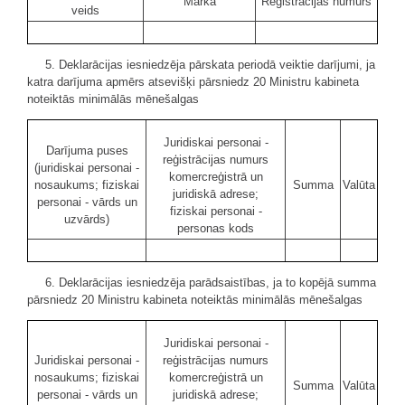
Marka
Reģistrācijas numurs
veids
5. Deklarācijas iesniedzēja pārskata periodā veiktie darījumi, ja
katra darījuma apmērs atsevišķi pārsniedz 20 Ministru kabineta
noteiktās minimālās mēnešalgas
Juridiskai personai -
Darījuma puses
reģistrācijas numurs
(juridiskai personai -
komercreģistrā un
nosaukums; fiziskai
Summa
Valūta
juridiskā adrese;
personai - vārds un
fiziskai personai -
uzvārds)
personas kods
6. Deklarācijas iesniedzēja parādsaistības, ja to kopējā summa
pārsniedz 20 Ministru kabineta noteiktās minimālās mēnešalgas
Juridiskai personai -
Juridiskai personai -
reģistrācijas numurs
nosaukums; fiziskai
komercreģistrā un
Summa
Valūta
personai - vārds un
juridiskā adrese;