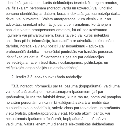
identifikācijas datiem, kurās deklarācijas iesniedzējs ieņem amatus,
vai fiziskajām personām (norādot vārdu un uzvārdu) vai juridisko
personu identifikācijas datiem, kuras ir deklarācijas iesniedzēja darba
devēji vai pilnvarotāji. Valsts amatpersona, kura vienlaikus ir arī
advokāts, sniedzot informāciju par citiem amatiem, ko tā ieņem
papildus valsts amatpersonas amatam, kā arī par uzņēmuma
līgumiem vai pilnvarojumiem, kurus tā veic vai kuros noteiktās
saistības pilda, informāciju, kas saistīta ar advokāta profesionālo
darbību, norāda kā vienu pozīciju ar nosaukumu - advokāta
profesionālā darbība -, nenorādot juridiskās vai fiziskās personas
identifikācijas datus. Sniedzamas ziņas arī par deklarācijas
iesniedzēja amatiem biedrībās, nodibinājumos, politiskajās un
reliģiskajās organizācijās un arodbiedrībās;".
2. Izteikt 3.3. apakšpunktu šādā redakcijā:
"3.3. norādot informāciju par tā īpašumā (kopīpašumā), valdījumā
vai lietošanā esošajiem nekustamajiem īpašumiem (arī par
īpašumiem, kuros tas faktiski dzīvo, kurus tas īrē, nomā vai patapina
no citām personām un kuri ir tā valdījumā sakarā ar nodibināto
aizbildnību vai aizgādnību), sniedz ziņas par to veidiem un atrašanās
vietu (valsts, pilsēta/apdzīvota vieta). Norāda atzīmi par to, vai
nekustamais īpašums ir īpašumā, kopīpašumā, lietošanā vai
valdījumā. Valsts ieņēmumu dienests elektroniskās deklarēšanas