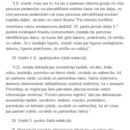
"4.8. sniedz ziņas par to, ka tas ir patiesais labuma guvējs no citai
personai piederošas vai pārvaldīšanā nodotas lietas vai tās daļas, no
citai personai piederošām vai citas personas pārvaldīšanā esošām
kapitāla daļām, akcijām un citiem likuma "Par interešu konflikta
1
novēršanu valsts amatpersonu darbībā" 24. panta pirmās daļas 5.
punktā minētajiem finanšu instrumentiem (norāda tās personas
identifikācijas datus, no kuras tiek gūts labums, priekšmetu, tā vērtību
un valūtu. Ja ir noslēgts līgums, sniedz ziņas par līguma noslēgšanas
datumu, līguma priekšmetu, tā vērtību un valūtu);".
18. Izteikt 4.11. apakšpunktu šādā redakcijā:
"4.11. norāda deklarācijas iesniedzēja laulātā, vecāku, brāļu,
māsu, pusbrāļu, pusmāsu un bērnu vārdu, uzvārdu un radniecību, kā
arī partnera vārdu, uzvārdu un partnerības faktu. Valsts ieņēmumu
dienests elektroniskās deklarēšanas sistēmā nodrošina, ka ir pieejami
Pilsonības un migrācijas lietu pārvaldes pārziņā esošās valsts
informācijas sistēmas "Fizisko personu reģistrs" dati par deklarācijas
iesniedzēja laulāto, vecākiem, brāļiem, māsām, pusbrāļiem,
pusmāsām un bērniem (vārds, uzvārds un radniecība), kā arī ziņas
par partneri (vārds, uzvārds un partnerības fakts)."
19. Izteikt 5. punktu šādā redakcijā:
"5. Deklarācijā sniegtās informācijas pilnīgumu un patiesumu