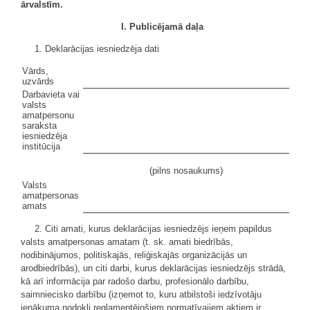
ārvalstīm.
I. Publicējamā daļa
1. Deklarācijas iesniedzēja dati
Vārds,
uzvārds
Darbavieta vai
valsts
amatpersonu
saraksta
iesniedzēja
institūcija
(pilns nosaukums)
Valsts
amatpersonas
amats
2. Citi amati, kurus deklarācijas iesniedzējs ieņem papildus
valsts amatpersonas amatam (t. sk. amati biedrībās,
nodibinājumos, politiskajās, reliģiskajās organizācijās un
arodbiedrībās), un citi darbi, kurus deklarācijas iesniedzējs strādā,
kā arī informācija par radošo darbu, profesionālo darbību,
saimniecisko darbību (izņemot to, kuru atbilstoši iedzīvotāju
ienākuma nodokli reglamentējošiem normatīvajiem aktiem ir