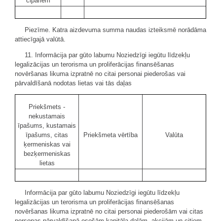
cipariem
Piezīme. Katra aizdevuma summa naudas izteiksmē norādāma
attiecīgajā valūtā.
11. Informācija par gūto labumu Noziedzīgi iegūtu līdzekļu
legalizācijas un terorisma un proliferācijas finansēšanas
novēršanas likuma izpratnē no citai personai piederošas vai
pārvaldīšanā nodotas lietas vai tās daļas
Priekšmets -
nekustamais
īpašums, kustamais
īpašums, citas
Priekšmeta vērtība
Valūta
ķermeniskas vai
bezķermeniskas
lietas
Informācija par gūto labumu Noziedzīgi iegūtu līdzekļu
legalizācijas un terorisma un proliferācijas finansēšanas
novēršanas likuma izpratnē no citai personai piederošām vai citas
personas pārvaldīšanā esošām kapitāla daļām, akcijām un citiem