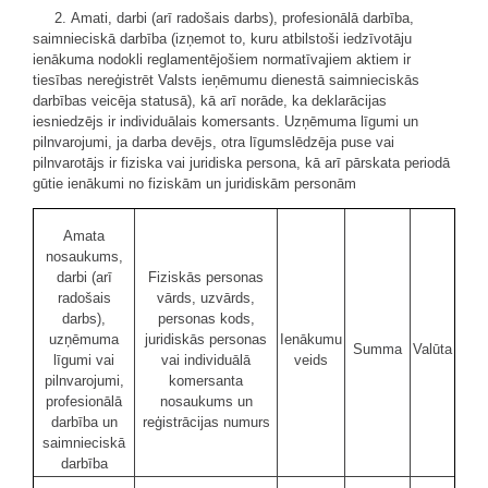
2. Amati, darbi (arī radošais darbs), profesionālā darbība,
saimnieciskā darbība (izņemot to, kuru atbilstoši iedzīvotāju
ienākuma nodokli reglamentējošiem normatīvajiem aktiem ir
tiesības nereģistrēt Valsts ieņēmumu dienestā saimnieciskās
darbības veicēja statusā), kā arī norāde, ka deklarācijas
iesniedzējs ir individuālais komersants. Uzņēmuma līgumi un
pilnvarojumi, ja darba devējs, otra līgumslēdzēja puse vai
pilnvarotājs ir fiziska vai juridiska persona, kā arī pārskata periodā
gūtie ienākumi no fiziskām un juridiskām personām
Amata
nosaukums,
darbi (arī
Fiziskās personas
radošais
vārds, uzvārds,
darbs),
personas kods,
uzņēmuma
juridiskās personas
Ienākumu
Summa
Valūta
līgumi vai
vai individuālā
veids
pilnvarojumi,
komersanta
profesionālā
nosaukums un
darbība un
reģistrācijas numurs
saimnieciskā
darbība