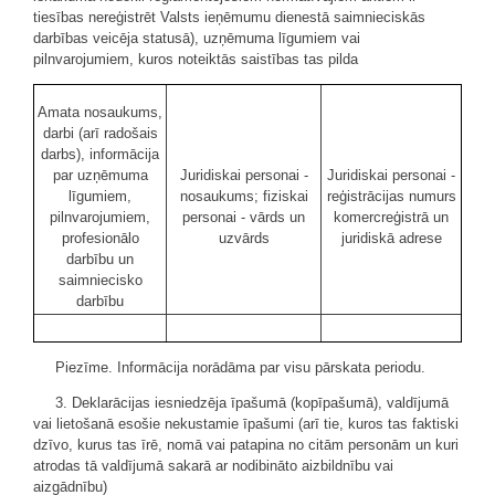
tiesības nereģistrēt Valsts ieņēmumu dienestā saimnieciskās
darbības veicēja statusā), uzņēmuma līgumiem vai
pilnvarojumiem, kuros noteiktās saistības tas pilda
Amata nosaukums,
darbi (arī radošais
darbs), informācija
par uzņēmuma
Juridiskai personai -
Juridiskai personai -
līgumiem,
nosaukums; fiziskai
reģistrācijas numurs
pilnvarojumiem,
personai - vārds un
komercreģistrā un
profesionālo
uzvārds
juridiskā adrese
darbību un
saimniecisko
darbību
Piezīme. Informācija norādāma par visu pārskata periodu.
3. Deklarācijas iesniedzēja īpašumā (kopīpašumā), valdījumā
vai lietošanā esošie nekustamie īpašumi (arī tie, kuros tas faktiski
dzīvo, kurus tas īrē, nomā vai patapina no citām personām un kuri
atrodas tā valdījumā sakarā ar nodibināto aizbildnību vai
aizgādnību)