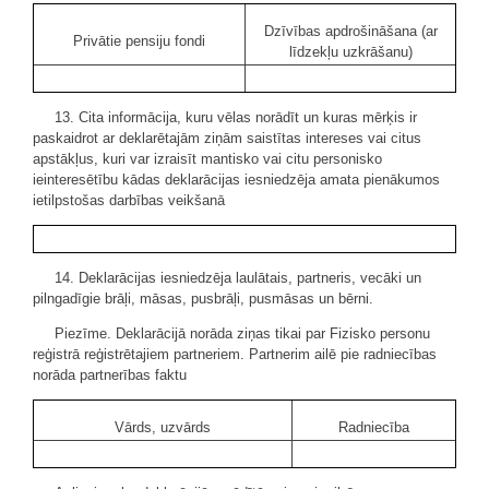
Dzīvības apdrošināšana (ar
Privātie pensiju fondi
līdzekļu uzkrāšanu)
13. Cita informācija, kuru vēlas norādīt un kuras mērķis ir
paskaidrot ar deklarētajām ziņām saistītas intereses vai citus
apstākļus, kuri var izraisīt mantisko vai citu personisko
ieinteresētību kādas deklarācijas iesniedzēja amata pienākumos
ietilpstošas darbības veikšanā
14. Deklarācijas iesniedzēja laulātais, partneris, vecāki un
pilngadīgie brāļi, māsas, pusbrāļi, pusmāsas un bērni.
Piezīme. Deklarācijā norāda ziņas tikai par Fizisko personu
reģistrā reģistrētajiem partneriem. Partnerim ailē pie radniecības
norāda partnerības faktu
Vārds, uzvārds
Radniecība