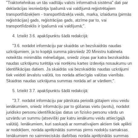
"Traktortehnikas un tās vadītāju valsts informatīvā sistēma" dati par
deklarācijas iesniedzēja īpašumā vai valdījumā reģistrētajiem
transportlīdzekļiem - transportlīdzekļa veids, marka, izlaiduma (pirmās
reģistrācijas) gads, reģistrācijas gads, atzīme par to, vai
transportlīdzeklis ir īpašumā vai valdījumā;".
4. Izteikt 3.6. apakšpunktu šādā redakcijā:
"3.6. norādot informāciju par skaidrās un bezskaidrās naudas
uzkrājumiem, ja to kopējā summa pārsniedz 20 Ministru kabineta
noteiktās minimālās mēnešalgas, sniedz ziņas par katra bezskaidrās
naudas uzkrājumu turētāja vai norēķinu kartes izdevēja nosaukumu un
identifikācijas datiem. Ja skaidrās vai bezskaidrās naudas uzkrājumi
tiek veidoti ārvalstu valūtā, tos norāda attiecīgās valūtas vienībās.
Skaidras naudas uzkrājuma summas norāda arī ar vārdiem;".
5. Izteikt 3.7. apakšpunktu šādā redakcijā:
"3.7. norādot informāciju par pārskata periodā gūtajiem visu veidu
ienākumiem, sniedz informāciju par to gūšanas vietu (avotu), norādot
juridisko personu identifikācijas datus un fizisko personu vārdu un
uzvārdu un summu (atsevišķi par katru ienākumu veidu attiecīgajā
valūtā). Ienākumiem, kuri saskaņā ar normatīvajiem aktiem tiek aplikti
ar nodokļiem, norāda aprēķinātās summas pirms nodokļu samaksas.
Ienākumiem no saimnieciskās darbības norāda aprēķinātās summas